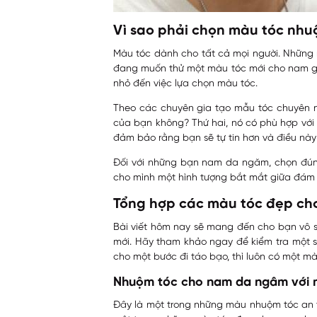
Vì sao phải chọn màu tóc nh
Màu tóc dành cho tất cả mọi người. Những
đang muốn thử một màu tóc mới cho nam gi
nhỏ đến việc lựa chọn màu tóc.
Theo các chuyên gia tạo mẫu tóc chuyên ng
của bạn không? Thứ hai, nó có phù hợp với
đảm bảo rằng bạn sẽ tự tin hơn và điều này
Đối với những bạn nam da ngăm, chọn đún
cho mình một hình tượng bắt mắt giữa đám
Tổng hợp các màu tóc đẹp ch
Bài viết hôm nay sẽ mang đến cho bạn vô 
mới. Hãy tham khảo ngay để kiểm tra một 
cho một bước đi táo bạo, thì luôn có một m
Nhuộm tóc cho nam da ngâm với 
Đây là một trong những màu nhuộm tóc an 