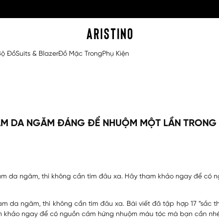
Bộ Đồ
Suits & Blazer
Đồ Mặc Trong
Phụ Kiện
NAM DA NGĂM ĐÁNG ĐỂ NHUỘM MỘT LẦN TRONG
am da ngăm, thì không cần tìm đâu xa. Hãy tham khảo ngay để có
 da ngăm, thì không cần tìm đâu xa. Bài viết đã tập hợp 17 “sắc 
ham khảo ngay để có nguồn cảm hứng nhuộm màu tóc mà bạn cần nhé