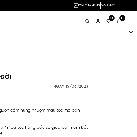
TÌM CỬA HÀNG
GỌI NGAY
0
0
 ĐỜI
NGÀY 15/06/2023
 nguồn cảm hứng nhuộm màu tóc mà bạn
thái” màu tóc hàng đầu sẽ giúp bạn nắm bắt
!