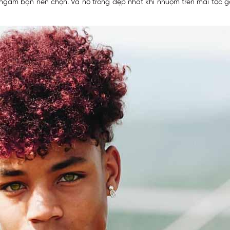
găm bạn nên chọn. Và nó trông đẹp nhất khi nhuộm trên mái tóc gợ