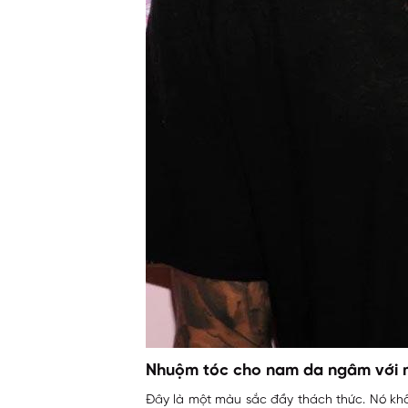
Nhuộm tóc cho nam da ngâm với 
Đây là một màu sắc đầy thách thức. Nó khô