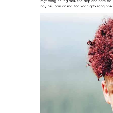
một trong những màu tóc đẹp cho nam da n
này nếu bạn có mái tóc xoăn gợn sóng nhé!