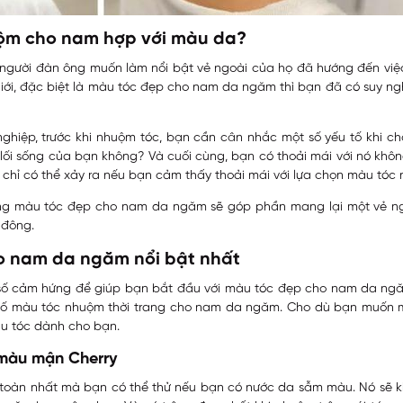
uộm cho nam hợp với màu da?
 người đàn ông muốn làm nổi bật vẻ ngoài của họ đã hướng đến việ
ới, đặc biệt là màu tóc đẹp cho nam da ngăm thì bạn đã có suy ng
hiệp, trước khi nhuộm tóc, bạn cần cân nhắc một số yếu tố khi ch
 lối sống của bạn không? Và cuối cùng, bạn có thoải mái với nó khô
 chỉ có thể xảy ra nếu bạn cảm thấy thoải mái với lựa chọn màu tóc
g màu tóc đẹp cho nam da ngăm sẽ góp phần mang lại một vẻ ngo
 đông.
o nam da ngăm nổi bật nhất
số cảm hứng để giúp bạn bắt đầu với màu tóc đẹp cho nam da ngăm
số màu tóc nhuộm thời trang cho nam da ngăm. Cho dù bạn muốn mộ
àu tóc dành cho bạn.
màu mận Cherry
toàn nhất mà bạn có thể thử nếu bạn có nước da sẫm màu. Nó sẽ k