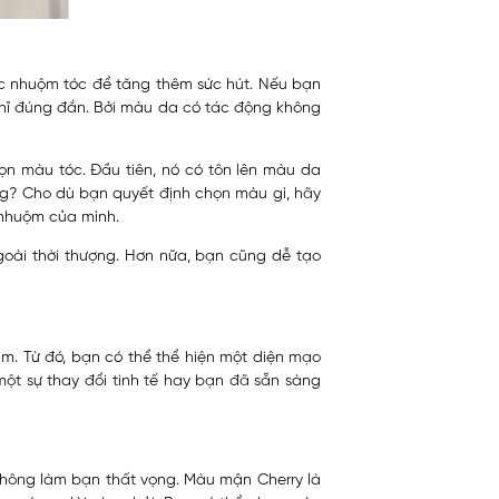
c nhuộm tóc để tăng thêm sức hút. Nếu bạn
hĩ đúng đắn. Bởi màu da có tác động không
ọn màu tóc. Đầu tiên, nó có tôn lên màu da
ng? Cho dù bạn quyết định chọn màu gì, hãy
 nhuộm của mình.
ài thời thượng. Hơn nữa, bạn cũng dễ tạo
. Từ đó, bạn có thể thể hiện một diện mạo
t sự thay đổi tinh tế hay bạn đã sẵn sàng
hông làm bạn thất vọng. Màu mận Cherry là