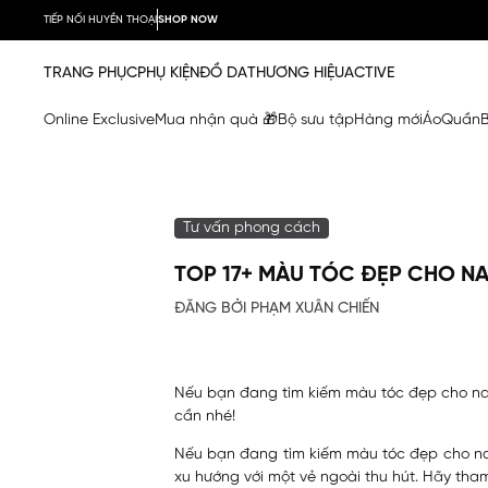
TIẾP NỐI HUYỀN THOẠI
SHOP NOW
TRANG PHỤC
PHỤ KIỆN
ĐỒ DA
THƯƠNG HIỆU
ACTIVE
Online Exclusive
Mua nhận quà 🎁
Bộ sưu tập
Hàng mới
Áo
Quần
Tư vấn phong cách
TOP 17+ MÀU TÓC ĐẸP CHO 
ĐĂNG BỞI PHẠM XUÂN CHIẾN
Nếu bạn đang tìm kiếm màu tóc đẹp cho n
cần nhé!
Nếu bạn đang tìm kiếm màu tóc đẹp cho nam
xu hướng với một vẻ ngoài thu hút. Hãy t