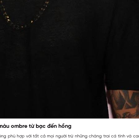
màu ombre từ bạc đến hồng
ng phù hợp với tất cả mọi người trừ những chàng trai cá tính và ca