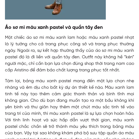
Áo sơ mi màu xanh pastel và quần tây đen
Một chiếc áo sơ mi màu xanh lam hoặc màu xanh pastel nhạt
là lý tưởng cho cả trang phục công sở và trang phục thường
ngày. Ngoài ra, sự kết hợp thường thấy của áo sơ mi màu xanh
pastel đó là đi liền với quần tây đen. Outfit này không hề “kén”
người mặc, chỉ cần bạn lựa chọn đúng shop thời trang nam cao
cấp Aristino để đảm bảo chất lượng trang phục tốt nhất.
Tóm lại, bảng màu xanh pastel mang đến một lựa chọn nhẹ
nhàng và êm dịu cho bất kỳ dự án thiết kế nào. Màu xanh lam
tinh tế này tạo thêm cảm giác thanh thản và bình tĩnh mọi
không gian. Cho dù bạn đang muốn tạo ra một bầu không khí
yên bình và thư giãn hay thêm một chút màu sắc tinh tế vào
trang trí của mình, thì màu xanh pastel là sự lựa chọn hoàn hảo.
Với tính linh hoạt và sức hấp dẫn vượt thời gian, màu xanh
pastel chắc chắn sẽ trở thành màu yêu thích trong bảng màu
của bạn. Vậy tại sao không khám phá bộ sưu tập quần áo màu