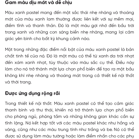
Gam màu dịu mát và dễ chịu
Màu xanh pastel mang đến một sắc thái nhẹ nhàng và thoáng
mát của màu xanh lam thường được liên kết với sự mềm mại,
điềm tĩnh và thanh thản. Đó là một màu gợi nhớ đến bầu trời
trong xanh và những con sóng biển nhẹ nhàng, mang lại cảm
giác yên bình cho bất kỳ khung cảnh nào.
Một trong những đặc điểm nổi bật của màu xanh pastel là bản
chất tinh tế của nó. Đó là một màu có thể từ xanh da trời nhạt
đến xám xanh nhạt, tùy thuộc vào màu sắc cụ thể. Điều này
làm cho nó trở thành một lựa chọn phổ biến để tạo ra một bầu
không khí nhẹ nhàng và thoáng mát trong cả thiết kế nội thất
và thời trang.
Được ứng dụng rộng rãi
Trong thiết kế nội thất:
Màu xanh pastel có thể tạo cảm giác
thanh bình và thư thái, khiến nó trở thành lựa chọn phổ biến
cho phòng ngủ, phòng tắm và những không gian khác cần sự
tĩnh lặng. Nó kết hợp tốt với các màu pastel khác như hồng và
vàng, cũng như các màu trung tính như trắng và be. Nó có thể
được sử dụng làm màu tường hoặc làm điểm nhấn cho các phụ