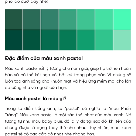
phối đồ dưới đây nhé!
Đặc điểm của màu xanh pastel
Màu xanh pastel rất lý tưởng cho nam giới, giúp họ trở nên hoàn
hảo và có thể kết hợp với bất cứ trang phục nào. Vì chúng sẽ
luôn tạo ánh sáng cho khuôn mặt và hiệu ứng mềm mại cho làn
da cũng như vẻ ngoài của bạn.
Màu xanh pastel là màu gì?
Trong từ điển tiếng anh, từ “pastel” có nghĩa là “màu Phấn
Trắng”. Màu xanh pastel là một sắc thái nhạt của màu xanh. Nó
tương tự như màu baby blue, đó là lý do tại sao đôi khi tên của
chúng được sử dụng thay thế cho nhau. Tuy nhiên, màu xanh
pastel sẽ có các cấp độ nhạt nhẹ nhàng hơn.