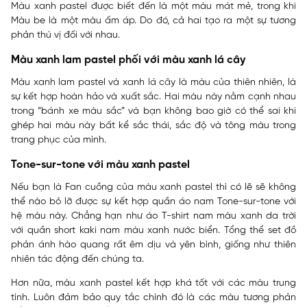
Màu xanh pastel được biết đến là một màu mát mẻ, trong khi
Màu be là một màu ấm áp. Do đó, cả hai tạo ra một sự tương
phản thú vị đối với nhau.
Màu xanh lam pastel phối với màu xanh lá cây
Màu xanh lam pastel và xanh lá cây là màu của thiên nhiên, là
sự kết hợp hoàn hảo và xuất sắc. Hai màu này nằm cạnh nhau
trong “bánh xe màu sắc” và bạn không bao giờ có thể sai khi
ghép hai màu này bất kể sắc thái, sắc độ và tông màu trong
trang phục của mình.
Tone-sur-tone với màu xanh pastel
Nếu bạn là Fan cuồng của màu xanh pastel thì có lẽ sẽ không
thể nào bỏ lỡ được sự kết hợp quần áo nam
Tone-sur-tone với
hệ màu này. Chẳng hạn như áo T-shirt nam màu xanh da trời
với quần short kaki nam màu xanh nước biển. Tổng thể set đồ
phản ánh hào quang rất êm dịu và yên bình, giống như thiên
nhiên tác động đến chúng ta.
Hơn nữa, màu xanh pastel kết hợp khá tốt với các màu trung
tính. Luôn đảm bảo quy tắc chính đó là các màu tương phản