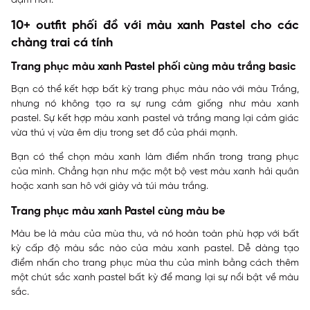
đậm hơn.
10+ outfit phối đồ với màu xanh Pastel cho các
chàng trai cá tính
Trang phục màu xanh Pastel phối cùng màu trắng basic
Bạn có thể kết hợp bất kỳ trang phục màu nào với màu Trắng,
nhưng nó không tạo ra sự rung cảm giống như màu xanh
pastel. Sự kết hợp màu xanh pastel và trắng mang lại cảm giác
vừa thú vị vừa êm dịu trong set đồ của phái mạnh.
Bạn có thể chọn màu xanh làm điểm nhấn trong trang phục
của mình. Chẳng hạn như mặc một bộ vest màu xanh hải quân
hoặc xanh san hô với giày và túi màu trắng.
Trang phục màu xanh Pastel cùng màu be
Màu be là màu của mùa thu, và nó hoàn toàn phù hợp với bất
kỳ cấp độ màu sắc nào của màu xanh pastel. Dễ dàng tạo
điểm nhấn cho trang phục mùa thu của mình bằng cách thêm
một chút sắc xanh pastel bất kỳ để mang lại sự nổi bật về màu
sắc.