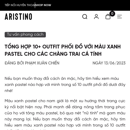
TIẾP NỐI HUYỀN THOẠI
SHOP NOW
0
Tư vấn phong cách
TỔNG HỢP 10+ OUTFIT PHỐI ĐỒ VỚI MÀU XANH
PASTEL CHO CÁC CHÀNG TRAI CÁ TÍNH
ĐĂNG BỞI PHẠM XUÂN CHIẾN
NGÀY 13/06/2023
Nếu bạn muốn thay đổi cách ăn mặc, hãy tìm hiểu xem màu
xanh pastel nào hợp với mình trong số 10 outfit phối đồ dưới đây
nhé!
Màu xanh pastel cho nam giới là một xu hướng thời trang cực
kỳ nổi bật hiện nay. Phái mạnh dễ dàng nâng tầm trang phục
của họ với tông màu pastel, bỏ qua nét “nữ tính” mà gam màu
này mang lại. Nếu bạn muốn thay đổi cách ăn mặc, hãy tìm
hiểu xem màu xanh pastel nào hợp với mình trong số 10 outfit