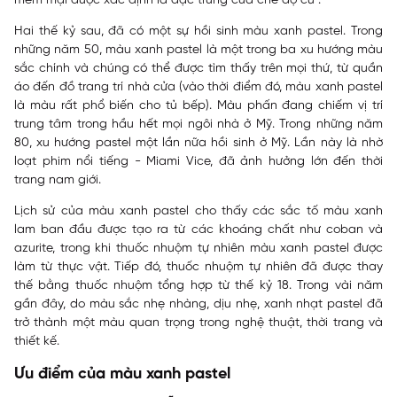
mềm mại được xác định là đặc trưng của chế độ cũ .
Hai thế kỷ sau, đã có một sự hồi sinh màu xanh pastel. Trong
những năm 50, màu xanh pastel là một trong ba xu hướng màu
sắc chính và chúng có thể được tìm thấy trên mọi thứ, từ quần
áo đến đồ trang trí nhà cửa (vào thời điểm đó, màu xanh pastel
là màu rất phổ biến cho tủ bếp). Màu phấn đang chiếm vị trí
trung tâm trong hầu hết mọi ngôi nhà ở Mỹ. Trong những năm
80, xu hướng pastel một lần nữa hồi sinh ở Mỹ. Lần này là nhờ
loạt phim nổi tiếng - Miami Vice, đã ảnh hưởng lớn đến thời
trang nam giới.
Lịch sử của màu xanh pastel cho thấy các sắc tố màu xanh
lam ban đầu được tạo ra từ các khoáng chất như coban và
azurite, trong khi thuốc nhuộm tự nhiên màu xanh pastel được
làm từ thực vật. Tiếp đó, thuốc nhuộm tự nhiên đã được thay
thế bằng thuốc nhuộm tổng hợp từ thế kỷ 18. Trong vài năm
gần đây, do màu sắc nhẹ nhàng, dịu nhẹ, xanh nhạt pastel đã
trở thành một màu quan trọng trong nghệ thuật, thời trang và
thiết kế.
Ưu điểm của màu xanh pastel