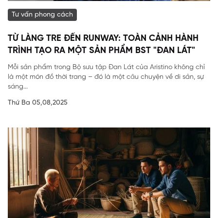
Tư vấn phong cách
TỪ LÀNG TRE ĐẾN RUNWAY: TOÀN CẢNH HÀNH
TRÌNH TẠO RA MỘT SẢN PHẨM BST "ĐAN LÁT"
Mỗi sản phẩm trong Bộ sưu tập Đan Lát của Aristino không chỉ
là một món đồ thời trang – đó là một câu chuyện về di sản, sự
sáng...
Thứ Ba 05,08,2025