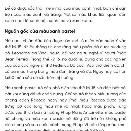
Để có được sắc thái mềm mại của màu xanh nhạt, bạn chỉ cần
trộn các màu xanh và trắng. Một số màu khác liên quan đến
xanh nhạt là xanh bột, xanh mờ và xám xanh…
Nguồn gốc của màu xanh pastel
Màu pastel lần đầu tiên được sản xuất ở miền bắc nước Ý vào
thế kỷ 15. Nhiều thông tin cho rằng màu phấn đã được sử dụng
bởi Leonardo da Vinci, người đã học nó từ nghệ sĩ người Pháp
Jean Perréal. Trong thế kỷ 16, nó được sử dụng cho các nghiên
cứu của các nghệ sĩ như Federico Barocci. Vào thời điểm đó, chỉ
có ba màu trong bảng màu đen, trắng và đỏ. Ngày nay, có hơn
1.600 màu sắc có sẵn trên thị trường.
Màu xanh pastel trở nên phổ biến vào thế kỷ 18, và đặc biệt nổi
bật khi dùng để vẽ chân dung. Chúng trở thành biểu tượng của
phong cách Rococo ngày nay. Phối màu Rococo được đặc
trưng bởi các tông màu nhẹ và nhạt, hoặc màu phấn. Từng
được yêu thích bởi nữ hoàng Pháp Marie Antoinette, màu pastel
nói chung và màu xanh pastel nói riêng đã trở nên không phổ
biến trong và sau cuộc cách mạng Pháp. Vì các tông màu kem,