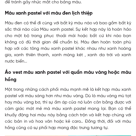
để tránh gây nhức mắt cho bảng màu.
Màu xanh pastel với màu đen lịch thiệp
Màu đen có thể đi cùng với bất kỳ màu nào và bao gồm bất kỳ
sắc thái nào của Màu xanh pastel. Sự kết hợp này là hoàn hảo
cho một bộ trang phục thoải mái hoặc bất cứ khi nào bạn
không có đủ thời gian để chuẩn bị. Màu đen hoàn toàn phù
hợp với các tông màu xanh pastel khác nhau như xanh hoàng
gia, xanh thiên thanh, xanh mòng két , xanh da trời và xanh
nước biển...
Áo vest màu xanh pastel với quần màu vàng hoặc màu
hồng
Một trong những cách phối màu mạnh mẽ là kết hợp màu xanh
pastel với màu sáng hơn như màu vàng. Dù là màu vàng mù tạt
hay màu vàng bơ, thì sự ấm áp của nó luôn cân bằng được với
cảm giác mát mẻ mà màu xanh pastel mang lại. Bạn có thể
khuấy động hai màu này bằng cách trộn và kết hợp chúng với
các bản in và hoa văn hoặc kẻ caro… Đồng thời, đối với màu
hồng cũng có sự phối hợp mang đặc trưng tương tự.