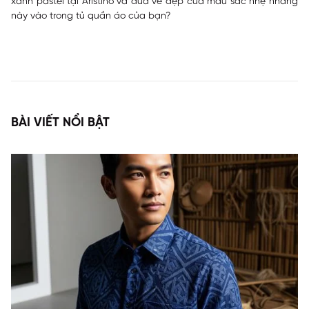
xanh pastel tại Aristino và đưa vẻ đẹp của màu sắc nhẹ nhàng
này vào trong tủ quần áo của bạn?
BÀI VIẾT NỔI BẬT