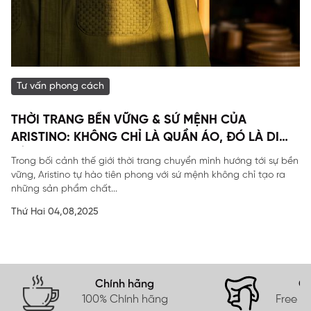
Tư vấn phong cách
THỜI TRANG BỀN VỮNG & SỨ MỆNH CỦA
ARISTINO: KHÔNG CHỈ LÀ QUẦN ÁO, ĐÓ LÀ DI
SẢN
Trong bối cảnh thế giới thời trang chuyển mình hướng tới sự bền
vững, Aristino tự hào tiên phong với sứ mệnh không chỉ tạo ra
những sản phẩm chất...
Thứ Hai 04,08,2025
Chính hãng
Gi
100% Chính hãng
Free s