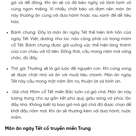
gà và để đông. Khi ăn sẽ có độ béo ngâỵ và lành lạnh vô
cùng ngon miệng. Vì nhiều chất béo và đạm nên món ăn
này thường ăn cùng với dưa hành hoặc rau xanh để dễ tiêu
hóa.
Bánh chưng: Đây là món ăn ngày Tết thể hiện linh hồn của
ngày Tết Việt, dường như lúc nào cũng phải có trong mâm
cỗ Tết. Bánh chưng được gói vuông vức thể hiện lòng thành
của con cháu với tổ tiên. Đồng thời, cầu mong năm mới vững
chắc, đủ đầy.
Thịt gà: Thường sẽ là gà luộc để nguyên con. Khi cúng xong
sẽ được chặt nhỏ và ăn với muối tiêu chanh. Món ăn ngày
Tết này cầu mong một năm ấm no, thuận lợi và bình an.
Giò chả: Mâm cỗ Tết miền Bắc luôn có giò chả. Món ăn này
tượng trưng cho sự gắn kết phú quý, giàu sang và phúc lộc
đầy nhà. Không biết từ bao giờ mà giò chả đã được chọn để
khởi đầu năm mới. Khi ăn sẽ thường kèm với dưa hành, nước
mắm.
Món ăn ngày Tết cổ truyền miền Trung