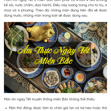
Mâm cỗ ngày Tết ở miền Bắc luôn phải có 4 bát 4 đĩa (không
kể xôi, nước chấm, dưa hành). Điều này tượng trưng cho tứ trụ, 4
mùa và 4 phương. Theo đó, những món đựng trên đĩa sẽ được
dùng trước, những món trong bát sẽ được dùng sau.
Món ăn ngày Tết truyền thống miền Bắc không thể thiếu:
Món thịt đông: được làm từ chân giò lợn và tai heo hoặc thịt