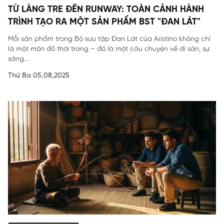
TỪ LÀNG TRE ĐẾN RUNWAY: TOÀN CẢNH HÀNH
TRÌNH TẠO RA MỘT SẢN PHẨM BST "ĐAN LÁT"
Mỗi sản phẩm trong Bộ sưu tập Đan Lát của Aristino không chỉ
là một món đồ thời trang – đó là một câu chuyện về di sản, sự
sáng...
Thứ Ba 05,08,2025