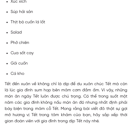
Xúc xích
Súp hải sản
Thịt bò cuốn lá lốt
Salad
Phở chiên
Cua sốt cay
Gỏi cuốn
Cá kho
Tết đến xuân về không chỉ là dịp để du xuân chúc Tết mà còn
là lúc gia đình sum họp bên mâm cơm đầm ấm. Vì vậy, những
món ăn ngày Tết luôn được chú trọng. Có thể trong suốt một
năm các gia đình không nấu món ăn đó nhưng nhất định phải
bày biện trong mâm cỗ Tết. Mong rằng bài viết đã thật sự gợi
mở hương vị Tết trong tâm khảm của bạn, hãy sắp xếp thời
gian đoàn viên với gia đình trong dịp Tết này nhé.