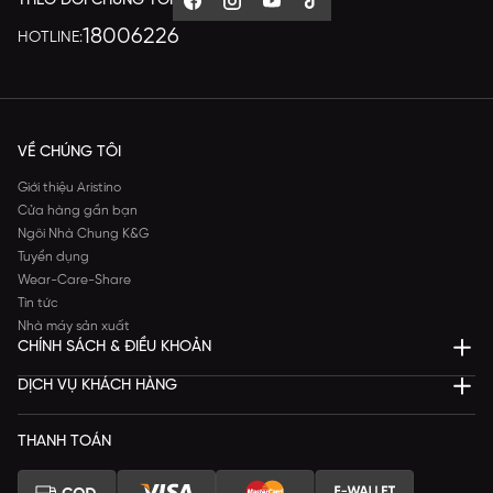
THEO DÕI CHÚNG TÔI
18006226
HOTLINE:
VỀ CHÚNG TÔI
Giới thiệu Aristino
Cửa hàng gần bạn
Ngôi Nhà Chung K&G
Tuyển dụng
Wear-Care-Share
Tin tức
Nhà máy sản xuất
CHÍNH SÁCH & ĐIỀU KHOẢN
DỊCH VỤ KHÁCH HÀNG
THANH TOÁN