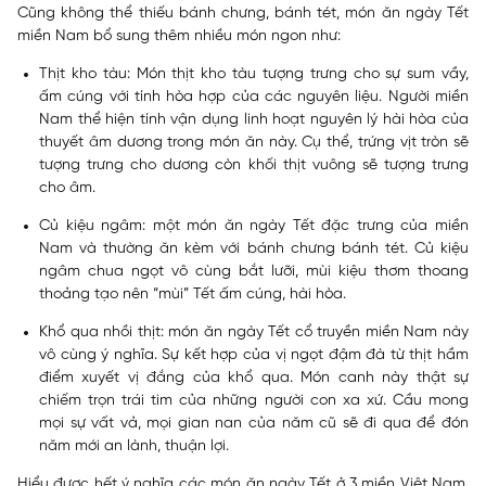
Cũng không thể thiếu bánh chưng, bánh tét, món ăn ngày Tết
miền Nam bổ sung thêm nhiều món ngon như:
Thịt kho tàu: Món thịt kho tàu tượng trưng cho sự sum vầy,
ấm cúng với tính hòa hợp của các nguyên liệu. Người miền
Nam thể hiện tính vận dụng linh hoạt nguyên lý hài hòa của
thuyết âm dương trong món ăn này. Cụ thể, trứng vịt tròn sẽ
tượng trưng cho dương còn khối thịt vuông sẽ tượng trưng
cho âm.
Củ kiệu ngâm: một món ăn ngày Tết đặc trưng của miền
Nam và thường ăn kèm với bánh chưng bánh tét. Củ kiệu
ngâm chua ngọt vô cùng bắt lưỡi, mùi kiệu thơm thoang
thoảng tạo nên “mùi” Tết ấm cúng, hài hòa.
Khổ qua nhồi thịt: món ăn ngày Tết cổ truyền miền Nam này
vô cùng ý nghĩa. Sự kết hợp của vị ngọt đậm đà từ thịt hầm
điểm xuyết vị đắng của khổ qua. Món canh này thật sự
chiếm trọn trái tim của những người con xa xứ. Cầu mong
mọi sự vất vả, mọi gian nan của năm cũ sẽ đi qua để đón
năm mới an lành, thuận lợi.
Hiểu được hết ý nghĩa các món ăn ngày Tết ở 3 miền Việt Nam,