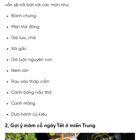
vẫn sẽ nổi bật với các món như:
Bánh chưng
Món thịt đông
Giò lụa, chả
Xôi gấc
Gà luộc nguyên con
Nem rán
Rau xào thập cẩm
Canh bóng nấu thả
Canh măng
Dưa hành củ kiệu
2, Gợi ý mâm cỗ ngày Tết ở miền Trung