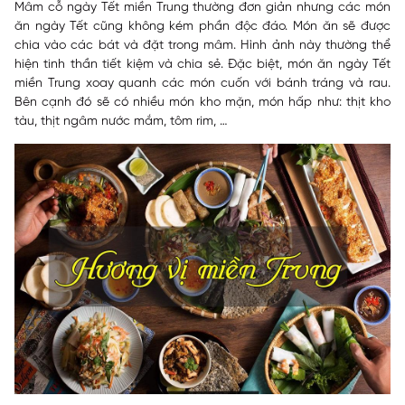
Mâm cỗ ngày Tết miền Trung thường đơn giản nhưng các món
ăn ngày Tết cũng không kém phần độc đáo. Món ăn sẽ được
chia vào các bát và đặt trong mâm. Hình ảnh này thường thể
hiện tinh thần tiết kiệm và chia sẻ. Đặc biệt, món ăn ngày Tết
miền Trung xoay quanh các món cuốn với bánh tráng và rau.
Bên cạnh đó sẽ có nhiều món kho mặn, món hấp như: thịt kho
tàu, thịt ngâm nước mắm, tôm rim, …