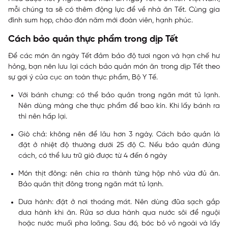
mỗi chúng ta sẽ có thêm động lực để về nhà ăn Tết. Cùng gia
đình sum họp, chào đón năm mới đoàn viên, hạnh phúc.
Cách bảo quản thực phẩm trong dịp Tết
Để các món ăn ngày Tết đảm bảo độ tươi ngon và hạn chế hư
hỏng, bạn nên lưu lại cách bảo quản món ăn trong dịp Tết theo
sự gợi ý của cục an toàn thực phẩm, Bộ Y Tế.
Với bánh chưng: có thể bảo quản trong ngăn mát tủ lạnh.
Nên dùng màng che thực phẩm để bao kín. Khi lấy bánh ra
thì nên hấp lại.
Giò chả: không nên để lâu hơn 3 ngày. Cách bảo quản là
đặt ở nhiệt độ thường dưới 25 độ C. Nếu bảo quản đúng
cách, có thể lưu trữ giò được từ 4 đến 6 ngày
Món thịt đông: nên chia ra thành từng hộp nhỏ vừa đủ ăn.
Bảo quản thịt đông trong ngăn mát tủ lạnh.
Dưa hành: đặt ở nơi thoáng mát. Nên dùng đũa sạch gắp
dưa hành khi ăn. Rửa sơ dưa hành qua nước sôi để nguội
hoặc nước muối pha loãng. Sau đó, bóc bỏ vỏ ngoài và lấy