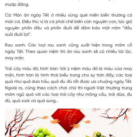
mướp đắng.
Cá:
Món ăn ngày Tết ở nhiều vùng quê miền biển thường có
món cá. Điều thú vị là cá phải chế biến còn nguyên con, tức giữ
nguyên phần đầu và phần đuôi để đảm bảo một năm “đầu
xuôi đuôi lọt”.
Rau xanh:
Các loại rau xanh cũng xuất hiện trong mâm cỗ
ngày Tết. Theo quan niệm thì ăn rau xanh sẽ có nhiều tài lộc,
may mắn.
Trái cây màu đỏ, hình tròn
: Với ý niệm màu đỏ là màu của may
mắn, hình tròn là hình thái biểu trưng cho sự tròn đầy; các loại
quả như quả dưa hấu, quả đu đủ rất được ưa chuộng ngày Tết.
Ngoài ra, cũng theo cách chơi chữ thì người Việt thường trưng
mâm ngũ quả với các loại trái cây như mãng cầu, trái dừa, đu
đủ, quả xoài và quả sung...