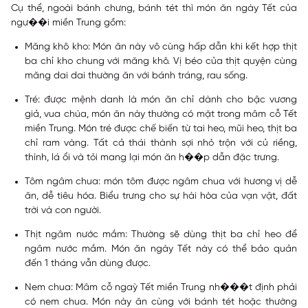
Cụ thể, ngoài bánh chưng, bánh tét thì món ăn ngày Tết của
ngư��i miền Trung gồm:
Măng khô kho:
Món ăn này vô cùng hấp dẫn khi kết hợp thịt
ba chỉ kho chung với măng khô. Vị béo của thịt quyện cùng
măng dai dai thường ăn với bánh tráng, rau sống.
Tré:
được mệnh danh là món ăn chỉ dành cho bậc vương
giả, vua chúa, món ăn này thường có mặt trong mâm cỗ Tết
miền Trung. Món tré được chế biến từ tai heo, mũi heo, thịt ba
chỉ ram vàng. Tất cả thái thành sợi nhỏ trộn với củ riềng,
thính, lá ổi và tỏi mang lại món ăn h��p dẫn đặc trưng.
Tôm ngâm chua:
món tôm được ngâm chua với hương vị dễ
ăn, dễ tiêu hóa. Biểu trưng cho sự hài hòa của vạn vật, đất
trời và con người.
Thịt ngâm nước mắm
: Thường sẽ dùng thịt ba chỉ heo để
ngâm nước mắm. Món ăn ngày Tết này có thể bảo quản
đến 1 tháng vẫn dùng được.
Nem chua
: Mâm cỗ ngaỳ Tết miền Trung nh���t định phải
có nem chua. Món này ăn cùng với bánh tét hoặc thường