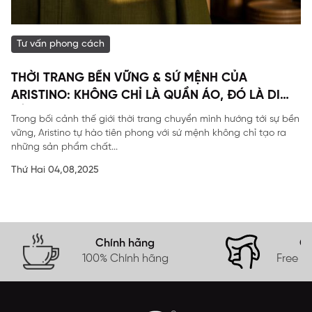
Tư vấn phong cách
THỜI TRANG BỀN VỮNG & SỨ MỆNH CỦA
ARISTINO: KHÔNG CHỈ LÀ QUẦN ÁO, ĐÓ LÀ DI
SẢN
Trong bối cảnh thế giới thời trang chuyển mình hướng tới sự bền
vững, Aristino tự hào tiên phong với sứ mệnh không chỉ tạo ra
những sản phẩm chất...
Thứ Hai 04,08,2025
Chính hãng
Gi
100% Chính hãng
Free s