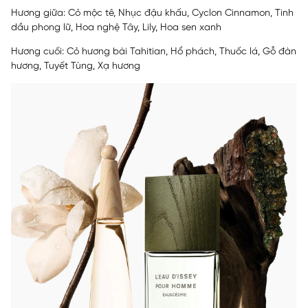
Hương giữa: Cỏ mộc tê, Nhục đậu khấu, Cyclon Cinnamon, Tinh
dầu phong lữ, Hoa nghệ Tây, Lily, Hoa sen xanh
Hương cuối: Cỏ hương bài Tahitian, Hổ phách, Thuốc lá, Gỗ đàn
hương, Tuyết Tùng, Xạ hương