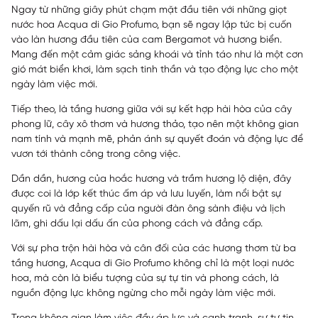
Ngay từ những giây phút chạm mặt đầu tiên với những giọt
nước hoa
Acqua di Gio Profumo, bạn sẽ ngay lập tức bị cuốn
vào làn hương đầu tiên của cam Bergamot và hương biển.
Mang đến một cảm giác sảng khoái và tỉnh táo như là một cơn
gió mát biển khơi, làm sạch tinh thần và tạo động lực cho một
ngày làm việc mới.
Tiếp theo, là tầng hương giữa với sự kết hợp hài hòa của cây
phong lữ, cây xô thơm và hương thảo, tạo nên một không gian
nam tính và mạnh mẽ, phản ánh sự quyết đoán và động lực để
vươn tới thành công trong công việc.
Dần dần, hương của hoắc hương và trầm hương lộ diện, đây
được coi là lớp kết thúc ấm áp và lưu luyến, làm nổi bật sự
quyến rũ và đẳng cấp của người đàn ông sành điệu và lịch
lãm, ghi dấu lại dấu ấn của phong cách và đẳng cấp.
Với sự pha trộn hài hòa và cân đối của các hương thơm từ ba
tầng hương, Acqua di Gio Profumo không chỉ là một loại nước
hoa, mà còn là biểu tượng của sự tự tin và phong cách, là
nguồn động lực không ngừng cho mỗi ngày làm việc mới.