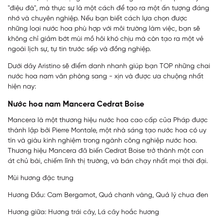
"điệu đà", mà thực sự là một cách để tạo ra một ấn tượng đáng
nhớ và chuyên nghiệp. Nếu bạn biết cách lựa chọn được
những loại nước hoa phù hợp với môi trường làm việc, bạn sẽ
không chỉ giảm bớt mùi mồ hôi khó chịu mà còn tạo ra một vẻ
ngoài lịch sự, tự tin trước sếp và đồng nghiệp.
Dưới dây Aristino sẽ điểm danh nhanh giúp bạn TOP những chai
nước hoa nam văn phòng sang - xịn và được ưa chuộng nhất
hiện nay:
Nước hoa nam Mancera Cedrat Boise
Mancera là một thương hiệu nước hoa cao cấp của Pháp được
thành lập bởi Pierre Montale, một nhà sáng tạo nước hoa có uy
tín và giàu kinh nghiệm trong ngành công nghiệp nước hoa.
Thương hiệu Mancera đã biến Cedrat Boise trở thành một con
át chủ bài, chiếm lĩnh thị trường, và bán chạy nhất mọi thời đại.
Mùi hương đặc trưng
Hương Đầu: Cam Bergamot, Quả chanh vàng, Quả lý chua đen
Hương giữa: Hương trái cây, Lá cây hoắc hương