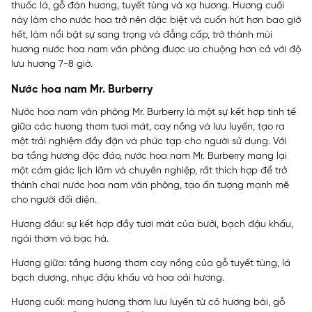
thuốc lá, gỗ đàn hương, tuyết tùng và xạ hương. Hương cuối
này làm cho nước hoa trở nên đặc biệt và cuốn hút hơn bao giờ
hết, làm nổi bật sự sang trọng và đẳng cấp, trở thành mùi
hương nước hoa nam văn phòng được ưa chuộng hơn cả với độ
lưu hương 7-8 giờ.
Nước hoa nam Mr. Burberry
Nước hoa nam văn phòng Mr. Burberry là một sự kết hợp tinh tế
giữa các hương thơm tươi mát, cay nồng và lưu luyến, tạo ra
một trải nghiệm đầy đặn và phức tạp cho người sử dụng. Với
ba tầng hương độc đáo, n
ước hoa nam Mr. Burberry mang lại
một cảm giác lịch lãm và chuyên nghiệp, rất thích hợp để trở
thành chai nước hoa nam văn phòng, tạo ấn tượng mạnh mẽ
cho người đối diện.
Hương đầu: sự kết hợp đầy tươi mát của bưởi, bạch đậu khấu,
ngải thơm và bạc hà.
Hương giữa: tầng hương thơm cay nồng của gỗ tuyết tùng, lá
bạch dương, nhục đậu khấu và hoa oải hương.
Hương cuối: mang hương thơm lưu luyến từ cỏ hương bài, gỗ