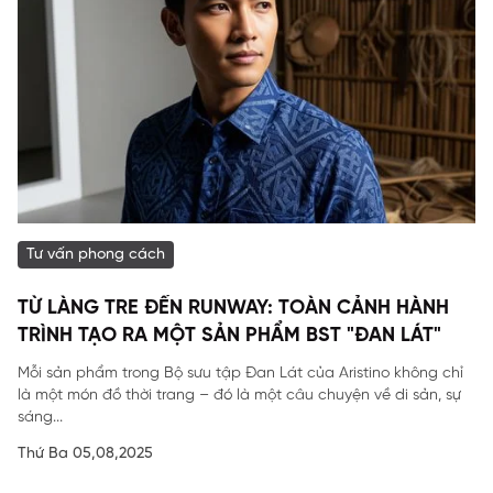
Tư vấn phong cách
TỪ LÀNG TRE ĐẾN RUNWAY: TOÀN CẢNH HÀNH
TRÌNH TẠO RA MỘT SẢN PHẨM BST "ĐAN LÁT"
Mỗi sản phẩm trong Bộ sưu tập Đan Lát của Aristino không chỉ
là một món đồ thời trang – đó là một câu chuyện về di sản, sự
sáng...
Thứ Ba 05,08,2025