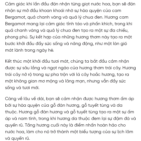
Cảm giác khi lần đầu đón nhận từng giọt nước hoa, bạn sẽ đón
nhận sự mở đầu khoan khoái nhờ sự hòa quyện của cam
Bergamot, quả chanh vàng và quả lý chua đen. Hương cam
Bergamot mang lại cảm giác tỉnh táo và phấn khích, trong khi
quả chanh vàng và quả lý chua đen tạo ra một sự đa chiều,
phong phú. Sự kết hợp của những hương thơm này tạo ra một
bước khởi đầu đầy sức sống và năng động, như một làn gió
mát lành trong ngày hè.
Kết thúc một khởi đầu tươi mát, chúng ta bắt đầu cảm nhận
được sự sâu lắng và ngọt ngào của hương thơm trái cây. Hương
trái cây nở rộ trong sự pha trộn với lá cây hoắc hương, tạo ra
một không gian mơ mộng và lãng mạn, nhưng vẫn đầy sức
sống và tươi mới.
Càng về lâu về dài, bạn sẽ cảm nhận được hương thơm ấm áp
bởi sự hòa quyện của gỗ đàn hương, gỗ tuyết tùng và da
thuộc. Hương gỗ đàn hương và gỗ tuyết tùng tạo ra một sự ấm
áp và nam tính, trong khi hương da thuộc đem lại sự đậm đà và
quyến rũ. Tầng hương cuối này là điểm nhấn hoàn hảo cho
nước hoa, làm cho nó trở thành một biểu tượng của sự lịch lãm
và quyến rũ.