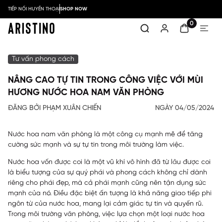
TIẾP NỐI HUYỀN THOẠI
SHOP NOW
0
Tư vấn phong cách
NÂNG CAO TỰ TIN TRONG CÔNG VIỆC VỚI MÙI
HƯƠNG NƯỚC HOA NAM VĂN PHÒNG
ĐĂNG BỞI PHẠM XUÂN CHIẾN
NGÀY 04/05/2024
Nước hoa nam văn phòng là một công cụ mạnh mẽ để tăng
cường sức mạnh và sự tự tin trong môi trường làm việc.
Nước hoa vốn được coi là một vũ khí vô hình đã từ lâu được coi
là biểu tượng của sự quý phái và phong cách không chỉ dành
riêng cho phái đẹp, mà cả phái mạnh cũng nên tận dụng sức
mạnh của nó. Điều đặc biệt ấn tượng là khả năng giao tiếp phi
ngôn từ của nước hoa, mang lại cảm giác tự tin và quyến rũ.
Trong môi trường văn phòng, việc lựa chọn một loại nước hoa