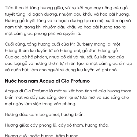
Tiếp theo là tầng hương giữa, với sự kết hợp cay nồng của gỗ
tuyết tùng, lá bạch dương, nhuộm đậu khấu và hoa oải hương.
Hương gỗ tuyết tùng và lá bạch dương tạo ra một sự ấm áp và
nam tính, trong khi nhuộm đậu khấu và hoa oải hương tạo ra
một cảm giác phong phú và quyến rũ.
Cuối cùng, tầng hương cuối của Mr. Burberry mang lại một
hương thơm lưu luyến từ cỏ hương bài, gỗ đàn hương, gỗ
Guaiac, gỗ hổ phách, nhựa bồ đề và rêu sồi. Sự kết hợp của
các loại gỗ và hương thơm tự nhiên tạo ra một cảm giác ấm áp
và cuốn hút, làm cho người sử dụng lưu luyến và ghi nhớ.
Nước hoa nam Acqua di Gio Profumo
Acqua di Gio Profumo là một sự kết hợp tinh tế của hương thơm
biển mát và đầy sức sống, đem lại sự tươi mới và sức sống cho
mọi ngày làm việc trong văn phòng.
Hương đầu: cam bergamot, hương biển.
Hương giữa: cây phong lữ, cây xô thơm, hương thảo.
Hương cuối: hoắc hương, trầm hương.