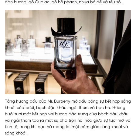
đàn hương, gỗ Guaiac, gỗ hổ phách, nhựa bồ đề và rêu sồi.
Tầng hương đầu của Mr. Burberry mở đầu bằng sự kết hợp sảng
khoái của bưởi, bạch đậu khấu, ngải thơm và bạc hà. Hương
bưởi tươi mát kết hợp với hương đặc trưng của bạch đậu khấu
và ngải thơm tạo ra một sự pha trộn hài hòa giữa sự tươi mới và
tinh tế, trong khi bạc hà mang lại một cảm giác sảng khoái và
sảng khoái.