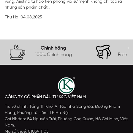
vững, Aristino tự hào tiên phong với sứ mệnh không chỉ tạo ra
những sản phẩm chất...
Thứ Hai 04,08,2025
Chính hãng
Gi
100% Chính hãng
Free s
CÔNG TY CỔ PHẦN ĐẦU TƯ K&G VIỆT NAM
Trụ sở chính: Tầng 11, Khối A, Tòa nhà Sông Đà, Đường Phạm
Hùng, Phường Từ Liêm, TP Hà Nội
Chi Nhánh: 84 Nguyễn Trãi, Phường Chợ Quán, Hồ Chí Minh, Việt
Nam.
Mã số thuế: 0105911105