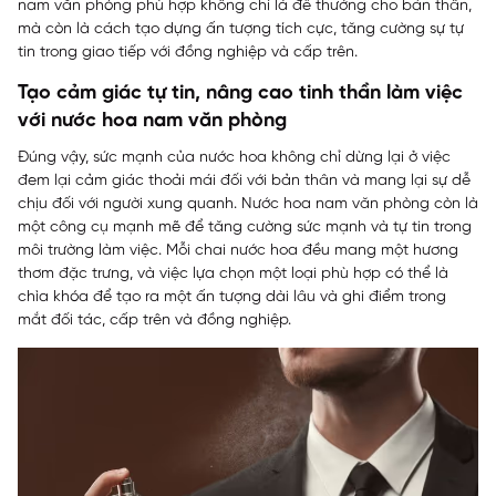
nam văn phòng phù hợp không chỉ là để thưởng cho bản thân,
mà còn là cách tạo dựng ấn tượng tích cực, tăng cường sự tự
tin trong giao tiếp với đồng nghiệp và cấp trên.
Tạo cảm giác tự tin, nâng cao tinh thần làm việc
với nước hoa nam văn phòng
Đúng vậy, sức mạnh của nước hoa không chỉ dừng lại ở việc
đem lại cảm giác thoải mái đối với bản thân và mang lại sự dễ
chịu đối với người xung quanh. Nước hoa nam văn phòng còn là
một công cụ mạnh mẽ để tăng cường sức mạnh và tự tin trong
môi trường làm việc. Mỗi chai nước hoa đều mang một hương
thơm đặc trưng, và việc lựa chọn một loại phù hợp có thể là
chìa khóa để tạo ra một ấn tượng dài lâu và ghi điểm trong
mắt đối tác, cấp trên và đồng nghiệp.