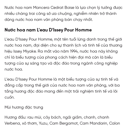
Nước hoa nam Mancera Cedrat Boise là lựa chọn lý tưởng được
nhiều chàng trai công sở ưa chuộng, nghiễm nhiên trở thành
dòng nước hoa nam văn phòng bán chạy nhất.
Nước hoa nam L’eau D’Issey Pour Homme
L’eau D’Issey Pour Homme, một tên tuổi lừng danh trong thế giới
nước hoa nam, đại diện cho sự thanh lịch và tinh tế của thương
hiệu Issey Miyake. Ra mắt vào năm 1994, nước hoa này không
chỉ là biểu tượng của phong cách hiện đại mà còn là biểu
tượng của sự sáng tạo và độc đáo trong ngành công nghiệp
nước hoa.
L’eau D’Issey Pour Homme là một biểu tượng của sự tinh tế và
đẳng cấp trong thế giới của nước hoa nam văn phòng, với ba
tầng hương độc đáo mang đến một trải nghiệm tinh tế và lôi
cuốn.
Mùi hương đặc trưng
Hương đầu: rau mùi, cây bách, ngải giấm, chanh, chanh
Verbena, xô thơm, Yuzu, Cam Bergamot, Cam Mandarin, Calon