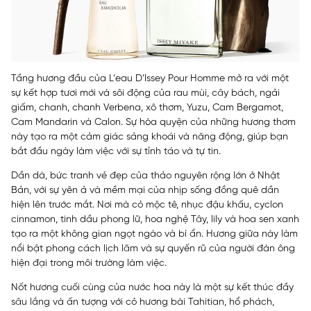
Tầng hương đầu của L’eau D’Issey Pour Homme mở ra với một
sự kết hợp tươi mới và sôi động của rau mùi, cây bách, ngải
giấm, chanh, chanh Verbena, xô thơm, Yuzu, Cam Bergamot,
Cam Mandarin và Calon. Sự hòa quyện của những hương thơm
này tạo ra một cảm giác sảng khoái và năng động, giúp bạn
bắt đầu ngày làm việc với sự tỉnh táo và tự tin.
Dần dà, bức tranh vẻ đẹp của thảo nguyên rộng lớn ở Nhật
Bản, với sự yên ả và mềm mại của nhịp sống đồng quê dần
hiện lên trước mắt.
Nơi mà cỏ mộc tê, nhục đậu khấu, cyclon
cinnamon, tinh dầu phong lữ, hoa nghệ Tây, lily và hoa sen xanh
tạo ra một không gian ngọt ngào và bí ẩn. Hương giữa này làm
nổi bật phong cách lịch lãm và sự quyến rũ của người đàn ông
hiện đại trong môi trường làm việc.
Nốt hương cuối cùng của nước hoa này là một sự kết thúc đầy
sâu lắng và ấn tượng với cỏ hương bài Tahitian, hổ phách,