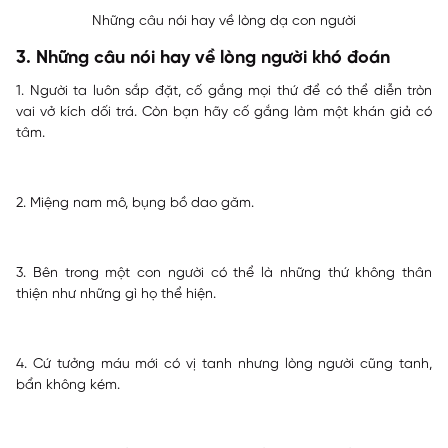
Những câu nói hay về lòng dạ con người
3. Những câu nói hay về lòng người khó đoán
1. Người ta luôn sắp đặt, cố gắng mọi thứ để có thể diễn tròn
vai vở kích dối trá. Còn bạn hãy cố gắng làm một khán giả có
tâm.
2. Miệng nam mô, bụng bồ dao găm.
3. Bên trong một con người có thể là những thứ không thân
thiện như những gì họ thể hiện.
4. Cứ tưởng máu mới có vị tanh nhưng lòng người cũng tanh,
bẩn không kém.