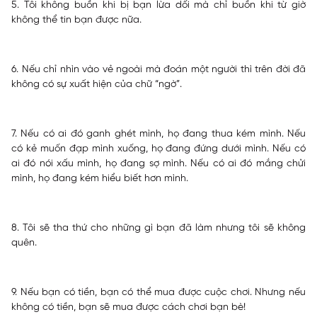
5. Tôi không buồn khi bị bạn lừa dối mà chỉ buồn khi từ giờ
không thể tin bạn được nữa.
6. Nếu chỉ nhìn vào vẻ ngoài mà đoán một người thì trên đời đã
không có sự xuất hiện của chữ “ngờ”.
7. Nếu có ai đó ganh ghét mình, họ đang thua kém mình. Nếu
có kẻ muốn đạp mình xuống, họ đang đứng dưới mình. Nếu có
ai đó nói xấu mình, họ đang sợ mình. Nếu có ai đó mắng chửi
mình, họ đang kém hiểu biết hơn mình.
8. Tôi sẽ tha thứ cho những gì bạn đã làm nhưng tôi sẽ không
quên.
9. Nếu bạn có tiền, bạn có thể mua được cuộc chơi. Nhưng nếu
không có tiền, bạn sẽ mua được cách chơi bạn bè!