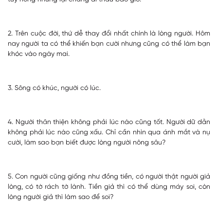
2. Trên cuộc đời, thứ dễ thay đổi nhất chính là lòng người. Hôm
nay người ta có thể khiến bạn cười nhưng cũng có thể làm bạn
khóc vào ngày mai.
3. Sông có khúc, người có lúc.
4. Người thân thiện không phải lúc nào cũng tốt. Người dữ dằn
không phải lúc nào cũng xấu. Chỉ cần nhìn qua ánh mắt và nụ
cười, làm sao bạn biết được lòng người nông sâu?
5. Con người cũng giống như đồng tiền, có người thật người giả
lòng, có tờ rách tờ lành. Tiền giả thì có thể dùng máy soi, còn
lòng người giả thì làm sao để soi?