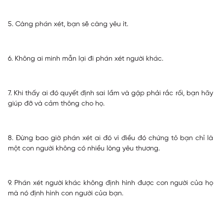
5. Càng phán xét, bạn sẽ càng yêu ít.
6. Không ai minh mẫn lại đi phán xét người khác.
7. Khi thấy ai đó quyết định sai lầm và gặp phải rắc rối, bạn hãy
giúp đỡ và cảm thông cho họ.
8. Đừng bao giờ phán xét ai đó vì điều đó chứng tỏ bạn chỉ là
một con người không có nhiều lòng yêu thương.
9. Phán xét người khác không định hình được con người của họ
mà nó định hình con người của bạn.