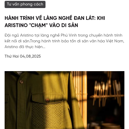
Tư vấn phong cách
HÀNH TRÌNH VỀ LÀNG NGHỀ ĐAN LÁT: KHI
ARISTINO "CHẠM" VÀO DI SẢN
Đội ngũ Aristino tại làng nghề Phú Vinh trong chuyến hành trình
kết nối di sản.Trong hành trình bảo tồn di sản văn hóa Việt Nam,
Aristino đã thực hiện...
Thứ Hai 04,08,2025