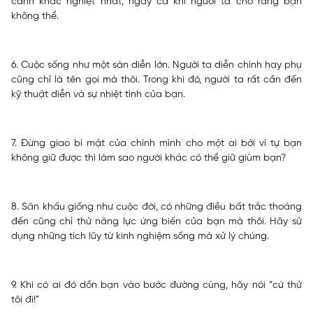
cảnh khắc nghiệt nhất, ngay cả khi người ta cho rằng bạn
không thể.
6. Cuộc sống như một sàn diễn lớn. Người ta diễn chính hay phụ
cũng chỉ là tên gọi mà thôi. Trong khi đó, người ta rất cần đến
kỹ thuật diễn và sự nhiệt tình của bạn.
7. Đừng giao bí mật của chính mình cho một ai bởi vì tự bạn
không giữ được thì làm sao người khác có thể giữ giùm bạn?
8. Sân khấu giống như cuộc đời, có những điều bất trắc thoáng
đến cũng chỉ thử năng lực ứng biến của bạn mà thôi. Hãy sử
dụng những tích lũy từ kinh nghiệm sống mà xử lý chúng.
9. Khi có ai đó dồn bạn vào bước đường cùng, hãy nói “cứ thử
tôi đi!”