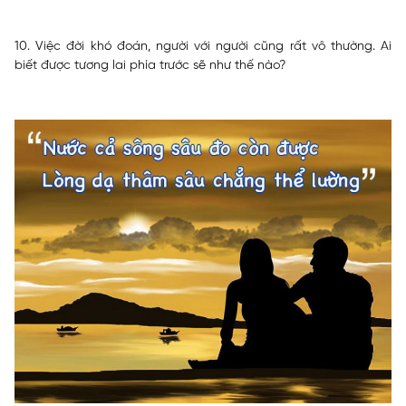
10. Việc đời khó đoán, người với người cũng rất vô thường. Ai
biết được tương lai phía trước sẽ như thế nào?