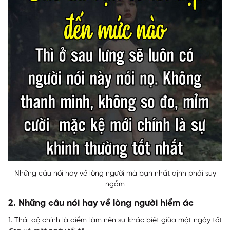
Những câu nói hay về lòng người mà bạn nhất định phải suy
ngẫm
2. Những câu nói hay về lòng người hiểm ác
1. Thái độ chính là điểm làm nên sự khác biệt giữa một ngày tốt