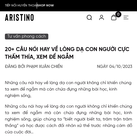
TIẾP NỐI HUYỀN THOẠI
SHOP NOW
0
Tư vấn phong cách
20+ CÂU NÓI HAY VỀ LÒNG DẠ CON NGƯỜI CỰC
THẤM THÍA, XEM ĐỂ NGẪM
ĐĂNG BỞI PHẠM XUÂN CHIẾN
NGÀY 04/10/2023
Những câu nói hay về lòng dạ con người không chỉ khiến chúng
ta xem để ngẫm mà còn chứa đựng những bài học, kinh
nghiệm sống,
Những câu nói hay về lòng dạ con người không chỉ khiến chúng
ta xem để ngẫm mà còn chứa đựng những bài học, kinh
nghiệm sống, giúp chúng ta “biết người biết ta, trăm trận trăm
thắng” và học được cách đối nhân xử thế trước những cám dỗ
của cuộc đời…