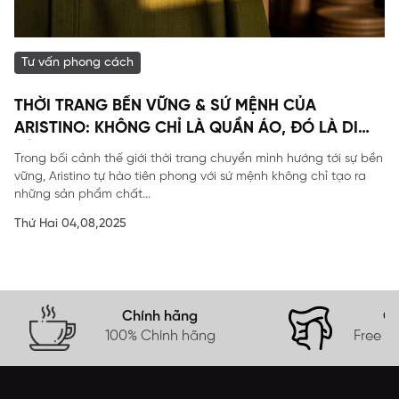
Tư vấn phong cách
THỜI TRANG BỀN VỮNG & SỨ MỆNH CỦA
ARISTINO: KHÔNG CHỈ LÀ QUẦN ÁO, ĐÓ LÀ DI
SẢN
Trong bối cảnh thế giới thời trang chuyển mình hướng tới sự bền
vững, Aristino tự hào tiên phong với sứ mệnh không chỉ tạo ra
những sản phẩm chất...
Thứ Hai 04,08,2025
Chính hãng
Gi
100% Chính hãng
Free s