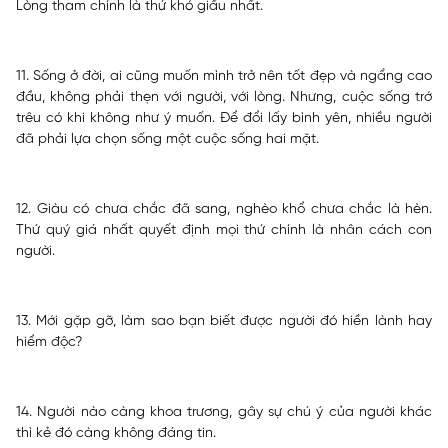
Lòng tham chính là thứ khó giấu nhất.
11. Sống ở đời, ai cũng muốn mình trở nên tốt đẹp và ngẩng cao
đầu, không phải thẹn với người, với lòng. Nhưng, cuộc sống trớ
trêu có khi không như ý muốn. Để đổi lấy bình yên, nhiều người
đã phải lựa chọn sống một cuộc sống hai mặt.
12. Giàu có chưa chắc đã sang, nghèo khổ chưa chắc là hèn.
Thứ quý giá nhất quyết định mọi thứ chính là nhân cách con
người.
13. Mới gặp gỡ, làm sao bạn biết được người đó hiền lành hay
hiểm độc?
14. Người nào càng khoa trương, gây sự chú ý của người khác
thì kẻ đó càng không đáng tin.