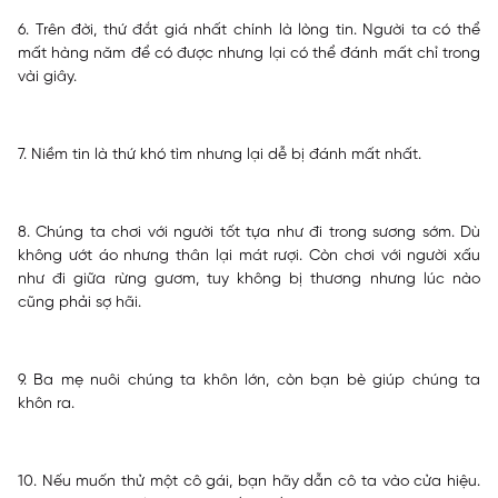
6. Trên đời, thứ đắt giá nhất chính là lòng tin. Người ta có thể
mất hàng năm để có được nhưng lại có thể đánh mất chỉ trong
vài giây.
7. Niềm tin là thứ khó tìm nhưng lại dễ bị đánh mất nhất.
8. Chúng ta chơi với người tốt tựa như đi trong sương sớm. Dù
không ướt áo nhưng thân lại mát rượi. Còn chơi với người xấu
như đi giữa rừng gươm, tuy không bị thương nhưng lúc nào
cũng phải sợ hãi.
9. Ba mẹ nuôi chúng ta khôn lớn, còn bạn bè giúp chúng ta
khôn ra.
10. Nếu muốn thử một cô gái, bạn hãy dẫn cô ta vào cửa hiệu.