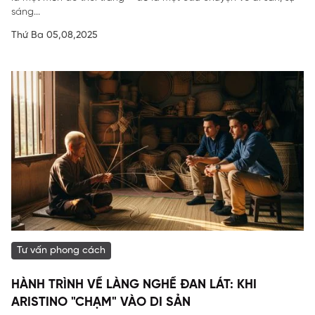
sáng...
Thứ Ba 05,08,2025
Tư vấn phong cách
HÀNH TRÌNH VỀ LÀNG NGHỀ ĐAN LÁT: KHI
ARISTINO "CHẠM" VÀO DI SẢN