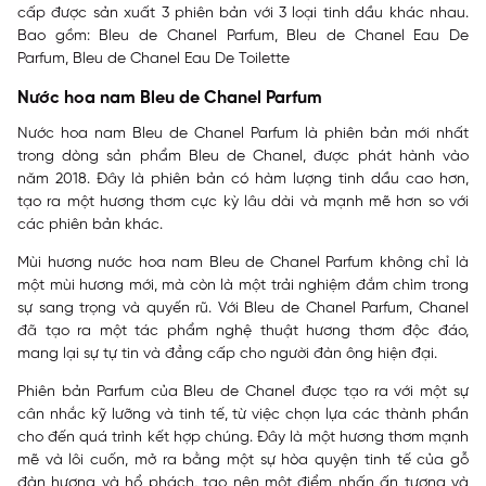
cấp được sản xuất 3 phiên bản với 3 loại tinh dầu khác nhau.
Bao gồm:
Bleu de Chanel Parfum, Bleu de Chanel Eau De
Parfum, Bleu de Chanel Eau De Toilette
Nước hoa nam Bleu de Chanel Parfum
Nước hoa nam Bleu de Chanel Parfum là phiên bản mới nhất
trong dòng sản phẩm Bleu de Chanel, được phát hành vào
năm 2018. Đây là phiên bản có hàm lượng tinh dầu cao hơn,
tạo ra một hương thơm cực kỳ lâu dài và mạnh mẽ hơn so với
các phiên bản khác.
Mùi hương nước hoa nam Bleu de Chanel Parfum không chỉ là
một mùi hương mới, mà còn là một trải nghiệm đắm chìm trong
sự sang trọng và quyến rũ. Với Bleu de Chanel Parfum, Chanel
đã tạo ra một tác phẩm nghệ thuật hương thơm độc đáo,
mang lại sự tự tin và đẳng cấp cho người đàn ông hiện đại.
Phiên bản Parfum của Bleu de Chanel được tạo ra với một sự
cân nhắc kỹ lưỡng và tinh tế, từ việc chọn lựa các thành phần
cho đến quá trình kết hợp chúng. Đây là một hương thơm mạnh
mẽ và lôi cuốn, mở ra bằng một sự hòa quyện tinh tế của gỗ
đàn hương và hổ phách, tạo nên một điểm nhấn ấn tượng và