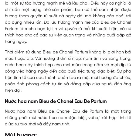
lại một sự tỏa hương mạnh mẽ và lâu phai. Điều này có nghĩa là
chỉ cần một lượng nhỏ sản phẩm, bạn có thể cảm nhận được
hương thơm quyến rũ suốt cả ngày dài mà không cần phải tái
áp dụng nhiều lần. Độ lưu hương mạnh mẽ của Bleu de Chanel
Parfum làm cho bạn tự tin và quyến rũ mỗi khi xuất hiện, và nó
thích hợp cho cả các sự kiện quan trọng và những buổi gặp gỡ
hàng ngày.
Thời điểm sử dụng Bleu de Chanel Parfum không bị giới hạn bởi
mùa hoặc dịp. Với hương thơm ấm áp, nam tính và sang trọng,
nước hoa này thích hợp cho mọi mùa trong năm và mọi dịp từ
công việc hàng ngày đến các buổi tiệc tùng đặc biệt. Sự pha
trộn tinh tế của các thành phần tạo ra một mùi hương đa chiều,
phản ánh phong cách tự tin và đẳng cấp của người đàn ông
hiện đại.
Nước hoa nam Bleu de Chanel Eau De Parfum
Nước hoa nam Bleu de Chanel Eau de Parfum là một trong
những phôi mùi nước hoa nam đặc biệt, với sự kết hợp tinh tế
giữa sự tươi mới và đầy nam tính.
Mùi hương: