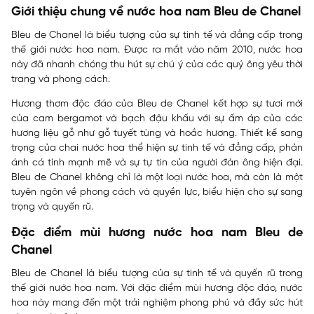
Giới thiệu chung về nước hoa nam Bleu de Chanel
Bleu de Chanel là biểu tượng của sự tinh tế và đẳng cấp trong
thế giới nước hoa nam. Được ra mắt vào năm 2010, nước hoa
này đã nhanh chóng thu hút sự chú ý của các quý ông yêu thời
trang và phong cách.
Hương thơm độc đáo của Bleu de Chanel kết hợp sự tươi mới
của cam bergamot và bạch đậu khấu với sự ấm áp của các
hương liệu gỗ như gỗ tuyết tùng và hoắc hương. Thiết kế sang
trọng của chai nước hoa thể hiện sự tinh tế và đẳng cấp, phản
ánh cá tính mạnh mẽ và sự tự tin của người đàn ông hiện đại.
Bleu de Chanel không chỉ là một loại nước hoa, mà còn là một
tuyên ngôn về phong cách và quyền lực, biểu hiện cho sự sang
trọng và quyến rũ.
Đặc điểm mùi hương nước hoa nam Bleu de
Chanel
Bleu de Chanel là biểu tượng của sự tinh tế và quyến rũ trong
thế giới nước hoa nam. Với đặc điểm mùi hương độc đáo, nước
hoa này mang đến một trải nghiệm phong phú và đầy sức hút