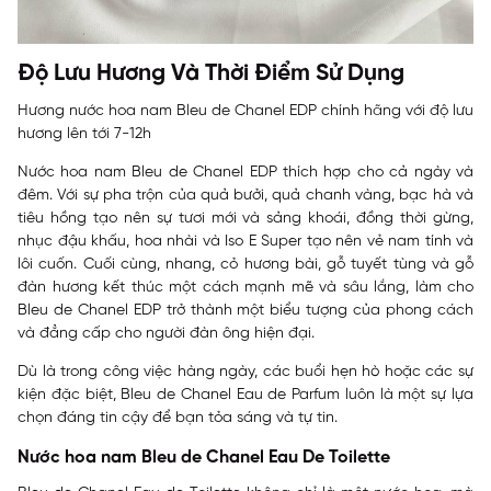
Độ Lưu Hương Và Thời Điểm Sử Dụng
Hương nước hoa nam Bleu de Chanel EDP chính hãng với độ lưu
hương lên tới 7-12h
Nước hoa nam Bleu de Chanel EDP thích hợp cho cả ngày và
đêm. Với sự pha trộn của quả bưởi, quả chanh vàng, bạc hà và
tiêu hồng tạo nên sự tươi mới và sảng khoái, đồng thời gừng,
nhục đậu khấu, hoa nhài và Iso E Super tạo nên vẻ nam tính và
lôi cuốn. Cuối cùng, nhang, cỏ hương bài, gỗ tuyết tùng và gỗ
đàn hương kết thúc một cách mạnh mẽ và sâu lắng, làm cho
Bleu de Chanel EDP trở thành một biểu tượng của phong cách
và đẳng cấp cho người đàn ông hiện đại.
Dù là trong công việc hàng ngày, các buổi hẹn hò hoặc các sự
kiện đặc biệt, Bleu de Chanel Eau de Parfum luôn là một sự lựa
chọn đáng tin cậy để bạn tỏa sáng và tự tin.
Nước hoa nam Bleu de Chanel Eau De Toilette