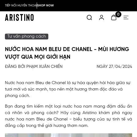
TIẾP NỐI HUYỀN THOẠI
SHOP NOW
0
Tư vấn phong cách
NƯỚC HOA NAM BLEU DE CHANEL - MÙI HƯƠNG
VƯỢT QUA MỌI GIỚI HẠN
ĐĂNG BỞI PHẠM XUÂN CHIẾN
NGÀY 27/04/2024
Nước hoa nam Bleu de Chanel là sự hòa quyện hài hòa giữa sự
tươi mới và sức mạnh, tạo nên một hương thơm độc đáo và
phong cách.
Bạn đang tìm kiếm một loại nước hoa nam mang đậm dấu ấn
cá nhân và phong cách? Hãy cùng
Aristino
khám phá ngay
nước hoa nam Bleu de Chanel - biểu tượng của sự tinh tế và
đẳng cấp trong thế giới hương thơm nam.