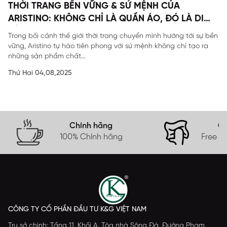
THỜI TRANG BỀN VỮNG & SỨ MỆNH CỦA
ARISTINO: KHÔNG CHỈ LÀ QUẦN ÁO, ĐÓ LÀ DI
SẢN
Trong bối cảnh thế giới thời trang chuyển mình hướng tới sự bền
vững, Aristino tự hào tiên phong với sứ mệnh không chỉ tạo ra
những sản phẩm chất...
Thứ Hai 04,08,2025
Chính hãng
Gi
100% Chính hãng
Free s
CÔNG TY CỔ PHẦN ĐẦU TƯ K&G VIỆT NAM
Trụ sở chính: Tầng 11, Khối A, Tòa nhà Sông Đà, Đường Phạm