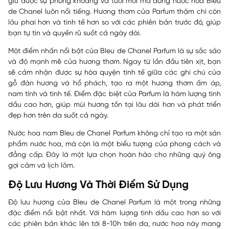
giữ được sự phóng khoáng và tươi mới mà dòng nước hoa Bleu
de Chanel luôn nổi tiếng. Hương thơm của Parfum thậm chí còn
lâu phai hơn và tinh tế hơn so với các phiên bản trước đó, giúp
bạn tự tin và quyến rũ suốt cả ngày dài.
Một điểm nhấn nổi bật của Bleu de Chanel Parfum là sự sắc sảo
và độ mạnh mẽ của hương thơm. Ngay từ lần đầu tiên xịt, bạn
sẽ cảm nhận được sự hòa quyện tinh tế giữa các ghi chú của
gỗ đàn hương và hổ phách, tạo ra một hương thơm ấm áp,
nam tính và tinh tế. Điểm đặc biệt của Parfum là hàm lượng tinh
dầu cao hơn, giúp mùi hương tồn tại lâu dài hơn và phát triển
đẹp hơn trên da suốt cả ngày.
Nước hoa nam Bleu de Chanel Parfum không chỉ tạo ra một sản
phẩm nước hoa, mà còn là một biểu tượng của phong cách và
đẳng cấp. Đây là một lựa chọn hoàn hảo cho những quý ông
gợi cảm và lịch lãm.
Độ Lưu Hương Và Thời Điểm Sử Dụng
Độ lưu hương của Bleu de Chanel Parfum là một trong những
đặc điểm nổi bật nhất. Với hàm lượng tinh dầu cao hơn so với
các phiên bản khác lên tới 8-10h trên da, nước hoa này mang