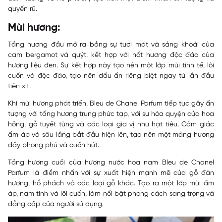
quyến rũ.
Mùi hương:
Tầng hương đầu mở ra bằng sự tươi mát và sảng khoái của
cam bergamot và quýt, kết hợp với nốt hương độc đáo của
hương liệu đen. Sự kết hợp này tạo nên một lớp mùi tinh tế, lôi
cuốn và độc đáo, tạo nên dấu ấn riêng biệt ngay từ lần đầu
tiên xịt.
Khi mùi hương phát triển, Bleu de Chanel Parfum tiếp tục gây ấn
tượng với tầng hương trung phức tạp, với sự hòa quyện của hoa
hồng, gỗ tuyết tùng và các loại gia vị như hạt tiêu. Cảm giác
ấm áp và sâu lắng bắt đầu hiện lên, tạo nên một mảng hương
đầy phong phú và cuốn hút.
Tầng hương cuối của hương nước hoa nam Bleu de Chanel
Parfum là điểm nhấn với sự xuất hiện mạnh mẽ của gỗ đàn
hương, hổ phách và các loại gỗ khác. Tạo ra một lớp mùi ấm
áp, nam tính và lôi cuốn, làm nổi bật phong cách sang trọng và
đẳng cấp của người sử dụng.