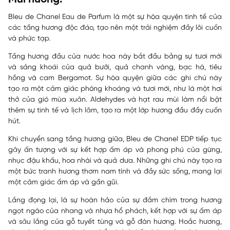
Bleu de Chanel Eau de Parfum là một sự hòa quyện tinh tế của
các tầng hương độc đáo, tạo nên một trải nghiệm đầy lôi cuốn
và phức tạp.
Tầng hương đầu của nước hoa này bắt đầu bằng sự tươi mới
và sảng khoái của quả bưởi, quả chanh vàng, bạc hà, tiêu
hồng và cam Bergamot. Sự hòa quyện giữa các ghi chú này
tạo ra một cảm giác phóng khoáng và tươi mới, như là một hơi
thở của gió mùa xuân. Aldehydes và hạt rau mùi làm nổi bật
thêm sự tinh tế và lịch lãm, tạo ra một lớp hương đầu đầy cuốn
hút.
Khi chuyển sang tầng hương giữa, Bleu de Chanel EDP tiếp tục
gây ấn tượng với sự kết hợp ấm áp và phong phú của gừng,
nhục đậu khấu, hoa nhài và quả dưa. Những ghi chú này tạo ra
một bức tranh hương thơm nam tính và đầy sức sống, mang lại
một cảm giác ấm áp và gần gũi.
Lắng đọng lại, là sự hoàn hảo của sự đắm chìm trong hương
ngọt ngào của nhang và nhựa hổ phách, kết hợp với sự ấm áp
và sâu lắng của gỗ tuyết tùng và gỗ đàn hương. Hoắc hương,