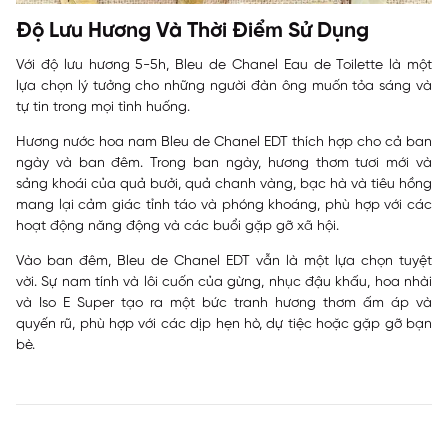
Độ Lưu Hương Và Thời Điểm Sử Dụng
Với độ lưu hương 5-5h, Bleu de Chanel Eau de Toilette là một
lựa chọn lý tưởng cho những người đàn ông muốn tỏa sáng và
tự tin trong mọi tình huống.
Hương nước hoa nam Bleu de Chanel EDT thích hợp cho cả ban
ngày và ban đêm. Trong ban ngày, hương thơm tươi mới và
sảng khoái của quả bưởi, quả chanh vàng, bạc hà và tiêu hồng
mang lại cảm giác tỉnh táo và phóng khoáng, phù hợp với các
hoạt động năng động và các buổi gặp gỡ xã hội.
Vào ban đêm, Bleu de Chanel EDT vẫn là một lựa chọn tuyệt
vời. Sự nam tính và lôi cuốn của gừng, nhục đậu khấu, hoa nhài
và Iso E Super tạo ra một bức tranh hương thơm ấm áp và
quyến rũ, phù hợp với các dịp hẹn hò, dự tiệc hoặc gặp gỡ bạn
bè.