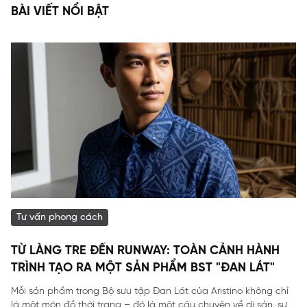
BÀI VIẾT NỔI BẬT
Tư vấn phong cách
TỪ LÀNG TRE ĐẾN RUNWAY: TOÀN CẢNH HÀNH
TRÌNH TẠO RA MỘT SẢN PHẨM BST "ĐAN LÁT"
Mỗi sản phẩm trong Bộ sưu tập Đan Lát của Aristino không chỉ
là một món đồ thời trang – đó là một câu chuyện về di sản, sự