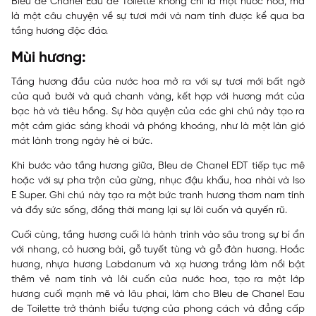
Bleu de Chanel Eau de Toilette không chỉ là một nước hoa, mà
là một câu chuyện về sự tươi mới và nam tính được kể qua ba
tầng hương độc đáo.
Mùi hương:
Tầng hương đầu của nước hoa mở ra với sự tươi mới bất ngờ
của quả bưởi và quả chanh vàng, kết hợp với hương mát của
bạc hà và tiêu hồng. Sự hòa quyện của các ghi chú này tạo ra
một cảm giác sảng khoái và phóng khoáng, như là một làn gió
mát lành trong ngày hè oi bức.
Khi bước vào tầng hương giữa, Bleu de Chanel EDT tiếp tục mê
hoặc với sự pha trộn của gừng, nhục đậu khấu, hoa nhài và Iso
E Super. Ghi chú này tạo ra một bức tranh hương thơm nam tính
và đầy sức sống, đồng thời mang lại sự lôi cuốn và quyến rũ.
Cuối cùng, tầng hương cuối là hành trình vào sâu trong sự bí ẩn
với nhang, cỏ hương bài, gỗ tuyết tùng và gỗ đàn hương. Hoắc
hương, nhựa hương Labdanum và xạ hương trắng làm nổi bật
thêm vẻ nam tính và lôi cuốn của nước hoa, tạo ra một lớp
hương cuối mạnh mẽ và lâu phai, làm cho Bleu de Chanel Eau
de Toilette trở thành biểu tượng của phong cách và đẳng cấp