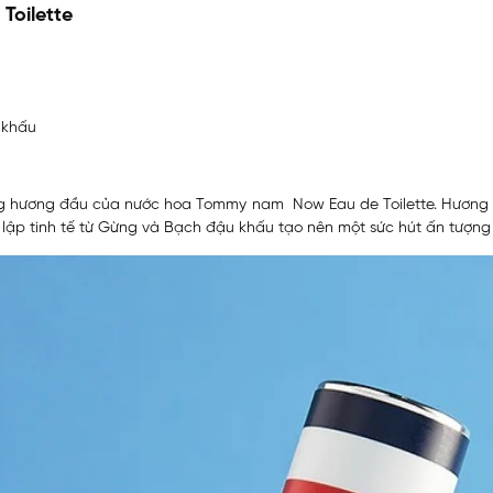
Toilette
 khấu
ầng hương đầu của nước hoa Tommy nam Now Eau de Toilette. Hươn
i lập tinh tế từ Gừng và Bạch đậu khấu tạo nên một sức hút ấn tượng