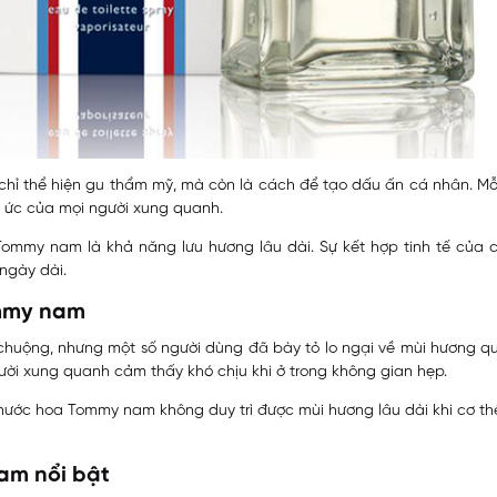
ỉ thể hiện gu thẩm mỹ, mà còn là cách để tạo dấu ấn cá nhân. Mỗi
ký ức của mọi người xung quanh.
ommy nam là khả năng lưu hương lâu dài. Sự kết hợp tinh tế của 
ngày dài.
mmy nam
uộng, nhưng một số người dùng đã bày tỏ lo ngại về mùi hương quá
ười xung quanh cảm thấy khó chịu khi ở trong không gian hẹp.
 nước hoa Tommy nam không duy trì được mùi hương lâu dài khi cơ th
am nổi bật