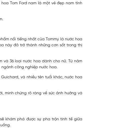
ớc hoa Tom Ford nam là một vẻ đẹp nam tính
m.
 phẩm nổi tiếng nhất của Tommy là nước hoa
 này đã trở thành những cơn sốt trong thị
m và 36 loại nước hoa dành cho nữ. Từ năm
g ngành công nghiệp nước hoa.
n Guichard, và nhiều tên tuổi khác, nước hoa
, minh chứng rõ ràng về sức ảnh hưởng và
ẽ khám phá được sự pha trộn tinh tế giữa
 huống.