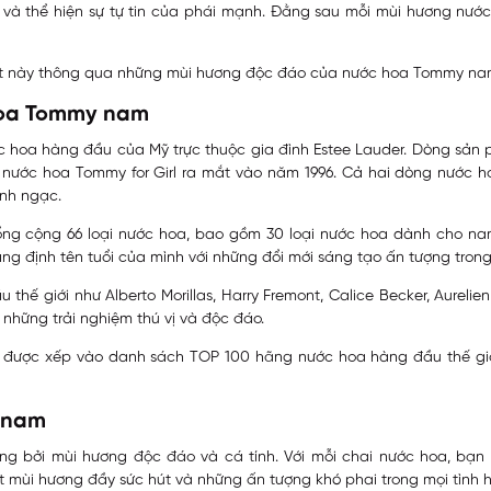
g và thể hiện sự tự tin của phái mạnh. Đằng sau mỗi mùi hương nư
t này thông qua những mùi hương độc đáo của nước hoa Tommy na
 hoa Tommy nam
 hoa hàng đầu của Mỹ trực thuộc gia đình Estee Lauder. Dòng sản
ước hoa Tommy for Girl ra mắt vào năm 1996. Cả hai dòng nước hoa
inh ngạc.
ổng cộng 66 loại nước hoa, bao gồm 30 loại nước hoa dành cho na
g định tên tuổi của mình với những đổi mới sáng tạo ấn tượng tron
ế giới như Alberto Morillas, Harry Fremont, Calice Becker, Aurelie
hững trải nghiệm thú vị và độc đáo.
 được xếp vào danh sách TOP 100 hãng nước hoa hàng đầu thế giới
 nam
bởi mùi hương độc đáo và cá tính. Với mỗi chai nước hoa, bạn s
t mùi hương đầy sức hút và những ấn tượng khó phai trong mọi tình