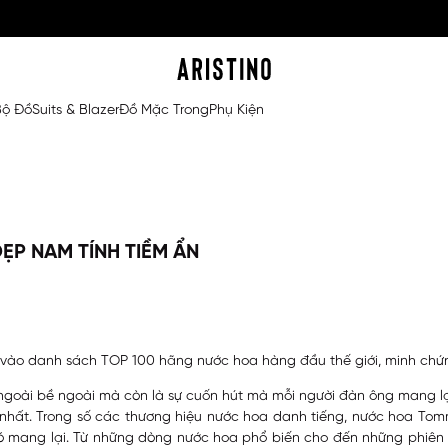
Bộ Đồ
Suits & Blazer
Đồ Mặc Trong
Phụ Kiện
P NAM TÍNH TIỀM ẨN
ào danh sách TOP 100 hãng nước hoa hàng đầu thế giới, minh chứng
ngoài bề ngoài mà còn là sự cuốn hút mà mỗi người đàn ông mang lại
nhất. Trong số các thương hiệu nước hoa danh tiếng, nước hoa To
 nó mang lại. Từ những dòng nước hoa phổ biến cho đến những phiê