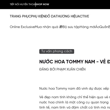
TIẾP NỐI HUYỀN THOẠI
SHOP NOW
TRANG PHỤC
PHỤ KIỆN
ĐỒ DA
THƯƠNG HIỆU
ACTIVE
Online Exclusive
Mua nhận quà 🎁
Bộ sưu tập
Hàng mới
Áo
Quần
Tư vấn phong cách
NƯỚC HOA TOMMY NAM - VẺ ĐẸ
ĐĂNG BỞI PHẠM XUÂN CHIẾN
Nước hoa Tommy nam đã vinh dự được xếp v
Vẻ đẹp nam tính không chỉ thể hiện qua vẻ 
nước hoa chính là một công cụ quan trọng 
tinh tế, nam tính và đậm chất cá tính mà