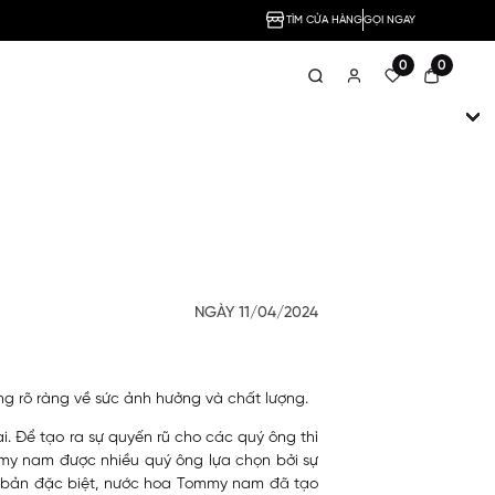
TÌM CỬA HÀNG
GỌI NGAY
0
0
NGÀY 11/04/2024
 rõ ràng về sức ảnh hưởng và chất lượng.
. Để tạo ra sự quyến rũ cho các quý ông thì
mmy nam được nhiều quý ông lựa chọn bởi sự
n bản đặc biệt, nước hoa Tommy nam đã tạo