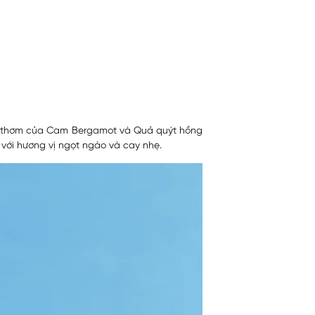
g thơm của Cam Bergamot và Quả quýt hồng
 với hương vị ngọt ngào và cay nhẹ.