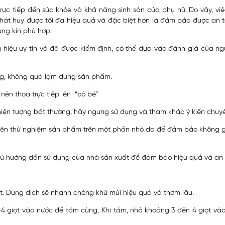
rực tiếp đến sức khỏe và khả năng sinh sản của phụ nữ. Do vậy, v
át huy được tối đa hiệu quả và đặc biệt hơn là đảm bảo được an t
ng kín phù hợp:
g hiệu uy tín và đã được kiểm định, có thể dựa vào đánh giá của ng
àng, không quá lạm dụng sản phẩm.
nên thoa trực tiếp lên “cô bé”
 hiện tượng bất thường, hãy ngưng sử dụng và tham khảo ý kiến chuyê
g, nên thử nghiệm sản phẩm trên một phần nhỏ da để đảm bảo không
hủ hướng dẫn sử dụng của nhà sản xuất để đảm bảo hiệu quả và an t
ót. Dung dịch sẽ nhanh chóng khử mùi hiệu quả và thơm lâu.
-4 giọt vào nước để tăm cùng, Khi tắm, nhỏ khoảng 3 đến 4 giọt và