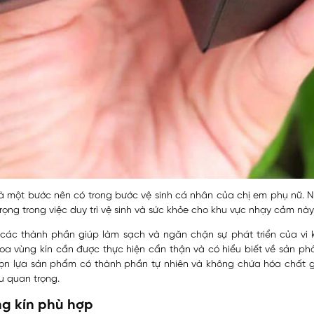
là một bước nên có trong bước vệ sinh cá nhân của chị em phụ nữ. 
rọng trong việc duy trì vệ sinh và sức khỏe cho khu vực nhạy cảm này
ác thành phần giúp làm sạch và ngăn chặn sự phát triển của vi k
 hoa vùng kín cần được thực hiện cẩn thận và có hiểu biết về sản p
chọn lựa sản phẩm có thành phần tự nhiên và không chứa hóa chất gâ
u quan trọng.
g kín phù hợp