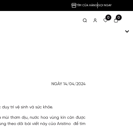
TÌM CỬA HÀNG
GỌI NGAY
0
0
NGÀY 14/04/2024
uy trì vệ sinh và sức khỏe.
ra mùi thơm dịu, nước hoa vùng kín còn được
ng theo dõi bài viết này của Aristino để tìm