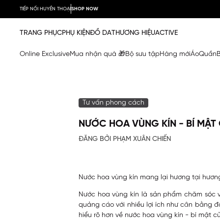
TIẾP NỐI HUYỀN THOẠI
SHOP NOW
TRANG PHỤC
PHỤ KIỆN
ĐỒ DA
THƯƠNG HIỆU
ACTIVE
Online Exclusive
Mua nhận quà 🎁
Bộ sưu tập
Hàng mới
Áo
Quần
Tư vấn phong cách
NƯỚC HOA VÙNG KÍN - BÍ MẬT 
ĐĂNG BỞI PHẠM XUÂN CHIẾN
Nước hoa vùng kín mang lại hương tại hương 
Nước hoa vùng kín là sản phẩm chăm sóc 
quảng cáo với nhiều lợi ích như cân bằng độ
hiểu rõ hơn về nước hoa vùng kín - bí mật c