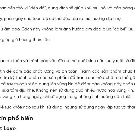
 bạn đến thời kì “đèn đỏ”, dung dịch sẽ giúp khử mùi hôi và cân bằng
tay, phần gáy cho toàn bộ cơ thể đều tỏa ra mùi hương dịu nhẹ.
 mu âm đạo. Cách này không làm ảnh hưởng âm đạo, giúp “cô bé” lưu
ẽ giúp giữ hương thơm lâu.
o an toàn và tránh các vấn đề có thể phát sinh cần lưu ý một số 
tín để đảm bảo chất lượng và an toàn. Tránh các sản phẩm chứa h
m tra kỹ thành phần của sản phẩm để tránh các hóa chất có thể gâ
cổ tay trước khi áp dụng lên vùng kín để đảm bảo không gây phản ứ
sữa tắm dịu nhẹ. Không nên sử dụng quá nhiều nước hoa vùng kín, 
 vùng kín hàng ngày, chỉ sử dụng trong những tình huống cần thiết.
 sức khỏe nào sau khi sử dụng, ngưng sử dụng ngay lập tức và tham
kín phổ biến
t Love