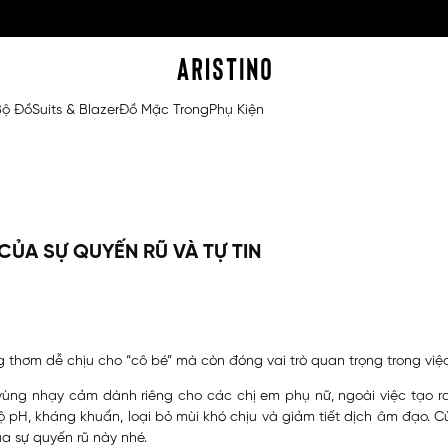
Bộ Đồ
Suits & Blazer
Đồ Mặc Trong
Phụ Kiện
CỦA SỰ QUYẾN RŨ VÀ TỰ TIN
thơm dễ chịu cho “cô bé” mà còn đóng vai trò quan trọng trong việc d
vùng nhạy cảm dành riêng cho các chị em phụ nữ,
ngoài việc tạo 
 pH, kháng khuẩn, loại bỏ mùi khó chịu và giảm tiết dịch âm đạo. Cù
ủa sự quyến rũ này nhé.