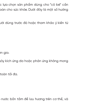
iệc lựa chọn sản phẩm dùng cho “cô bé” cần
oàn cho sức khỏe. Dưới đây là một số hướng
ười dùng trước đó hoặc tham khảo ý kiến từ
n gia.
 gây kích ứng da hoặc phản ứng không mong
oàn tối đa.
o nước bồn tắm để lưu hương trên cơ thể, và