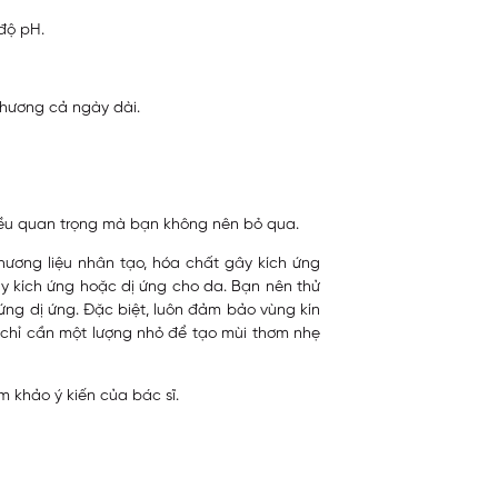
 độ pH.
 hương cả ngày dài.
điều quan trọng mà bạn không nên bỏ qua.
ương liệu nhân tạo, hóa chất gây kích ứng
y kích ứng hoặc dị ứng cho da. Bạn nên thử
ng dị ứng. Đặc biệt, luôn đảm bảo vùng kín
chỉ cần một lượng nhỏ để tạo mùi thơm nhẹ
 khảo ý kiến của bác sĩ.