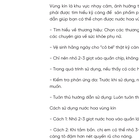
Vùng kín là khu vực nhạy cảm, ảnh hưởng t
phải được tìm hiểu kỹ càng để sản phẩm ph
dẫn giúp bạn có thể chọn được nước hoa vù
- Tìm hiểu về thương hiệu: Chọn các thươn
các chuyên gia về sức khỏe phụ nữ.
- Vệ sinh hằng ngày cho “cô bé” thật kỹ c
- Chỉ nên nhỏ 2-3 giọt vào quần chíp, không 
- Trong quá trình sử dụng, nếu thấy có các
- Kiểm tra phản ứng da: Trước khi sử dụn
muốn.
- Tuân thủ hướng dẫn sử dụng: Luôn tuân t
Cách sử dụng nước hoa vùng kín
- Cách 1: Nhỏ 2-3 giọt nước hoa vào quần l
- Cách 2: Khi tắm bồn. chị em có thể nhỏ 3
càng tô đậm hơn nét quyến rũ cho nàng.