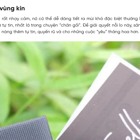
 vùng kín
 rất nhạy cảm, nó có thể dễ dàng tiết ra mùi khá đặc biệt thường 
tự tin, nhất là trong chuyện “chăn gối”. Để giải quyết nỗi lo này,
p nàng thêm tự tin, quyến rũ và cho những cuộc “yêu” thăng hoa hơn.