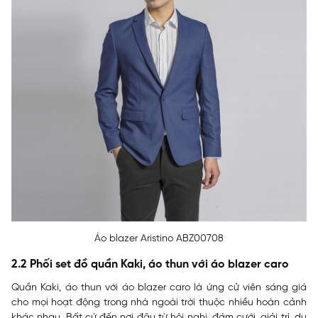
Áo blazer Aristino ABZ00708
2.2 Phối set đồ quần Kaki, áo thun với áo blazer caro
Quần Kaki, áo thun với áo blazer caro là ứng cử viên sáng giá
cho mọi hoạt động trong nhà ngoài trời thuộc nhiều hoàn cảnh
khác nhau. Bất cứ đến nơi đâu từ hội nghị, đám cưới, giải trí, du