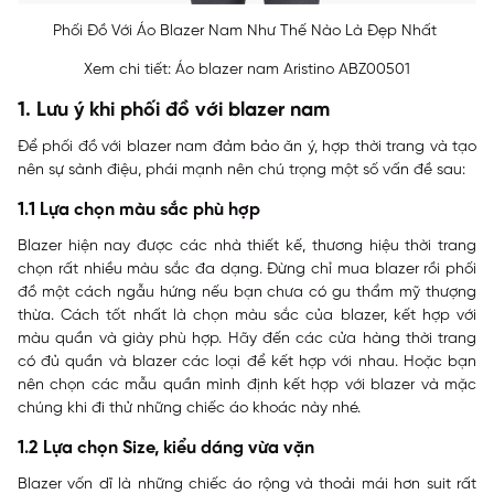
Phối Đồ Với Áo Blazer Nam Như Thế Nào Là Đẹp Nhất
Xem chi tiết:
Áo blazer nam Aristino ABZ00501
1. Lưu ý khi phối đồ với blazer nam
Để phối đồ với blazer nam đảm bảo ăn ý, hợp thời trang và tạo
nên sự sành điệu, phái mạnh nên chú trọng một số vấn đề sau:
1.1 Lựa chọn màu sắc phù hợp
Blazer hiện nay được các nhà thiết kế, thương hiệu thời trang
chọn rất nhiều màu sắc đa dạng. Đừng chỉ mua blazer rồi phối
đồ một cách ngẫu hứng nếu bạn chưa có gu thẩm mỹ thượng
thừa. Cách tốt nhất là chọn màu sắc của blazer, kết hợp với
màu quần và giày phù hợp. Hãy đến các cửa hàng thời trang
có đủ quần và blazer các loại để kết hợp với nhau. Hoặc bạn
nên chọn các mẫu quần mình định kết hợp với blazer và mặc
chúng khi đi thử những chiếc áo khoác này nhé.
1.2 Lựa chọn Size, kiểu dáng vừa vặn
Blazer vốn dĩ là những chiếc áo rộng và thoải mái hơn suit rất