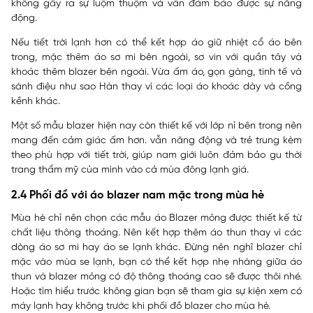
không gây ra sự luộm thuộm và vẫn đảm bảo được sự năng
động.
Nếu tiết trời lạnh hơn có thể kết hợp áo giữ nhiệt cổ áo bên
trong, mặc thêm áo sơ mi bên ngoài, sơ vin với quần tây và
khoác thêm blazer bên ngoài. Vừa ấm áo, gọn gàng, tinh tế và
sành điệu như sao Hàn thay vì các loại áo khoác dày và cồng
kềnh khác.
Một số mẫu blazer hiện nay còn thiết kế với lớp nỉ bên trong nên
mang đến cảm giác ấm hơn. vẫn năng động và trẻ trung kèm
theo phù hợp với tiết trời, giúp nam giới luôn đảm bảo gu thời
trang thẩm mỹ của mình vào cả mùa đông lạnh giá.
2.4 Phối đồ với áo blazer nam mặc trong mùa hè
Mùa hè chỉ nên chọn các mẫu áo Blazer mỏng được thiết kế từ
chất liệu thông thoáng. Nên kết hợp thêm áo thun thay vì các
dòng áo sơ mi hay áo se lạnh khác. Đừng nên nghĩ blazer chỉ
mặc vào mùa se lạnh, bạn có thể kết hợp nhẹ nhàng giữa áo
thun và blazer mỏng có độ thông thoáng cao sẽ được thôi nhé.
Hoặc tìm hiểu trước không gian bạn sẽ tham gia sự kiện xem có
máy lạnh hay không trước khi phối đồ blazer cho mùa hè.