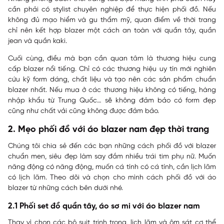
cần phải có stylist chuyên nghiệp để thực hiện phối đồ. Nếu
không đủ mạo hiểm và gu thẩm mỹ, quan điểm về thời trang
chỉ nên kết hợp blazer một cách an toàn với quần tây, quần
jean và quần kaki.
Cuối cùng, điều mà bạn cần quan tâm là thương hiệu cung
cấp blazer nổi tiếng. Chỉ có các thương hiệu uy tín mới nghiên
cứu kỹ form dáng, chất liệu và tạo nên các sản phẩm chuẩn
blazer nhất. Nếu mua ở các thương hiệu không có tiếng, hàng
nhập khẩu từ Trung Quốc… sẽ không đảm bảo có form đẹp
cũng như chất vải cũng không được đảm bảo.
2. Mẹo phối đồ với áo blazer nam đẹp thời trang
Chúng tôi chia sẻ đến các bạn những cách phối đồ với blazer
chuẩn men, siêu đẹp làm say đắm nhiều trái tim phụ nữ. Muốn
năng động có năng động, muốn cá tính có cá tính, cần lịch lãm
có lịch lãm. Theo dõi và chọn cho mình cách phối đồ với áo
blazer từ những cách bên dưới nhé.
2.1 Phối set đồ quần tây, áo sơ mi với áo blazer nam
Thay vì chọn các bộ suit trịnh trọng, lịch lãm và ôm sát cơ thể