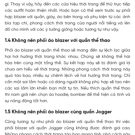
gì. Thay vì vậy, hãy đến các cửa hiệu thời trang để thử trực tiếp
các outfit hoàn thiện nhất. Hoặc bạn có thể xem trước sự phối
hợp blazer với quần, giày, áo bên trong và phụ kiện từ các ảnh
bìa tạp chí, phong cách thời trang của người nổi tiếng và lên
đồ cho mình với các ý tưởng giống hoặc tương tự như vậy.
1.4 Không nên phối áo blazer với quần thể thao
Phối áo blazer với quần thể thao sẽ mang đến sự lệch lạc giữa
hai hơi hướng thời trang khác nhau. Chúng sẽ không thể hài
hòa trên cùng một tổng thể. Sự kết hợp này sẽ bị đánh giá là
chưa am hiểu về thời trang. Những phong cách thời trang này
quá táo bạo, nhiều sự chênh lệch về hơi hướng thời trang. Chỉ
cần một sai lầm hoặc có dáng người không phù hợp sẽ tạo nên
các sai lầm lớn khiến bạn mất tự tin. Nếu thích quần thể thao
thì nam giới nên chọn áo hoodie, bomber để thể hiện cá tính và
sự năng động tốt hơn.
1.5 Không nên phối áo blazer cùng quần Jogger
Cũng tương tự như phối áo blazer với quần thể thao thì việc
phối blazer với quần Jogger cũng không được đánh giá cao.
Những phong cách thời trang táo bạo mang tính phá cách này