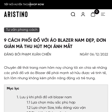
TIẾP NỐI HUYỀN THOẠI
SHOP NOW
0
Tư vấn phong cách
9 CÁCH PHỐI ĐỒ VỚI ÁO BLAZER NAM ĐẸP, ĐƠN
GIẢN MÀ THU HÚT MỌI ÁNH MẮT
ĐĂNG BỞI PHẠM XUÂN CHIẾN
NGÀY 06/12/2022
Chuyên đề thời trang nam hôm nay chúng tôi xin chia sẻ những
các phối đồ với áo Blazer để phái mạnh sở hữu được vẻ tinh tế,
lịch lãm nhưng không kém phần năng động và trẻ trung.
Mục lục
1. Lưu ý khi phối đồ với blazer nam
1.1 Lựa chọn màu sắc phù hợp
1.2 Lựa chọn Size, kiểu dáng vừa vặn