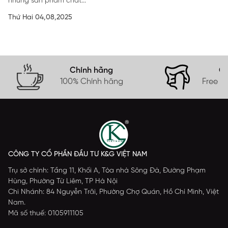
những sản phẩm chất...
Thứ Hai 04,08,2025
Chính hãng
Gi
100% Chính hãng
Free s
CÔNG TY CỔ PHẦN ĐẦU TƯ K&G VIỆT NAM
Trụ sở chính: Tầng 11, Khối A, Tòa nhà Sông Đà, Đường Phạm
Hùng, Phường Từ Liêm, TP Hà Nội
Chi Nhánh: 84 Nguyễn Trãi, Phường Chợ Quán, Hồ Chí Minh, Việt
Nam.
Mã số thuế: 0105911105