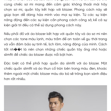
cùng chiếc sơ mi mang đến cảm giác không thoải mái hãy
chọn sơ mi, quần tây kết hợp với blazer. Phong cách này sẽ
giúp bạn dễ dàng hòa mình vào mọi sự kiện. Từ các sự kiện
năng động đến các sự kiện cần phong cách công sở, kể cả sự
kiện giải trí đều có thể sử dụng phong cách này.
Nếu phối đồ với áo blazer kết hợp với quần tây và áo sơ mi nên
chọn các tone màu lạnh, màu trầm để an toàn về gu thời trang
và vẫn đảm bảo sự tinh tế, lịch lãm, năng động của mình. Cách
tốt nh��t là nên chọn những chiếc quần tây ống nhỏ hoặc
slimfit để chiếc áo blazer được nổi bật hơn.
Đặc biệt có thể phối hợp quần da slimfit với áo blazer. Một
chiếc quần slimfit và áo thun cổ tròn bên trong màu đen, khoác
thêm ngoài một chiếc blazer màu da bò sẽ trông bạn sành điệu
hơn rất nhiều.