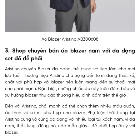
Áo Blazer Aristino ABZ00608
3. Shop chuyên bán áo blazer nam với đa dạng
set đồ dễ phối
Aristino chuyên Blazer đa dạng, trẻ trung và lịch lãm cho mọi
lứa tuổi. Thương hiệu Aristino chú trọng đến form dáng thiết kế,
chất vải phù hợp với blazer nên luôn mang đến sự thoải mái
cho phái mạnh. Đặc biệt, những chiếc áo này luôn đảm bảo về
xu hướng blazer như các thương hiệu đình đám trên thế giới.
Đến với Aristino, phái mạnh có thể chọn thêm nhiều mẫu quần,
áo thun và sơ mi phù hợp cho blazer. Phụ kiện thời trang tại
Aristino cũng vô cùng đa dạng với nhiều loại túi xách nam, ví da
nam, thắt lưng, đồng hồ, các mẫu giày… để phối hợp ăn ý với
blazer.