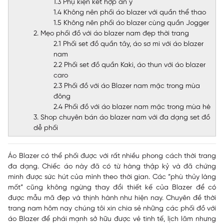
1.3 Phụ kiện kết hợp ăn ý
1.4 Không nên phối áo blazer với quần thể thao
1.5 Không nên phối áo blazer cùng quần Jogger
2. Mẹo phối đồ với áo blazer nam đẹp thời trang
2.1 Phối set đồ quần tây, áo sơ mi với áo blazer
nam
2.2 Phối set đồ quần Kaki, áo thun với áo blazer
caro
2.3 Phối đồ với áo Blazer nam mặc trong mùa
đông
2.4 Phối đồ với áo blazer nam mặc trong mùa hè
3. Shop chuyên bán áo blazer nam với đa dạng set đồ
dễ phối
Áo Blazer
có thể phối được với rất nhiều phong cách thời trang
đa dạng. Chiếc áo này đã có từ hàng thập kỷ và đã chứng
minh được sức hút của mình theo thời gian. Các “phù thủy làng
mốt” cũng không ngừng thay đổi thiết kế của Blazer để có
được mẫu mã đẹp và thịnh hành như hiện nay. Chuyên đề thời
trang nam hôm nay chúng tôi xin chia sẻ những các
phối đồ với
áo Blazer
để phái mạnh sở hữu được vẻ tinh tế, lịch lãm nhưng