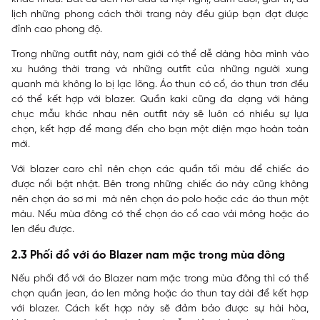
lịch những phong cách thời trang này đều giúp bạn đạt được
đỉnh cao phong độ.
Trong những outfit này, nam giới có thể dễ dàng hòa mình vào
xu hướng thời trang và những outfit của những người xung
quanh mà không lo bị lạc lõng. Áo thun có cổ, áo thun trơn đều
có thể kết hợp với blazer. Quần kaki cũng đa dạng với hàng
chục mẫu khác nhau nên outfit này sẽ luôn có nhiều sự lựa
chọn, kết hợp để mang đến cho bạn một diện mạo hoàn toàn
mới.
Với blazer caro chỉ nên chọn các quần tối màu để chiếc áo
được nổi bật nhật. Bên trong những chiếc áo này cũng không
nên chọn áo sơ mi mà nên chọn áo polo hoặc các áo thun một
màu. Nếu mùa đông có thể chọn áo cổ cao vải mỏng hoặc áo
len đều được.
2.3 Phối đồ với áo Blazer nam mặc trong mùa đông
Nếu phối đồ với áo Blazer nam mặc trong mùa đông thì có thể
chọn quần jean, áo len mỏng hoặc áo thun tay dài để kết hợp
với blazer. Cách kết hợp này sẽ đảm bảo được sự hài hòa,