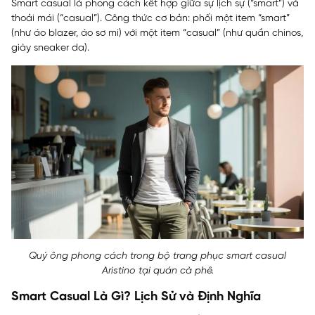
Smart casual là phong cách kết hợp giữa sự lịch sự (“smart”) và
thoải mái (“casual”). Công thức cơ bản: phối một item “smart”
(như áo blazer, áo sơ mi) với một item “casual” (như quần chinos,
giày sneaker da).
Quý ông phong cách trong bộ trang phục smart casual
Aristino tại quán cà phê.
Smart Casual Là Gì? Lịch Sử và Định Nghĩa