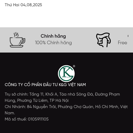
Thứ Hai 04,08,2025
Chính hãng
Gi
100% Chính hãng
Free s
CÔNG TY CỔ PHẦN ĐẦU TƯ K&G VIỆT NAM
Trụ sở chính: Tầng 11, Khối A, Tòa nhà Sông Đà, Đường Phạm
Hùng, Phường Từ Liêm, TP Hà Nội
Chi Nhánh: 84 Nguyễn Trãi, Phường Chợ Quán, Hồ Chí Minh, Việt
Nam.
Mã số thuế: 0105911105