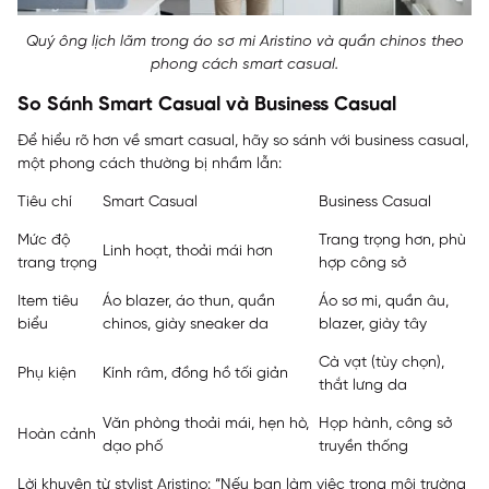
Quý ông lịch lãm trong áo sơ mi Aristino và quần chinos theo
phong cách smart casual.
So Sánh Smart Casual và Business Casual
Để hiểu rõ hơn về smart casual, hãy so sánh với business casual,
một phong cách thường bị nhầm lẫn:
Tiêu chí
Smart Casual
Business Casual
Mức độ
Trang trọng hơn, phù
Linh hoạt, thoải mái hơn
trang trọng
hợp công sở
Item tiêu
Áo blazer, áo thun, quần
Áo sơ mi, quần âu,
biểu
chinos, giày sneaker da
blazer, giày tây
Cà vạt (tùy chọn),
Phụ kiện
Kính râm, đồng hồ tối giản
thắt lưng da
Văn phòng thoải mái, hẹn hò,
Họp hành, công sở
Hoàn cảnh
dạo phố
truyền thống
Lời khuyên từ stylist Aristino: “Nếu bạn làm việc trong môi trường