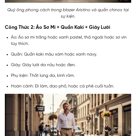
Quý ông phong cách trong blazer Aristino và quần chinos tại
sự kiện.
Công Thức 2: Áo Sơ Mi + Quần Kaki + Giày Lười
Áo: Áo sơ mi trắng hoặc xanh pastel, thả ngoài hoặc sơ vin
tùy thích.
Quần: Quần kaki màu xám hoặc xanh navy.
Giày: Giày lười da nâu hoặc đen.
Phụ kiện: Thắt lưng da, kính râm.
Hoàn cảnh: Đi làm, dạo phố, hoặc cà phê cuối tuần.