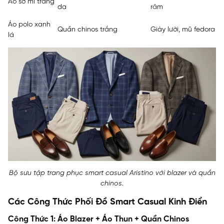
Áo sơ mi trắng
da
râm
Áo polo xanh
Quần chinos trắng
Giày lười, mũ fedora
lá
Bộ sưu tập trang phục smart casual Aristino với blazer và quần
chinos.
Các Công Thức Phối Đồ Smart Casual Kinh Điển
Công Thức 1: Áo Blazer + Áo Thun + Quần Chinos