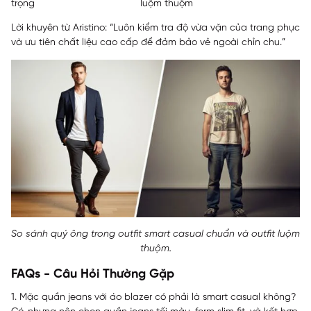
trọng
luộm thuộm
Lời khuyên từ Aristino: “Luôn kiểm tra độ vừa vặn của trang phục
và ưu tiên chất liệu cao cấp để đảm bảo vẻ ngoài chỉn chu.”
So sánh quý ông trong outfit smart casual chuẩn và outfit luộm
thuộm.
FAQs - Câu Hỏi Thường Gặp
1. Mặc quần jeans với áo blazer có phải là smart casual không?