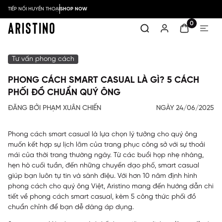
TIẾP NỐI HUYỀN THOẠI
SHOP NOW
0
Tư vấn phong cách
PHONG CÁCH SMART CASUAL LÀ GÌ? 5 CÁCH
PHỐI ĐỒ CHUẨN QUÝ ÔNG
ĐĂNG BỞI PHẠM XUÂN CHIẾN
NGÀY 24/06/2025
Phong cách smart casual là lựa chọn lý tưởng cho quý ông
muốn kết hợp sự lịch lãm của trang phục công sở với sự thoải
mái của thời trang thường ngày. Từ các buổi họp nhẹ nhàng,
hẹn hò cuối tuần, đến những chuyến dạo phố, smart casual
giúp bạn luôn tự tin và sành điệu. Với hơn 10 năm định hình
phong cách cho quý ông Việt, Aristino mang đến hướng dẫn chi
tiết về phong cách smart casual, kèm 5 công thức phối đồ
chuẩn chỉnh để bạn dễ dàng áp dụng.