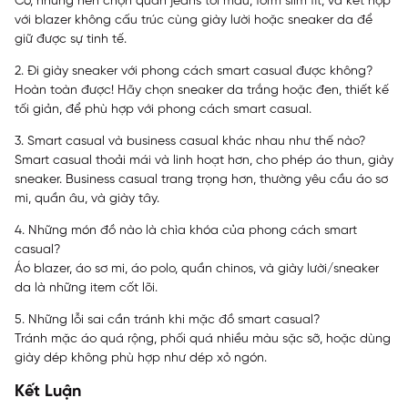
Có, nhưng nên chọn quần jeans tối màu, form slim fit, và kết hợp
với blazer không cấu trúc cùng giày lười hoặc sneaker da để
giữ được sự tinh tế.
2. Đi giày sneaker với phong cách smart casual được không?
Hoàn toàn được! Hãy chọn sneaker da trắng hoặc đen, thiết kế
tối giản, để phù hợp với phong cách smart casual.
3. Smart casual và business casual khác nhau như thế nào?
Smart casual thoải mái và linh hoạt hơn, cho phép áo thun, giày
sneaker. Business casual trang trọng hơn, thường yêu cầu áo sơ
mi, quần âu, và giày tây.
4. Những món đồ nào là chìa khóa của phong cách smart
casual?
Áo blazer, áo sơ mi, áo polo, quần chinos, và giày lười/sneaker
da là những item cốt lõi.
5. Những lỗi sai cần tránh khi mặc đồ smart casual?
Tránh mặc áo quá rộng, phối quá nhiều màu sặc sỡ, hoặc dùng
giày dép không phù hợp như dép xỏ ngón.
Kết Luận