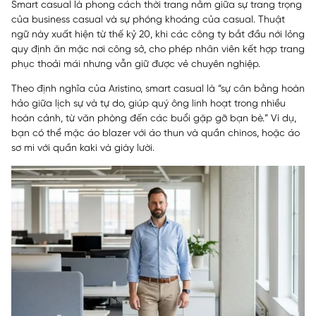
Smart casual là phong cách thời trang nằm giữa sự trang trọng
của business casual và sự phóng khoáng của casual. Thuật
ngữ này xuất hiện từ thế kỷ 20, khi các công ty bắt đầu nới lỏng
quy định ăn mặc nơi công sở, cho phép nhân viên kết hợp trang
phục thoải mái nhưng vẫn giữ được vẻ chuyên nghiệp.
Theo định nghĩa của Aristino, smart casual là “sự cân bằng hoàn
hảo giữa lịch sự và tự do, giúp quý ông linh hoạt trong nhiều
hoàn cảnh, từ văn phòng đến các buổi gặp gỡ bạn bè.” Ví dụ,
bạn có thể mặc áo blazer với áo thun và quần chinos, hoặc áo
sơ mi với quần kaki và giày lười.