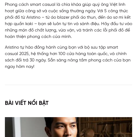
Phong cách smart casual là chìa khóa giúp quý ông Việt linh
hoạt giữa công sở và cuộc sống thường ngày. Với 5 công thức
phối đồ từ Aristino – từ áo blazer phối áo thun, đến áo sơ mi kết
hợp quần kaki – bạn sẽ luôn tự tin và sành điệu. Hãy đầu tư vào
những món đồ chất lượng, vừa vặn, và tránh các lỗi phối đồ để
hoàn thiện phong cách của mình.
Aristino tự hào đồng hành cùng bạn với bộ sưu tập smart
casual 2025, hệ thống hơn 100 cửa hàng toàn quốc, và chính
sách đổi trả 30 ngày. Sẵn sàng nâng tầm phong cách của bạn
ngay hôm nay!
BÀI VIẾT NỔI BẬT