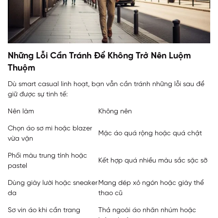
Những Lỗi Cần Tránh Để Không Trở Nên Luộm
Thuộm
Dù smart casual linh hoạt, bạn vẫn cần tránh những lỗi sau để
giữ được sự tinh tế:
Nên làm
Không nên
Chọn áo sơ mi hoặc blazer
Mặc áo quá rộng hoặc quá chật
vừa vặn
Phối màu trung tính hoặc
Kết hợp quá nhiều màu sắc sặc sỡ
pastel
Dùng giày lười hoặc sneaker
Mang dép xỏ ngón hoặc giày thể
da
thao cũ
Sơ vin áo khi cần trang
Thả ngoài áo nhăn nhúm hoặc