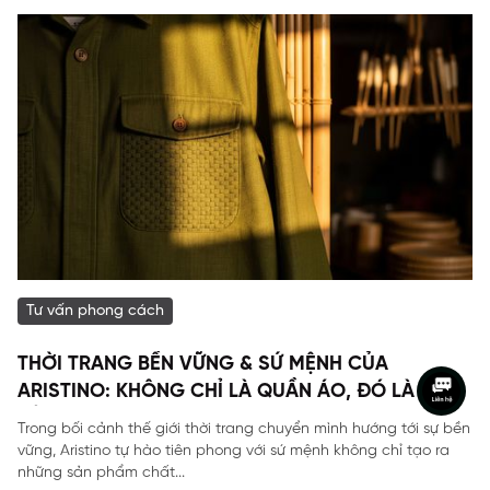
Tư vấn phong cách
THỜI TRANG BỀN VỮNG & SỨ MỆNH CỦA
ARISTINO: KHÔNG CHỈ LÀ QUẦN ÁO, ĐÓ LÀ DI
SẢN
Trong bối cảnh thế giới thời trang chuyển mình hướng tới sự bền
vững, Aristino tự hào tiên phong với sứ mệnh không chỉ tạo ra
những sản phẩm chất...