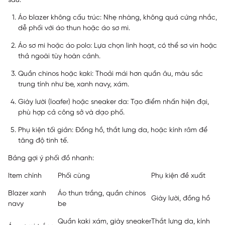
sau:
Áo blazer không cấu trúc: Nhẹ nhàng, không quá cứng nhắc,
dễ phối với áo thun hoặc áo sơ mi.
Áo sơ mi hoặc áo polo: Lựa chọn linh hoạt, có thể sơ vin hoặc
thả ngoài tùy hoàn cảnh.
Quần chinos hoặc kaki: Thoải mái hơn quần âu, màu sắc
trung tính như be, xanh navy, xám.
Giày lười (loafer) hoặc sneaker da: Tạo điểm nhấn hiện đại,
phù hợp cả công sở và dạo phố.
Phụ kiện tối giản: Đồng hồ, thắt lưng da, hoặc kính râm để
tăng độ tinh tế.
Bảng gợi ý phối đồ nhanh:
Item chính
Phối cùng
Phụ kiện đề xuất
Blazer xanh
Áo thun trắng, quần chinos
Giày lười, đồng hồ
navy
be
Quần kaki xám, giày sneaker
Thắt lưng da, kính