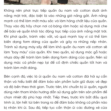
Không nên phơi trực tiếp quần âu nam vải cotton dưới ánh
nắng mặt trời, đặc biệt là vào những giờ nắng gắt. Ánh nắng
mạnh có thể làm mất màu sắc và làm hỏng chất liệu của quần.
Thay vào đó, hãy chọn nơi có bóng râm hoặc sử dụng mái che
để bảo vệ quần khỏi tác động trực tiếp của ánh nắng mặt trời.
Khi phơi quần, tránh việc vắt, vò quá mạnh tay vì có thể làm
biến dạng form dáng của quần và gây ra những nếp nhăn.
Tránh sử dụng máy sấy để làm khô quần âu nam vải cotton sẽ
làm "bay màu" của quần. Khi treo quần, sử dụng móc gỗ hoặc
nhựa dày để tránh làm biến dạng form dáng của quần. Nên sử
dụng móc có phần nẹp lại để cố định chiếc quần tốt hơn và
tránh làm mất dáng.
Bên cạnh đó, việc là ủi quần âu nam vải cotton đòi hỏi sự cẩn
thận và hiểu biết để đảm bảo sản phẩm luôn giữ được vẻ đẹp
và độ bền theo thời gian. Trước tiên, khi chuẩn bị ủi quần, người
dùng nên tham khảo hướng dẫn sử dụng gắn trên sản phẩm để
chọn nhiệt độ phù hợp nhất. Tiếp theo, trước khi bắt đầu quá
trình ủi, lộn hết túi bên trong ra để đảm bảo không có phần nào
bị nhăn khi ủi. Sau đó, tiếp tục cẩn thận ủi các đường xẻ của