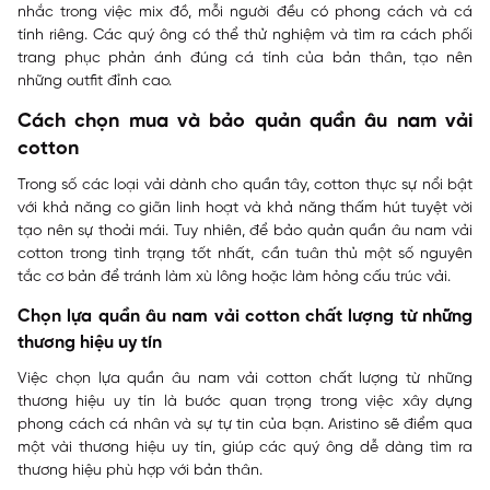
nhắc trong việc mix đồ, mỗi người đều có phong cách và cá
tính riêng. Các quý ông có thể thử nghiệm và tìm ra cách phối
trang phục phản ánh đúng cá tính của bản thân, tạo nên
những outfit đỉnh cao.
Cách chọn mua và bảo quản quần âu nam vải
cotton
Trong số các loại vải dành cho quần tây, cotton thực sự nổi bật
với khả năng co giãn linh hoạt và khả năng thấm hút tuyệt vời
tạo nên sự thoải mái. Tuy nhiên, để bảo quản quần âu nam vải
cotton trong tình trạng tốt nhất, cần tuân thủ một số nguyên
tắc cơ bản để tránh làm xù lông hoặc làm hỏng cấu trúc vải.
Chọn lựa quần âu nam vải cotton chất lượng từ những
thương hiệu uy tín
Việc chọn lựa quần âu nam vải cotton chất lượng từ những
thương hiệu uy tín là bước quan trọng trong việc xây dựng
phong cách cá nhân và sự tự tin của bạn. Aristino sẽ điểm qua
một vài thương hiệu uy tín, giúp các quý ông dễ dàng tìm ra
thương hiệu phù hợp với bản thân.