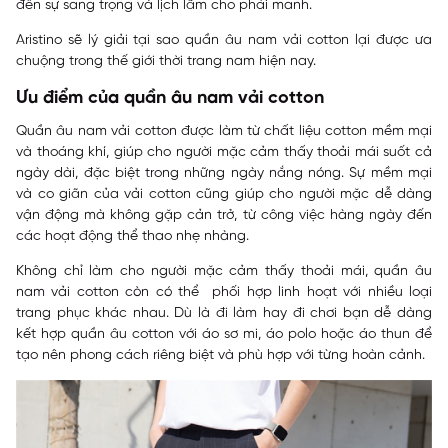
đến sự sang trọng và lịch lãm cho phái manh.
Aristino
sẽ lý giải tại sao quần âu nam vải cotton lại được ưa
chuộng trong thế giới thời trang nam hiện nay.
Ưu điểm của quần âu nam vải cotton
Quần âu nam vải cotton được làm từ chất liệu cotton mềm mại
và thoáng khí, giúp cho người mặc cảm thấy thoải mái suốt cả
ngày dài, đặc biệt trong những ngày nắng nóng. Sự mềm mại
và co giãn của vải cotton cũng giúp cho người mặc dễ dàng
vận động mà không gặp cản trở, từ công việc hàng ngày đến
các hoạt động thể thao nhẹ nhàng.
Không chỉ làm cho người mặc cảm thấy thoải mái, quần âu
nam vải cotton còn có thể phối hợp linh hoạt với nhiều loại
trang phục khác nhau. Dù là đi làm hay đi chơi bạn dễ dàng
kết hợp quần âu cotton với áo sơ mi, áo polo hoặc áo thun để
tạo nên phong cách riêng biệt và phù hợp với từng hoàn cảnh.