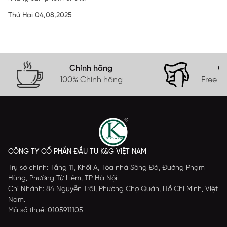
Thứ Hai 04,08,2025
Chính hãng
Gi
100% Chính hãng
Free s
CÔNG TY CỔ PHẦN ĐẦU TƯ K&G VIỆT NAM
Trụ sở chính: Tầng 11, Khối A, Tòa nhà Sông Đà, Đường Phạm
Hùng, Phường Từ Liêm, TP Hà Nội
Chi Nhánh: 84 Nguyễn Trãi, Phường Chợ Quán, Hồ Chí Minh, Việt
Nam.
Mã số thuế: 0105911105