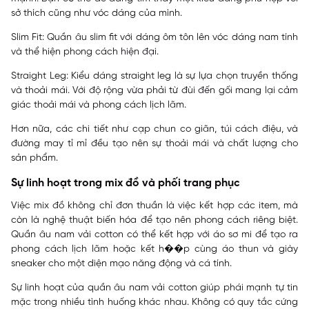
sở thích cũng như vóc dáng của mình.
Slim Fit:
Quần âu slim fit với dáng ôm tôn lên vóc dáng nam tính
và thể hiện phong cách hiện đại.
Straight Leg:
Kiểu dáng straight leg là sự lựa chọn truyền thống
và thoải mái. Với độ rộng vừa phải từ đùi đến gối mang lại cảm
giác thoải mái và phong cách lịch lãm.
Hơn nữa, các chi tiết như cạp chun co giãn, túi cách điệu, và
đường may tỉ mỉ đều tạo nên sự thoải mái và chất lượng cho
sản phẩm.
Sự linh hoạt trong mix đồ và phối trang phục
Việc mix đồ không chỉ đơn thuần là việc kết hợp các item, mà
còn là nghệ thuật biến hóa để tạo nên phong cách riêng biệt.
Quần âu nam vải cotton có thể kết hợp với áo sơ mi để tạo ra
phong cách lịch lãm hoặc kết h��p cùng áo thun và giày
sneaker cho một diện mạo năng động và cá tính.
Sự linh hoạt của quần âu nam vải cotton giúp phái mạnh tự tin
mặc trong nhiều tình huống khác nhau. Không có quy tắc cứng