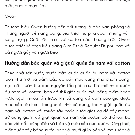
mắt, đường may tỉ mỉ.
Owen
Thương hiệu Owen hướng đến đối tượng là dân văn phòng và
những người trẻ năng động, yêu thích sự phá cách nhưng vẫn
sang trọng. Quần âu nam vải cotton của thương hiệu Owen
được thiết kế theo kiểu dáng Slim Fit và Regular Fit phù hợp với
cả người gầy và người béo.
Hướng dẫn bảo quản và giặt ủi quần âu nam vải cotton
Theo nhà sản xuất, muốn bảo quản quần âu nam vải cotton
luôn như mới và đảm bảo độ bền màu cũng như phom dáng,
bạn cần tuân thủ các nguyên tắc giặt sau: Khi mới mua quần
âu nam vải cotton, bạn có thể giặt quần mới bằng giấm hoặc
nước sạch nhiều lần trước khi sử dụng để đảm bảo giữ được
màu sắc lâu hơn. Trong quá trình sử dụng, tránh giặt quần âu
nam vải cotton với thuốc tẩy hoặc nước giặt có độ tẩy mạnh.
Sử dụng giấm để giặt quần âu nam vải cotton có thể loại bỏ
các vết bẩn cứng đầu và bảo vệ màu sắc của quần. Đồng thời,
giặt quần tây bằng nước lạnh và muối giúp bảo vệ màu sắc và