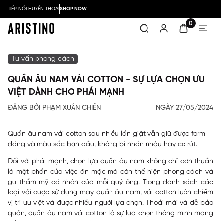
TIẾP NỐI HUYỀN THOẠI
SHOP NOW
0
Tư vấn phong cách
QUẦN ÂU NAM VẢI COTTON - SỰ LỰA CHỌN ƯU
VIỆT DÀNH CHO PHÁI MẠNH
ĐĂNG BỞI PHẠM XUÂN CHIẾN
NGÀY 27/05/2024
Quần âu nam vải cotton sau nhiều lần giặt vẫn giữ được form
dáng và màu sắc ban đầu, không bị nhăn nhàu hay co rút.
Đối với phái mạnh, chọn lựa quần âu nam không chỉ đơn thuần
là một phần của việc ăn mặc mà còn thể hiện phong cách và
gu thẩm mỹ cá nhân của mỗi quý ông. Trong danh sách các
loại vải được sử dụng may quần âu nam, vải cotton luôn chiếm
vị trí ưu việt và được nhiều người lựa chọn. Thoải mái và dễ bảo
quản, quần âu nam vải cotton là sự lựa chọn thông minh mang