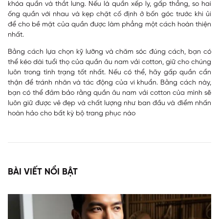
khóa quần và thắt lưng. Nếu là quần xếp ly, gấp thẳng, so hai
ống quần với nhau và kẹp chặt cố định ở bốn góc trước khi ủi
để cho bề mặt của quần được làm phẳng một cách hoàn thiện
nhất.
Bằng cách lựa chọn kỹ lưỡng và chăm sóc đúng cách, bạn có
thể kéo dài tuổi thọ của quần âu nam vải cotton, giữ cho chúng
luôn trong tình trạng tốt nhất. Nếu có thể, hãy gấp quần cẩn
thận để tránh nhăn và tác động của vi khuẩn. Bằng cách này,
bạn có thể đảm bảo rằng quần âu nam vải cotton của mình sẽ
luôn giữ được vẻ đẹp và chất lượng như ban đầu và điểm nhấn
hoàn hảo cho bất kỳ bộ trang phục nào
BÀI VIẾT NỔI BẬT