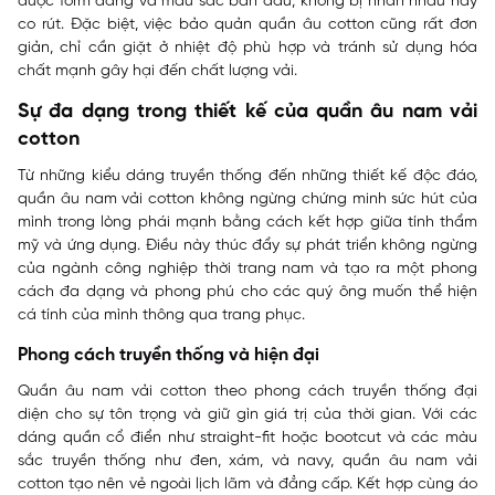
được form dáng và màu sắc ban đầu, không bị nhăn nhàu hay
co rút. Đặc biệt, việc bảo quản quần âu cotton cũng rất đơn
giản, chỉ cần giặt ở nhiệt độ phù hợp và tránh sử dụng hóa
chất mạnh gây hại đến chất lượng vải.
Sự đa dạng trong thiết kế của quần âu nam vải
cotton
Từ những kiểu dáng truyền thống đến những thiết kế độc đáo,
quần âu nam vải cotton không ngừng chứng minh sức hút của
mình trong lòng phái mạnh bằng cách kết hợp giữa tính thẩm
mỹ và ứng dụng. Điều này thúc đẩy sự phát triển không ngừng
của ngành công nghiệp thời trang nam và tạo ra một phong
cách đa dạng và phong phú cho các quý ông muốn thể hiện
cá tính của mình thông qua trang phục.
Phong cách truyền thống và hiện đại
Quần âu nam vải cotton theo phong cách truyền thống đại
diện cho sự tôn trọng và giữ gìn giá trị của thời gian. Với các
dáng quần cổ điển như straight-fit hoặc bootcut và các màu
sắc truyền thống như đen, xám, và navy, quần âu nam vải
cotton tạo nên vẻ ngoài lịch lãm và đẳng cấp. Kết hợp cùng áo