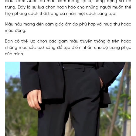
Màu xám: Quần âu màu xám mang lại sự năng động và trẻ
trung. Đây là sự lựa chọn hoàn hảo cho những người muốn thể
hiện phong cách thời trang cá nhân một cách sáng tạo.
Màu nâu mang đến cảm giác ấm áp phù hợp với mùa thu hoặc
mùa đông.
Bạn có thể lựa chọn các gam màu truyền thống ở trên hoặc
những màu sắc tươi sáng để tạo điểm nhấn cho bộ trang phục
của mình.