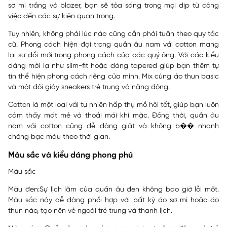
sơ mi trắng và blazer, bạn sẽ tỏa sáng trong mọi dịp từ công
việc đến các sự kiện quan trọng.
Tuy nhiên, không phải lúc nào cũng cần phải tuân theo quy tắc
cũ. Phong cách hiện đại trong quần âu nam vải cotton mang
lại sự đổi mới trong phong cách của các quý ông. Với các kiểu
dáng mới lạ như slim-fit hoặc dáng tapered giúp bạn thêm tự
tin thể hiện phong cách riêng của mình. Mix cùng áo thun basic
và một đôi giày sneakers trẻ trung và năng động.
Cotton là một loại vải tự nhiên hấp thụ mồ hôi tốt, giúp bạn luôn
cảm thấy mát mẻ và thoải mái khi mặc. Đồng thời, quần âu
nam vải cotton cũng dễ dàng giặt và không b�� nhanh
chóng bạc màu theo thời gian.
Màu sắc và kiểu dáng phong phú
Màu sắc
Màu đen:Sự lịch lãm của quần âu đen không bao giờ lỗi mốt.
Màu sắc này dễ dàng phối hợp với bất kỳ áo sơ mi hoặc áo
thun nào, tạo nên vẻ ngoài trẻ trung và thanh lịch.