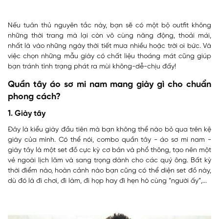
Nếu tuân thủ nguyên tắc này, bạn sẽ có một bộ outfit không
những thời trang mà lại còn vô cùng năng động, thoải mái,
nhất là vào những ngày thời tiết mưa nhiều hoặc trời oi bức. Và
việc chọn những mẫu giày có chất liệu thoáng mát cũng giúp
bạn tránh tình trạng phát ra mùi không-dễ-chịu đấy!
Quần tây áo sơ mi nam mang giày gì cho chuẩn
phong cách?
1. Giày tây
Đây là kiểu giày đầu tiên mà bạn không thể nào bỏ qua trên kệ
giày của mình. Có thể nói, combo quần tây - áo sơ mi nam -
giày tây là một set đồ cực kỳ cơ bản và phổ thông, tạo nên một
vẻ ngoài lịch lãm và sang trọng dành cho các quý ông. Bất kỳ
thời điểm nào, hoàn cảnh nào bạn cũng có thể diện set đồ này,
dù đó là đi chơi, đi làm, đi họp hay đi hẹn hò cùng “người ấy”,...