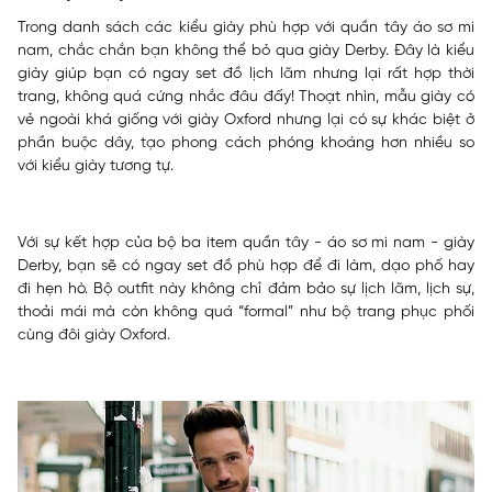
Trong danh sách các kiểu giày phù hợp với quần tây áo sơ mi
nam, chắc chắn bạn không thể bỏ qua giày Derby. Đây là kiểu
giày giúp bạn có ngay set đồ lịch lãm nhưng lại rất hợp thời
trang, không quá cứng nhắc đâu đấy! Thoạt nhìn, mẫu giày có
vẻ ngoài khá giống với giày Oxford nhưng lại có sự khác biệt ở
phần buộc dây, tạo phong cách phóng khoáng hơn nhiều so
với kiểu giày tương tự.
Với sự kết hợp của bộ ba item quần tây - áo sơ mi nam - giày
Derby, bạn sẽ có ngay set đồ phù hợp để đi làm, dạo phố hay
đi hẹn hò. Bộ outfit này không chỉ đảm bảo sự lịch lãm, lịch sự,
thoải mái mà còn không quá “formal” như bộ trang phục phối
cùng đôi giày Oxford.