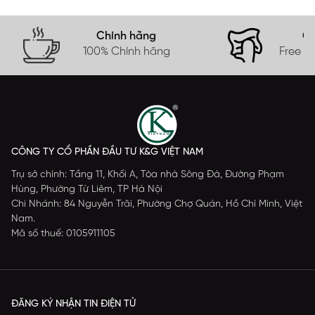
Chính hãng
Gi
100% Chính hãng
Free s
CÔNG TY CỔ PHẦN ĐẦU TƯ K&G VIỆT NAM
Trụ sở chính: Tầng 11, Khối A, Tòa nhà Sông Đà, Đường Phạm
Hùng, Phường Từ Liêm, TP Hà Nội
Chi Nhánh: 84 Nguyễn Trãi, Phường Chợ Quán, Hồ Chí Minh, Việt
Nam.
Mã số thuế: 0105911105
ĐĂNG KÝ NHẬN TIN ĐIỆN TỬ