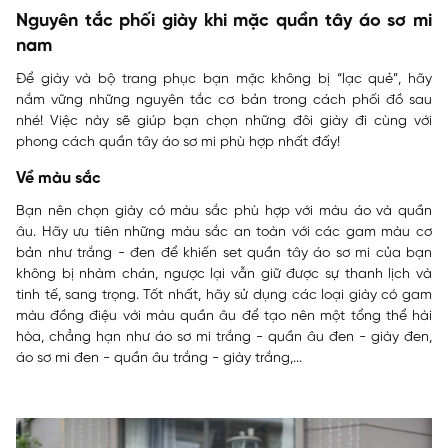
Nguyên tắc phối giày khi mặc quần tây áo sơ mi
nam
Để giày và bộ trang phục bạn mặc không bị “lạc quẻ”, hãy
nắm vững những nguyên tắc cơ bản trong cách phối đồ sau
nhé! Việc này sẽ giúp bạn chọn những đôi giày đi cùng với
phong cách quần tây áo sơ mi phù hợp nhất đấy!
Về màu sắc
Bạn nên chọn giày có màu sắc phù hợp với màu áo và quần
âu. Hãy ưu tiên những màu sắc an toàn với các gam màu cơ
bản như trắng - đen để khiến set quần tây áo sơ mi của bạn
không bị nhàm chán, ngược lại vẫn giữ được sự thanh lịch và
tinh tế, sang trọng. Tốt nhất, hãy sử dụng các loại giày có gam
màu đồng điệu với màu quần âu để tạo nên một tổng thể hài
hòa, chẳng hạn như áo sơ mi trắng - quần âu đen - giày đen,
áo sơ mi đen - quần âu trắng - giày trắng,...