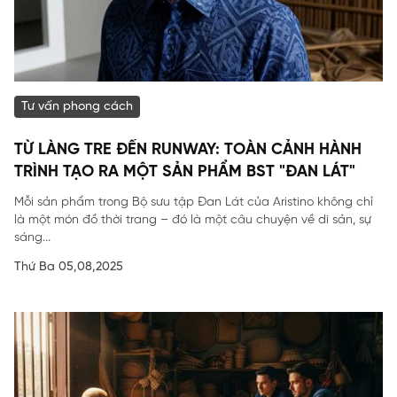
Tư vấn phong cách
TỪ LÀNG TRE ĐẾN RUNWAY: TOÀN CẢNH HÀNH
TRÌNH TẠO RA MỘT SẢN PHẨM BST "ĐAN LÁT"
Mỗi sản phẩm trong Bộ sưu tập Đan Lát của Aristino không chỉ
là một món đồ thời trang – đó là một câu chuyện về di sản, sự
sáng...
Thứ Ba 05,08,2025