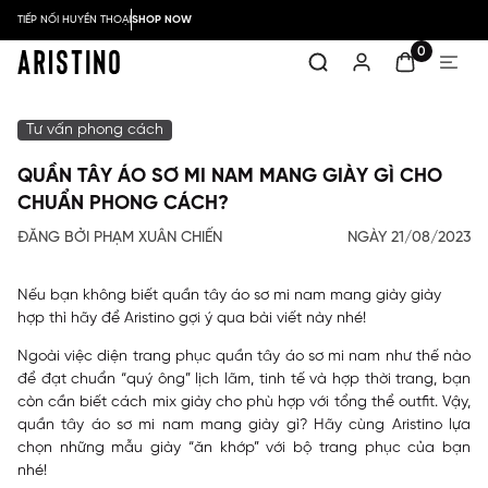
TIẾP NỐI HUYỀN THOẠI
SHOP NOW
0
Tư vấn phong cách
QUẦN TÂY ÁO SƠ MI NAM MANG GIÀY GÌ CHO
CHUẨN PHONG CÁCH?
ĐĂNG BỞI PHẠM XUÂN CHIẾN
NGÀY 21/08/2023
Nếu bạn không biết quần tây áo sơ mi nam mang giày giày
hợp thì hãy để Aristino gợi ý qua bài viết này nhé!
Ngoài việc diện trang phục quần tây áo sơ mi nam như thế nào
để đạt chuẩn “quý ông” lịch lãm, tinh tế và hợp thời trang, bạn
còn cần biết cách mix giày cho phù hợp với tổng thể outfit. Vậy,
quần tây áo sơ mi nam mang giày gì
? Hãy cùng Aristino lựa
chọn những mẫu giày “ăn khớp” với bộ trang phục của bạn
nhé!