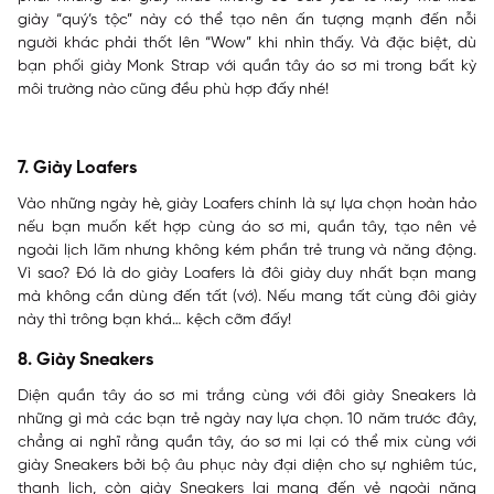
giày “quý’s tộc” này có thể tạo nên ấn tượng mạnh đến nỗi
người khác phải thốt lên “Wow” khi nhìn thấy. Và đặc biệt, dù
bạn phối giày Monk Strap với quần tây áo sơ mi trong bất kỳ
môi trường nào cũng đều phù hợp đấy nhé!
7. Giày Loafers
Vào những ngày hè, giày Loafers chính là sự lựa chọn hoàn hảo
nếu bạn muốn kết hợp cùng áo sơ mi, quần tây, tạo nên vẻ
ngoài lịch lãm nhưng không kém phần trẻ trung và năng động.
Vì sao? Đó là do giày Loafers là đôi giày duy nhất bạn mang
mà không cần dùng đến tất (vớ). Nếu mang tất cùng đôi giày
này thì trông bạn khá… kệch cỡm đấy!
8. Giày Sneakers
Diện quần tây áo sơ mi trắng cùng với đôi giày Sneakers là
những gì mà các bạn trẻ ngày nay lựa chọn. 10 năm trước đây,
chẳng ai nghĩ rằng quần tây, áo sơ mi lại có thể mix cùng với
giày Sneakers bởi bộ âu phục này đại diện cho sự nghiêm túc,
thanh lịch, còn giày Sneakers lại mang đến vẻ ngoài năng