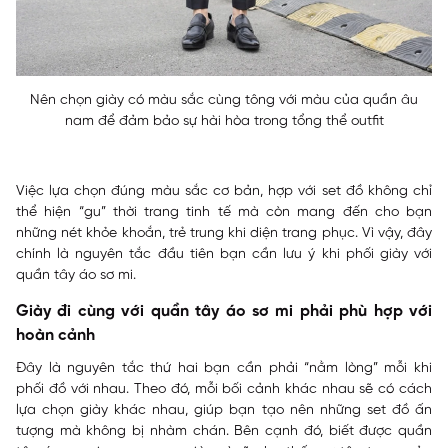
Nên chọn giày có màu sắc cùng tông với màu của quần âu
nam để đảm bảo sự hài hòa trong tổng thể outfit
Việc lựa chọn đúng màu sắc cơ bản, hợp với set đồ không chỉ
thể hiện “gu” thời trang tinh tế mà còn mang đến cho bạn
những nét khỏe khoắn, trẻ trung khi diện trang phục. Vì vậy, đây
chính là nguyên tắc đầu tiên bạn cần lưu ý khi phối giày với
quần tây áo sơ mi.
Giày đi cùng với quần tây áo sơ mi phải phù hợp với
hoàn cảnh
Đây là nguyên tắc thứ hai bạn cần phải “nằm lòng” mỗi khi
phối đồ với nhau. Theo đó, mỗi bối cảnh khác nhau sẽ có cách
lựa chọn giày khác nhau, giúp bạn tạo nên những set đồ ấn
tượng mà không bị nhàm chán. Bên cạnh đó, biết được quần