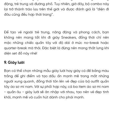
động, trẻ trung và đường phố. Tuy nhiên, giờ đây, bộ combo này
lại trở thành trào lưu trên thế giới và được đánh giá là “diện đi
đâu cũng đều hợp thời trang”.
Để tạo vẻ ngoài trẻ trung, năng động và phong cách, bạn
không nên mang tất khi đi giày Sneakers, đồng thời chỉ nên
mặc những chiếc quần tây với độ dài ở mức no-break hoặc
quarter-break mà thôi. Đặc biệt là đừng nên mang thắt lưng khi
diện set đồ này nhé!
9. Giày lười
Bạn có thể chọn những mẫu giày lười hay giày có đế bằng màu
trắng để ghi điểm và tạo dấu ấn mạnh mẽ trong mắt những
người xung quanh, đồng thời tôn lên vẻ đẹp của bộ outfit quần
tây áo sơ mi nam. Với sự phối hợp này, cả ba item áo sơ mi nam
- quần âu - giày lười sẽ ăn nhập với nhau, tạo nên vẻ đẹp tinh
khôi, mạnh mẽ và cuốn hút dành cho phái mạnh.