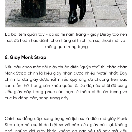
Bộ ba item quần tây - áo sơ mi nam trắng - giày Derby tạo nên
set đồ hoàn hảo dành cho những ai thích lịch sự, thoải mái và
không quá trang trọng
6. Giày Monk Strap
Nếu bầu chọn một đôi giày thuộc diện “quý’s tộc” thì chắc chắn
Monk Strap chính là kiểu giày nhận được nhiều “vote” nhất. Đây
chính là đôi giày được rất nhiều quý ông ưa chuộng trên các
sàn diễn thời trang, sân khấu quốc tế. Do đó, nếu phối đồ cùng
kiểu giày này, trang phục của bạn sẽ thêm phần ấn tượng và
cực kỳ đẳng cấp, sang trọng đấy!
Chính sự đẳng cấp, sang trọng và lịch sự là điều mà giày Monk
Strap tạo nên sự khác biệt so với các kiểu giày còn lại. Không
phải những đôi giày khác không có các yếu tố này mà kiểu