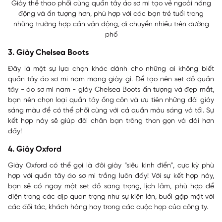
Giày thể thao phối cùng quần tây áo sơ mi tạo vẻ ngoài năng
động và ấn tượng hơn, phù hợp với các bạn trẻ tuổi trong
những trường hợp cần vận động, di chuyển nhiều trên đường
phố
3. Giày Chelsea Boots
Đây là một sự lựa chọn khác dành cho những ai không biết
quần tây áo sơ mi nam mang giày gì. Để tạo nên set đồ quần
tây - áo sơ mi nam - giày Chelsea Boots ấn tượng và đẹp mắt,
bạn nên chọn loại quần tây ống côn và ưu tiên những đôi giày
sáng màu để có thể phối cùng với cả quần màu sáng và tối. Sự
kết hợp này sẽ giúp đôi chân bạn trông thon gọn và dài hơn
đấy!
4. Giày Oxford
Giày Oxford có thể gọi là đôi giày “siêu kinh điển”, cực kỳ phù
hợp với quần tây áo sơ mi trắng luôn đấy! Với sự kết hợp này,
bạn sẽ có ngay một set đồ sang trọng, lịch lãm, phù hợp để
diện trong các dịp quan trọng như sự kiện lớn, buổi gặp mặt với
các đối tác, khách hàng hay trong các cuộc họp của công ty.