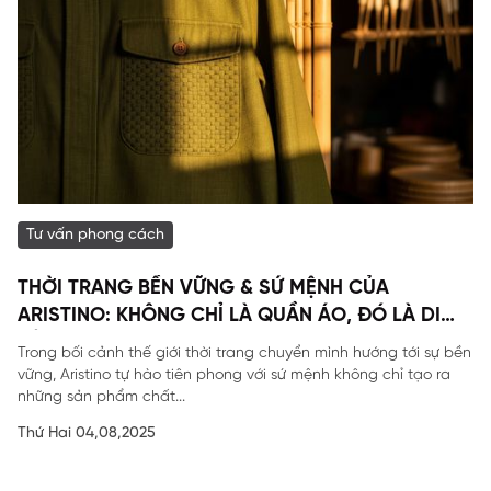
Tư vấn phong cách
THỜI TRANG BỀN VỮNG & SỨ MỆNH CỦA
ARISTINO: KHÔNG CHỈ LÀ QUẦN ÁO, ĐÓ LÀ DI
SẢN
Trong bối cảnh thế giới thời trang chuyển mình hướng tới sự bền
vững, Aristino tự hào tiên phong với sứ mệnh không chỉ tạo ra
những sản phẩm chất...
Thứ Hai 04,08,2025