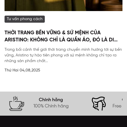
Tư vấn phong cách
THỜI TRANG BỀN VỮNG & SỨ MỆNH CỦA
ARISTINO: KHÔNG CHỈ LÀ QUẦN ÁO, ĐÓ LÀ DI
SẢN
Trong bối cảnh thế giới thời trang chuyển mình hướng tới sự bền
vững, Aristino tự hào tiên phong với sứ mệnh không chỉ tạo ra
những sản phẩm chất...
Thứ Hai 04,08,2025
Chính hãng
Gi
100% Chính hãng
Free s