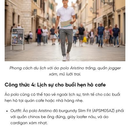
Phong cách du lịch với áo polo Aristino trắng, quần jogger
xám, mũ lưỡi trai.
Công thức 4: Lịch sự cho buổi hẹn hò cafe
Áo polo cũng có thể tạo vẻ ngoài lịch sự, tinh tế cho các buổi
hẹn hò tại quán cafe hoặc nhà hàng nhẹ.
Outfit: Áo polo Aristino đỏ burgundy Slim Fit (APSM05AZ) phối
với quần chinos be ống đứng, giày loafer nâu, và áo
cardigan xám nhạt.