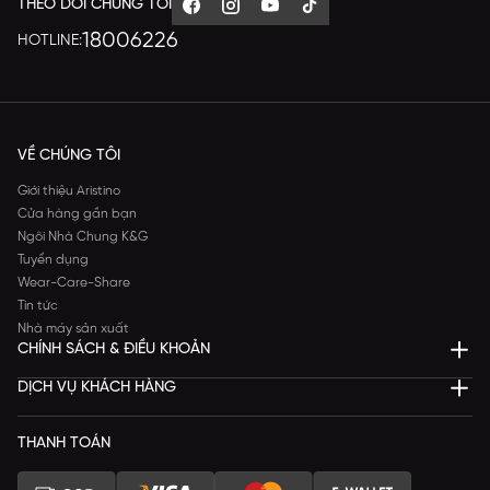
THEO DÕI CHÚNG TÔI
18006226
HOTLINE:
VỀ CHÚNG TÔI
Giới thiệu Aristino
Cửa hàng gần bạn
Ngôi Nhà Chung K&G
Tuyển dụng
Wear-Care-Share
Tin tức
Nhà máy sản xuất
CHÍNH SÁCH & ĐIỀU KHOẢN
DỊCH VỤ KHÁCH HÀNG
THANH TOÁN