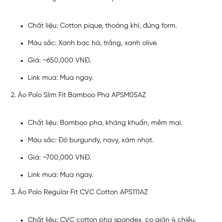
Chất liệu: Cotton pique, thoáng khí, đứng form.
Màu sắc: Xanh bạc hà, trắng, xanh olive.
Giá: ~650,000 VNĐ.
Link mua:
Mua ngay
.
Áo Polo Slim Fit Bamboo Pha APSM05AZ
Chất liệu: Bamboo pha, kháng khuẩn, mềm mại.
Màu sắc: Đỏ burgundy, navy, xám nhạt.
Giá: ~700,000 VNĐ.
Link mua:
Mua ngay
.
Áo Polo Regular Fit CVC Cotton APS111AZ
Chất liệu: CVC cotton pha spandex, co giãn 4 chiều.