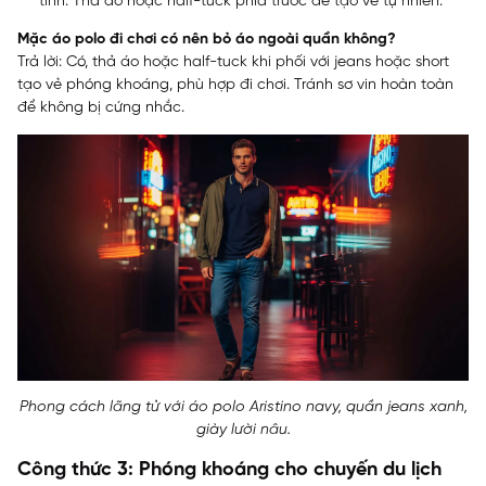
tính. Thả áo hoặc half-tuck phía trước để tạo vẻ tự nhiên.
Mặc áo polo đi chơi có nên bỏ áo ngoài quần không?
Trả lời: Có, thả áo hoặc half-tuck khi phối với jeans hoặc short
tạo vẻ phóng khoáng, phù hợp đi chơi. Tránh sơ vin hoàn toàn
để không bị cứng nhắc.
Phong cách lãng tử với áo polo Aristino navy, quần jeans xanh,
giày lười nâu.
Công thức 3: Phóng khoáng cho chuyến du lịch