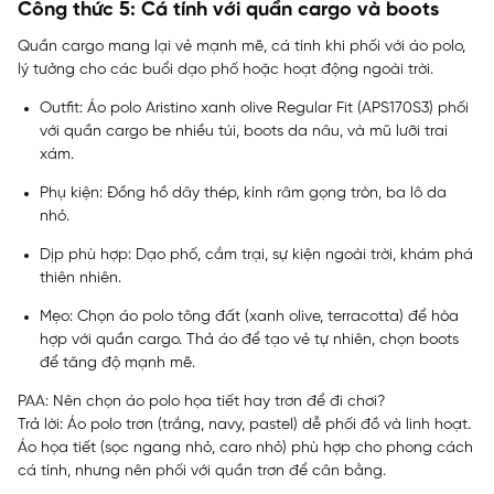
Công thức 5: Cá tính với quần cargo và boots
Quần cargo mang lại vẻ mạnh mẽ, cá tính khi phối với áo polo,
lý tưởng cho các buổi dạo phố hoặc hoạt động ngoài trời.
Outfit: Áo polo Aristino xanh olive Regular Fit (APS170S3) phối
với quần cargo be nhiều túi, boots da nâu, và mũ lưỡi trai
xám.
Phụ kiện: Đồng hồ dây thép, kính râm gọng tròn, ba lô da
nhỏ.
Dịp phù hợp: Dạo phố, cắm trại, sự kiện ngoài trời, khám phá
thiên nhiên.
Mẹo: Chọn áo polo tông đất (xanh olive, terracotta) để hòa
hợp với quần cargo. Thả áo để tạo vẻ tự nhiên, chọn boots
để tăng độ mạnh mẽ.
PAA: Nên chọn áo polo họa tiết hay trơn để đi chơi?
Trả lời: Áo polo trơn (trắng, navy, pastel) dễ phối đồ và linh hoạt.
Áo họa tiết (sọc ngang nhỏ, caro nhỏ) phù hợp cho phong cách
cá tính, nhưng nên phối với quần trơn để cân bằng.