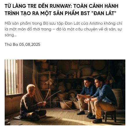
TỪ LÀNG TRE ĐẾN RUNWAY: TOÀN CẢNH HÀNH
TRÌNH TẠO RA MỘT SẢN PHẨM BST "ĐAN LÁT"
Mỗi sản phẩm trong Bộ sưu tập Đan Lát của Aristino không chỉ
là một món đồ thời trang – đó là một câu chuyện về di sản, sự
sáng...
Thứ Ba 05,08,2025