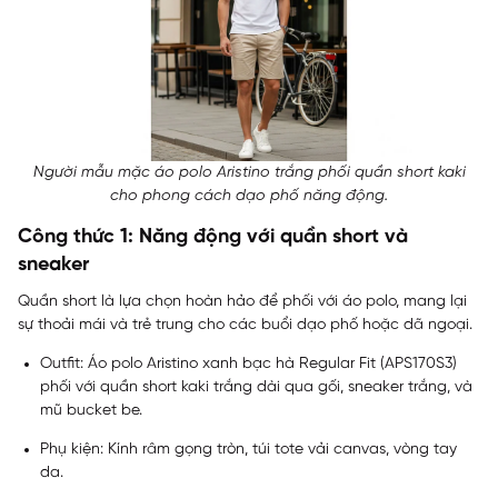
Người mẫu mặc áo polo Aristino trắng phối quần short kaki
cho phong cách dạo phố năng động.
Công thức 1: Năng động với quần short và
sneaker
Quần short là lựa chọn hoàn hảo để phối với áo polo, mang lại
sự thoải mái và trẻ trung cho các buổi dạo phố hoặc dã ngoại.
Outfit: Áo polo Aristino xanh bạc hà Regular Fit (APS170S3)
phối với quần short kaki trắng dài qua gối, sneaker trắng, và
mũ bucket be.
Phụ kiện: Kính râm gọng tròn, túi tote vải canvas, vòng tay
da.