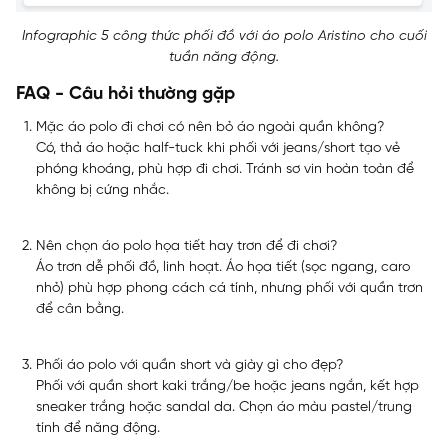
Infographic 5 công thức phối đồ với áo polo Aristino cho cuối
tuần năng động.
FAQ - Câu hỏi thường gặp
Mặc áo polo đi chơi có nên bỏ áo ngoài quần không?
Có, thả áo hoặc half-tuck khi phối với jeans/short tạo vẻ
phóng khoáng, phù hợp đi chơi. Tránh sơ vin hoàn toàn để
không bị cứng nhắc.
Nên chọn áo polo họa tiết hay trơn để đi chơi?
Áo trơn dễ phối đồ, linh hoạt. Áo họa tiết (sọc ngang, caro
nhỏ) phù hợp phong cách cá tính, nhưng phối với quần trơn
để cân bằng.
Phối áo polo với quần short và giày gì cho đẹp?
Phối với quần short kaki trắng/be hoặc jeans ngắn, kết hợp
sneaker trắng hoặc sandal da. Chọn áo màu pastel/trung
tính để năng động.