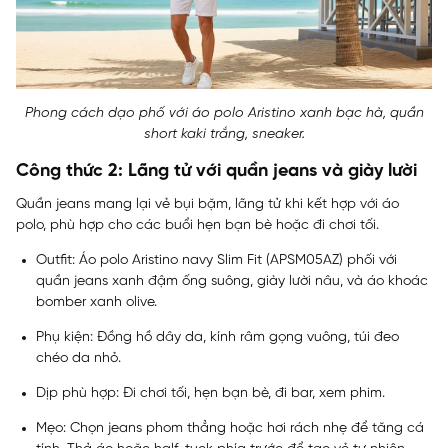
Phong cách dạo phố với áo polo Aristino xanh bạc hà, quần
short kaki trắng, sneaker.
Công thức 2: Lãng tử với quần jeans và giày lười
Quần jeans mang lại vẻ bụi bặm, lãng tử khi kết hợp với áo
polo, phù hợp cho các buổi hẹn bạn bè hoặc đi chơi tối.
Outfit: Áo polo Aristino navy Slim Fit (APSM05AZ) phối với
quần jeans xanh đậm ống suông, giày lười nâu, và áo khoác
bomber xanh olive.
Phụ kiện: Đồng hồ dây da, kính râm gọng vuông, túi đeo
chéo da nhỏ.
Dịp phù hợp: Đi chơi tối, hẹn bạn bè, đi bar, xem phim.
Mẹo: Chọn jeans phom thẳng hoặc hơi rách nhẹ để tăng cá