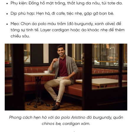
Phụ kiện: Đồng hồ mặt trắng, thắt lưng da nâu, túi tote da.
Dịp phù hợp: Hẹn hò, đi cafe, tiệc nhẹ, gặp gỡ bạn bè.
Mẹo: Chọn áo polo màu trầm (đỏ burgundy, xanh olive) để
tăng sự tinh tế. Layer cardigan hoặc áo khoác nhẹ để thêm
chiều sâu.
Phong cách hẹn hò với áo polo Aristino đỏ burgundy, quần
chinos be, cardigan xám.