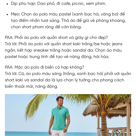
Dịp phù hợp: Dạo phố, đi cafe, picnic, xem phim.
Mẹo: Chọn áo polo màu pastel (xanh bạc hà, vàng bơ) để
tạo điểm nhấn tươi sáng. Thả áo để giữ vẻ phóng khoáng,
chọn short phom rộng để cân bằng.
PAA: Phối áo polo với quần short và giày gì cho đẹp?
Trả lời: Phối áo polo với quần short kaki trắng/be hoặc jeans
ngắn, kết hợp sneaker trắng hoặc sandal da. Chọn áo màu
pastel hoặc trung tính để tạo vẻ năng động, hài hòa.
PAA: Mặc áo polo đi biển có hợp không?
Trả lời: Có, áo polo màu sáng (trắng, xanh bạc hà) phối với quần
short kaki và sandal da là lựa chọn lý tưởng cho phong cách
biển thoải mái, năng động.