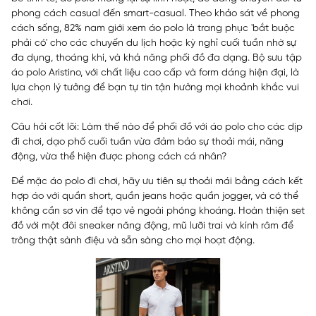
phong cách casual đến smart-casual. Theo khảo sát về phong
cách sống, 82% nam giới xem áo polo là trang phục 'bắt buộc
phải có' cho các chuyến du lịch hoặc kỳ nghỉ cuối tuần nhờ sự
đa dụng, thoáng khí, và khả năng phối đồ đa dạng. Bộ sưu tập
áo polo Aristino, với chất liệu cao cấp và form dáng hiện đại, là
lựa chọn lý tưởng để bạn tự tin tận hưởng mọi khoảnh khắc vui
chơi.
Câu hỏi cốt lõi: Làm thế nào để phối đồ với áo polo cho các dịp
đi chơi, dạo phố cuối tuần vừa đảm bảo sự thoải mái, năng
động, vừa thể hiện được phong cách cá nhân?
Để mặc áo polo đi chơi, hãy ưu tiên sự thoải mái bằng cách kết
hợp áo với quần short, quần jeans hoặc quần jogger, và có thể
không cần sơ vin để tạo vẻ ngoài phóng khoáng. Hoàn thiện set
đồ với một đôi sneaker năng động, mũ lưỡi trai và kính râm để
trông thật sành điệu và sẵn sàng cho mọi hoạt động.