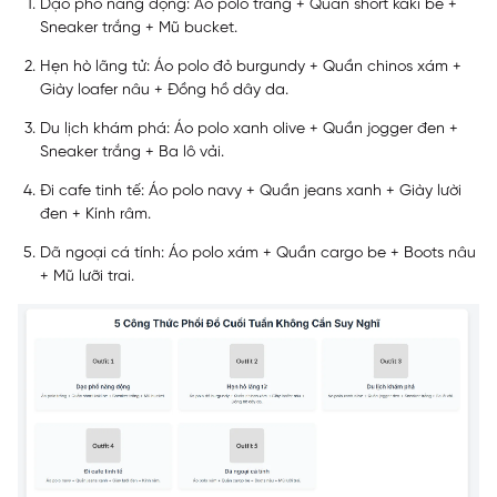
Dạo phố năng động: Áo polo trắng + Quần short kaki be +
Sneaker trắng + Mũ bucket.
Hẹn hò lãng tử: Áo polo đỏ burgundy + Quần chinos xám +
Giày loafer nâu + Đồng hồ dây da.
Du lịch khám phá: Áo polo xanh olive + Quần jogger đen +
Sneaker trắng + Ba lô vải.
Đi cafe tinh tế: Áo polo navy + Quần jeans xanh + Giày lười
đen + Kính râm.
Dã ngoại cá tính: Áo polo xám + Quần cargo be + Boots nâu
+ Mũ lưỡi trai.