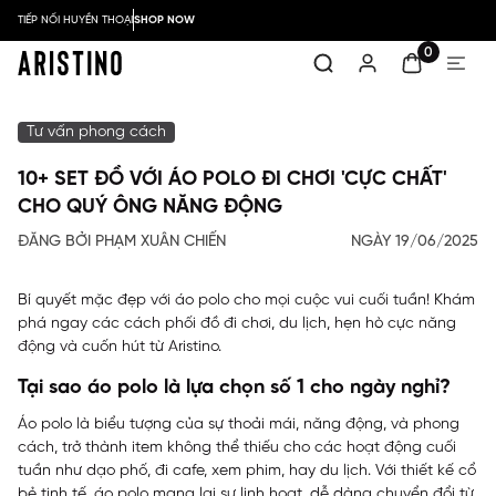
TIẾP NỐI HUYỀN THOẠI
SHOP NOW
0
Tư vấn phong cách
10+ SET ĐỒ VỚI ÁO POLO ĐI CHƠI 'CỰC CHẤT'
CHO QUÝ ÔNG NĂNG ĐỘNG
ĐĂNG BỞI PHẠM XUÂN CHIẾN
NGÀY 19/06/2025
Bí quyết mặc đẹp với áo polo cho mọi cuộc vui cuối tuần! Khám
phá ngay các cách phối đồ đi chơi, du lịch, hẹn hò cực năng
động và cuốn hút từ Aristino.
Tại sao áo polo là lựa chọn số 1 cho ngày nghỉ?
Áo polo là biểu tượng của sự thoải mái, năng động, và phong
cách, trở thành item không thể thiếu cho các hoạt động cuối
tuần như dạo phố, đi cafe, xem phim, hay du lịch. Với thiết kế cổ
bẻ tinh tế, áo polo mang lại sự linh hoạt, dễ dàng chuyển đổi từ