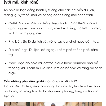
(với mũ, kính râm)
Áo polo là bạn đồng hành lý tưởng cho các chuyến du lịch,
mang lại sự thoải mái và phong cách trong mọi hành trình.
Outfit: Áo polo Aristino trắng Regular Fit (APS111AZ) phối với
quần jogger xám phom thon, sneaker trắng, mũ lưỡi trai đen,
và kính râm gọng đen.
Phụ kiện: Ba lô du lịch vải, vòng tay da, chai nước cầm tay.
Dịp phù hợp: Du lịch, dã ngoại, khám phá thành phố, cắm
trại.
Mẹo: Chọn áo polo vải cotton pique hoặc bamboo pha để
thoáng khí. Thêm mũ và kính râm để bảo vệ và tăng độ sành
điệu.
Cần những phụ kiện gì khi mặc áo polo đi chơi?
Trả lời: Mũ lưỡi trai, kính râm, đồng hồ dây da, túi đeo chéo hoặc
ba lô vải, và vòng tay da là phụ kiện lý tưởng, tăng cá tính và
tiện lợi.