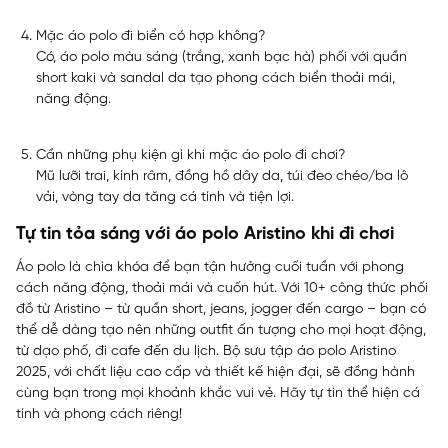
Mặc áo polo đi biển có hợp không?
Có, áo polo màu sáng (trắng, xanh bạc hà) phối với quần
short kaki và sandal da tạo phong cách biển thoải mái,
năng động.
Cần những phụ kiện gì khi mặc áo polo đi chơi?
Mũ lưỡi trai, kính râm, đồng hồ dây da, túi đeo chéo/ba lô
vải, vòng tay da tăng cá tính và tiện lợi.
Tự tin tỏa sáng với áo polo Aristino khi đi chơi
Áo polo là chìa khóa để bạn tận hưởng cuối tuần với phong
cách năng động, thoải mái và cuốn hút. Với 10+ công thức phối
đồ từ Aristino – từ quần short, jeans, jogger đến cargo – bạn có
thể dễ dàng tạo nên những outfit ấn tượng cho mọi hoạt động,
từ dạo phố, đi cafe đến du lịch. Bộ sưu tập áo polo Aristino
2025, với chất liệu cao cấp và thiết kế hiện đại, sẽ đồng hành
cùng bạn trong mọi khoảnh khắc vui vẻ. Hãy tự tin thể hiện cá
tính và phong cách riêng!