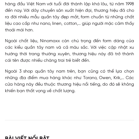
hàng đầu Việt Nam với tuổi đời thành lập khá lâu, từ năm 1998
đến nay. Với dây chuyền sản xuất hiện đại, thương hiệu đã cho
ra đời nhiều mẫu quần tây đẹp mắt, form chuẩn từ những chất
liệu cao cấp như nano, linen, cotton,... giúp người mặc cảm thấy
thoải mái hơn.
Ngoài chất liệu, Ninomaxx còn chú trọng đến form dáng của
các kiểu quần tây nam và cả màu sắc. Với việc cập nhật xu
hướng thời trang thường xuyên, thương hiệu này đã trở thành
cái tên được nhiều chàng trai trẻ biết đến.
Ngoài 3 shop quần tây nam trên, bạn cũng có thể lựa chọn
những địa điểm mua hàng khác như Torano, Owen, Krik,... Các
cửa hàng này đều thuộc thương hiệu nổi tiếng, do đó sẽ không
khiến bạn thất vọng về chất lượng.