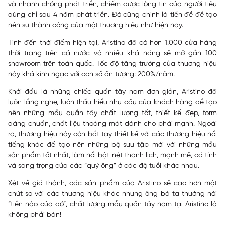
và nhanh chóng phát triển, chiếm được lòng tin của người tiêu
dùng chỉ sau 4 năm phát triển. Đó cũng chính là tiền đề để tạo
nên sự thành công của một thương hiệu như hiện nay.
Tính đến thời điểm hiện tại, Aristino đã có hơn 1.000 cửa hàng
thời trang trên cả nước và nhiều khả năng sẽ mở gần 100
showroom trên toàn quốc. Tốc độ tăng trưởng của thương hiệu
này khá kinh ngạc với con số ấn tượng: 200%/năm.
Khởi đầu là những chiếc quần tây nam đơn giản, Aristino đã
luôn lắng nghe, luôn thấu hiểu nhu cầu của khách hàng để tạo
nên những mẫu quần tây chất lượng tốt, thiết kế đẹp, form
dáng chuẩn, chất liệu thoáng mát dành cho phái mạnh. Ngoài
ra, thương hiệu này còn bắt tay thiết kế với các thương hiệu nổi
tiếng khác để tạo nên những bộ sưu tập mới với những mẫu
sản phẩm tốt nhất, làm nổi bật nét thanh lịch, mạnh mẽ, cá tính
và sang trọng của các “quý ông” ở các độ tuổi khác nhau.
Xét về giá thành, các sản phẩm của Aristino sẽ cao hơn một
chút so với các thương hiệu khác nhưng ông bà ta thường nói
“tiền nào của đó”, chất lượng mẫu quần tây nam tại Aristino là
không phải bàn!