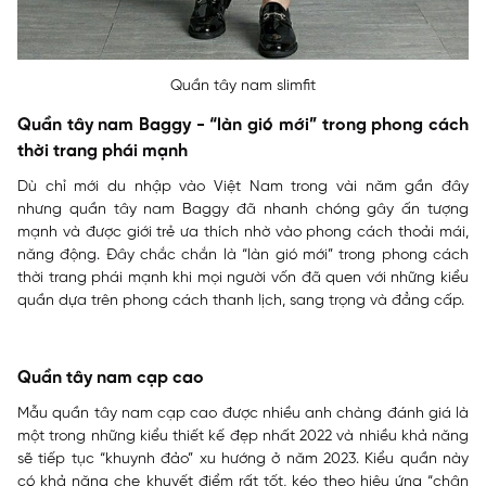
Quần tây nam slimfit
Quần tây nam Baggy - “làn gió mới” trong phong cách
thời trang phái mạnh
Dù chỉ mới du nhập vào Việt Nam trong vài năm gần đây
nhưng quần tây nam Baggy đã nhanh chóng gây ấn tượng
mạnh và được giới trẻ ưa thích nhờ vào phong cách thoải mái,
năng động. Đây chắc chắn là “làn gió mới” trong phong cách
thời trang phái mạnh khi mọi người vốn đã quen với những kiểu
quần dựa trên phong cách thanh lịch, sang trọng và đẳng cấp.
Quần tây nam cạp cao
Mẫu quần tây nam cạp cao được nhiều anh chàng đánh giá là
một trong những kiểu thiết kế đẹp nhất 2022 và nhiều khả năng
sẽ tiếp tục “khuynh đảo” xu hướng ở năm 2023. Kiểu quần này
có khả năng che khuyết điểm rất tốt, kéo theo hiệu ứng “chân