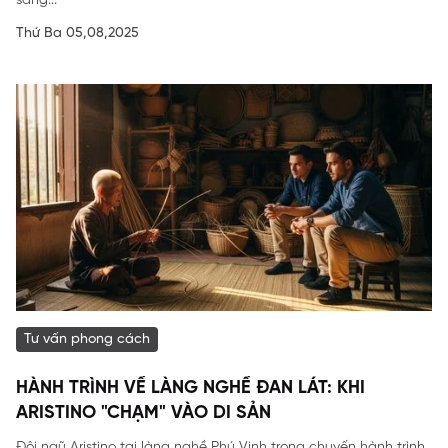
sáng...
Thứ Ba 05,08,2025
Tư vấn phong cách
HÀNH TRÌNH VỀ LÀNG NGHỀ ĐAN LÁT: KHI
ARISTINO "CHẠM" VÀO DI SẢN
Đội ngũ Aristino tại làng nghề Phú Vinh trong chuyến hành trình