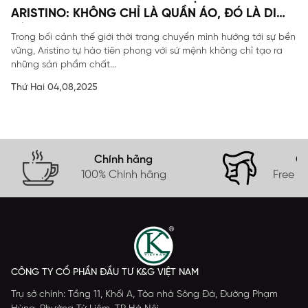
ARISTINO: KHÔNG CHỈ LÀ QUẦN ÁO, ĐÓ LÀ DI
SẢN
Trong bối cảnh thế giới thời trang chuyển mình hướng tới sự bền
vững, Aristino tự hào tiên phong với sứ mệnh không chỉ tạo ra
những sản phẩm chất...
Thứ Hai 04,08,2025
Chính hãng
Gi
100% Chính hãng
Free s
CÔNG TY CỔ PHẦN ĐẦU TƯ K&G VIỆT NAM
Trụ sở chính: Tầng 11, Khối A, Tòa nhà Sông Đà, Đường Phạm