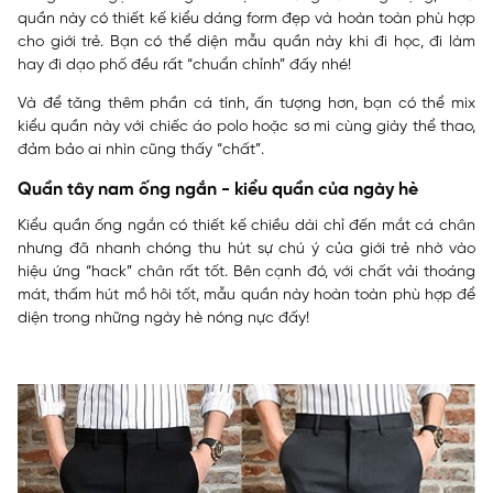
quần này có thiết kế kiểu dáng form đẹp và hoàn toàn phù hợp
cho giới trẻ. Bạn có thể diện mẫu quần này khi đi học, đi làm
hay đi dạo phố đều rất “chuẩn chỉnh” đấy nhé!
Và để tăng thêm phần cá tính, ấn tượng hơn, bạn có thể mix
kiểu quần này với chiếc áo polo hoặc sơ mi cùng giày thể thao,
đảm bảo ai nhìn cũng thấy “chất”.
Quần tây nam ống ngắn - kiểu quần của ngày hè
Kiểu quần ống ngắn có thiết kế chiều dài chỉ đến mắt cá chân
nhưng đã nhanh chóng thu hút sự chú ý của giới trẻ nhờ vào
hiệu ứng “hack” chân rất tốt. Bên cạnh đó, với chất vải thoáng
mát, thấm hút mồ hôi tốt, mẫu quần này hoàn toàn phù hợp để
diện trong những ngày hè nóng nực đấy!