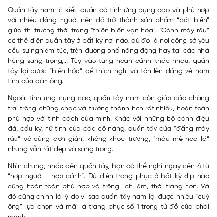
Quần tây nam là kiểu quần có tính ứng dụng cao và phù hợp
với nhiều dáng người nên đã trở thành sản phẩm “bất biến”
giữa thị trường thời trang “thiên biến vạn hóa”. “Cánh mày râu”
có thể diện quần tây ở bất kỳ nơi nào, dù đó là nơi công sở yêu
cầu sự nghiêm túc, trên đường phố năng động hay tại các nhà
hàng sang trọng,... Tùy vào từng hoàn cảnh khác nhau, quần
tây lại được “biến hóa” để thích nghi và tôn lên dáng vẻ nam
tính của đàn ông.
Ngoài tính ứng dụng cao, quần tây nam còn giúp các chàng
trai trông chững chạc và trưởng thành hơn rất nhiều, hoàn toàn
phù hợp với tính cách của mình. Khác với những bộ cánh điệu
đà, cầu kỳ, nữ tính của các cô nàng, quần tây của “đấng mày
râu” vô cùng đơn giản, không khoa trương, “màu mè hoa lá”
nhưng vẫn rất đẹp và sang trọng.
Nhìn chung, nhắc đến quần tây, bạn có thể nghĩ ngay đến 4 từ
“hợp người - hợp cảnh”. Dù diện trang phục ở bất kỳ dịp nào
cũng hoàn toàn phù hợp và trông lịch lãm, thời trang hơn. Và
đó cũng chính là lý do vì sao quần tây nam lại được nhiều “quý
ông” lựa chọn và mãi là trang phục số 1 trong tủ đồ của phái