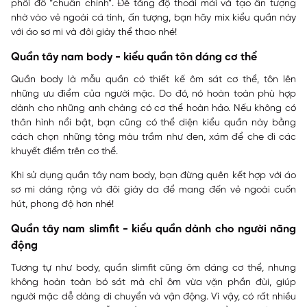
phối đồ “chuẩn chỉnh”. Để tăng độ thoải mái và tạo ấn tượng
nhờ vào vẻ ngoài cá tính, ấn tượng, bạn hãy mix kiểu quần này
với áo sơ mi và đôi giày thể thao nhé!
Quần tây nam body - kiểu quần tôn dáng cơ thể
Quần body là mẫu quần có thiết kế ôm sát cơ thể, tôn lên
những ưu điểm của người mặc. Do đó, nó hoàn toàn phù hợp
dành cho những anh chàng có cơ thể hoàn hảo. Nếu không có
thân hình nổi bật, bạn cũng có thể diện kiểu quần này bằng
cách chọn những tông màu trầm như đen, xám để che đi các
khuyết điểm trên cơ thể.
Khi sử dụng quần tây nam body, bạn đừng quên kết hợp với áo
sơ mi dáng rộng và đôi giày da để mang đến vẻ ngoài cuốn
hút, phong độ hơn nhé!
Quần tây nam slimfit - kiểu quần dành cho người năng
động
Tương tự như body, quần slimfit cũng ôm dáng cơ thể, nhưng
không hoàn toàn bó sát mà chỉ ôm vừa vặn phần đùi, giúp
người mặc dễ dàng di chuyển và vận động. Vì vậy, có rất nhiều