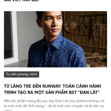
BÀI VIẾT NỔI BẬT
Tư vấn phong cách
TỪ LÀNG TRE ĐẾN RUNWAY: TOÀN CẢNH HÀNH
TRÌNH TẠO RA MỘT SẢN PHẨM BST "ĐAN LÁT"
Mỗi sản phẩm trong Bộ sưu tập Đan Lát của Aristino không chỉ
là một món đồ thời trang – đó là một câu chuyện về di sản, sự