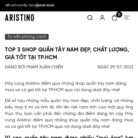
TIẾP NỐI HUYỀN THOẠI
SHOP NOW
0
Tư vấn phong cách
TOP 3 SHOP QUẦN TÂY NAM ĐẸP, CHẤT LƯỢNG,
GIÁ TỐT TẠI TP.HCM
ĐĂNG BỞI PHẠM XUÂN CHIẾN
NGÀY 29/07/2023
Hãy cùng Aristino điểm qua những shop quần tây nam đáng
mua và có giá tốt tại TP.HCM qua nội dung dưới đây nhé!
Để sở hữu những mẫu quần tây nam đẹp, chất lượng với những
kiểu may tỉ mỉ và tinh tế, tôn lên nét nam tính của một quý ông
thực thụ, bạn cần phải đến những địa điểm đáng tin cậy. Hãy
cùng Aristino điểm qua những shop quần tây nam đáng mua
và có giá tốt tại TP.HCM qua nội dung dưới đây nhé!