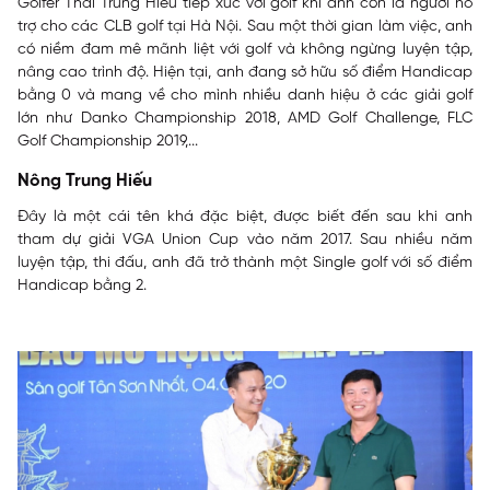
Golfer Thái Trung Hiếu tiếp xúc với golf khi anh còn là người hỗ
trợ cho các CLB golf tại Hà Nội. Sau một thời gian làm việc, anh
có niềm đam mê mãnh liệt với golf và không ngừng luyện tập,
nâng cao trình độ. Hiện tại, anh đang sở hữu số điểm Handicap
bằng 0 và mang về cho mình nhiều danh hiệu ở các giải golf
lớn như Danko Championship 2018, AMD Golf Challenge, FLC
Golf Championship 2019,...
Nông Trung Hiếu
Đây là một cái tên khá đặc biệt, được biết đến sau khi anh
tham dự giải VGA Union Cup vào năm 2017. Sau nhiều năm
luyện tập, thi đấu, anh đã trở thành một Single golf với số điểm
Handicap bằng 2.