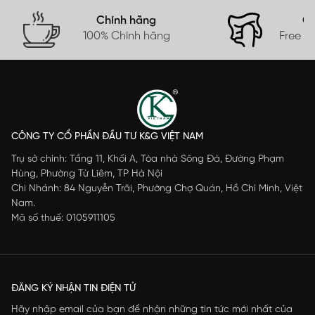
Chính hãng
Gi
100% Chính hãng
Free s
CÔNG TY CỔ PHẦN ĐẦU TƯ K&G VIỆT NAM
Trụ sở chính: Tầng 11, Khối A, Tòa nhà Sông Đà, Đường Phạm
Hùng, Phường Từ Liêm, TP Hà Nội
Chi Nhánh: 84 Nguyễn Trãi, Phường Chợ Quán, Hồ Chí Minh, Việt
Nam.
Mã số thuế: 0105911105
ĐĂNG KÝ NHẬN TIN ĐIỆN TỬ
Hãy nhập email của bạn để nhận những tin tức mới nhất của