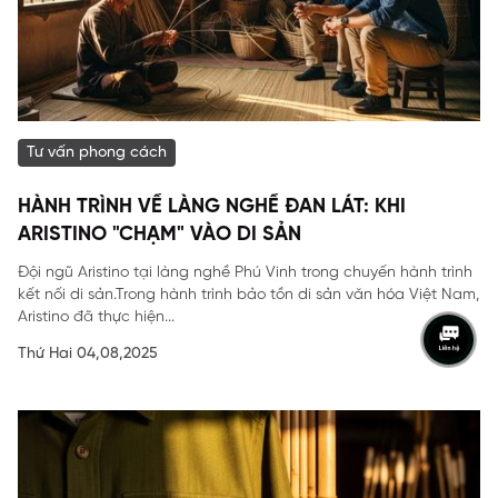
Tư vấn phong cách
HÀNH TRÌNH VỀ LÀNG NGHỀ ĐAN LÁT: KHI
ARISTINO "CHẠM" VÀO DI SẢN
Đội ngũ Aristino tại làng nghề Phú Vinh trong chuyến hành trình
kết nối di sản.Trong hành trình bảo tồn di sản văn hóa Việt Nam,
Aristino đã thực hiện...
Thứ Hai 04,08,2025