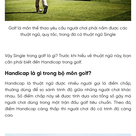
Golf là môn thể thao yêu cầu người chơi phải nắm được các
thuật ngữ, quy tắc, trong đó có thuật ngữ Single
Vậy Single trong golf là gì? Trước khi hiểu về thuật ngữ này, bạn
cần phải biết đến Handicap trong golf.
Handicap là gì trong bộ môn golf?
Handicap là thuật ngữ được nhiều người gọi là
điểm chấp,
thường dùng để so sánh trình độ giữa những người chơi khác
nhau. Số điểm chấp này sẽ được tính dựa vào tổng số gậy mà
người chơi dùng trong một trận đấu golf tiêu chuẩn. Theo đó,
điểm Handicap càng thấp thì người chơi đó có trình độ càng
cao.