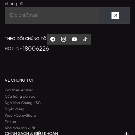
chúng tôi
THEO DÕI CHÚNG TÔI
18006226
HOTLINE:
VỀ CHÚNG TÔI
Giới thiệu Aristino
Cửa hàng gần bạn
Ngôi Nhà Chung K&G
Tuyển dụng
Wear-Care-Share
Tin tức
Nhà máy sản xuất
CHÍNH SÁCH & ĐIỀU KHOẢN