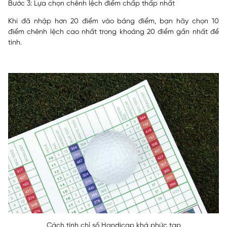
Bước 3: Lựa chọn chênh lệch điểm chấp thấp nhất
Khi đã nhập hơn 20 điểm vào bảng điểm, bạn hãy chọn 10
điểm chênh lệch cao nhất trong khoảng 20 điểm gần nhất để
tính.
Cách tính chỉ số Handicap khá phức tạp