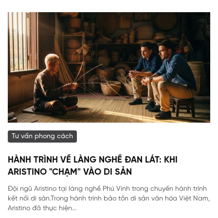
Tư vấn phong cách
HÀNH TRÌNH VỀ LÀNG NGHỀ ĐAN LÁT: KHI
ARISTINO "CHẠM" VÀO DI SẢN
Đội ngũ Aristino tại làng nghề Phú Vinh trong chuyến hành trình
kết nối di sản.Trong hành trình bảo tồn di sản văn hóa Việt Nam,
Aristino đã thực hiện...