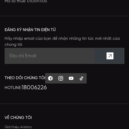
Mã số thuế: 0105911105
ĐĂNG KÝ NHẬN TIN ĐIỆN TỬ
Hãy nhập email của bạn để nhận những tin tức mới nhất của
chúng tôi
THEO DÕI CHÚNG TÔI
18006226
HOTLINE:
VỀ CHÚNG TÔI
Giới thiệu Aristino