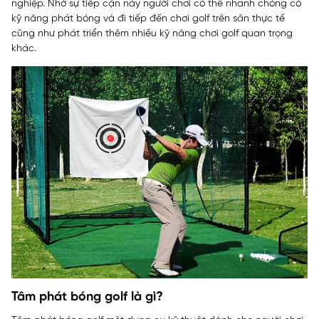
nghiệp. Nhờ sự tiếp cận này người chơi có thể nhanh chóng có
kỹ năng phát bóng và đi tiếp đến chơi golf trên sân thực tế
cũng như phát triển thêm nhiều kỹ năng chơi golf quan trọng
khác.
Tâm phát bóng golf là gì?