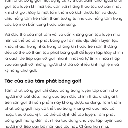
Tâm phát bóng golf một dụng cụ kỹ thuật dành cho người chơi
golf tập luyện khi mới tiếp cận với những thao tác cơ bản nhất
khi chơi golf. Đây là một tấm thảm có kích thước lớn và được
chia hồng tâm trên tấm thảm tương tự như các hồng tâm trong
các bộ môn bắn cung hoặc bắn súng.
Với đặc thù của một tấm vải và cần không gian tập luyện nhỏ
nên có thể bỏ tâm phát bóng golf ở nhiều địa điểm luyện tập
khác nhau. Trong nhà, trong phòng kín hoặc trên sân thượng
đều có thể bỏ thảm tập phát bóng golf để luyện tập. Đây chính
là cách để tiếp cận với golf nhanh nhất và tự tin khi hòa nhập
vào sân golf với những người chơi đã có nhiều kinh nghiệm và
kỹ năng chơi golf.
Tác của của tâm phát bóng golf
Tâm phát bóng golf chỉ được dùng trong luyện tập dành cho
người mới bắt đầu. Trong các trận đấu chính thức, chơi giải trí
trên sân golf thì sản phẩm này không được sử dụng. Tấm thảm
phát bóng golf này có thể treo trong khung với các móc cài
hoặc treo ở các vị trí có thể cố định để tập luyện. Tâm phát
bóng golf mang đến rất nhiều tác dụng cho việc tập luyện của
người mới tiếp cận bộ môn quý tộc này. Chẳng hạn như: