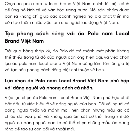
Chọn áo polo nam từ local brand Việt Nam chính là một cách
để ủng hộ kinh tế và văn hóa trong nước. Mỗi sản phẩm được
bán ra không chỉ giúp các doanh nghiệp nội địa phát triển mà
còn tạo thêm nhiều việc làm cho người lao động Việt Nam.
Tạo phong cách riêng với áo Polo nam Local
Brand Việt Nam
Trải qua hàng thập kỷ, áo Polo đã trở thành một phần không
thể thiếu trong tủ đồ của người đàn ông hiện đại, và việc chọn
lựa áo polo nam local brand Việt Nam càng làm tôn lên giá trị
và tạo nên phong cách riêng biệt chỉ thuộc về bạn.
Lựa chọn áo Polo nam Local Brand Việt Nam phù hợp
với dáng người và phong cách cá nhân.
Việc lựa chọn áo Polo nam Local Brand Việt Nam phù hợp phải
bắt đầu từ việc hiểu rõ về dáng người của bạn. Đối với người có
dáng người thấp và mảnh mai, nên chọn những mẫu áo có
chiều dài vừa phải và không quá ôm sát cơ thể. Trong khi đó,
người có dáng người cao to có thể chọn những mẫu áo dáng
rộng để tạo sự cân đối và thoải mái.