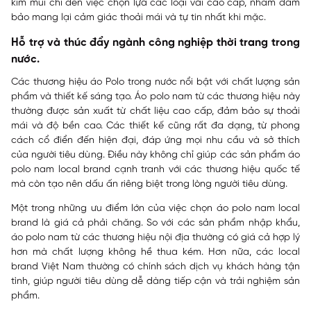
kim mũi chỉ đến việc chọn lựa các loại vải cao cấp, nhằm đảm
bảo mang lại cảm giác thoải mái và tự tin nhất khi mặc.
Hỗ trợ và thúc đẩy ngành công nghiệp thời trang trong
nước.
Các thương hiệu áo Polo trong nước nổi bật với chất lượng sản
phẩm và thiết kế sáng tạo. Áo polo nam từ các thương hiệu này
thường được sản xuất từ chất liệu cao cấp, đảm bảo sự thoải
mái và độ bền cao. Các thiết kế cũng rất đa dạng, từ phong
cách cổ điển đến hiện đại, đáp ứng mọi nhu cầu và sở thích
của người tiêu dùng. Điều này không chỉ giúp các sản phẩm áo
polo nam local brand cạnh tranh với các thương hiệu quốc tế
mà còn tạo nên dấu ấn riêng biệt trong lòng người tiêu dùng.
Một trong những ưu điểm lớn của việc chọn áo polo nam local
brand là giá cả phải chăng. So với các sản phẩm nhập khẩu,
áo polo nam từ các thương hiệu nội địa thường có giá cả hợp lý
hơn mà chất lượng không hề thua kém. Hơn nữa, các local
brand Việt Nam thường có chính sách dịch vụ khách hàng tận
tình, giúp người tiêu dùng dễ dàng tiếp cận và trải nghiệm sản
phẩm.