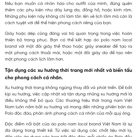
Nếu bạn muốn cá nhân hóa cho outfit của mình, đừng quên
thêm các phụ kiện như dây lưng da, đồng hồ, hoặc kính râm.
Những phụ kiện này không chỉ làm tôn lên vẻ lịch lãm mà còn là
cách tuyệt vời để thể hiện phong cách riêng của bạn.
Giày hoặc dép cũng đóng vai trò quan trọng trong việc hoàn
thiện bộ trang phục. Bạn có thể kết hợp áo polo nam local
brand với một đôi giày thể thao hoặc giày sneaker để tạo ra
một phong cách thoải mái, hoặc một đôi giày da để tạo nên
một phong cách lịch lãm hơn.
Tận dụng các xu hướng thời trang mới nhất và biến tấu
cho phong cách cá nhân.
Xu hướng thời trang không ngừng thay đổi và phát triển. Để bắt
kịp xu hướng, việc cập nhật và tận dụng những xu hướng mới là
điều không thể bỏ qua. Các thương hiệu thời trang nam Việt
Nam luôn nắm bắt xu hướng và mang đến những phiên bản áo
Polo độc đáo, phản ánh phong cách cá nhân của mỗi quý ông.
Đặc điểm nổi bật của áo polo nam local brand Việt Nam là sự
đa dạng trong thiết kế. Từ việc sử dụng các chất liệu mới lạ,