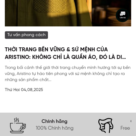
Tư vấn phong cách
THỜI TRANG BỀN VỮNG & SỨ MỆNH CỦA
ARISTINO: KHÔNG CHỈ LÀ QUẦN ÁO, ĐÓ LÀ DI
SẢN
Trong bối cảnh thế giới thời trang chuyển mình hướng tới sự bền
vững, Aristino tự hào tiên phong với sứ mệnh không chỉ tạo ra
những sản phẩm chất...
Thứ Hai 04,08,2025
Chính hãng
Gi
100% Chính hãng
Free s