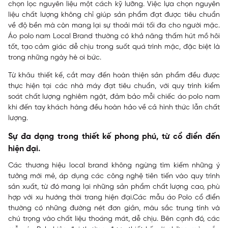
chọn lọc nguyên liệu một cách kỹ lưỡng. Việc lựa chọn nguyên
liệu chất lượng không chỉ giúp sản phẩm đạt được tiêu chuẩn
về độ bền mà còn mang lại sự thoải mái tối đa cho người mặc.
Áo polo nam Local Brand thường có khả năng thấm hút mồ hôi
tốt, tạo cảm giác dễ chịu trong suốt quá trình mặc, đặc biệt là
trong những ngày hè oi bức.
Từ khâu thiết kế, cắt may đến hoàn thiện sản phẩm đều được
thực hiện tại các nhà máy đạt tiêu chuẩn, với quy trình kiểm
soát chất lượng nghiêm ngặt, đảm bảo mỗi chiếc áo polo nam
khi đến tay khách hàng đều hoàn hảo về cả hình thức lẫn chất
lượng.
Sự đa dạng trong thiết kế phong phú, từ cổ điển đến
hiện đại.
Các thương hiệu local brand không ngừng tìm kiếm những ý
tưởng mới mẻ, áp dụng các công nghệ tiên tiến vào quy trình
sản xuất, từ đó mang lại những sản phẩm chất lượng cao, phù
hợp với xu hướng thời trang hiện đại.Các mẫu áo Polo cổ điển
thường có những đường nét đơn giản, màu sắc trung tính và
chú trọng vào chất liệu thoáng mát, dễ chịu. Bên cạnh đó, các