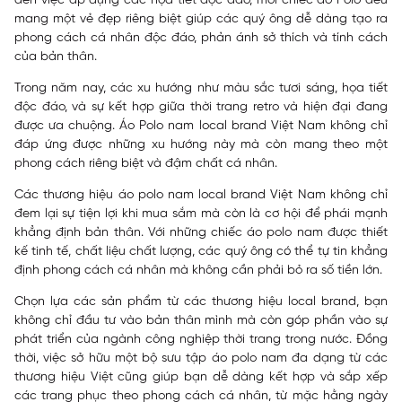
đến việc áp dụng các họa tiết độc đáo, mỗi chiếc áo Polo đều
mang một vẻ đẹp riêng biệt giúp các quý ông dễ dàng tạo ra
phong cách cá nhân độc đáo, phản ánh sở thích và tính cách
của bản thân.
Trong năm nay, các xu hướng như màu sắc tươi sáng, họa tiết
độc đáo, và sự kết hợp giữa thời trang retro và hiện đại đang
được ưa chuộng. Áo Polo nam local brand Việt Nam không chỉ
đáp ứng được những xu hướng này mà còn mang theo một
phong cách riêng biệt và đậm chất cá nhân.
Các thương hiệu áo polo nam local brand Việt Nam không chỉ
đem lại sự tiện lợi khi mua sắm mà còn là cơ hội để phái mạnh
khẳng định bản thân. Với những chiếc áo polo nam được thiết
kế tinh tế, chất liệu chất lượng, các quý ông có thể tự tin khẳng
định phong cách cá nhân mà không cần phải bỏ ra số tiền lớn.
Chọn lựa các sản phẩm từ các thương hiệu local brand, bạn
không chỉ đầu tư vào bản thân mình mà còn góp phần vào sự
phát triển của ngành công nghiệp thời trang trong nước. Đồng
thời, việc sở hữu một bộ sưu tập áo polo nam đa dạng từ các
thương hiệu Việt cũng giúp bạn dễ dàng kết hợp và sắp xếp
các trang phục theo phong cách cá nhân, từ mặc hằng ngày