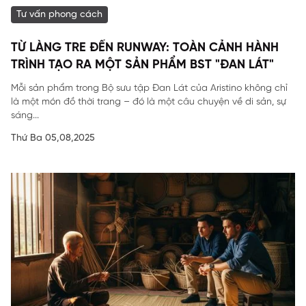
Tư vấn phong cách
TỪ LÀNG TRE ĐẾN RUNWAY: TOÀN CẢNH HÀNH
TRÌNH TẠO RA MỘT SẢN PHẨM BST "ĐAN LÁT"
Mỗi sản phẩm trong Bộ sưu tập Đan Lát của Aristino không chỉ
là một món đồ thời trang – đó là một câu chuyện về di sản, sự
sáng...
Thứ Ba 05,08,2025