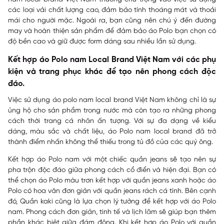
các loại vải chất lượng cao, đảm bảo tính thoáng mát và thoải
mái cho người mặc. Ngoài ra, bạn cũng nên chú ý đến đường
may và hoàn thiện sản phẩm để đảm bảo áo Polo bạn chọn có
độ bền cao và giữ được form dáng sau nhiều lần sử dụng.
Kết hợp áo Polo nam Local Brand Việt Nam với các phụ
kiện và trang phục khác để tạo nên phong cách độc
đáo.
Việc sử dụng áo polo nam local brand Việt Nam không chỉ là sự
ủng hộ cho sản phẩm trong nước mà còn tạo ra những phong
cách thời trang cá nhân ấn tượng. Với sự đa dạng về kiểu
dáng, màu sắc và chất liệu, áo Polo nam local brand đã trở
thành điểm nhấn không thể thiếu trong tủ đồ của các quý ông.
Kết hợp áo Polo nam với một chiếc quần jeans sẽ tạo nên sự
pha trộn độc đáo giữa phong cách cổ điển và hiện đại. Bạn có
thể chọn áo Polo màu trơn kết hợp với quần jeans xanh hoặc áo
Polo có hoa văn đơn giản với quần jeans rách cá tính. Bên cạnh
đó, Quần kaki cũng là lựa chọn lý tưởng để kết hợp với áo Polo
nam. Phong cách đơn giản, tinh tế và lịch lãm sẽ giúp bạn thêm
phần khác biệt giữa đám đông. Khi kết hợp áo Polo với quần