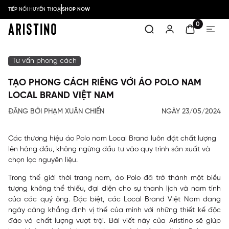
TIẾP NỐI HUYỀN THOẠI
SHOP NOW
0
Tư vấn phong cách
TẠO PHONG CÁCH RIÊNG VỚI ÁO POLO NAM
LOCAL BRAND VIỆT NAM
ĐĂNG BỞI PHẠM XUÂN CHIẾN
NGÀY 23/05/2024
Các thương hiệu áo Polo nam Local Brand luôn đặt chất lượng
lên hàng đầu, không ngừng đầu tư vào quy trình sản xuất và
chọn lọc nguyên liệu.
Trong thế giới thời trang nam, áo Polo đã trở thành một biểu
tượng không thể thiếu, đại diện cho sự thanh lịch và nam tính
của các quý ông. Đặc biệt, các Local Brand Việt Nam đang
ngày càng khẳng định vị thế của mình với những thiết kế độc
đáo và chất lượng vượt trội. Bài viết này của Aristino sẽ giúp