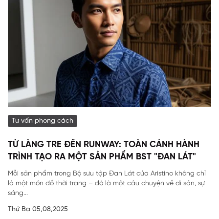
Tư vấn phong cách
TỪ LÀNG TRE ĐẾN RUNWAY: TOÀN CẢNH HÀNH
TRÌNH TẠO RA MỘT SẢN PHẨM BST "ĐAN LÁT"
Mỗi sản phẩm trong Bộ sưu tập Đan Lát của Aristino không chỉ
là một món đồ thời trang – đó là một câu chuyện về di sản, sự
sáng...
Thứ Ba 05,08,2025