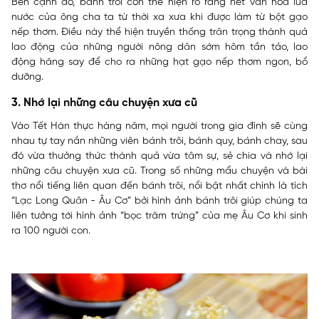
Bên cạnh đó, bánh trôi còn thể hiện rõ ràng nét văn hóa lúa
nước của ông cha ta từ thời xa xưa khi được làm từ bột gạo
nếp thơm. Điều này thể hiện truyền thống trân trọng thành quả
lao động của những người nông dân sớm hôm tần tảo, lao
động hăng say để cho ra những hạt gạo nếp thơm ngon, bổ
dưỡng.
3. Nhớ lại những câu chuyện xưa cũ
Vào Tết Hàn thực hàng năm, mọi người trong gia đình sẽ cùng
nhau tự tay nắn những viên bánh trôi, bánh quy, bánh chay, sau
đó vừa thưởng thức thành quả vừa tâm sự, sẻ chia và nhớ lại
những câu chuyện xưa cũ. Trong số những mẩu chuyện và bài
thơ nổi tiếng liên quan đến bánh trôi, nổi bật nhất chính là tích
“Lạc Long Quân - Âu Cơ” bởi hình ảnh bánh trôi giúp chúng ta
liên tưởng tới hình ảnh “bọc trăm trứng” của mẹ Âu Cơ khi sinh
ra 100 người con.