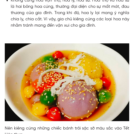
Không cúng hoa vạn thọ, hoa ly, hoa sứ:
Hoa thọ và hoa sứ
là hai bông hoa cúng, thường đại diện cho sự mất mát, đau
thương của gia đình. Trong khi đó, hoa ly lại mang ý nghĩa
chia ly, chia cắt. Vì vậy, gia chủ kiêng cúng các loại hoa này
nhằm tránh mang đến vận xui cho gia đình.
Nên kiêng cúng những chiếc bánh trôi sặc sỡ màu sắc vào Tết