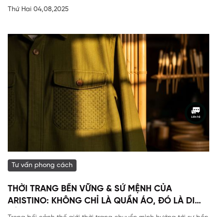
Thứ Hai 04,08,2025
Tư vấn phong cách
THỜI TRANG BỀN VỮNG & SỨ MỆNH CỦA
ARISTINO: KHÔNG CHỈ LÀ QUẦN ÁO, ĐÓ LÀ DI
SẢN