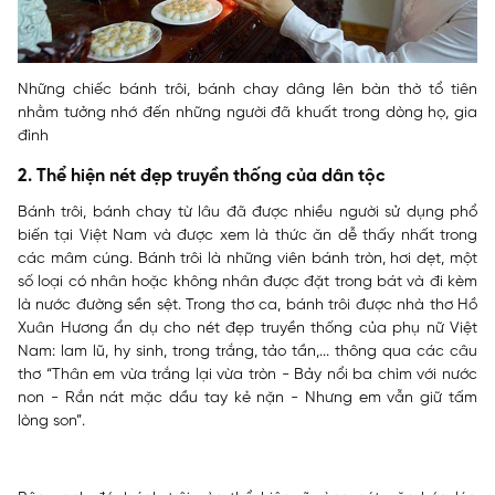
Những chiếc bánh trôi, bánh chay dâng lên bàn thờ tổ tiên
nhằm tưởng nhớ đến những người đã khuất trong dòng họ, gia
đình
2. Thể hiện nét đẹp truyền thống của dân tộc
Bánh trôi, bánh chay từ lâu đã được nhiều người sử dụng phổ
biến tại Việt Nam và được xem là thức ăn dễ thấy nhất trong
các mâm cúng. Bánh trôi là những viên bánh tròn, hơi dẹt, một
số loại có nhân hoặc không nhân được đặt trong bát và đi kèm
là nước đường sền sệt. Trong thơ ca, bánh trôi được nhà thơ Hồ
Xuân Hương ẩn dụ cho nét đẹp truyền thống của phụ nữ Việt
Nam: lam lũ, hy sinh, trong trắng, tảo tần,... thông qua các câu
thơ “
Thân em vừa trắng lại vừa tròn - Bảy nổi ba chìm với nước
non - Rắn nát mặc dầu tay kẻ nặn - Nhưng em vẫn giữ tấm
lòng son”.