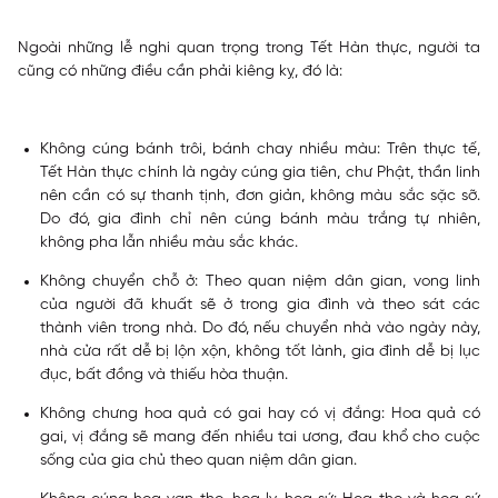
Ngoài những lễ nghi quan trọng trong Tết Hàn thực, người ta
cũng có những điều cần phải kiêng kỵ, đó là:
Không cúng bánh trôi, bánh chay nhiều màu:
Trên thực tế,
Tết Hàn thực chính là ngày cúng gia tiên, chư Phật, thần linh
nên cần có sự thanh tịnh, đơn giản, không màu sắc sặc sỡ.
Do đó, gia đình chỉ nên cúng bánh màu trắng tự nhiên,
không pha lẫn nhiều màu sắc khác.
Không chuyển chỗ ở:
Theo quan niệm dân gian, vong linh
của người đã khuất sẽ ở trong gia đình và theo sát các
thành viên trong nhà. Do đó, nếu chuyển nhà vào ngày này,
nhà cửa rất dễ bị lộn xộn, không tốt lành, gia đình dễ bị lục
đục, bất đồng và thiếu hòa thuận.
Không chưng hoa quả có gai hay có vị đắng:
Hoa quả có
gai, vị đắng sẽ mang đến nhiều tai ương, đau khổ cho cuộc
sống của gia chủ theo quan niệm dân gian.