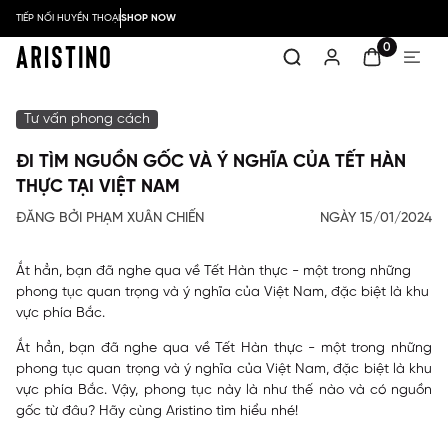
TIẾP NỐI HUYỀN THOẠI
SHOP NOW
0
Tư vấn phong cách
ĐI TÌM NGUỒN GỐC VÀ Ý NGHĨA CỦA TẾT HÀN
THỰC TẠI VIỆT NAM
ĐĂNG BỞI PHẠM XUÂN CHIẾN
NGÀY 15/01/2024
Ắt hẳn, bạn đã nghe qua về Tết Hàn thực - một trong những
phong tục quan trọng và ý nghĩa của Việt Nam, đặc biệt là khu
vực phía Bắc.
Ắt hẳn, bạn đã nghe qua về Tết Hàn thực - một trong những
phong tục quan trọng và ý nghĩa của Việt Nam, đặc biệt là khu
vực phía Bắc. Vậy, phong tục này là như thế nào và có nguồn
gốc từ đâu? Hãy cùng Aristino tìm hiểu nhé!