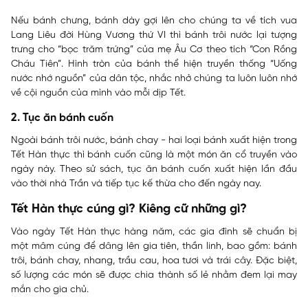
Nếu bánh chưng, bánh dày gợi lên cho chúng ta về tích vua
Lang Liêu đời Hùng Vương thứ VI thì bánh trôi nước lại tượng
trưng cho “bọc trăm trứng” của mẹ Âu Cơ theo tích “Con Rồng
Cháu Tiên”. Hình tròn của bánh thể hiện truyền thống “Uống
nước nhớ nguồn” của dân tộc, nhắc nhở chúng ta luôn luôn nhớ
về cội nguồn của mình vào mỗi dịp Tết.
2. Tục ăn bánh cuốn
Ngoài bánh trôi nước, bánh chay - hai loại bánh xuất hiện trong
Tết Hàn thực thì bánh cuốn cũng là một món ăn cổ truyền vào
ngày này. Theo sử sách, tục ăn bánh cuốn xuất hiện lần đầu
vào thời nhà Trần và tiếp tục kế thừa cho đến ngày nay.
Tết Hàn thực cúng gì? Kiêng cữ những gì?
Vào ngày Tết Hàn thực hàng năm, các gia đình sẽ chuẩn bị
một mâm cúng để dâng lên gia tiên, thần linh, bao gồm: bánh
trôi, bánh chay, nhang, trầu cau, hoa tươi và trái cây. Đặc biệt,
số lượng các món sẽ được chia thành số lẻ nhằm đem lại may
mắn cho gia chủ.