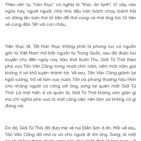
Theo văn tự, “hàn thực” có nghĩa là “thức ăn lạnh”. Vì vậy, vào
ngày này, người người, nhà nhà đều nặn bánh chay, bánh trôi
và dâng lên bàn thờ tổ tiên để thờ cúng và mời ông bà, tổ tiên
về cùng đón Tết với con cháu.
Trên thực tế, Tết Hàn thực không phải là phong tục có nguồn
gốc từ Việt Nam mà bắt nguồn từ Trung Quốc, sau đó được lưu
truyền cho đến ngày nay. Vào thời Xuân Thu, Giới Tử Thôi theo
phò vua Tấn Văn Công trong mười chín năm, nếm mật nằm gai
không ít và khổ luyện thành tài. Về sau, Tấn Văn Công giành lại
ngôi vương, trở về làm vua nước Tấn và phong thưởng hậu hĩnh
cho những người có công với ông, song lại quên mất Giới Tử
Thôi. Là một hiền sĩ và quân tử, Giới Tử Thôi không oán giận gì
mà chỉ nghĩa phò vua là một công việc nên làm và không có gì
đáng nói.
Do đó, Giới Tử Thôi đã đưa mẹ về núi Điền Sơn ở ẩn. Mãi về sau,
Tấn Văn Công đã nhớ ra và cho người đi tìm ông. Song, là một