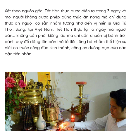
Xét theo nguồn gốc, Tết Hàn thực được diễn ra trong 3 ngày và
mọi người không được phép dùng thức ăn nóng mà chỉ dùng
thức ăn nguội, có sẵn nhằm tưởng nhớ đến vị hiền sĩ Giới Tử
Thôi. Song, tại Việt Nam, Tết Hàn thực lại là ngày mà người
dân… không cần phải kiêng lửa mà chỉ cần chuẩn bị bánh trôi,
bánh quy để dâng lên bàn thờ tổ tiên, ông bà nhằm thể hiện sự
biết ơn trước công đức sinh thành, công ơn dưỡng dục của các
bậc tiền nhân.