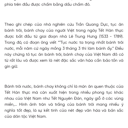
phía trên đầu được chấm bằng dấu chấm đỏ.
Theo ghi chép của nhà nghiên cứu Trần Quang Dực, tục ăn
bánh trôi, bánh chay của người Việt trong ngày Tết Hàn thực
được bắt đầu từ giai đoạn nhà Lê Trung Hưng (1533 - 1789).
Trong đó, có đoạn ông viết “"Tục nước ta trọng nhất bánh trôi
nước, mỗi năm cứ ngày mồng 3 tháng 3 thì làm bánh ấy.” Điều
này chứng tỏ tục ăn bánh trôi, bánh chay của Việt Nam đã có
từ rất lâu và được xem là nét đặc sắc văn hóa cần bảo tồn và
gìn giữ.
Bánh trôi nước, bánh chay không chỉ là món ăn quen thuộc của
Tết Hàn thực mà còn xuất hiện trong nhiều phong tục khác
nhau của Việt Nam như Tết Nguyên Đán, ngày giỗ ở các vùng
miền,... Hình ảnh tròn và trắng của bánh trôi mang nhiều ý
nghĩa tốt đẹp, là sự kết tinh của nét đẹp văn hóa và bản sắc
của dân tộc Việt Nam.