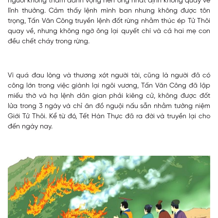
người không tham danh vọng nên ông nhất định không quay về
lĩnh thưởng. Cảm thấy lệnh mình ban nhưng không được tôn
trọng, Tấn Văn Công truyền lệnh đốt rừng nhằm thúc ép Tử Thôi
quay về, nhưng không ngờ ông lại quyết chí và cả hai mẹ con
đều chết cháy trong rừng.
Vì quá đau lòng và thương xót người tài, cũng là người đã có
công lớn trong việc giành lại ngôi vương, Tấn Văn Công đã lập
miếu thờ và hạ lệnh dân gian phải kiêng cử, không được đốt
lửa trong 3 ngày và chỉ ăn đồ nguội nấu sẵn nhằm tưởng niệm
Giới Tử Thôi. Kể từ đó, Tết Hàn Thực đã ra đời và truyền lại cho
đến ngày nay.