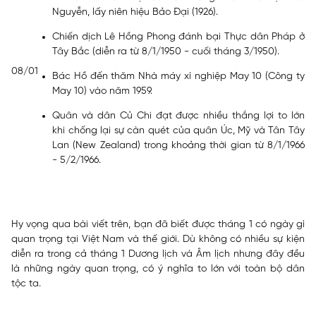
Nguyễn, lấy niên hiệu Bảo Đại (1926).
Chiến dịch Lê Hồng Phong đánh bại Thực dân Pháp ở
Tây Bắc (diễn ra từ 8/1/1950 - cuối tháng 3/1950).
08/01
Bác Hồ đến thăm Nhà máy xí nghiệp May 10 (Công ty
May 10) vào năm 1959.
Quân và dân Củ Chi đạt được nhiều thắng lợi to lớn
khi chống lại sự càn quét của quân Úc, Mỹ và Tân Tây
Lan (New Zealand) trong khoảng thời gian từ 8/1/1966
- 5/2/1966.
Hy vọng qua bài viết trên, bạn đã biết được tháng 1 có ngày gì
quan trọng tại Việt Nam và thế giới. Dù không có nhiều sự kiện
diễn ra trong cả tháng 1 Dương lịch và Âm lịch nhưng đây đều
là những ngày quan trọng, có ý nghĩa to lớn với toàn bộ dân
tộc ta.