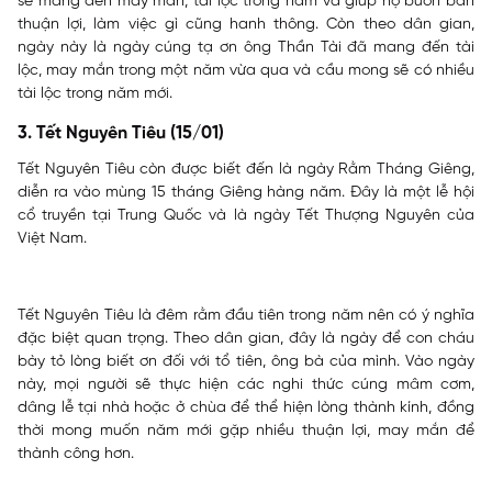
sẽ mang đến may mắn, tài lộc trong năm và giúp họ buôn bán
thuận lợi, làm việc gì cũng hanh thông. Còn theo dân gian,
ngày này là ngày cúng tạ ơn ông Thần Tài đã mang đến tài
lộc, may mắn trong một năm vừa qua và cầu mong sẽ có nhiều
tài lộc trong năm mới.
3. Tết Nguyên Tiêu (15/01)
Tết Nguyên Tiêu còn được biết đến là ngày Rằm Tháng Giêng,
diễn ra vào mùng 15 tháng Giêng hàng năm. Đây là một lễ hội
cổ truyền tại Trung Quốc và là ngày Tết Thượng Nguyên của
Việt Nam.
Tết Nguyên Tiêu là đêm rằm đầu tiên trong năm nên có ý nghĩa
đặc biệt quan trọng. Theo dân gian, đây là ngày để con cháu
bày tỏ lòng biết ơn đối với tổ tiên, ông bà của mình. Vào ngày
này, mọi người sẽ thực hiện các nghi thức cúng mâm cơm,
dâng lễ tại nhà hoặc ở chùa để thể hiện lòng thành kính, đồng
thời mong muốn năm mới gặp nhiều thuận lợi, may mắn để
thành công hơn.