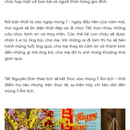
chơi, họp mặt với bạn bè và người thân trong gia đình.
Nổi bật nhất là vào ngày mùng 1 - ngày đầu tiên của năm mới,
mọi người sẽ ăn diện thật đẹp và đi chúc Tết, trao nhau những
câu chúc bình an và may mắn. Các thế hệ con cháu sẽ được
nhận lì xì từ ông bà, cha mẹ. Với những ai đi làm thì họ sẽ tiến
hành mừng tuổi ông quà, cha mẹ thay lời cảm ơn và thành kính
đến những gì mà ông bà, cha mẹ đã hi sinh trong khoảng thời
gian qua.
Tết Nguyên Đán theo lịch sẽ kết thúc vào mùng 7 Âm lịch - thời
điểm hạ nêu nhưng trên thực tế, sự kiện này chỉ kéo dài đến
mùng 3 Âm lịch.