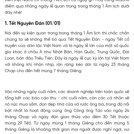
viên Việt Nam) thì tháng 1 Âm lịch có ngày gì? Hãy cùng Aristino
điểm qua những ngày lễ quan trọng trong tháng 1 Âm lịch dưới
đây nhé!
1. Tết Nguyên Đán (01/01)
Nói đến sự kiện quan trọng trong tháng 1 Âm lịch thì chắc chắn
chúng ta sẽ không thể bỏ qua Tết Nguyên Đán - ngày Tết cổ
truyền của dân tộc Việt Nam và là ngày lễ lớn của một số quốc
gia khác ở châu Á như Nhật Bản, Hàn Quốc, Trung Quốc, Đài
Loan, bán đảo Triều Tiên. Đây là ngày lễ cực kỳ lớn tại Việt Nam
với không khí nhộn nhịp, rộn ràng kéo dài từ ngày 23 tháng
Chạp cho đến hết mùng 7 tháng Giêng.
Vào những ngày cuối năm, các doanh nghiệp trên toàn quốc sẽ
tổng kết các báo cáo thu - chi cuối năm, còn các cá nhân sẽ
nô nức mua sắm, dọn dẹp nhà cửa và rước ông bà, trong đó nổi
bật nhất là hoạt động cúng ông Công ông Táo vào ngày 24
tháng Chạp và ngày đón giao thừa vào đêm 30 Tết (hoặc
mùng 29 Tết). Từ ngày mùng 1 tháng Giêng cho đến mùng 5
tháng Giêng là khoảng thời gian mọi người được nghỉ ngơi, vui