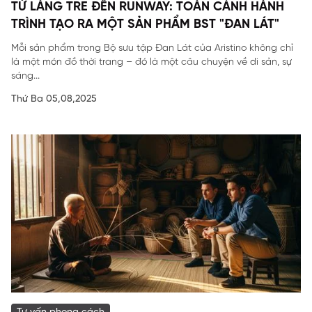
TỪ LÀNG TRE ĐẾN RUNWAY: TOÀN CẢNH HÀNH
TRÌNH TẠO RA MỘT SẢN PHẨM BST "ĐAN LÁT"
Mỗi sản phẩm trong Bộ sưu tập Đan Lát của Aristino không chỉ
là một món đồ thời trang – đó là một câu chuyện về di sản, sự
sáng...
Thứ Ba 05,08,2025