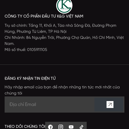
CÔNG TY CỔ PHẦN ĐẦU TƯ K&G VIỆT NAM
Trụ sở chính: Tầng 11, Khối A, Tòa nhà Sông Đà, Đường Phạm
Hùng, Phường Từ Liêm, TP Hà Nội
Chi Nhánh: 84 Nguyễn Trãi, Phường Chợ Quán, Hồ Chí Minh, Việt
Nam.
Mã số thuế: 0105911105
ĐĂNG KÝ NHẬN TIN ĐIỆN TỬ
Hãy nhập email của bạn để nhận những tin tức mới nhất của
chúng tôi
THEO DÕI CHÚNG TÔI