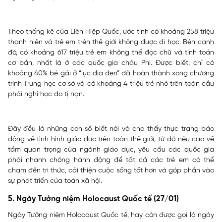
Theo thống kê của Liên Hiệp Quốc, ước tính có khoảng 258 triệu
thanh niên và trẻ em trên thế giới không được đi học. Bên cạnh
đó, có khoảng 617 triệu trẻ em không thể đọc chữ và tính toán
cơ bản, nhất là ở các quốc gia châu Phi. Được biết, chỉ có
khoảng 40% bé gái ở “lục địa đen” đã hoàn thành xong chương
trình Trung học cơ sở và có khoảng 4 triệu trẻ nhỏ trên toàn cầu
phải nghỉ học do tị nạn.
Đây đều là những con số biết nói và cho thấy thực trạng báo
động về tình hình giáo dục trên toàn thế giới, từ đó nêu cao về
tầm quan trọng của ngành giáo dục, yêu cầu các quốc gia
phải nhanh chóng hành động để tất cả các trẻ em có thể
chạm đến tri thức, cải thiện cuộc sống tốt hơn và góp phần vào
sự phát triển của toàn xã hội.
5. Ngày Tưởng niệm Holocaust Quốc tế (27/01)
Ngày Tưởng niệm Holocaust Quốc tế, hay còn được gọi là ngày