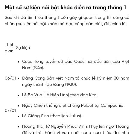
Một số sự kiện nổi bật khác diễn ra trong tháng 1
Sau khi đã tìm hiểu tháng 1 có ngày gì quan trọng thì cũng có
những sự kiện nổi bật khác mà bạn cũng cần biết, đó chính là:
Thời
Sự kiện
gian
Cuộc Tổng tuyển cử bầu Quốc hội đầu tiên của Việt
Nam (1946).
06/01
Đảng Cộng Sản việt Nam tổ chức lễ kỷ niệm 30 năm
ngày thành lập Đảng (1930).
Lễ Ba Vua (Lễ Hiển Linh) theo đạo Kito.
Ngày Chiến thắng diệt chủng Polpot tại Campuchia.
07/01
Lễ Giáng Sinh (theo lịch Julius).
Hoàng thái tử Nguyễn Phúc Vĩnh Thụy lên ngôi Hoàng
đế và trở thành vị vua cuối cùng của triều đại nhà