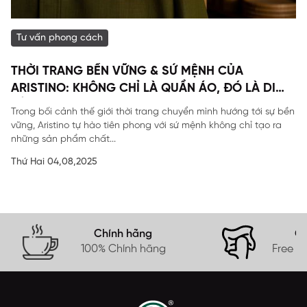
Tư vấn phong cách
THỜI TRANG BỀN VỮNG & SỨ MỆNH CỦA
ARISTINO: KHÔNG CHỈ LÀ QUẦN ÁO, ĐÓ LÀ DI
SẢN
Trong bối cảnh thế giới thời trang chuyển mình hướng tới sự bền
vững, Aristino tự hào tiên phong với sứ mệnh không chỉ tạo ra
những sản phẩm chất...
Thứ Hai 04,08,2025
Chính hãng
Gi
100% Chính hãng
Free s