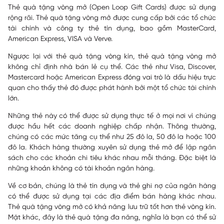
Thẻ quà tặng vòng mở (Open Loop Gift Cards) được sử dụng
rộng rãi. Thẻ quà tặng vòng mở được cung cấp bởi các tổ chức
tài chính và công ty thẻ tín dụng, bao gồm MasterCard,
American Express, VISA và Verve.
Ngược lại với thẻ quà tặng vòng kín, thẻ quà tặng vòng mở
không chỉ định nhà bán lẻ cụ thể. Các thẻ như Visa, Discover,
Mastercard hoặc American Express đóng vai trò là dấu hiệu trực
quan cho thấy thẻ đó được phát hành bởi một tổ chức tài chính
lớn.
Những thẻ này có thể được sử dụng thực tế ở mọi nơi vì chúng
được hầu hết các doanh nghiệp chấp nhận. Thông thường,
chúng có các mức tăng cụ thể như 25 đô la, 50 đô la hoặc 100
đô la. Khách hàng thường xuyên sử dụng thẻ mở để lập ngân
sách cho các khoản chi tiêu khác nhau mỗi tháng. Đặc biệt là
những khoản không có tài khoản ngân hàng.
Về cơ bản, chúng là thẻ tín dụng và thẻ ghi nợ của ngân hàng
có thể được sử dụng tại các địa điểm bán hàng khác nhau.
Thẻ quà tặng vòng mở có khả năng lưu trữ tốt hơn thẻ vòng kín.
Mặt khác, đây là thẻ quà tặng đa năng, nghĩa là bạn có thể sử