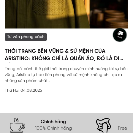
Tư vấn phong cách
THỜI TRANG BỀN VỮNG & SỨ MỆNH CỦA
ARISTINO: KHÔNG CHỈ LÀ QUẦN ÁO, ĐÓ LÀ DI
SẢN
Trong bối cảnh thế giới thời trang chuyển mình hướng tới sự bền
vững, Aristino tự hào tiên phong với sứ mệnh không chỉ tạo ra
những sản phẩm chất...
Thứ Hai 04,08,2025
Chính hãng
Gi
100% Chính hãng
Free s