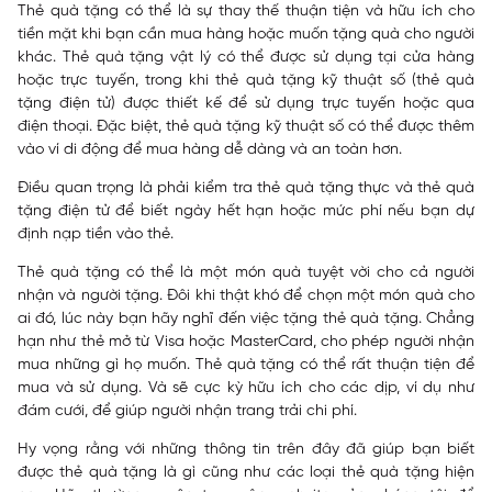
Thẻ quà tặng có thể là sự thay thế thuận tiện và hữu ích cho
tiền mặt khi bạn cần mua hàng hoặc muốn tặng quà cho người
khác. Thẻ quà tặng vật lý có thể được sử dụng tại cửa hàng
hoặc trực tuyến, trong khi thẻ quà tặng kỹ thuật số (thẻ quà
tặng điện tử) được thiết kế để sử dụng trực tuyến hoặc qua
điện thoại. Đặc biệt, thẻ quà tặng kỹ thuật số có thể được thêm
vào ví di động để mua hàng dễ dàng và an toàn hơn.
Điều quan trọng là phải kiểm tra thẻ quà tặng thực và thẻ quà
tặng điện tử để biết ngày hết hạn hoặc mức phí nếu bạn dự
định nạp tiền vào thẻ.
Thẻ quà tặng có thể là một món quà tuyệt vời cho cả người
nhận và người tặng. Đôi khi thật khó để chọn một món quà cho
ai đó, lúc này bạn hãy nghĩ đến việc tặng thẻ quà tặng. Chẳng
hạn như thẻ mở từ Visa hoặc MasterCard, cho phép người nhận
mua những gì họ muốn. Thẻ quà tặng có thể rất thuận tiện để
mua và sử dụng. Và sẽ cực kỳ hữu ích cho các dịp, ví dụ như
đám cưới, để giúp người nhận trang trải chi phí.
Hy vọng rằng với những thông tin trên đây đã giúp bạn biết
được thẻ quà tặng là gì cũng như các loại thẻ quà tặng hiện