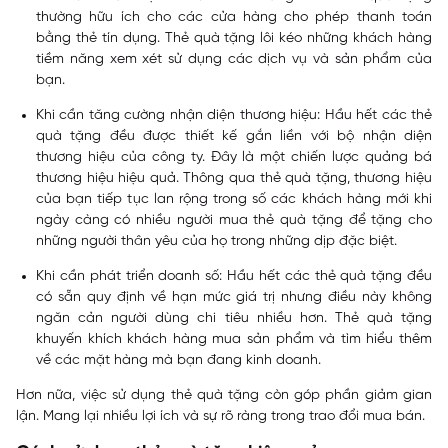
thường hữu ích cho các cửa hàng cho phép thanh toán
bằng thẻ tín dụng. Thẻ quà tặng lôi kéo những khách hàng
tiềm năng xem xét sử dụng các dịch vụ và sản phẩm của
bạn.
Khi cần tăng cường nhận diện thương hiệu:
Hầu hết các thẻ
quà tặng đều được thiết kế gắn liền với bộ nhận diện
thương hiệu của công ty. Đây là một chiến lược quảng bá
thương hiệu hiệu quả. Thông qua thẻ quà tặng, thương hiệu
của bạn tiếp tục lan rộng trong số các khách hàng mới khi
ngày càng có nhiều người mua thẻ quà tặng để tặng cho
những người thân yêu của họ trong những dịp đặc biệt.
Khi cần phát triển doanh số:
Hầu hết các thẻ quà tặng đều
có sẵn quy định về hạn mức giá trị nhưng điều này không
ngăn cản người dùng chi tiêu nhiều hơn. Thẻ quà tặng
khuyến khích khách hàng mua sản phẩm và tìm hiểu thêm
về các mặt hàng mà bạn đang kinh doanh.
Hơn nữa, việc sử dụng thẻ quà tặng còn góp phần giảm gian
lận. Mang lại nhiều lợi ích và sự rõ ràng trong trao đổi mua bán.