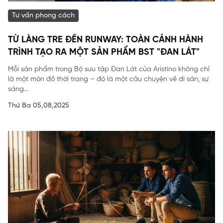
Tư vấn phong cách
TỪ LÀNG TRE ĐẾN RUNWAY: TOÀN CẢNH HÀNH
TRÌNH TẠO RA MỘT SẢN PHẨM BST "ĐAN LÁT"
Mỗi sản phẩm trong Bộ sưu tập Đan Lát của Aristino không chỉ
là một món đồ thời trang – đó là một câu chuyện về di sản, sự
sáng...
Thứ Ba 05,08,2025