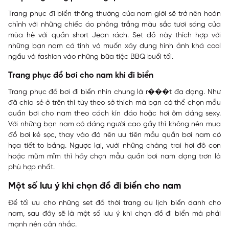
Trang phục đi biển thông thường của nam giới sẽ trở nên hoàn
chỉnh với những chiếc áo phông trắng màu sắc tươi sáng của
mùa hè với quần short Jean rách. Set đồ này thích hợp với
những bạn nam cá tính và muốn xây dựng hình ảnh khá cool
ngầu và fashion vào những bữa tiệc BBQ buổi tối.
Trang phục đồ bơi cho nam khi đi biển
Trang phục đồ bơi đi biển nhìn chung là r���t đa dạng. Như
đã chia sẻ ở trên thì tùy theo sở thích mà bạn có thể chọn mẫu
quần bơi cho nam theo cách kín đáo hoặc hơi ôm dáng sexy.
Với những bạn nam có dáng người cao gầy thì không nên mua
đồ bơi kẻ sọc, thay vào đó nên ưu tiên mẫu quần bơi nam có
họa tiết to bảng. Ngược lại, vưới những chàng trai hơi đô con
hoặc mũm mĩm thì hãy chọn mẫu quần bơi nam dạng trơn là
phù hợp nhất.
Một số lưu ý khi chọn đồ đi biển cho nam
Để tối ưu cho những set đồ thời trang du lịch biển danh cho
nam, sau đây sẽ là một số lưu ý khi chọn đồ đi biển mà phái
mạnh nên cân nhắc.