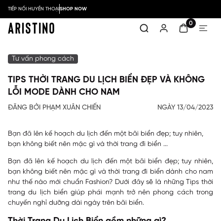
TIẾP NỐI HUYỀN THOẠI
SHOP NOW
0
Tư vấn phong cách
TIPS THỜI TRANG DU LỊCH BIỂN ĐẸP VÀ KHÔNG
LỖI MODE DÀNH CHO NAM
ĐĂNG BỞI PHẠM XUÂN CHIẾN
NGÀY 13/04/2023
Bạn đã lên kế hoạch du lịch đến một bãi biển đẹp; tuy nhiên,
bạn không biết nên mặc gì và thời trang đi biển ...
Bạn đã lên kế hoạch du lịch đến một bãi biển đẹp; tuy nhiên,
bạn không biết nên mặc gì và thời trang đi biển dành cho nam
như thế nào mới chuẩn Fashion? Dưới đây sẽ là những Tips
thời
trang du lịch biển
giúp phái mạnh trở nên phong cách trong
chuyến nghỉ dưỡng dài ngày trên bãi biển.