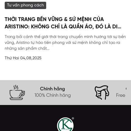
Tư vấn phong cách
THỜI TRANG BỀN VỮNG & SỨ MỆNH CỦA
ARISTINO: KHÔNG CHỈ LÀ QUẦN ÁO, ĐÓ LÀ DI
SẢN
Trong bối cảnh thế giới thời trang chuyển mình hướng tới sự bền
vững, Aristino tự hào tiên phong với sứ mệnh không chỉ tạo ra
những sản phẩm chất...
Thứ Hai 04,08,2025
Chính hãng
Gi
100% Chính hãng
Free s