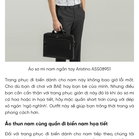
Áo sơ mi nam ngắn tay Aristino ASS089S1
Trang phục đi biển dành cho nam này không bao giờ lỗi mốt.
Cho dù bạn đi chơi với BAE hay bạn bè của mình. Nhưng điều
bạn cần cẩn thận với trang phục giản dị này đó là khi áo sơ mi
có hoa hoặc in họa tiết, hãy mặc quần short trơn cùng với dép
xỏ ngón ‘ngộ nghĩnh’. Outfit này sẽ giúp bạn trông thời trang và
phong cách hơn.
Áo thun nam cùng quần đi biển nam họa tiết
Đối với trang phục đi biển dành cho nam tiếp theo, chúng tôi