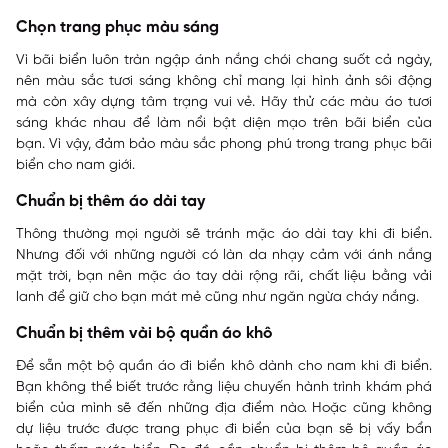
Chọn trang phục màu sáng
Vì bãi biển luôn tràn ngập ánh nắng chói chang suốt cả ngày,
nên màu sắc tươi sáng không chỉ mang lại hình ảnh sôi động
mà còn xây dựng tâm trạng vui vẻ. Hãy thử các màu áo tươi
sáng khác nhau để làm nổi bật diện mạo trên bãi biển của
bạn. Vì vậy, đảm bảo màu sắc phong phú trong trang phục bãi
biển cho nam giới.
Chuẩn bị thêm áo dài tay
Thông thường mọi người sẽ tránh mặc áo dài tay khi đi biển.
Nhưng đối với những người có làn da nhạy cảm với ánh nắng
mặt trời, bạn nên mặc áo tay dài rộng rãi, chất liệu bằng vải
lanh để giữ cho bạn mát mẻ cũng như ngăn ngừa cháy nắng.
Chuẩn bị thêm vài bộ quần áo khô
Để sẵn một bộ quần áo đi biển khô dành cho nam khi đi biển.
Bạn không thể biết trước rằng liệu chuyến hành trình khám phá
biển của mình sẽ đến những địa điểm nào. Hoặc cũng không
dự liệu trước được trang phục đi biển của bạn sẽ bị vấy bẩn