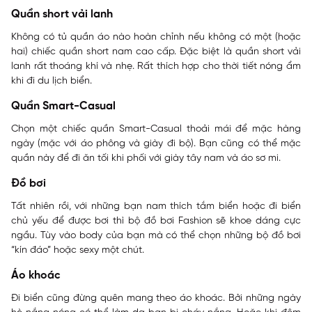
Quần short vải lanh
Không có tủ quần áo nào hoàn chỉnh nếu không có một (hoặc
hai) chiếc quần short nam cao cấp. Đặc biệt là quần short vải
lanh rất thoáng khí và nhẹ. Rất thích hợp cho thời tiết nóng ẩm
khi đi du lịch biển.
Quần Smart-Casual
Chọn một chiếc quần Smart-Casual thoải mái để mặc hàng
ngày (mặc với áo phông và giày đi bộ). Bạn cũng có thể mặc
quần này để đi ăn tối khi phối với giày tây nam và áo sơ mi.
Đồ bơi
Tất nhiên rồi, với những bạn nam thích tắm biển hoặc đi biển
chủ yếu để được bơi thì bộ đồ bơi Fashion sẽ khoe dáng cực
ngầu. Tùy vào body của bạn mà có thể chọn những bộ đồ bơi
“kín đáo” hoặc sexy một chút.
Áo khoác
Đi biển cũng đừng quên mang theo áo khoác. Bởi những ngày