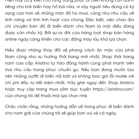
Hiện nay có ý kiến ​​cho rằng trang phục đi biển không còn dành
riêng cho bãi biển hay hồ bơi nữa, vì vậy người tiêu dùng có kỳ
vọng cao hơn về những món đồ họ mua, cũng như nhu cầu về
tính năng và tính linh hoạt của chúng. Đặc biệt, việc chọn địa
chỉ chuyên bán đồ đi biển dành cho Nam là một điều đáng
được cân nhắc kỹ. Bởi sự ra đời của hàng loạt shop bán hàng
online ngày càng khiến cho các đấng mày râu khó lựa chọn.
Hiểu được những thay đổi về phong cách ăn mặc của phái
Nam cũng như xu hướng thời trang mới nhất; Shop thời trang
nam cao cấp Aristino tự hào đồng hành cùng phái mạnh trên
mọi nhu cầu trang phục chuẩn gu. Nếu bạn đang muốn tạo
nên những outfit đi biển nổi bật và không bao giờ lỗi mode với
chi phí đầu tư tiết kiệm nhất. Hãy ghé ngay đến Shop Aristino
hoặc truy cập trang mua sắm trực tuyến
https://aristino.com/
của chúng tôi để thoải mái lựa chọn nhé.
Chắc chắn rằng, những hướng dẫn về trang phục đi biển dành
cho nam giới của chúng tôi sẽ giúp bạn vui vẻ cả ngày.