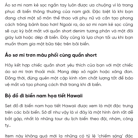
Áo sơ mi nam kẻ sọc ngắn tay luôn được ưa chuộng vì là trang
phục đi biển thông thường của nam giới. Đặc biệt là khi bạn
đang chơi một số môn thể thao với phụ nữ và cần tạo phong
cách trông bảnh bao hơn! Ngoài ra, áo sơ mi nam kẻ sọc cũng
sẽ cực kỳ bắt mắt với quần short denim tương phản và một đôi
giày lười hoặc dép đi biển. Đây cũng là lựa chọn tối ưu khi bạn
muốn tham gia một bữa tiệc trên bãi biển.
Áo sơ mi trơn màu phối cùng quần short
Hãy kết hợp chiếc quần short yêu thích của bạn với một chiếc
áo sơ mi trơn thoải mái. Mang dép xỏ ngón hoặc xăng đan.
Đồng thời, đừng quên một cặp kính râm chất lượng tốt để bảo
vệ mắt và tạo phong cách thời trang khi đi biển.
Bộ đồ đi biển nam họa tiết Hawaii
Set đồ đi biển nam họa tiết Hawaii được xem là một đặc trưng
trên các bãi biển. Sở dĩ như vậy là vì đây là một hình ảnh rất dễ
bắt gặp, nhất là những tour du lịch biển theo đội, nhóm, công
ty…
Item này không quá mới lạ những có tỷ lệ ‘chiếm sóng’ đặc