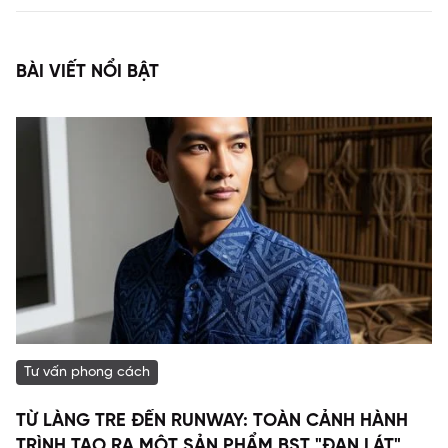
BÀI VIẾT NỔI BẬT
Tư vấn phong cách
TỪ LÀNG TRE ĐẾN RUNWAY: TOÀN CẢNH HÀNH
TRÌNH TẠO RA MỘT SẢN PHẨM BST "ĐAN LÁT"