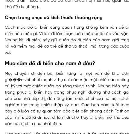
hoặc thấm nước biển. Do đó, cần chuẩn bị thêm bộ quần áo
khô để dự phòng.
Chọn trang phục có kích thước thoáng rộng
Cách mặc đồ đi biển cũng quan trọng không kém vấn đề đi
biển nên mặc gì. Vì khi đi làm, bạn luôn mặc quần áo vừa vặn.
Nhưng khi đi biển, hãy giữ quần áo đi biển của nam giới rộng
rãi và mềm mại để cơ thể dễ thở và thoải mái trong các cuộc
vui.
Mua sắm đồ đi biển cho nam ở đâu?
Một chuyến đi đến bãi biển từng là một vấn đề khá đơn
gi���n với phái mạnh vì họ chỉ cần mặc một chiếc áo phông
cũ kỹ với một chiếc quần bơi rộng thùng thình. Nhưng hiện nay,
trang phục đi biển, hay trang phục nghỉ dưỡng như cách gọi
của các nhà tiếp thị, đã nâng tầm cuộc chơi của nó một cách
nghiêm túc trong nhiều thập kỷ qua. Các bạn nam tuổi teen
bây giờ luôn có sự quan tâm đặc biệt đến phong cách Fashion
của mình. Dù là đi học, đi làm, đi chơi hay đi biển, mọi thứ đều
cần có sự chỉn chu nhất định.