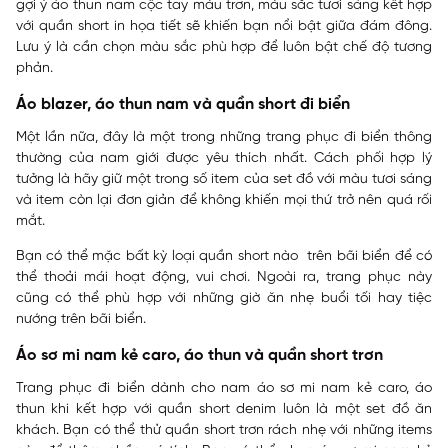
gợi ý áo thun nam cộc tay màu trơn, màu sắc tươi sáng kết hợp
với quần short in họa tiết sẽ khiến bạn nổi bật giữa đám đông.
Lưu ý là cần chọn màu sắc phù hợp để luôn bật chế độ tương
phản.
Áo blazer, áo thun nam và quần short đi biển
Một lần nữa, đây là một trong những trang phục đi biển thông
thường của nam giới được yêu thích nhất. Cách phối hợp lý
tưởng là hãy giữ một trong số item của set đồ với màu tươi sáng
và item còn lại đơn giản để không khiến mọi thứ trở nên quá rối
mắt.
Bạn có thể mặc bất kỳ loại quần short nào trên bãi biển để có
thể thoải mái hoạt động, vui chơi. Ngoài ra, trang phục này
cũng có thể phù hợp với những giờ ăn nhẹ buổi tối hay tiệc
nướng trên bãi biển.
Áo sơ mi nam kẻ caro, áo thun và quần short trơn
Trang phục đi biển dành cho nam áo sơ mi nam kẻ caro, áo
thun khi kết hợp với quần short denim luôn là một set đồ ăn
khách. Bạn có thể thử quần short trơn rách nhẹ với những items