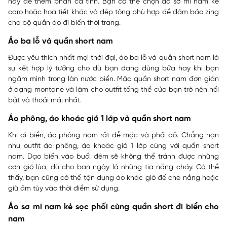
này để thêm phần cá tính. Bạn có thể chọn áo sơ mi nam kẻ
caro hoặc họa tiết khác và dép tông phù hợp để đảm bảo zing
cho bộ quần áo đi biển thời trang.
Áo ba lỗ và quần short nam
Được yêu thích nhất mọi thời đại, áo ba lỗ và quần short nam là
sự kết hợp lý tưởng cho dù bạn đang dùng bữa hay khi bạn
ngâm mình trong làn nước biển. Mặc quần short nam đơn giản
ở dạng montane và làm cho outfit tổng thể của bạn trở nên nổi
bật và thoải mái nhất.
Áo phông, áo khoác gió 1 lớp và quần short nam
Khi đi biển, áo phông nam rất dễ mặc và phối đồ. Chẳng hạn
như outfit áo phông, áo khoác gió 1 lớp cùng với quần short
nam. Dạo biển vào buổi đêm sẽ không thể tránh được những
cơn gió lùa, dù cho ban ngày là những tia nắng cháy. Có thể
thấy, bạn cũng có thể tận dụng áo khác gió để che nắng hoặc
giữ ấm tùy vào thời điểm sử dụng.
Áo sơ mi nam kẻ sọc phối cùng quần short đi biển cho
nam