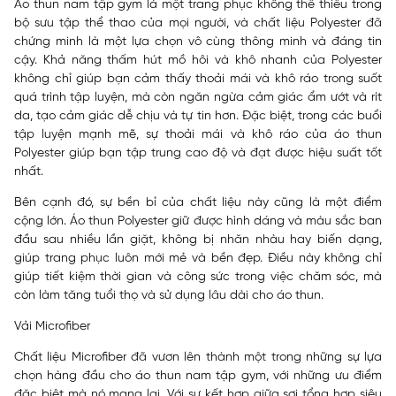
Áo thun nam tập gym là một trang phục không thể thiếu trong
bộ sưu tập thể thao của mọi người, và chất liệu Polyester đã
chứng minh là một lựa chọn vô cùng thông minh và đáng tin
cậy. Khả năng thấm hút mồ hôi và khô nhanh của Polyester
không chỉ giúp bạn cảm thấy thoải mái và khô ráo trong suốt
quá trình tập luyện, mà còn ngăn ngừa cảm giác ẩm ướt và rít
da, tạo cảm giác dễ chịu và tự tin hơn. Đặc biệt, trong các buổi
tập luyện mạnh mẽ, sự thoải mái và khô ráo của áo thun
Polyester giúp bạn tập trung cao độ và đạt được hiệu suất tốt
nhất.
Bên cạnh đó, sự bền bỉ của chất liệu này cũng là một điểm
cộng lớn. Áo thun Polyester giữ được hình dáng và màu sắc ban
đầu sau nhiều lần giặt, không bị nhăn nhàu hay biến dạng,
giúp trang phục luôn mới mẻ và bền đẹp. Điều này không chỉ
giúp tiết kiệm thời gian và công sức trong việc chăm sóc, mà
còn làm tăng tuổi thọ và sử dụng lâu dài cho áo thun.
Vải Microfiber
Chất liệu Microfiber đã vươn lên thành một trong những sự lựa
chọn hàng đầu cho áo thun nam tập gym, với những ưu điểm
đặc biệt mà nó mang lại. Với sự kết hợp giữa sợi tổng hợp siêu