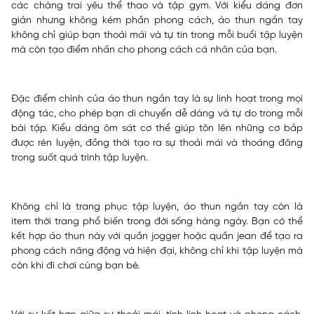
các chàng trai yêu thể thao và tập gym. Với kiểu dáng đơn
giản nhưng không kém phần phong cách, áo thun ngắn tay
không chỉ giúp bạn thoải mái và tự tin trong mỗi buổi tập luyện
mà còn tạo điểm nhấn cho phong cách cá nhân của bạn.
Đặc điểm chính của áo thun ngắn tay là sự linh hoạt trong mọi
động tác, cho phép bạn di chuyển dễ dàng và tự do trong mỗi
bài tập. Kiểu dáng ôm sát cơ thể giúp tôn lên những cơ bắp
được rèn luyện, đồng thời tạo ra sự thoải mái và thoáng đãng
trong suốt quá trình tập luyện.
Không chỉ là trang phục tập luyện, áo thun ngắn tay còn là
item thời trang phổ biến trong đời sống hàng ngày. Bạn có thể
kết hợp áo thun này với quần jogger hoặc quần jean để tạo ra
phong cách năng động và hiện đại, không chỉ khi tập luyện mà
còn khi đi chơi cùng bạn bè.