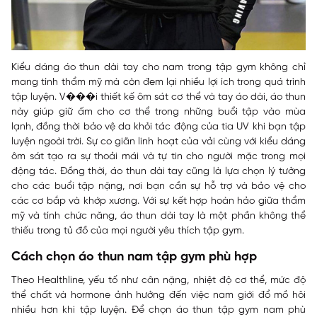
Kiểu dáng áo thun dài tay cho nam trong tập gym không chỉ
mang tính thẩm mỹ mà còn đem lại nhiều lợi ích trong quá trình
tập luyện. V���i thiết kế ôm sát cơ thể và tay áo dài, áo thun
này giúp giữ ấm cho cơ thể trong những buổi tập vào mùa
lạnh, đồng thời bảo vệ da khỏi tác động của tia UV khi bạn tập
luyện ngoài trời. Sự co giãn linh hoạt của vải cùng với kiểu dáng
ôm sát tạo ra sự thoải mái và tự tin cho người mặc trong mọi
động tác. Đồng thời, áo thun dài tay cũng là lựa chọn lý tưởng
cho các buổi tập nặng, nơi bạn cần sự hỗ trợ và bảo vệ cho
các cơ bắp và khớp xương. Với sự kết hợp hoàn hảo giữa thẩm
mỹ và tính chức năng, áo thun dài tay là một phần không thể
thiếu trong tủ đồ của mọi người yêu thích tập gym.
Cách chọn áo thun nam tập gym phù hợp
Theo Healthline, yếu tố như cân nặng, nhiệt độ cơ thể, mức độ
thể chất và hormone ảnh hưởng đến việc nam giới đổ mồ hôi
nhiều hơn khi tập luyện. Để chọn áo thun tập gym nam phù