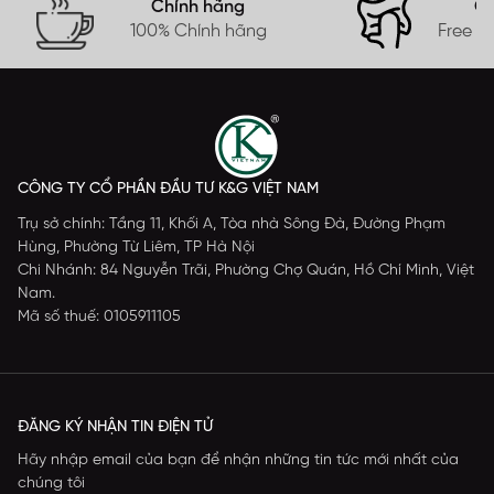
Chính hãng
Gi
100% Chính hãng
Free s
CÔNG TY CỔ PHẦN ĐẦU TƯ K&G VIỆT NAM
Trụ sở chính: Tầng 11, Khối A, Tòa nhà Sông Đà, Đường Phạm
Hùng, Phường Từ Liêm, TP Hà Nội
Chi Nhánh: 84 Nguyễn Trãi, Phường Chợ Quán, Hồ Chí Minh, Việt
Nam.
Mã số thuế: 0105911105
ĐĂNG KÝ NHẬN TIN ĐIỆN TỬ
Hãy nhập email của bạn để nhận những tin tức mới nhất của
chúng tôi