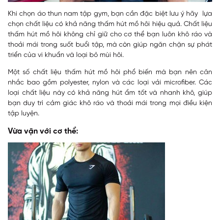
Khi chọn áo thun nam tập gym, bạn cần đặc biệt lưu ý hãy lựa
chọn chất liệu có khả năng thấm hút mồ hôi hiệu quả. Chất liệu
thấm hút mồ hôi không chỉ giữ cho cơ thể bạn luôn khô ráo và
thoải mái trong suốt buổi tập, mà còn giúp ngăn chặn sự phát
triển của vi khuẩn và loại bỏ mùi hôi.
Một số chất liệu thấm hút mồ hôi phổ biến mà bạn nên cân
nhắc bao gồm polyester, nylon và các loại vải microfiber. Các
loại chất liệu này có khả năng hút ẩm tốt và nhanh khô, giúp
bạn duy trì cảm giác khô ráo và thoải mái trong mọi điều kiện
tập luyện.
Vừa vặn với cơ thể: