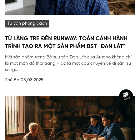
Tư vấn phong cách
TỪ LÀNG TRE ĐẾN RUNWAY: TOÀN CẢNH HÀNH
TRÌNH TẠO RA MỘT SẢN PHẨM BST "ĐAN LÁT"
Mỗi sản phẩm trong Bộ sưu tập Đan Lát của Aristino không chỉ
là một món đồ thời trang – đó là một câu chuyện về di sản, sự
sáng...
Thứ Ba 05,08,2025