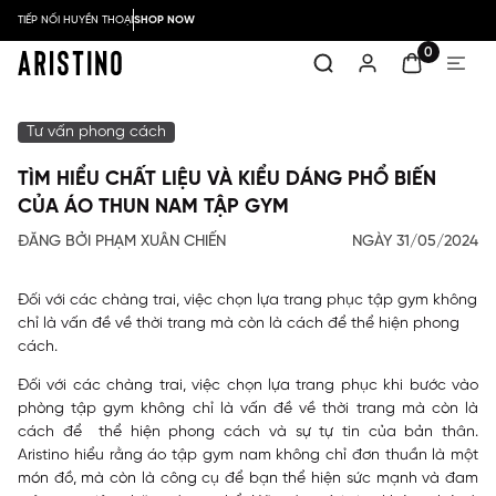
TIẾP NỐI HUYỀN THOẠI
SHOP NOW
0
Tư vấn phong cách
TÌM HIỂU CHẤT LIỆU VÀ KIỂU DÁNG PHỔ BIẾN
CỦA ÁO THUN NAM TẬP GYM
ĐĂNG BỞI PHẠM XUÂN CHIẾN
NGÀY 31/05/2024
Đối với các chàng trai, việc chọn lựa trang phục tập gym không
chỉ là vấn đề về thời trang mà còn là cách để thể hiện phong
cách.
Đối với các chàng trai, việc chọn lựa trang phục khi bước vào
phòng tập gym không chỉ là vấn đề về thời trang mà còn là
cách để thể hiện phong cách và sự tự tin của bản thân.
Aristino hiểu rằng áo tập gym nam không chỉ đơn thuần là một
món đồ, mà còn là công cụ để bạn thể hiện sức mạnh và đam