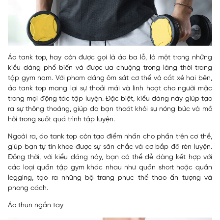
Áo tank top, hay còn được gọi là áo ba lỗ, là một trong những
kiểu dáng phổ biến và được ưa chuộng trong làng thời trang
tập gym nam. Với phom dáng ôm sát cơ thể và cắt xẻ hai bên,
áo tank top mang lại sự thoải mái và linh hoạt cho người mặc
trong mọi động tác tập luyện. Đặc biệt, kiểu dáng này giúp tạo
ra sự thông thoáng, giúp da bạn thoát khỏi sự nóng bức và mồ
hôi trong suốt quá trình tập luyện.
Ngoài ra, áo tank top còn tạo điểm nhấn cho phần trên cơ thể,
giúp bạn tự tin khoe được sự săn chắc và cơ bắp đã rèn luyện.
Đồng thời, với kiểu dáng này, bạn có thể dễ dàng kết hợp với
các loại quần tập gym khác nhau như quần short hoặc quần
legging, tạo ra những bộ trang phục thể thao ấn tượng và
phong cách.
Áo thun ngắn tay