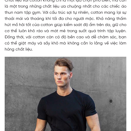
Chất liệu vải cotton không chỉ là một lựa chọn phổ biến, mà còn
là một trong những chất liệu ưa chuộng nhất cho các chiếc áo
thun nam tập gym. Với cấu trúc sợi tự nhiên, cotton mang lại sự
thoải mái và thoáng khí tối đa cho người mặc. Khả năng thấm
hút mồ hôi tốt của cotton giúp kiểm soát độ ẩm trên da, giữ cho
cơ thể luôn khô ráo và mát mẻ trong suốt quá trình tập luyện.
Đồng thời, vải cotton còn có độ bền cao và dễ chăm sóc, bạn
có thể giặt máy và sấy khô mà không cần lo lắng về việc làm
hỏng chất liệu.