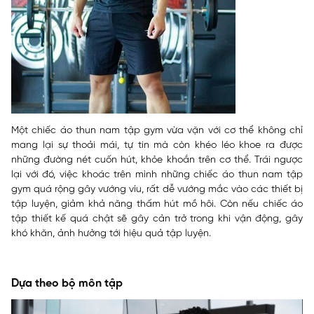
Một chiếc áo thun nam tập gym vừa vặn với cơ thể không chỉ
mang lại sự thoải mái, tự tin mà còn khéo léo khoe ra được
những đường nét cuốn hút, khỏe khoắn trên cơ thể. Trái ngược
lại với đó, việc khoác trên mình những chiếc áo thun nam tập
gym quá rộng
gây vướng víu, rất dễ vướng mắc vào các thiết bị
tập luyện, giảm khả năng thấm hút mồ hôi. Còn nếu chiếc áo
tập thiết kế quá chật sẽ gây cản trở trong khi vận động, gây
khó khăn, ảnh hưởng tới hiệu quả tập luyện.
Dựa theo bộ môn tập