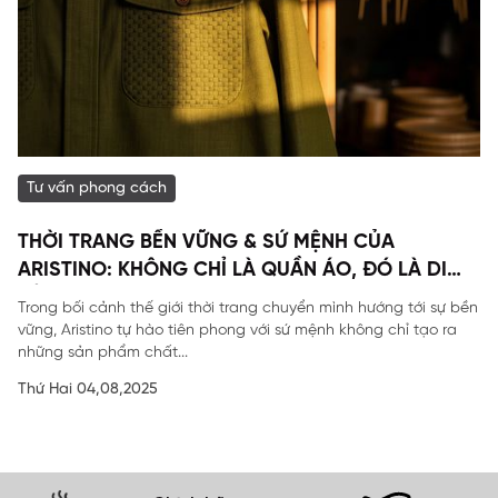
Tư vấn phong cách
THỜI TRANG BỀN VỮNG & SỨ MỆNH CỦA
ARISTINO: KHÔNG CHỈ LÀ QUẦN ÁO, ĐÓ LÀ DI
SẢN
Trong bối cảnh thế giới thời trang chuyển mình hướng tới sự bền
vững, Aristino tự hào tiên phong với sứ mệnh không chỉ tạo ra
những sản phẩm chất...
Thứ Hai 04,08,2025