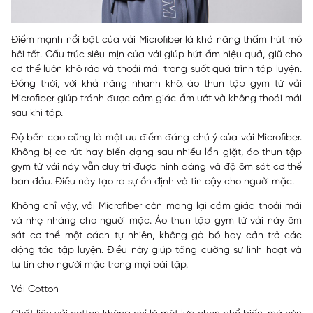
Điểm mạnh nổi bật của vải Microfiber là khả năng thấm hút mồ
hôi tốt. Cấu trúc siêu mịn của vải giúp hút ẩm hiệu quả, giữ cho
cơ thể luôn khô ráo và thoải mái trong suốt quá trình tập luyện.
Đồng thời, với khả năng nhanh khô, áo thun tập gym từ vải
Microfiber giúp tránh được cảm giác ẩm ướt và không thoải mái
sau khi tập.
Độ bền cao cũng là một ưu điểm đáng chú ý của vải Microfiber.
Không bị co rút hay biến dạng sau nhiều lần giặt, áo thun tập
gym từ vải này vẫn duy trì được hình dáng và độ ôm sát cơ thể
ban đầu. Điều này tạo ra sự ổn định và tin cậy cho người mặc.
Không chỉ vậy, vải Microfiber còn mang lại cảm giác thoải mái
và nhẹ nhàng cho người mặc. Áo thun tập gym từ vải này ôm
sát cơ thể một cách tự nhiên, không gò bó hay cản trở các
động tác tập luyện. Điều này giúp tăng cường sự linh hoạt và
tự tin cho người mặc trong mọi bài tập.
Vải Cotton