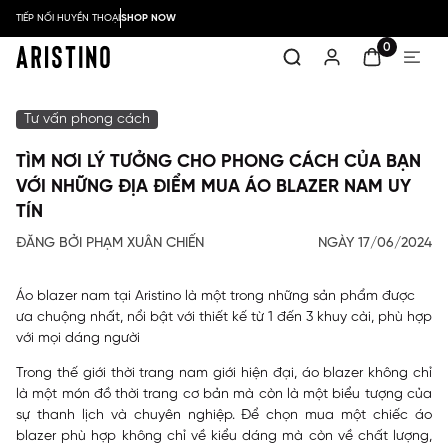
TIẾP NỐI HUYỀN THOẠI
SHOP NOW
0
Tư vấn phong cách
TÌM NƠI LÝ TƯỞNG CHO PHONG CÁCH CỦA BẠN
VỚI NHỮNG ĐỊA ĐIỂM MUA ÁO BLAZER NAM UY
TÍN
ĐĂNG BỞI PHẠM XUÂN CHIẾN
NGÀY 17/06/2024
Áo blazer nam tại Aristino là một trong những sản phẩm được
ưa chuộng nhất, nổi bật với thiết kế từ 1 đến 3 khuy cài, phù hợp
với mọi dáng người
Trong thế giới thời trang nam giới hiện đại, áo blazer không chỉ
là một món đồ thời trang cơ bản mà còn là một biểu tượng của
sự thanh lịch và chuyên nghiệp. Để chọn mua một chiếc áo
blazer phù hợp không chỉ về kiểu dáng mà còn về chất lượng,