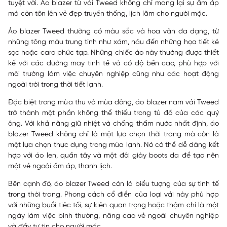
tuyệt vời. Áo blazer từ vải Tweed không chỉ mang lại sự ấm áp
mà còn tôn lên vẻ đẹp truyền thống, lịch lãm cho người mặc.
Áo blazer Tweed thường có màu sắc và hoa văn đa dạng, từ
những tông màu trung tính như xám, nâu đến những họa tiết kẻ
sọc hoặc caro phức tạp. Những chiếc áo này thường được thiết
kế với các đường may tinh tế và có độ bền cao, phù hợp với
môi trường làm việc chuyên nghiệp cũng như các hoạt động
ngoài trời trong thời tiết lạnh.
Đặc biệt trong mùa thu và mùa đông, áo blazer nam vải Tweed
trở thành một phần không thể thiếu trong tủ đồ của các quý
ông. Với khả năng giữ nhiệt và chống thấm nước nhất định, áo
blazer Tweed không chỉ là một lựa chọn thời trang mà còn là
một lựa chọn thực dụng trong mùa lạnh. Nó có thể dễ dàng kết
hợp với áo len, quần tây và một đôi giày boots da để tạo nên
một vẻ ngoài ấm áp, thanh lịch.
Bên cạnh đó, áo blazer Tweed còn là biểu tượng của sự tinh tế
trong thời trang. Phong cách cổ điển của loại vải này phù hợp
với những buổi tiệc tối, sự kiện quan trọng hoặc thậm chí là một
ngày làm việc bình thường, nâng cao vẻ ngoài chuyên nghiệp
và đầy tự tin cho người mặc.