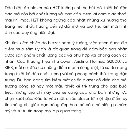
Đặc biệt, áo blazer của H2T không chỉ thu hút bởi thiết kế độc
đáo mà còn bởi chất lượng vải cao cấp, đem lại cảm giác thoải
mái khi mặc. H2T không ngừng cập nhật những xu hướng thời
trang mới nhất, hướng đến sự đổi mới và tươi trẻ, làm mới hình
ảnh của quý ông hiện đại.
Khi tìm kiếm chiếc áo blazer nam lý tưởng, việc chọn được địa
điểm mua sắm uy tín là rất quan trọng để đảm bảo bạn nhận
được sản phẩm chất lượng cao và phù hợp với phong cách cá
nhân. Các thương hiệu như Owen, Aristino, Holmes, G2000, và
KIRK, mỗi nơi đều có những điểm mạnh riêng biệt, từ sự đa dạng
trong thiết kế đến chất lượng vải và phong cách thời trang đặc
trưng. Dù bạn đang tìm kiếm một chiếc blazer cổ điển cho môi
trường công sở hay một mẫu thiết kế trẻ trung cho các buổi
tiệc, những địa chỉ này đều sẽ cung cấp cho bạn những lựa
chọn xuất sắc. Đầu tư vào một chiếc blazer từ một địa điểm uy
tín không chỉ giúp bạn trông đẹp hơn mà còn thể hiện gu thẩm
mỹ và sự tự tin trong mọi dịp quan trọng.