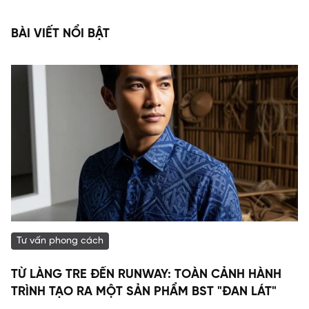
BÀI VIẾT NỔI BẬT
Tư vấn phong cách
TỪ LÀNG TRE ĐẾN RUNWAY: TOÀN CẢNH HÀNH
TRÌNH TẠO RA MỘT SẢN PHẨM BST "ĐAN LÁT"