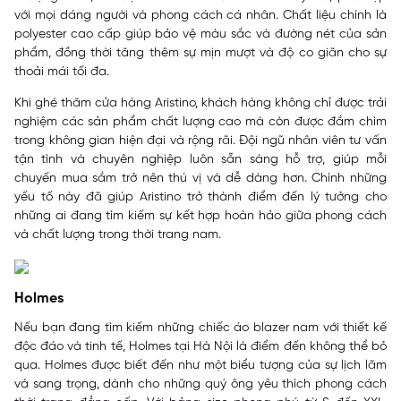
với mọi dáng người và phong cách cá nhân. Chất liệu chính là
polyester cao cấp giúp bảo vệ màu sắc và đường nét của sản
phẩm, đồng thời tăng thêm sự mịn mượt và độ co giãn cho sự
thoải mái tối đa.
Khi ghé thăm cửa hàng Aristino, khách hàng không chỉ được trải
nghiệm các sản phẩm chất lượng cao mà còn được đắm chìm
trong không gian hiện đại và rộng rãi. Đội ngũ nhân viên tư vấn
tận tình và chuyên nghiệp luôn sẵn sàng hỗ trợ, giúp mỗi
chuyến mua sắm trở nên thú vị và dễ dàng hơn. Chính những
yếu tố này đã giúp Aristino trở thành điểm đến lý tưởng cho
những ai đang tìm kiếm sự kết hợp hoàn hảo giữa phong cách
và chất lượng trong thời trang nam.
Holmes
Nếu bạn đang tìm kiếm những chiếc áo blazer nam với thiết kế
độc đáo và tinh tế, Holmes tại Hà Nội là điểm đến không thể bỏ
qua. Holmes được biết đến như một biểu tượng của sự lịch lãm
và sang trọng, dành cho những quý ông yêu thích phong cách