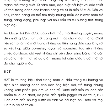
Krik, một thương hiệu thời trang đầy sức sống đã phát triển
mạnh mẽ trong suốt 10 năm qua, đặc biệt nổi bật với các thiết
kế thời trang dành cho khách hàng trẻ từ 18 đến 35 tuổi. Đến với
Krik, khách hàng có thể tìm thấy những mẫu áo blazer nam trẻ
trung, năng động, phù hợp với nhu cầu và xu hướng thời trang
hiện đại.
Áo blazer tại Krik được cập nhật mẫu mã thường xuyên, mang
đến những lựa chọn thời trang mới nhất cho khách hàng. Chất
liệu sản phẩm là một trong những ưu tiên hàng đầu của Krik, với
sự kết hợp giữa polyester, rayon và spandex, tạo nên những
chiếc áo khoác giả vest không chỉ bền đẹp, sáng bóng mà còn
vô cùng mềm mại và co giãn, mang lại cảm giác thoải mái tối
đa cho người mặc.
H2T
H2T là thương hiệu thời trang nam đi đầu trong xu hướng và
định hình phong cách cho đàn ông hiện đại, trẻ trung nhưng
không kém phần lịch lãm và tinh tế. Được biết đến với các sản
phẩm từ quần short, áo polo, đến quần jogger và áo thun, H2T
luôn đem đến những outfit cá tính và nổi bật, phù hợp với mọi
lứa tuổi và sở thích.