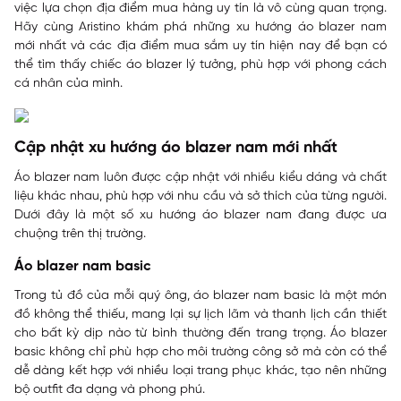
việc lựa chọn địa điểm mua hàng uy tín là vô cùng quan trọng.
Hãy cùng
Aristino
khám phá những xu hướng áo blazer nam
mới nhất và các địa điểm mua sắm uy tín hiện nay để bạn có
thể tìm thấy chiếc áo blazer lý tưởng, phù hợp với phong cách
cá nhân của mình.
Cập nhật xu hướng áo blazer nam mới nhất
Áo blazer nam luôn được cập nhật với nhiều kiểu dáng và chất
liệu khác nhau, phù hợp với nhu cầu và sở thích của từng người.
Dưới đây là một số xu hướng áo blazer nam đang được ưa
chuộng trên thị trường.
Áo blazer nam basic
Trong tủ đồ của mỗi quý ông, áo blazer nam basic là một món
đồ không thể thiếu, mang lại sự lịch lãm và thanh lịch cần thiết
cho bất kỳ dịp nào từ bình thường đến trang trọng. Áo blazer
basic không chỉ phù hợp cho môi trường công sở mà còn có thể
dễ dàng kết hợp với nhiều loại trang phục khác, tạo nên những
bộ outfit đa dạng và phong phú.