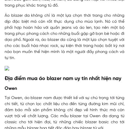
trang phục khác trong tủ đồ.
Áo blazer da không chỉ là một lựa chọn thời trang cho những
dịp đặc biệt mà còn rất thực dụng cho mùa lạnh. Nó có thể
phối hợp hoàn hảo với quần jeans và áo len, tạo nên một bộ
trang phục phong cách cho những buổi gặp gỡ bạn bè hoặc đi
dạo phố. Ngoài ra, áo blazer da cũng là một lựa chọn tuyệt vời
cho các buổi hòa nhạc rock, sự kiện thời trang hoặc bất kỳ nơi
nào bạn muốn thể hiện mình là một người đầy phong cách và
tự tin.
Địa điểm mua áo blazer nam uy tín nhất hiện nay
Owen
Tại Owen, áo blazer nam được thiết kế với sự chú trọng tới từng
chi tiết, từ chọn lọc chất liệu cho đến từng đường kim mũi chỉ,
đảm bảo mỗi sản phẩm không chỉ đẹp về hình thức mà còn
vượt trội về chất lượng. Các mẫu blazer tại Owen đa dạng từ
classic cho tới hiện đại, từ những chiếc blazer basic cho tới
những mẫu blazer họa tiết độc đáo hay blazer từ vải