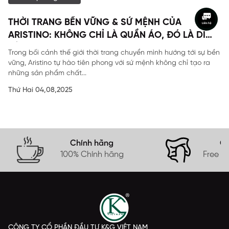
THỜI TRANG BỀN VỮNG & SỨ MỆNH CỦA
ARISTINO: KHÔNG CHỈ LÀ QUẦN ÁO, ĐÓ LÀ DI
SẢN
Trong bối cảnh thế giới thời trang chuyển mình hướng tới sự bền
vững, Aristino tự hào tiên phong với sứ mệnh không chỉ tạo ra
những sản phẩm chất...
Thứ Hai 04,08,2025
Chính hãng
Gi
100% Chính hãng
Free s
CÔNG TY CỔ PHẦN ĐẦU TƯ K&G VIỆT NAM