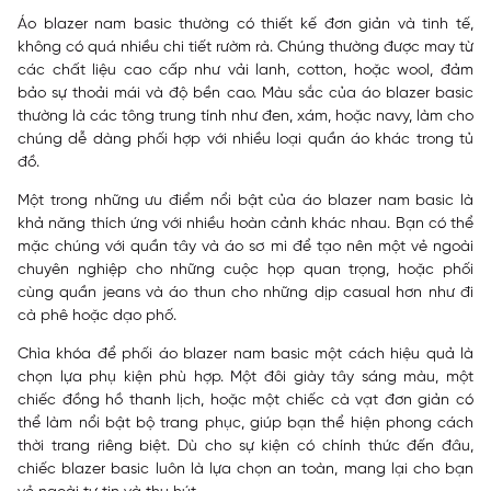
Áo blazer nam basic thường có thiết kế đơn giản và tinh tế,
không có quá nhiều chi tiết rườm rà. Chúng thường được may từ
các chất liệu cao cấp như vải lanh, cotton, hoặc wool, đảm
bảo sự thoải mái và độ bền cao. Màu sắc của áo blazer basic
thường là các tông trung tính như đen, xám, hoặc navy, làm cho
chúng dễ dàng phối hợp với nhiều loại quần áo khác trong tủ
đồ.
Một trong những ưu điểm nổi bật của áo blazer nam basic là
khả năng thích ứng với nhiều hoàn cảnh khác nhau. Bạn có thể
mặc chúng với quần tây và áo sơ mi để tạo nên một vẻ ngoài
chuyên nghiệp cho những cuộc họp quan trọng, hoặc phối
cùng quần jeans và áo thun cho những dịp casual hơn như đi
cà phê hoặc dạo phố.
Chìa khóa để phối áo blazer nam basic một cách hiệu quả là
chọn lựa phụ kiện phù hợp. Một đôi giày tây sáng màu, một
chiếc đồng hồ thanh lịch, hoặc một chiếc cà vạt đơn giản có
thể làm nổi bật bộ trang phục, giúp bạn thể hiện phong cách
thời trang riêng biệt. Dù cho sự kiện có chính thức đến đâu,
chiếc blazer basic luôn là lựa chọn an toàn, mang lại cho bạn