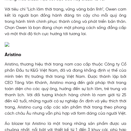
Với tiêu chí "Lịch lãm thời trang, vững vàng bản lĩnh", Owen cam
kết là người bạn đồng hành đáng tin cậy cho mỗi quý ông
trong hành trình chinh phục thành công và phát triển bản thân.
Chọn Owen là bạn đang chọn một phong cách sống đẳng cấp
và một thái độ tích cực hướng tới tương lai.
Aristino
Aristino, thương hiệu thời trang nam cao cấp thuộc Công ty Cổ
phần Đầu tư K&G Việt Nam, đã và đang khẳng định vị thế của
mình trên thị trường thời trang Việt Nam. Được thành lập bởi
CEO Tăng Văn Khánh, Aristino mang đến giải pháp thời trang
toàn diện cho các quý ông, hướng đến sự lịch lãm, trẻ trung và
thanh lịch. Với đối tượng khách hàng chính là nam giới từ 25
đến 40 tuổi, những người có sự nghiệp ổn định và yêu thích thời
trang, Aristino cung cấp các sản phẩm thời trang theo phong
cách châu Âu nhưng vẫn phù hợp với form dáng của người Việt.
Áo blazer tại Aristino là một trong những sản phẩm được ưa
chuộng nhất, nổi bật với thiết kế từ 1 đến 3 khuy cài, phù hợp