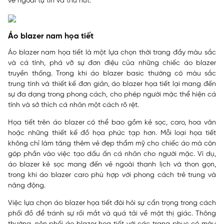
vẻ ngoài tự tin và thu hút.
Áo blazer nam họa tiết
Áo blazer nam họa tiết là một lựa chọn thời trang đầy màu sắc
và cá tính, phá vỡ sự đơn điệu của những chiếc áo blazer
truyền thống. Trong khi áo blazer basic thường có màu sắc
trung tính và thiết kế đơn giản, áo blazer họa tiết lại mang đến
sự đa dạng trong phong cách, cho phép người mặc thể hiện cá
tính và sở thích cá nhân một cách rõ rệt.
Họa tiết trên áo blazer có thể bao gồm kẻ sọc, caro, hoa văn
hoặc những thiết kế đồ họa phức tạp hơn. Mỗi loại họa tiết
không chỉ làm tăng thêm vẻ đẹp thẩm mỹ cho chiếc áo mà còn
góp phần vào việc tạo dấu ấn cá nhân cho người mặc. Ví dụ,
áo blazer kẻ sọc mang đến vẻ ngoài thanh lịch và thon gọn,
trong khi áo blazer caro phù hợp với phong cách trẻ trung và
năng động.
Việc lựa chọn áo blazer họa tiết đòi hỏi sự cẩn trọng trong cách
phối đồ để tránh sự rối mắt và quá tải về mặt thị giác. Thông