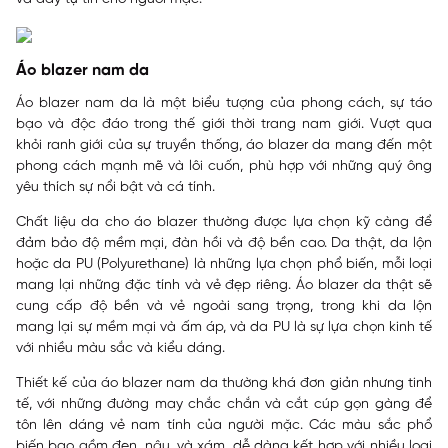
Áo blazer nam da
Áo blazer nam da là một biểu tượng của phong cách, sự táo
bạo và độc đáo trong thế giới thời trang nam giới. Vượt qua
khỏi ranh giới của sự truyền thống, áo blazer da mang đến một
phong cách mạnh mẽ và lôi cuốn, phù hợp với những quý ông
yêu thích sự nổi bật và cá tính.
Chất liệu da cho áo blazer thường được lựa chọn kỹ càng để
đảm bảo độ mềm mại, đàn hồi và độ bền cao. Da thật, da lộn
hoặc da PU (Polyurethane) là những lựa chọn phổ biến, mỗi loại
mang lại những đặc tính và vẻ đẹp riêng. Áo blazer da thật sẽ
cung cấp độ bền và vẻ ngoài sang trọng, trong khi da lộn
mang lại sự mềm mại và ấm áp, và da PU là sự lựa chọn kinh tế
với nhiều màu sắc và kiểu dáng.
Thiết kế của áo blazer nam da thường khá đơn giản nhưng tinh
tế, với những đường may chắc chắn và cắt cúp gọn gàng để
tôn lên dáng vẻ nam tính của người mặc. Các màu sắc phổ
biến bao gồm đen, nâu, và xám, dễ dàng kết hợp với nhiều loại