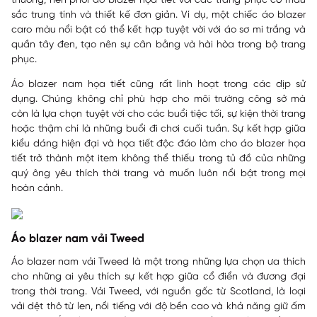
thường, nên phối áo blazer họa tiết với các trang phục có màu
sắc trung tính và thiết kế đơn giản. Ví dụ, một chiếc áo blazer
caro màu nổi bật có thể kết hợp tuyệt vời với áo sơ mi trắng và
quần tây đen, tạo nên sự cân bằng và hài hòa trong bộ trang
phục.
Áo blazer nam họa tiết cũng rất linh hoạt trong các dịp sử
dụng. Chúng không chỉ phù hợp cho môi trường công sở mà
còn là lựa chọn tuyệt vời cho các buổi tiệc tối, sự kiện thời trang
hoặc thậm chí là những buổi đi chơi cuối tuần. Sự kết hợp giữa
kiểu dáng hiện đại và họa tiết độc đáo làm cho áo blazer họa
tiết trở thành một item không thể thiếu trong tủ đồ của những
quý ông yêu thích thời trang và muốn luôn nổi bật trong mọi
hoàn cảnh.
Áo blazer nam vải Tweed
Áo blazer nam vải Tweed là một trong những lựa chọn ưa thích
cho những ai yêu thích sự kết hợp giữa cổ điển và đương đại
trong thời trang. Vải Tweed, với nguồn gốc từ Scotland, là loại
vải dệt thô từ len, nổi tiếng với độ bền cao và khả năng giữ ấm