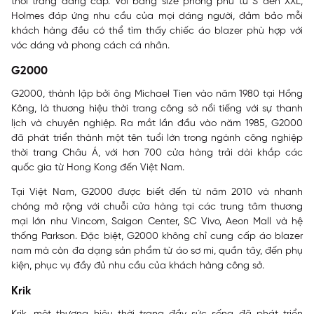
thời trang đẳng cấp. Với bảng size phong phú từ S đến XXL,
Holmes đáp ứng nhu cầu của mọi dáng người, đảm bảo mỗi
khách hàng đều có thể tìm thấy chiếc áo blazer phù hợp với
vóc dáng và phong cách cá nhân.
G2000
G2000, thành lập bởi ông Michael Tien vào năm 1980 tại Hồng
Kông, là thương hiệu thời trang công sở nổi tiếng với sự thanh
lịch và chuyên nghiệp. Ra mắt lần đầu vào năm 1985, G2000
đã phát triển thành một tên tuổi lớn trong ngành công nghiệp
thời trang Châu Á, với hơn 700 cửa hàng trải dài khắp các
quốc gia từ Hong Kong đến Việt Nam.
Tại Việt Nam, G2000 được biết đến từ năm 2010 và nhanh
chóng mở rộng với chuỗi cửa hàng tại các trung tâm thương
mại lớn như Vincom, Saigon Center, SC Vivo, Aeon Mall và hệ
thống Parkson. Đặc biệt, G2000 không chỉ cung cấp áo blazer
nam mà còn đa dạng sản phẩm từ áo sơ mi, quần tây, đến phụ
kiện, phục vụ đầy đủ nhu cầu của khách hàng công sở.
Krik