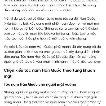
Họ đã biến đổi những kiểu dáng cổ điển như buzz cut và bro
flow hoặc sáng tạo lại hoàn toàn những kiểu khác để mang
đến vẻ đẹp độc đáo và sắc sảo cho mái tóc.
Một ví dụ tuyệt vời về điều này là mẫu tóc cá đối Hàn Quốc
(kiểu tóc mullet). Xây dựng một phiên bản đẹp hơn và mát mẻ
hơn nhiều so với bản gốc. Những sự sáng tạo này có thể giúp
bạn có một diện mạo táo bạo và trẻ trung. Hoặc tạo ra một
mẫu tóc hoàn hảo phù hợp với môi trường văn phòng.
Với các kiểu tóc nam Hàn Quốc, phái mạnh đã tận dụng tối đa
sự đơn giản, thiết thực và phong cách để xây dựng điểm nhấn
đặc trưng. Tóc nam Hàn Quốc có kết cấu dày nên xu hướng
thường là để tóc dài vừa phải, thịnh hành nhất là kiểu tóc layer.
Chọn kiểu tóc nam Hàn Quốc theo từng khuôn
mặt
Tóc nam Hàn Quốc cho người mặt vuông
Những người có gương mặt vuông thường sở hữu hàm rộng và
gò má cao. Tỷ lệ chiều dài và chiều rộng của khuôn mặt gần
bằng nhau. Đồng thời trán và quai hàm có chiều rộng tương tự