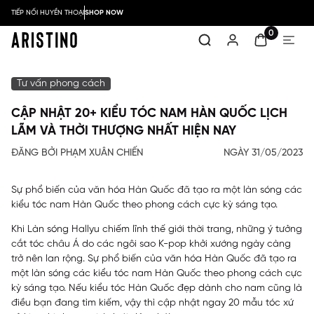
TIẾP NỐI HUYỀN THOẠI
SHOP NOW
0
Tư vấn phong cách
CẬP NHẬT 20+ KIỂU TÓC NAM HÀN QUỐC LỊCH
LÃM VÀ THỜI THƯỢNG NHẤT HIỆN NAY
ĐĂNG BỞI PHẠM XUÂN CHIẾN
NGÀY 31/05/2023
Sự phổ biến của văn hóa Hàn Quốc đã tạo ra một làn sóng các
kiểu tóc nam Hàn Quốc theo phong cách cực kỳ sáng tạo.
Khi Làn sóng Hallyu chiếm lĩnh thế giới thời trang, những ý tưởng
cắt tóc châu Á do các ngôi sao K-pop khởi xướng ngày càng
trở nên lan rộng. Sự phổ biến của văn hóa Hàn Quốc đã tạo ra
một làn sóng các kiểu tóc nam Hàn Quốc theo phong cách cực
kỳ sáng tạo. Nếu kiểu tóc Hàn Quốc đẹp dành cho nam cũng là
điều bạn đang tìm kiếm, vậy thì cập nhật ngay 20 mẫu tóc xứ