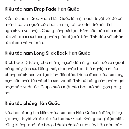
Kiểu tóc nam Drop Fade Hàn Quốc
Kiểu tóc nam Drop Fade Hàn Quốc là một cách tuyệt vời để cá
nhân hóa vẻ ngoài của bạn, mang lại tạo hình trở nên tinh
nghịch và vui nhộn. Chúng cũng sẽ tạo thêm cấu trúc cho mái
tóc và tạo ra sự tương phản giữa độ dài trên đỉnh đầu với phần
tóc ở sau và hai bên.
Kiểu tóc nam Long Slick Back Hàn Quốc
Slick back lý tưởng cho những người đàn ông muốn có vẻ ngoài
bóng bẩy, lịch sự. Đồng thời, cho phép bạn thử nghiệm nhiều
phong cách hơn với tạo hình độc đáo. Để có được kiểu tóc này,
bạn cần chải tóc về phía sau và cố định nó bằng sản phẩm gel
hoặc sáp vuốt tóc. Giúp khuôn mặt của bạn trở nên gọn gàng
hơn.
Kiểu tóc phồng Hàn Quốc
Nếu bạn đang tìm kiếm mẫu tóc nam Hàn Quốc cổ điển, thì sự
lựa chọn tuyệt vời đó là kiểu tóc buzz cut. Không có gì đặc biệt,
cũng không quá táo bạo, điều khiến kiểu tóc này hấp dẫn đàn