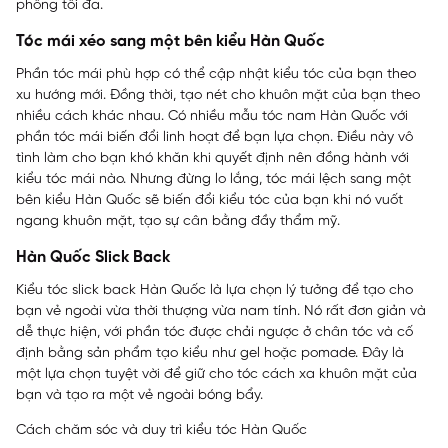
phồng tối đa.
Tóc mái xéo sang một bên kiểu Hàn Quốc
Phần tóc mái phù hợp có thể cập nhật kiểu tóc của bạn theo
xu hướng mới. Đồng thời, tạo nét cho khuôn mặt của bạn theo
nhiều cách khác nhau. Có nhiều mẫu tóc nam Hàn Quốc với
phần tóc mái biến đổi linh hoạt để bạn lựa chọn. Điều này vô
tình làm cho bạn khó khăn khi quyết định nên đồng hành với
kiểu tóc mái nào. Nhưng đừng lo lắng, tóc mái lệch sang một
bên kiểu Hàn Quốc sẽ biến đổi kiểu tóc của bạn khi nó vuốt
ngang khuôn mặt, tạo sự cân bằng đầy thẩm mỹ.
Hàn Quốc Slick Back
Kiểu tóc slick back Hàn Quốc là lựa chọn lý tưởng để tạo cho
bạn vẻ ngoài vừa thời thượng vừa nam tính. Nó rất đơn giản và
dễ thực hiện, với phần tóc được chải ngược ở chân tóc và cố
định bằng sản phẩm tạo kiểu như gel hoặc pomade. Đây là
một lựa chọn tuyệt vời để giữ cho tóc cách xa khuôn mặt của
bạn và tạo ra một vẻ ngoài bóng bẩy.
Cách chăm sóc và duy trì kiểu tóc Hàn Quốc