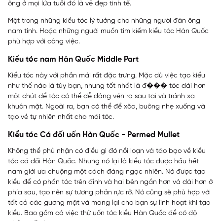
ông ở mọi lứa tuổi đó là vẻ đẹp tinh tế.
Một trong những kiểu tóc lý tưởng cho những người đàn ông
nam tính. Hoặc những người muốn tìm kiếm kiểu tóc Hàn Quốc
phù hợp với công việc.
Kiểu tóc nam Hàn Quốc Middle Part
Kiểu tóc này với phần mái rất đặc trưng. Mặc dù việc tạo kiểu
như thế nào là tùy bạn, nhưng tốt nhất là đ��� tóc dài hơn
một chút để tóc có thể dễ dàng vén ra sau tai và tránh xa
khuôn mặt. Ngoài ra, bạn có thể để xõa, buông nhẹ xuống và
tạo vẻ tự nhiên nhất cho mái tóc.
Kiểu tóc Cá đối uốn Hàn Quốc - Permed Mullet
Không thể phủ nhận có điều gì đó nổi loạn và táo bạo về kiểu
tóc cá đối Hàn Quốc. Nhưng nó lại là kiểu tóc được hầu hết
nam giới ưa chuộng một cách đáng ngạc nhiên. Nó được tạo
kiểu để có phần tóc trên đỉnh và hai bên ngắn hơn và dài hơn ở
phía sau, tạo nên sự tương phản rực rỡ. Nó cũng sẽ phù hợp với
tất cả các gương mặt và mang lại cho bạn sự linh hoạt khi tạo
kiểu. Bao gồm cả việc thử uốn tóc kiểu Hàn Quốc để có độ