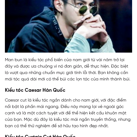
Man bun là kiểu tóc phổ biến của nam giới từ vài năm trở lại
đây và được ưa chuộng vì nó đơn giản, dễ thực hiện. Đặc biệt
là vượt qua những chuẩn mực giới tính lỗi thời. Bạn không cần
mái tóc quá dài mới có thể búi các lọn tóc của mình thành búi.
Kiểu tóc Caesar Hàn Quốc
Caesar cut là kiểu tóc ngắn dành cho nam giới, với đặc điểm
nổi bật là phần mái ngang. Điều này mang lại vẻ ngoài góc
cạnh và là một cách tuyệt vời để thể hiện kết cấu khuôn mặt
của bạn. Mặc dù đây là kiểu tóc mái ngắn truyền thống, nhưng
bạn có thể thử nghiệm để sở hữu tạo hình đẹp nhất.