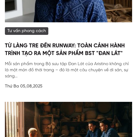
Tư vấn phong cách
TỪ LÀNG TRE ĐẾN RUNWAY: TOÀN CẢNH HÀNH
TRÌNH TẠO RA MỘT SẢN PHẨM BST "ĐAN LÁT"
Mỗi sản phẩm trong Bộ sưu tập Đan Lát của Aristino không chỉ
là một món đồ thời trang – đó là một câu chuyện về di sản, sự
sáng...
Thứ Ba 05,08,2025