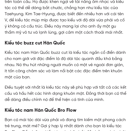
trên toàn cầu. Họ được khen ngợi về tài năng âm nhạc và kiểu
tóc có thể dễ dàng bắt chước, chẳng hạn như kiểu tóc của
Taehyung. Kim Tae-Hyung, được biết đến nhiều hơn với cái tên
V, để kiểu tóc múp míp được tạo kiểu với độ dài vừa phải và cố
ý không có cấu trúc. Điều này mang lại cho anh ấy một gu
thẩm mỹ vô tư và lạnh lùng, gợi cảm một cách thoải mái nhất.
Kiểu tóc buzz cut Hàn Quốc
Kiểu tóc nam Hàn Quốc buzz cut là kiểu tóc ngắn cổ điển dành
cho nam giới với đặc điểm là độ dài tóc quanh đầu khá bằng
nhau. Nó thu hút những người muốn có một vẻ ngoài đơn giản,
ít tốn công chăm sóc và làm nổi bật các đặc điểm trên khuôn
mặt của bạn.
Điều tuyệt vời nhất là kiểu tóc này sẽ phù hợp với tất cả các kết
cấu và hầu hết các hình dạng khuôn mặt. Đồng thời bạn có thể
dễ dàng điều chỉnh nó để thể hiện cá tính của mình.
Kiểu tóc nam Hàn Quốc Bro Flow
Bạn có mái tóc dài vừa phải và đang tìm kiếm một phong cách
trẻ trung, mát mẻ? Gợi ý hợp lý nhất dành cho bạn là kiểu tóc