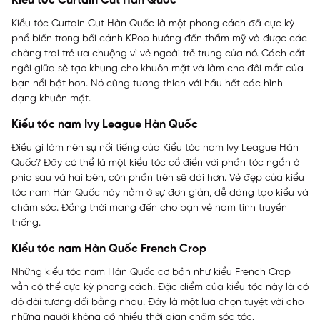
Kiểu tóc Curtain Cut Hàn Quốc
Kiểu tóc Curtain Cut Hàn Quốc là một phong cách đã cực kỳ
phổ biến trong bối cảnh KPop hướng đến thẩm mỹ và được các
chàng trai trẻ ưa chuộng vì vẻ ngoài trẻ trung của nó. Cách cắt
ngôi giữa sẽ tạo khung cho khuôn mặt và làm cho đôi mắt của
bạn nổi bật hơn. Nó cũng tương thích với hầu hết các hình
dạng khuôn mặt.
Kiểu tóc nam Ivy League Hàn Quốc
Điều gì làm nên sự nổi tiếng của Kiểu tóc nam Ivy League Hàn
Quốc? Đây có thể là một kiểu tóc cổ điển với phần tóc ngắn ở
phía sau và hai bên, còn phần trên sẽ dài hơn. Vẻ đẹp của kiểu
tóc nam Hàn Quốc này nằm ở sự đơn giản, dễ dàng tạo kiểu và
chăm sóc. Đồng thời mang đến cho bạn vẻ nam tính truyền
thống.
Kiểu tóc nam Hàn Quốc French Crop
Những kiểu tóc nam Hàn Quốc cơ bản như kiểu French Crop
vẫn có thể cực kỳ phong cách. Đặc điểm của kiểu tóc này là có
độ dài tương đối bằng nhau. Đây là một lựa chọn tuyệt vời cho
những người không có nhiều thời gian chăm sóc tóc.