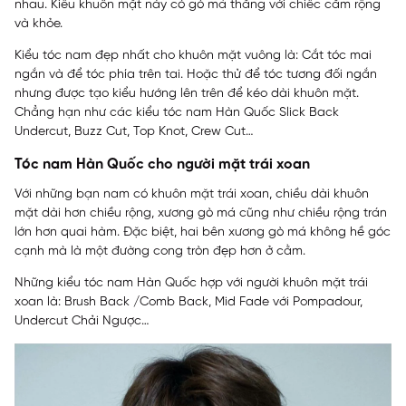
nhau. Kiểu khuôn mặt này có gò má thẳng với chiếc cằm rộng
và khỏe.
Kiểu tóc nam đẹp nhất cho khuôn mặt vuông là: Cắt tóc mai
ngắn và để tóc phía trên tai. Hoặc thử để tóc tương đối ngắn
nhưng được tạo kiểu hướng lên trên để kéo dài khuôn mặt.
Chẳng hạn như các kiểu tóc nam Hàn Quốc Slick Back
Undercut, Buzz Cut, Top Knot, Crew Cut…
Tóc nam Hàn Quốc cho người mặt trái xoan
Với những bạn nam có khuôn mặt trái xoan, chiều dài khuôn
mặt dài hơn chiều rộng, xương gò má cũng như chiều rộng trán
lớn hơn quai hàm. Đặc biệt, hai bên xương gò má không hề góc
cạnh mà là một đường cong tròn đẹp hơn ở cằm.
Những kiểu tóc nam Hàn Quốc hợp với người khuôn mặt trái
xoan là: Brush Back /Comb Back, Mid Fade với Pompadour,
Undercut Chải Ngược…