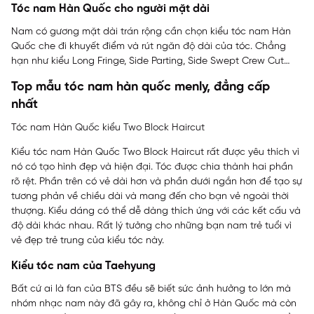
Tóc nam Hàn Quốc cho người mặt dài
Nam có gương mặt dài trán rộng cần chọn kiểu tóc nam Hàn
Quốc che đi khuyết điểm và rút ngăn độ dài của tóc. Chẳng
hạn như kiểu Long Fringe, Side Parting, Side Swept Crew Cut…
Top mẫu tóc nam hàn quốc menly, đẳng cấp
nhất
Tóc nam Hàn Quốc kiểu Two Block Haircut
Kiểu tóc nam Hàn Quốc Two Block Haircut rất được yêu thích vì
nó có tạo hình đẹp và hiện đại. Tóc được chia thành hai phần
rõ rệt. Phần trên có vẻ dài hơn và phần dưới ngắn hơn để tạo sự
tương phản về chiều dài và mang đến cho bạn vẻ ngoài thời
thượng. Kiểu dáng có thể dễ dàng thích ứng với các kết cấu và
độ dài khác nhau. Rất lý tưởng cho những bạn nam trẻ tuổi vì
vẻ đẹp trẻ trung của kiểu tóc này.
Kiểu tóc nam của Taehyung
Bất cứ ai là fan của BTS đều sẽ biết sức ảnh hưởng to lớn mà
nhóm nhạc nam này đã gây ra, không chỉ ở Hàn Quốc mà còn