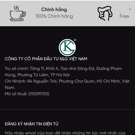
Chính hãng
Gi
100% Chính hãng
Free s
CÔNG TY CỔ PHẦN ĐẦU TƯ K&G VIỆT NAM
Trụ sở chính: Tầng 11, Khối A, Tòa nhà Sông Đà, Đường Phạm
Hùng, Phường Từ Liêm, TP Hà Nội
Chi Nhánh: 84 Nguyễn Trãi, Phường Chợ Quán, Hồ Chí Minh, Việt
Nam.
Mã số thuế: 0105911105
ĐĂNG KÝ NHẬN TIN ĐIỆN TỬ
Hãy nhập email của bạn để nhận những tin tức mới nhất của