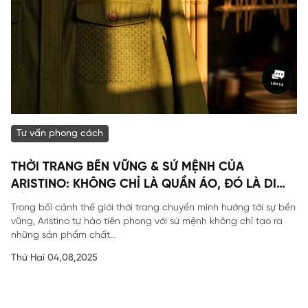
Tư vấn phong cách
THỜI TRANG BỀN VỮNG & SỨ MỆNH CỦA
ARISTINO: KHÔNG CHỈ LÀ QUẦN ÁO, ĐÓ LÀ DI
SẢN
Trong bối cảnh thế giới thời trang chuyển mình hướng tới sự bền
vững, Aristino tự hào tiên phong với sứ mệnh không chỉ tạo ra
những sản phẩm chất...
Thứ Hai 04,08,2025