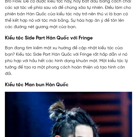
Bro Flow. Để có được kiểu tóc này, hãy bắt đầu bằng cách chải
các sợi tóc về phía sau và để chúng xõa tự nhiên. Điều làm cho
phiên bản Hàn Quốc của kiểu tóc này trở nên thú vị là bạn có
thể kết hợp nó với tóc mái bằng. Sự hòa hợp ăn ý để tôn lên
các đường nét gương mặt của bạn.
Kiểu tóc Side Part Hàn Quốc với Fringe
Bạn đang tìm kiếm một xu hướng để cập nhật kiểu tóc của
bạn? Kiểu tóc Side Part Hàn Quốc với Fringe rất hấp dẫn vì nó
phù hợp với hầu hết các hình dạng khuôn mặt. Một kiểu tóc lý
tưởng để tạo ra một phong cách hoàn thiện và tạo hình cân
đối.
Kiểu tóc Man bun Hàn Quốc