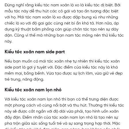
Đừng nghĩ rằng kiểu tóc nam xoăn lò xo là kiểu tóc dị biệt. Bởi
mẫu tóc này dễ thu hút các cô gái và tạo ấn tượng đặc biệt
với họ. Mái tóc nam xoăn lò xo được dập bung xù như những
chiếc lò xo với độ gai góc cùng nét bí ẩn khó tả. Hơn nữa, áp
dụng kỹ thuật bấm phồng còn giúp chân tóc tạo nên sự dày
dặn. Cũng vì thế mà những bạn nam tóc mỏng nên thử kiểu tóc
này.
Kiểu tóc xoăn nam side part
Nếu bạn muốn có mái tóc xoăn nhẹ tự nhiên thì kiểu tóc xoăn
side part là gợi ý tuyệt vời. Đặc điểm của kiểu tóc này là khá
mềm mại, bồng bềnh. Vừa tạo được sự lịch lãm, vừa giữ vẻ đẹp
trẻ trung, năng động.
Kiểu tóc xoăn nam lọn nhỏ
Với kiểu tóc xoăn nam lọn nhỏ thì bạn có thể trưng diện được
một phong cách vô cùng nổi bật và thu hút. Thường thì kiểu tóc
này sẽ được cắt ngắn với độ dài vừa phải, tạo hình uốn xoăn
đầy đặn. Điểm nhấn của tóc xoăn nam lọn nhỏ là tạo nên sự
pha trộn giữa sức sống tuổi trẻ và sự sang trọng hợp thời. Mặc