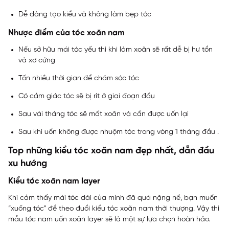
Dễ dàng tạo kiểu và không làm bẹp tóc
Nhược điểm của tóc xoăn nam
Nếu sở hữu mái tóc yếu thì khi làm xoăn sẽ rất dễ bị hư tổn
và xơ cứng
Tốn nhiều thời gian để chăm sóc tóc
Có cảm giác tóc sẽ bị rít ở giai đoạn đầu
Sau vài tháng tóc sẽ mất xoăn và cần được uốn lại
Sau khi uốn không được nhuộm tóc trong vòng 1 tháng đầu .
Top những kiểu tóc xoăn nam đẹp nhất, dẫn đầu
xu hướng
Kiểu tóc xoăn nam layer
Khi cảm thấy mái tóc dài của mình đã quá nặng nề, bạn muốn
“xuống tóc” để theo đuổi kiểu tóc xoăn nam thời thượng. Vậy thì
mẫu tóc nam uốn xoăn layer sẽ là một sự lựa chọn hoàn hảo.