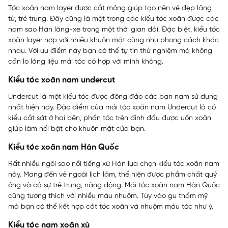
Tóc xoăn nam layer được cắt mỏng giúp tạo nên vẻ đẹp lãng
tử, trẻ trung. Đây cũng là một trong các kiểu tóc xoăn được các
nam sao Hàn lăng-xe trong một thời gian dài. Đặc biệt, kiểu tóc
xoăn layer hợp với nhiều khuôn mặt cũng như phong cách khác
nhau. Với ưu điểm này bạn có thể tự tin thử nghiệm mà không
cần lo lắng liệu mái tóc có hợp với mình không.
Kiểu tóc xoăn nam undercut
Undercut là một kiểu tóc được đông đảo các bạn nam sử dụng
nhất hiện nay. Đặc điểm của mái tóc xoăn nam Undercut là có
kiểu cắt sát ở hai bên, phần tóc trên đỉnh đầu được uốn xoăn
giúp làm nổi bật cho khuôn mặt của bạn.
Kiểu tóc xoăn nam Hàn Quốc
Rất nhiều ngôi sao nổi tiếng xứ Hàn lựa chọn kiểu tóc xoăn nam
này. Mang đến vẻ ngoài lịch lãm, thể hiện được phẩm chất quý
ông và cả sự trẻ trung, năng động. Mái tóc xoăn nam Hàn Quốc
cũng tương thích với nhiều màu nhuộm. Tùy vào gu thẩm mỹ
mà bạn có thể kết hợp cắt tóc xoăn và nhuộm màu tóc như ý.
Kiểu tóc nam xoăn xù