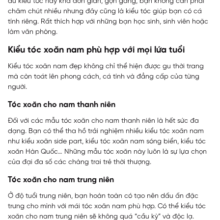
dù kiểu tóc này khá đơn giản, gọn gàng, bạn không cần phải
chăm chút nhiều nhưng đây cũng là kiểu tóc giúp bạn có cá
tính riêng. Rất thích hợp với những bạn học sinh, sinh viên hoặc
làm văn phòng.
Kiểu tóc xoăn nam phù hợp với mọi lứa tuổi
Kiểu tóc xoăn nam đẹp không chỉ thể hiện được gu thời trang
mà còn toát lên phong cách, cá tính và đẳng cấp của từng
người.
Tóc xoăn cho nam thanh niên
Đối với các mẫu tóc xoăn cho nam thanh niên là hết sức đa
dạng. Bạn có thể tha hồ trải nghiệm nhiều kiểu tóc xoăn nam
như kiểu xoăn side part, kiểu tóc xoăn nam sóng biển, kiểu tóc
xoăn Hàn Quốc… Những mẫu tóc xoăn này luôn là sự lựa chọn
của đại đa số các chàng trai trẻ thời thượng.
Tóc xoăn cho nam trung niên
Ở độ tuổi trung niên, bạn hoàn toàn có tạo nên dấu ấn đặc
trưng cho mình với mái tóc xoăn nam phù hợp. Có thể kiểu tóc
xoăn cho nam trung niên sẽ không quá “cầu kỳ” và độc lạ.