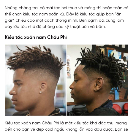
Những chàng trai có mái tóc hơi thưa và mỏng thì hoàn toàn có
thể chọn kiểu tóc nam xoăn xù. Đây là kiểu tóc giúp bạn “ăn
gian” chiều cao một cách thông minh. Bên cạnh đó, cũng làm
dày lớp tóc nhờ độ phồng của kỹ thuật uốn và bấm.
Kiểu tóc xoăn nam Châu Phi
Kiểu tóc xoăn nam Châu Phi là một kiểu tóc khá đặc thù, mang
đến cho bạn vẻ đẹp cool ngầu không lẫn vào đâu được. Bạn sẽ