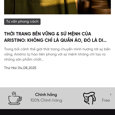
Tư vấn phong cách
THỜI TRANG BỀN VỮNG & SỨ MỆNH CỦA
ARISTINO: KHÔNG CHỈ LÀ QUẦN ÁO, ĐÓ LÀ DI
SẢN
Trong bối cảnh thế giới thời trang chuyển mình hướng tới sự bền
vững, Aristino tự hào tiên phong với sứ mệnh không chỉ tạo ra
những sản phẩm chất...
Thứ Hai 04,08,2025
Chính hãng
Gi
100% Chính hãng
Free s