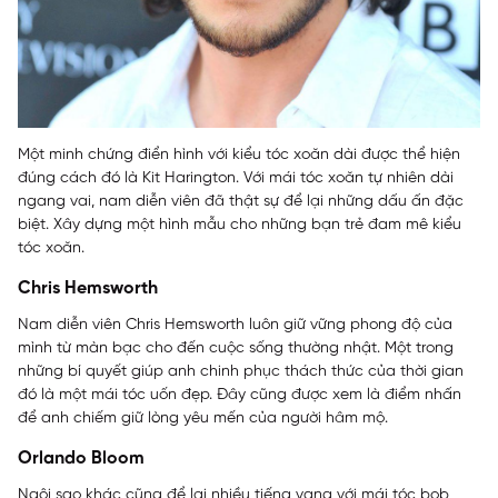
Một minh chứng điển hình với kiểu tóc xoăn dài được thể hiện
đúng cách đó là Kit Harington. Với mái tóc xoăn tự nhiên dài
ngang vai, nam diễn viên đã thật sự để lại những dấu ấn đặc
biệt. Xây dựng một hình mẫu cho những bạn trẻ đam mê kiểu
tóc xoăn.
Chris Hemsworth
Nam diễn viên Chris Hemsworth luôn giữ vững phong độ của
mình từ màn bạc cho đến cuộc sống thường nhật. Một trong
những bí quyết giúp anh chinh phục thách thức của thời gian
đó là một mái tóc uốn đẹp. Đây cũng được xem là điểm nhấn
để anh chiếm giữ lòng yêu mến của người hâm mộ.
Orlando Bloom
Ngôi sao khác cũng để lại nhiều tiếng vang với mái tóc bob