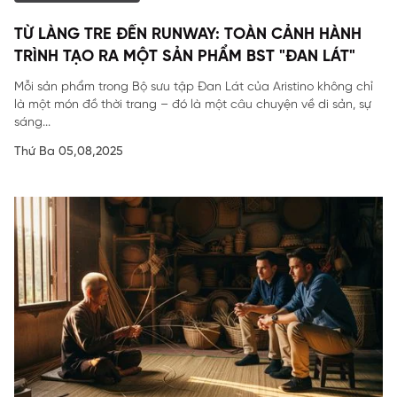
TỪ LÀNG TRE ĐẾN RUNWAY: TOÀN CẢNH HÀNH
TRÌNH TẠO RA MỘT SẢN PHẨM BST "ĐAN LÁT"
Mỗi sản phẩm trong Bộ sưu tập Đan Lát của Aristino không chỉ
là một món đồ thời trang – đó là một câu chuyện về di sản, sự
sáng...
Thứ Ba 05,08,2025