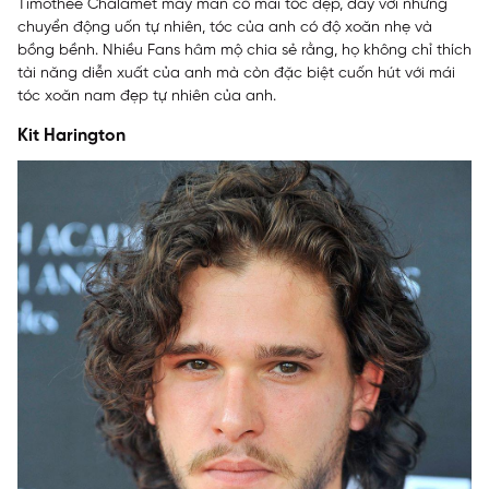
Timothée Chalamet may mắn có mái tóc đẹp, dày với những
chuyển động uốn tự nhiên, tóc của anh có độ xoăn nhẹ và
bồng bềnh. Nhiều Fans hâm mộ chia sẻ rằng, họ không chỉ thích
tài năng diễn xuất của anh mà còn đặc biệt cuốn hút với mái
tóc xoăn nam đẹp tự nhiên của anh.
Kit Harington