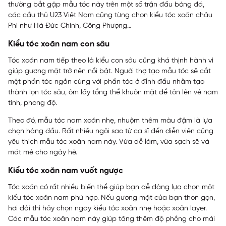
thường bắt gặp mẫu tóc này trên một số trận đấu bóng đá,
các cầu thủ U23 Việt Nam cũng từng chọn kiểu tóc xoăn châu
Phi như Hà Đức Chinh, Công Phượng…
Kiểu tóc xoăn nam con sâu
Tóc xoăn nam tiếp theo là kiểu con sâu cũng khá thịnh hành vì
giúp gương mặt trở nên nổi bật. Người thợ tạo mẫu tóc sẽ cắt
một phần tóc ngắn cùng với phần tóc ở đỉnh đầu nhằm tạo
thành lọn tóc sâu, ôm lấy tổng thể khuôn mặt để tôn lên vẻ nam
tính, phong độ.
Theo đó, mẫu tóc nam xoăn nhẹ, nhuộm thêm màu đậm là lựa
chọn hàng đầu. Rất nhiều ngôi sao từ ca sĩ đến diễn viên cũng
yêu thích mẫu tóc xoăn nam này. Vừa dễ làm, vừa sạch sẽ và
mát mẻ cho ngày hè.
Kiểu tóc xoăn nam vuốt ngược
Tóc xoăn có rất nhiều biến thể giúp bạn dễ dàng lựa chọn một
kiểu tóc xoăn nam phù hợp. Nếu gương mặt của bạn thon gọn,
hơi dài thì hãy chọn ngay kiểu tóc xoăn nhẹ hoặc xoăn layer.
Các mẫu tóc xoăn nam này giúp tăng thêm độ phồng cho mái