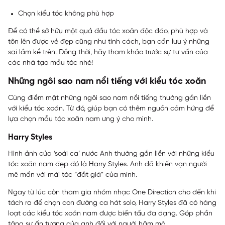
Chọn kiểu tóc không phù hợp
Để có thể sở hữu một quả đầu tóc xoăn độc đáo, phù hợp và
tôn lên được vẻ đẹp cũng như tính cách, bạn cần lưu ý những
sai lầm kể trên. Đồng thời, hãy tham khảo trước sự tư vấn của
các nhà tạo mẫu tóc nhé!
Những ngôi sao nam nổi tiếng với kiểu tóc xoăn
Cùng điểm mặt những ngôi sao nam nổi tiếng thường gắn liền
với kiểu tóc xoăn. Từ đó, giúp bạn có thêm nguồn cảm hứng để
lựa chọn mẫu tóc xoăn nam ưng ý cho mình.
Harry Styles
Hình ảnh của ‘soái ca’ nước Anh thường gắn liền với những kiểu
tóc xoăn nam đẹp đó là Harry Styles. Anh đã khiến vạn người
mê mẩn với mái tóc “đắt giá” của mình.
Ngay từ lúc còn tham gia nhóm nhạc One Direction cho đến khi
tách ra để chọn con đường ca hát solo, Harry Styles đã có hàng
loạt các kiểu tóc xoăn nam được biến tấu đa dạng. Góp phần
tăng sự ấn tượng của anh đối với người hâm mộ.