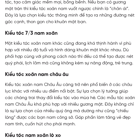
tóc, tạo cảm giác mềm mại, bồng bềnh. Nếu bạn có gương
mặt tròn thì kiểu tóc xoăn nam vuốt ngược chính là “chân ái”.
Đây là lựa chọn kiểu tóc thông minh để tạo ra những đường nét
góc cạnh, thon gọn cho khuôn mặt bạn.
Kiểu tóc 7/3 nam xoăn
Một kiểu tóc xoăn nam khác cũng đang khá thịnh hành vì phù
hợp với nhiều độ tuổi và hình dáng khuôn mặt khác nhau. Dù
phối hợp cùng với phong cách nào thì đều có thể tạo được nét
quý phái, lịch lãm mà cũng không kém sự năng động, trẻ trung.
Kiểu tóc xoăn nam châu âu
Kiểu tóc xoăn nam Châu Âu càng trở nên phổ biến ở các châu
lục khác với nhiều ưu điểm nổi bật. Sự lựa chọn lý tưởng giúp
các chàng trai thay đổi kiểu tóc vào mùa hè. Các mẫu tóc xoăn
nam Châu Âu khá phù hợp với nhiều gương mặt. Đây không chỉ
là sự lựa chọn của nhiều quý ông mà dường như cũng “chiều
lòng” được các bạn nam công sở. Góp phần làm tăng vẻ đẹp
nam tính, cuốn hút cho phái mạnh.
Kiểu tóc nam xoăn lò xo