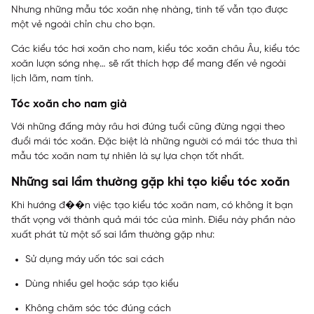
Nhưng những mẫu tóc xoăn nhẹ nhàng, tinh tế vẫn tạo được
một vẻ ngoài chỉn chu cho bạn.
Các kiểu tóc hơi xoăn cho nam, kiểu tóc xoăn châu Âu, kiểu tóc
xoăn lượn sóng nhẹ… sẽ rất thích hợp để mang đến vẻ ngoài
lịch lãm, nam tính.
Tóc xoăn cho nam già
Với những đấng mày râu hơi đứng tuổi cũng đừng ngại theo
đuổi mái tóc xoăn. Đặc biệt là những người có mái tóc thưa thì
mẫu tóc xoăn nam tự nhiên là sự lựa chọn tốt nhất.
Những sai lầm thường gặp khi tạo kiểu tóc xoăn
Khi hướng đ��n việc tạo kiểu tóc xoăn nam, có không ít bạn
thất vọng với thành quả mái tóc của mình. Điều này phần nào
xuất phát từ một số sai lầm thường gặp như:
Sử dụng máy uốn tóc sai cách
Dùng nhiều gel hoặc sáp tạo kiểu
Không chăm sóc tóc đúng cách