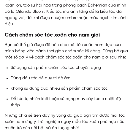
xoăn lọn, tạo sự hài hòa trong phong cách Bohemian của mình
đó là Orlando Bloom. Kiểu tóc mà anh từng để là kiểu tóc dài
ngang vai, đôi khi được nhuộm ombre hoặc màu bạch kim sành
điệu.
Cách chăm sóc tóc xoăn cho nam giới
Bạn có thể giữ được độ bền cho mái tóc xoăn nam đẹp của
mình bằng việc dành thời gian chăm sóc kỹ càng. Đừng bỏ qua
một số gợi ý về cách chăm sóc tóc xoăn cho nam giới sau nhé:
Sử dụng sản phẩm chăm sóc tóc chuyên dụng
Dùng dầu tóc để duy trì độ ẩm
Không sử dụng quá nhiều sản phẩm chăm sóc tóc
Để tóc tự nhiên khô hoặc sử dụng máy sấy tóc ở nhiệt độ
thấp
Những chia sẻ trên đây hy vọng đã giúp bạn tìm được mái tóc
xoăn nam ưng ý. Trải nghiệm ngay mẫu tóc xoăn phù hợp nếu
muốn trở nên nổi bật và ấn tượng nhé!