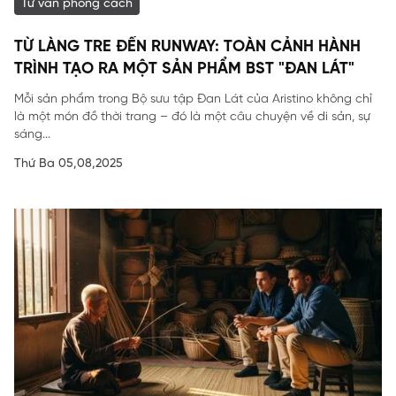
Tư vấn phong cách
TỪ LÀNG TRE ĐẾN RUNWAY: TOÀN CẢNH HÀNH
TRÌNH TẠO RA MỘT SẢN PHẨM BST "ĐAN LÁT"
Mỗi sản phẩm trong Bộ sưu tập Đan Lát của Aristino không chỉ
là một món đồ thời trang – đó là một câu chuyện về di sản, sự
sáng...
Thứ Ba 05,08,2025