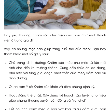
Hãy yêu thương, chăm sóc chú mèo của bạn như một thành
viên ở trong gia đình.
Vậy, có những mẹo nào giúp tăng tuổi thọ của mèo? Bạn hãy
tham khảo một số gợi ý sau:
Chú trọng dinh dưỡng: Chăm sóc mèo chú mèo từ lúc mới
sinh cho đến khi trưởng thành. Cung cấp thức ăn đa dạng,
phù hợp với từng giai đoạn phát triển của mèo, đảm bảo đủ
dinh dưỡng.
Quan tâm Y tế: Khám sức khỏe và tiêm phòng định kỳ.
Hoạt động thể chất: Xây dựng kế hoạch tập luyện cho mèo,
giúp chúng thường xuyên vận động và “vui chơi”
Kết nối tình cảm: mèo là loài vật khá “giàu cảm xúc”, bạn