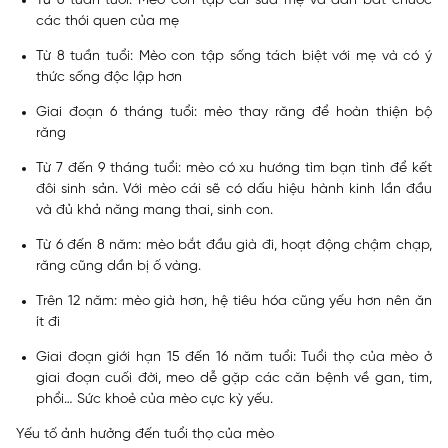
Từ 6 tuần tuổi: Mèo con tập cai sữa mẹ và dần bắt chước
các thói quen của mẹ
Từ 8 tuần tuổi: Mèo con tập sống tách biệt với mẹ và có ý
thức sống độc lập hơn
Giai đoạn 6 tháng tuổi: mèo thay răng để hoàn thiện bộ
răng
Từ 7 đến 9 tháng tuổi: mèo có xu hướng tìm bạn tình để kết
đôi sinh sản. Với mèo cái sẽ có dấu hiệu hành kinh lần đầu
và đủ khả năng mang thai, sinh con.
Từ 6 đến 8 năm: mèo bắt đầu già đi, hoạt động chậm chạp,
răng cũng dần bị ố vàng.
Trên 12 năm: mèo già hơn, hệ tiêu hóa cũng yếu hơn nên ăn
ít đi
Giai đoạn giới hạn 15 đến 16 năm tuổi: Tuổi thọ của mèo ở
giai đoạn cuối đời, meo dễ gặp các căn bệnh về gan, tim,
phổi… Sức khoẻ của mèo cực kỳ yếu.
Yếu tố ảnh hưởng đến tuổi thọ của mèo