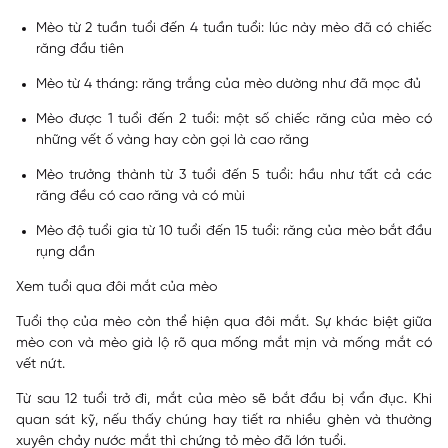
Mèo từ 2 tuần tuổi đến 4 tuần tuổi: lúc này mèo đã có chiếc
răng đầu tiên
Mèo từ 4 tháng: răng trắng của mèo dường như đã mọc đủ
Mèo được 1 tuổi đến 2 tuổi: một số chiếc răng của mèo có
những vết ố vàng hay còn gọi là cao răng
Mèo trưởng thành từ 3 tuổi đến 5 tuổi: hầu như tất cả các
răng đều có cao răng và có mùi
Mèo độ tuổi gia từ 10 tuổi đến 15 tuổi: răng của mèo bắt đầu
rụng dần
Xem tuổi qua đôi mắt của mèo
Tuổi thọ của mèo còn thể hiện qua đôi mắt. Sự khác biệt giữa
mèo con và mèo già lộ rõ qua mống mắt mịn và mống mắt có
vết nứt.
Từ sau 12 tuổi trở đi, mắt của mèo sẽ bắt đầu bị vẩn đục. Khi
quan sát kỹ, nếu thấy chúng hay tiết ra nhiều ghèn và thường
xuyên chảy nước mắt thì chứng tỏ mèo đã lớn tuổi.