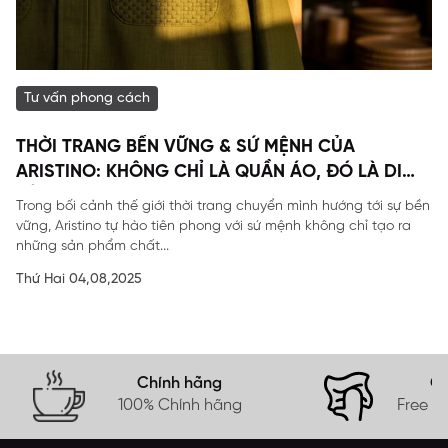
Tư vấn phong cách
THỜI TRANG BỀN VỮNG & SỨ MỆNH CỦA
ARISTINO: KHÔNG CHỈ LÀ QUẦN ÁO, ĐÓ LÀ DI
SẢN
Trong bối cảnh thế giới thời trang chuyển mình hướng tới sự bền
vững, Aristino tự hào tiên phong với sứ mệnh không chỉ tạo ra
những sản phẩm chất...
Thứ Hai 04,08,2025
Chính hãng
Gi
100% Chính hãng
Free s