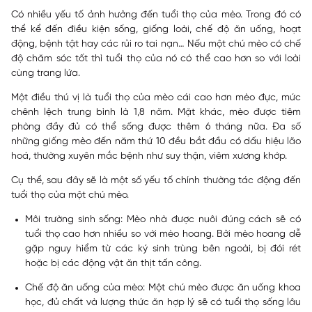
Có nhiều yếu tố ảnh hưởng đến tuổi thọ của mèo. Trong đó có
thể kể đến điều kiện sống, giống loài, chế độ ăn uống, hoạt
động, bệnh tật hay các rủi ro tai nạn… Nếu một chú mèo có chế
độ chăm sóc tốt thì tuổi thọ của nó có thể cao hơn so với loài
cùng trang lứa.
Một điều thú vị là tuổi thọ của mèo cái cao hơn mèo đực, mức
chênh lệch trung bình là 1,8 năm. Mặt khác, mèo được tiêm
phòng đầy đủ có thể sống được thêm 6 tháng nữa. Đa số
những giống mèo đến năm thứ 10 đều bắt đầu có dấu hiệu lão
hoá, thường xuyên mắc bệnh như suy thận, viêm xương khớp.
Cụ thể, sau đây sẽ là một số yếu tố chính thường tác động đến
tuổi thọ của một chú mèo.
Môi trường sinh sống:
Mèo nhà được nuôi đúng cách sẽ có
tuổi thọ cao hơn nhiều so với mèo hoang. Bởi mèo hoang dễ
gặp nguy hiểm từ các ký sinh trùng bên ngoài, bị đói rét
hoặc bị các động vật ăn thịt tấn công.
Chế độ ăn uống của mèo:
Một chú mèo được ăn uống khoa
học, đủ chất và lượng thức ăn hợp lý sẽ có tuổi thọ sống lâu