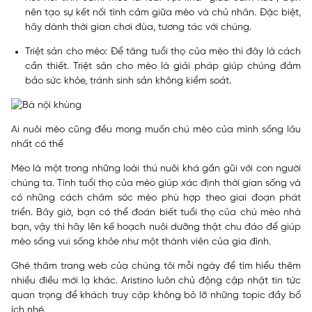
nên tạo sự kết nối tình cảm giữa mèo và chủ nhân. Đặc biệt,
hãy dành thời gian chơi đùa, tương tác với chúng.
Triệt sản cho mèo: Để tăng tuổi thọ của mèo thì đây là cách
cần thiết. Triệt sản cho mèo là giải pháp giúp chúng đảm
bảo sức khỏe, tránh sinh sản không kiểm soát.
Ai nuôi mèo cũng đều mong muốn chú mèo của mình sống lâu
nhất có thể
Mèo là một trong những loài thú nuôi khá gần gũi với con người
chúng ta. Tính tuổi thọ của mèo giúp xác định thời gian sống và
có những cách chăm sóc mèo phù hợp theo giai đoạn phát
triển. Bây giờ, bạn có thể đoán biết tuổi thọ của chú mèo nhà
bạn, vậy thì hãy lên kế hoạch nuôi dưỡng thật chu đáo để giúp
mèo sống vui sống khỏe như một thành viên của gia đình.
Ghé thăm trang web của chúng tôi mỗi ngày để tìm hiểu thêm
nhiều điều mới lạ khác. Aristino luôn chủ động cập nhật tin tức
quan trọng để khách truy cập không bỏ lỡ những topic đầy bổ
ích nhé.