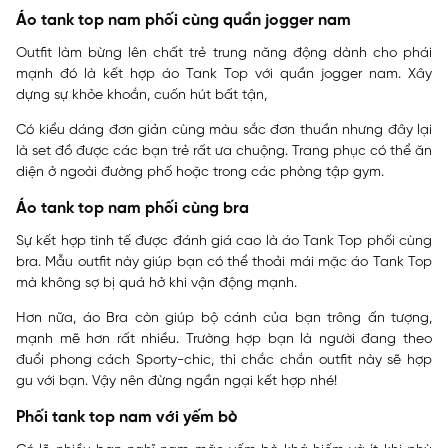
Áo tank top nam phối cùng quần jogger nam
Outfit làm bừng lên chất trẻ trung năng động dành cho phái
mạnh đó là kết hợp áo Tank Top với quần jogger nam. Xây
dựng sự khỏe khoắn, cuốn hút bất tận,
Có kiểu dáng đơn giản cùng màu sắc đơn thuần nhưng đây lại
là set đồ được các bạn trẻ rất ưa chuộng. Trang phục có thể ăn
diện ở ngoài đường phố hoặc trong các phòng tập gym.
Áo tank top nam phối cùng bra
Sự kết hợp tinh tế được đánh giá cao là áo Tank Top phối cùng
bra. Mẫu outfit này giúp bạn có thể thoải mái mặc áo Tank Top
mà không sợ bị quá hở khi vận động mạnh.
Hơn nữa, áo Bra còn giúp bộ cánh của bạn trông ấn tượng,
mạnh mẽ hơn rất nhiều. Trường hợp bạn là người đang theo
đuổi phong cách Sporty-chic, thì chắc chắn outfit này sẽ hợp
gu với bạn. Vậy nên đừng ngần ngại kết hợp nhé!
Phối tank top nam với yếm bò