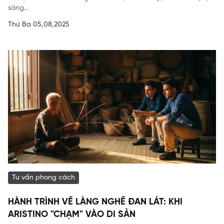
sáng...
Thứ Ba 05,08,2025
Tư vấn phong cách
HÀNH TRÌNH VỀ LÀNG NGHỀ ĐAN LÁT: KHI
ARISTINO "CHẠM" VÀO DI SẢN