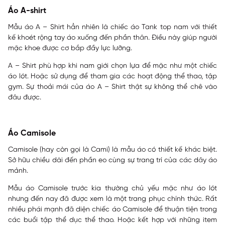
Áo A-shirt
Mẫu áo A – Shirt hẳn nhiên là chiếc áo Tank top nam với thiết
kế khoét rộng tay áo xuống đến phần thân. Điều này giúp người
mặc khoe được cơ bắp đầy lực lưỡng.
A – Shirt phù hợp khi nam giới chọn lựa để mặc như một chiếc
áo lót. Hoặc sử dụng để tham gia các hoạt động thể thao, tập
gym. Sự thoải mái của áo A – Shirt thật sự không thể chê vào
đâu được.
Áo Camisole
Camisole (hay còn gọi là Cami) là mẫu áo có thiết kế khác biệt.
Sở hữu chiều dài đến phần eo cùng sự trang trí của các dây áo
mảnh.
Mẫu áo Camisole trước kia thường chủ yếu mặc như áo lót
nhưng đến nay đã được xem là một trang phục chính thức. Rất
nhiều phái mạnh đã diện chiếc áo Camisole để thuận tiện trong
các buổi tập thể dục thể thao. Hoặc kết hợp với những item