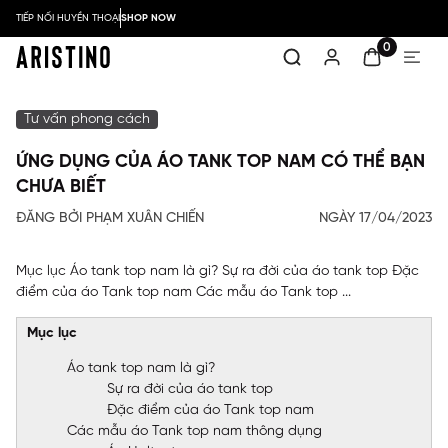
TIẾP NỐI HUYỀN THOẠI
SHOP NOW
0
Tư vấn phong cách
ỨNG DỤNG CỦA ÁO TANK TOP NAM CÓ THỂ BẠN
CHƯA BIẾT
ĐĂNG BỞI PHẠM XUÂN CHIẾN
NGÀY 17/04/2023
Mục lục Áo tank top nam là gì? Sự ra đời của áo tank top Đặc
điểm của áo Tank top nam Các mẫu áo Tank top ...
Mục lục
Áo tank top nam là gì?
Sự ra đời của áo tank top
Đặc điểm của áo Tank top nam
Các mẫu áo Tank top nam thông dụng