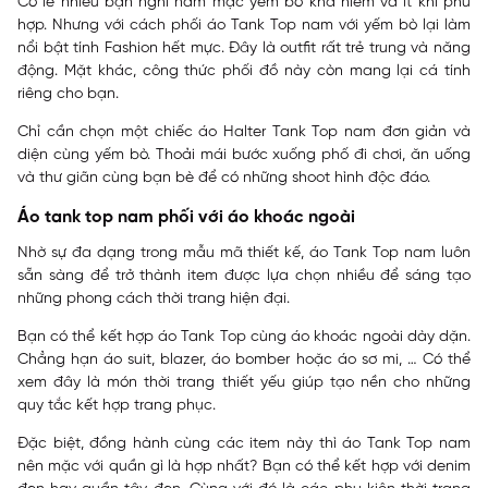
Có lẽ nhiều bạn nghĩ nam mặc yếm bò khá hiếm và ít khi phù
hợp. Nhưng với cách phối áo Tank Top nam với yếm bò lại làm
nổi bật tính Fashion hết mực. Đây là outfit rất trẻ trung và năng
động. Mặt khác, công thức phối đồ này còn mang lại cá tính
riêng cho bạn.
Chỉ cần chọn một chiếc áo Halter Tank Top nam đơn giản và
diện cùng yếm bò. Thoải mái bước xuống phố đi chơi, ăn uống
và thư giãn cùng bạn bè để có những shoot hình độc đáo.
Áo tank top nam phối với áo khoác ngoài
Nhờ sự đa dạng trong mẫu mã thiết kế, áo Tank Top nam luôn
sẵn sàng để trở thành item được lựa chọn nhiều để sáng tạo
những phong cách thời trang hiện đại.
Bạn có thể kết hợp áo Tank Top cùng áo khoác ngoài dày dặn.
Chẳng hạn áo suit, blazer, áo bomber hoặc áo sơ mi, … Có thể
xem đây là món thời trang thiết yếu giúp tạo nền cho những
quy tắc kết hợp trang phục.
Đặc biệt, đồng hành cùng các item này thì áo Tank Top nam
nên mặc với quần gì là hợp nhất? Bạn có thể kết hợp với denim