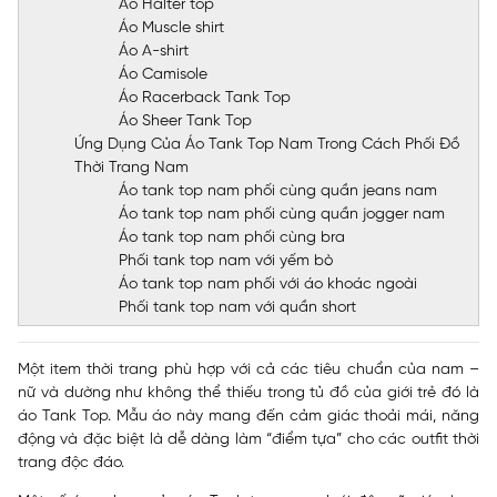
Áo Halter top
Áo Muscle shirt
Áo A-shirt
Áo Camisole
Áo Racerback Tank Top
Áo Sheer Tank Top
Ứng Dụng Của Áo Tank Top Nam Trong Cách Phối Đồ
Thời Trang Nam
Áo tank top nam phối cùng quần jeans nam
Áo tank top nam phối cùng quần jogger nam
Áo tank top nam phối cùng bra
Phối tank top nam với yếm bò
Áo tank top nam phối với áo khoác ngoài
Phối tank top nam với quần short
Một item thời trang phù hợp với cả các tiêu chuẩn của nam –
nữ và dường như không thể thiếu trong tủ đồ của giới trẻ đó là
áo Tank Top
. Mẫu áo này mang đến cảm giác thoải mái, năng
động và đặc biệt là dễ dàng làm “điểm tựa” cho các outfit thời
trang độc đáo.