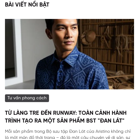
BÀI VIẾT NỔI BẬT
Tư vấn phong cách
TỪ LÀNG TRE ĐẾN RUNWAY: TOÀN CẢNH HÀNH
TRÌNH TẠO RA MỘT SẢN PHẨM BST "ĐAN LÁT"
Mỗi sản phẩm trong Bộ sưu tập Đan Lát của Aristino không chỉ
là một món đồ thời trang – đó là một câu chuyện về di sản, sự