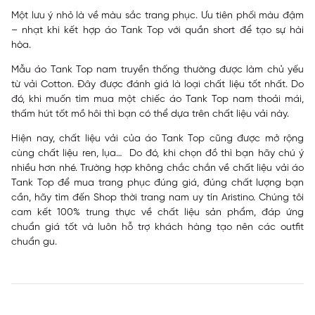
Một lưu ý nhỏ là về màu sắc trang phục. Ưu tiên phối màu đậm
– nhạt khi kết hợp áo Tank Top với quần short để tạo sự hài
hòa.
Mẫu áo Tank Top nam truyền thống thường được làm chủ yếu
từ vải Cotton. Đây được đánh giá là loại chất liệu tốt nhất. Do
đó, khi muốn tìm mua một chiếc áo Tank Top nam thoải mái,
thấm hút tốt mồ hôi thì bạn có thể dựa trên chất liệu vải này.
Hiện nay, chất liệu vải của áo Tank Top cũng được mở rộng
cùng chất liệu ren, lụa… Do đó, khi chọn đồ thì bạn hãy chú ý
nhiều hơn nhé. Trường hợp không chắc chắn về chất liệu vải áo
Tank Top để mua trang phục đúng giá, đúng chất lượng bạn
cần, hãy tìm đến
Shop thời trang nam uy tín
Aristino
. Chúng tôi
cam kết 100% trung thực về chất liệu sản phẩm, đáp ứng
chuẩn giá tốt và luôn hỗ trợ khách hàng tạo nên các outfit
chuẩn gu.