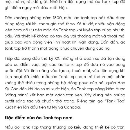
một mảnh, rất dễ giặt. Nhờ tính tiện dụng mà áo Tank top đã
ghi điểm ngay mới đầu xuất hiện.
Đến khoảng những năm 1800, mẫu áo tank top bắt đầu được
dùng rộng rãi khi tham gia thể thao. Kể từ đó, nhiều vận động
viên nam đã ưu tiên mặc áo Tank top khi luyện tập cũng như thi
đấu. Với thiết kế không có tay áo, vải thoáng mát và thoải mái
giúp các vận động viên linh hoạt khi vận động. Dần dần, áo
tank top trở thành một trang phục chuyên dùng của họ.
Tiếp đó, sang đầu thế kỷ XX, những nhà quân sự đã tận dụng
các ưu điểm vượt trội của áo tank top để đưa nó vào trong
quân đội. Với tính năng vừa tạo sự thoải mái, vừa tiện dụng khi
sinh hoạt đã khiến mẫu áo Tank top nam trở thành một phần
không thể thiếu trong những bộ đồng phục của hải quân Hoa
Kỳ. Cho đến khi áo sơ mi xuất hiện, áo Tank top càng kiếm được
“đồng minh” kết hợp một cách trọn vẹn. Xây dựng nên những
outfit sáng tạo và chuẩn thời trang. Riêng tên gọi “Tank Top”
xuất hiện lần đầu tiên từ Mỹ và Canada.
Đặc điểm của áo Tank top nam
Mẫu áo Tank Top thông thường có kiểu dáng thiết kế cổ tròn.