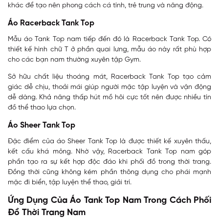
khác để tạo nên phong cách cá tính, trẻ trung và năng động.
Áo Racerback Tank Top
Mẫu áo Tank Top nam tiếp đến đó là Racerback Tank Top. Có
thiết kế hình chữ T ở phần quai lưng, mẫu áo này rất phù hợp
cho các bạn nam thường xuyên tập Gym.
Sở hữu chất liệu thoáng mát, Racerback Tank Top tạo cảm
giác dễ chịu, thoải mái giúp người mặc tập luyện và vận động
dễ dàng. Khả năng thấp hút mồ hôi cực tốt nên được nhiều tín
đồ thể thao lựa chọn.
Áo Sheer Tank Top
Đặc điểm của áo Sheer Tank Top là được thiết kế xuyên thấu,
kết cấu khá mỏng. Nhờ vậy, Racerback Tank Top nam góp
phần tạo ra sự kết hợp độc đáo khi phối đồ trong thời trang.
Đồng thời cũng không kém phần thông dụng cho phái mạnh
mặc đi biển, tập luyện thể thao, giải trí.
Ứng Dụng Của Áo Tank Top Nam Trong Cách Phối
Đồ Thời Trang Nam