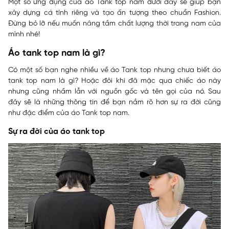
Một số ứng dụng của áo Tank top nam dưới đây sẽ giúp bạn
xây dựng cá tính riêng và tạo ấn tượng theo chuẩn Fashion.
Đừng bỏ lỡ nếu muốn nâng tầm chất lượng thời trang nam của
mình nhé!
Áo tank top nam là gì?
Có một số bạn nghe nhiều về áo Tank top nhưng chưa biết áo
tank top nam là gì? Hoặc đôi khi đã mặc qua chiếc áo này
nhưng cũng nhầm lẫn với nguồn gốc và tên gọi của nó. Sau
đây sẽ là những thông tin để bạn nắm rõ hơn sự ra đời cũng
như đặc điểm của áo Tank top nam.
Sự ra đời của áo tank top