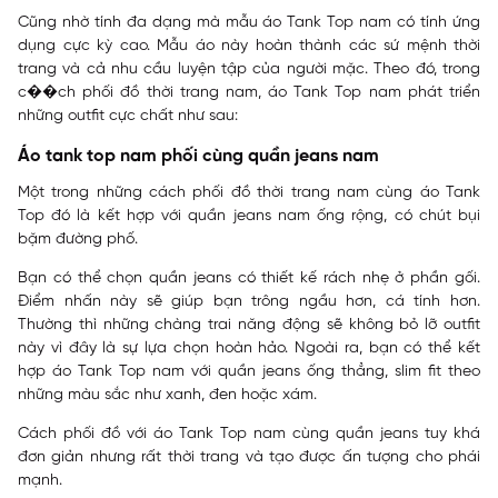
Cũng nhờ tính đa dạng mà mẫu áo Tank Top nam có tính ứng
dụng cực kỳ cao. Mẫu áo này hoàn thành các sứ mệnh thời
trang và cả nhu cầu luyện tập của người mặc. Theo đó, trong
c��ch phối đồ thời trang nam, áo Tank Top nam phát triển
những outfit cực chất như sau:
Áo tank top nam phối cùng quần jeans nam
Một trong những cách phối đồ thời trang nam cùng áo Tank
Top đó là kết hợp với quần jeans nam ống rộng, có chút bụi
bặm đường phố.
Bạn có thể chọn quần jeans có thiết kế rách nhẹ ở phần gối.
Điểm nhấn này sẽ giúp bạn trông ngầu hơn, cá tính hơn.
Thường thì những chàng trai năng động sẽ không bỏ lỡ outfit
này vì đây là sự lựa chọn hoàn hảo. Ngoài ra, bạn có thể kết
hợp áo Tank Top nam với quần jeans ống thẳng, slim fit theo
những màu sắc như xanh, đen hoặc xám.
Cách phối đồ với áo Tank Top nam cùng quần jeans tuy khá
đơn giản nhưng rất thời trang và tạo được ấn tượng cho phái
mạnh.