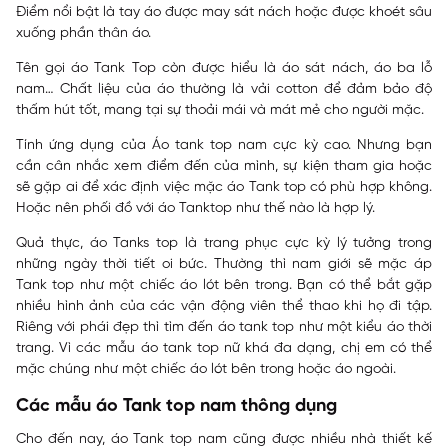
Điểm nổi bật là tay áo được may sát nách hoặc được khoét sâu
xuống phần thân áo.
Tên gọi áo Tank Top còn được hiểu là áo sát nách, áo ba lỗ
nam… Chất liệu của áo thường là vải cotton để đảm bảo độ
thấm hút tốt, mang tại sự thoải mái và mát mẻ cho người mặc.
Tính ứng dụng của Áo tank top nam cực kỳ cao. Nhưng bạn
cần cân nhắc xem điểm đến của mình, sự kiện tham gia hoặc
sẽ gặp ai để xác định việc mặc áo Tank top có phù hợp không.
Hoặc nên phối đồ với áo Tanktop như thế nào là hợp lý.
Quả thực, áo Tanks top là trang phục cực kỳ lý tưởng trong
những ngày thời tiết oi bức. Thường thì nam giới sẽ mặc áp
Tank top như một chiếc áo lót bên trong. Bạn có thể bắt gặp
nhiều hình ảnh của các vận động viên thể thao khi họ đi tập.
Riêng với phái đẹp thì tìm đến áo tank top như một kiểu áo thời
trang. Vì các mẫu áo tank top nữ khá đa dạng, chị em có thể
mặc chúng như một chiếc áo lót bên trong hoặc áo ngoài.
Các mẫu áo Tank top nam thông dụng
Cho đến nay, áo Tank top nam cũng được nhiều nhà thiết kế