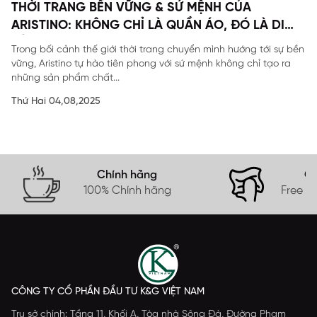
THỜI TRANG BỀN VỮNG & SỨ MỆNH CỦA
ARISTINO: KHÔNG CHỈ LÀ QUẦN ÁO, ĐÓ LÀ DI
SẢN
Trong bối cảnh thế giới thời trang chuyển mình hướng tới sự bền
vững, Aristino tự hào tiên phong với sứ mệnh không chỉ tạo ra
những sản phẩm chất...
Thứ Hai 04,08,2025
Chính hãng
Gi
100% Chính hãng
Free s
CÔNG TY CỔ PHẦN ĐẦU TƯ K&G VIỆT NAM
Trụ sở chính: Tầng 11, Khối A, Tòa nhà Sông Đà, Đường Phạm