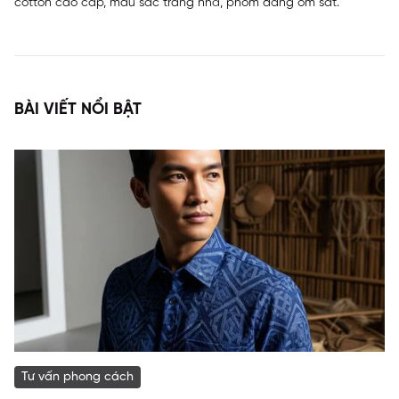
cotton cao cấp, màu sắc trang nhã, phom dáng ôm sát.
BÀI VIẾT NỔI BẬT
Tư vấn phong cách