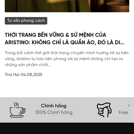
Tư vấn phong cách
THỜI TRANG BỀN VỮNG & SỨ MỆNH CỦA
ARISTINO: KHÔNG CHỈ LÀ QUẦN ÁO, ĐÓ LÀ DI
SẢN
Trong bối cảnh thế giới thời trang chuyển mình hướng tới sự bền
vững, Aristino tự hào tiên phong với sứ mệnh không chỉ tạo ra
những sản phẩm chất...
Thứ Hai 04,08,2025
Chính hãng
Gi
100% Chính hãng
Free s