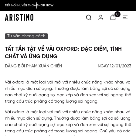
TIẾP NỐI HUYỀN THOẠI
SHOP NOW
0
Tư vấn phong cách
TẤT TẦN TẬT VỀ VẢI OXFORD: ĐẶC ĐIỂM, TÍNH
CHẤT VÀ ỨNG DỤNG
ĐĂNG BỞI PHẠM XUÂN CHIẾN
NGÀY 12/01/2023
Vải oxford là một loại vải mới với nhiều chức năng khác nhau và
nhiều mục đích sử dụng. Thường được làm bằng sợi có số lượng
cao chải kỹ dưới dạng sợi dọc kép và đan xen với sợi ngang thô
trong cấu trúc phẳng có trọng lượng sợi ngang.
Vải oxford
là một loại vải mới với nhiều chức năng khác nhau và
nhiều mục đích sử dụng. Thường được làm bằng sợi có số lượng
cao chải kỹ dưới dạng sợi dọc kép và đan xen với sợi ngang thô
trong cấu trúc phẳng có trọng lượng sợi ngang. Chủ yếu có các