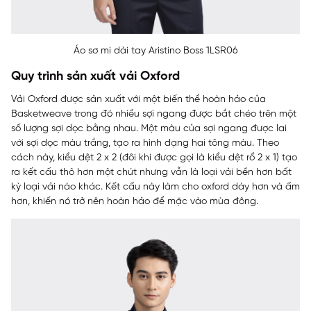
Áo sơ mi dài tay Aristino Boss 1LSR06
Quy trình sản xuất vải Oxford
Vải Oxford được sản xuất với một biến thể hoàn hảo của
Basketweave trong đó nhiều sợi ngang được bắt chéo trên một
số lượng sợi dọc bằng nhau. Một màu của sợi ngang được lai
với sợi dọc màu trắng, tạo ra hình dạng hai tông màu. Theo
cách này, kiểu dệt 2 x 2 (đôi khi được gọi là kiểu dệt rổ 2 x 1) tạo
ra kết cấu thô hơn một chút nhưng vẫn là loại vải bền hơn bất
kỳ loại vải nào khác. Kết cấu này làm cho oxford dày hơn và ấm
hơn, khiến nó trở nên hoàn hảo để mặc vào mùa đông.