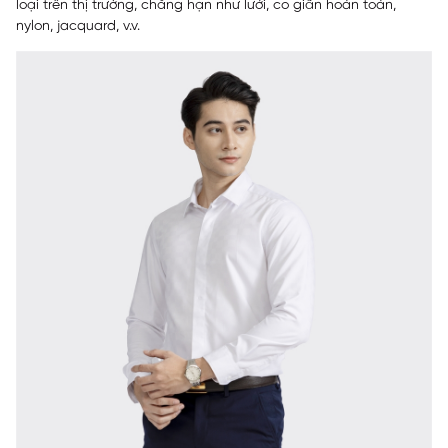
loại trên thị trường, chẳng hạn như lưới, co giãn hoàn toàn,
nylon, jacquard, v.v.