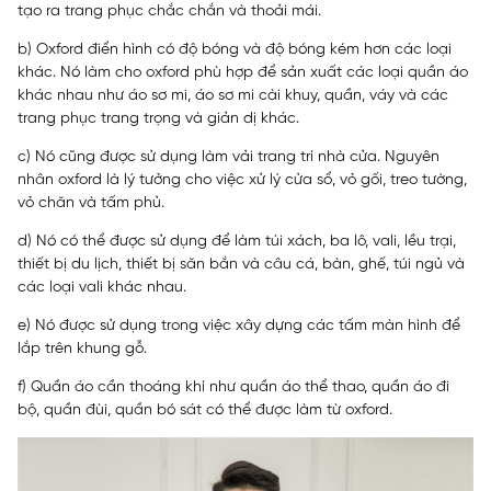
tạo ra trang phục chắc chắn và thoải mái.
b) Oxford điển hình có độ bóng và độ bóng kém hơn các loại
khác. Nó làm cho oxford phù hợp để sản xuất các loại quần áo
khác nhau như áo sơ mi, áo sơ mi cài khuy, quần, váy và các
trang phục trang trọng và giản dị khác.
c) Nó cũng được sử dụng làm vải trang trí nhà cửa. Nguyên
nhân oxford là lý tưởng cho việc xử lý cửa sổ, vỏ gối, treo tường,
vỏ chăn và tấm phủ.
d) Nó có thể được sử dụng để làm túi xách, ba lô, vali, lều trại,
thiết bị du lịch, thiết bị săn bắn và câu cá, bàn, ghế, túi ngủ và
các loại vali khác nhau.
e) Nó được sử dụng trong việc xây dựng các tấm màn hình để
lắp trên khung gỗ.
f) Quần áo cần thoáng khí như quần áo thể thao, quần áo đi
bộ, quần đùi, quần bó sát có thể được làm từ oxford.