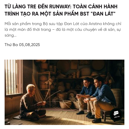
TỪ LÀNG TRE ĐẾN RUNWAY: TOÀN CẢNH HÀNH
TRÌNH TẠO RA MỘT SẢN PHẨM BST "ĐAN LÁT"
Mỗi sản phẩm trong Bộ sưu tập Đan Lát của Aristino không chỉ
là một món đồ thời trang – đó là một câu chuyện về di sản, sự
sáng...
Thứ Ba 05,08,2025