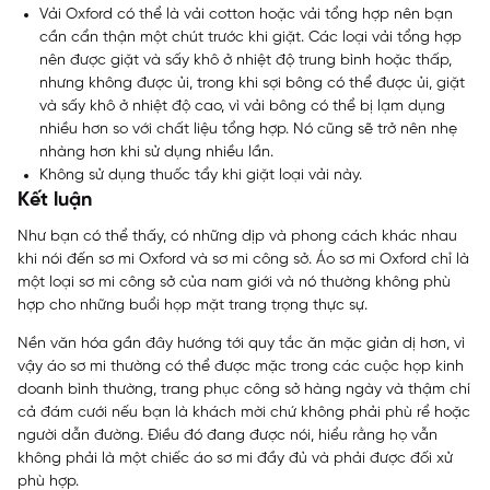
Vải Oxford có thể là vải cotton hoặc vải tổng hợp nên bạn
cần cẩn thận một chút trước khi giặt. Các loại vải tổng hợp
nên được giặt và sấy khô ở nhiệt độ trung bình hoặc thấp,
nhưng không được ủi, trong khi sợi bông có thể được ủi, giặt
và sấy khô ở nhiệt độ cao, vì vải bông có thể bị lạm dụng
nhiều hơn so với chất liệu tổng hợp. Nó cũng sẽ trở nên nhẹ
nhàng hơn khi sử dụng nhiều lần.
Không sử dụng thuốc tẩy khi giặt loại vải này.
Kết luận
Như bạn có thể thấy, có những dịp và phong cách khác nhau
khi nói đến sơ mi Oxford và sơ mi công sở. Áo sơ mi Oxford chỉ là
một loại sơ mi công sở của nam giới và nó thường không phù
hợp cho những buổi họp mặt trang trọng thực sự.
Nền văn hóa gần đây hướng tới quy tắc ăn mặc giản dị hơn, vì
vậy áo sơ mi thường có thể được mặc trong các cuộc họp kinh
doanh bình thường, trang phục công sở hàng ngày và thậm chí
cả đám cưới nếu bạn là khách mời chứ không phải phù rể hoặc
người dẫn đường. Điều đó đang được nói, hiểu rằng họ vẫn
không phải là một chiếc áo sơ mi đầy đủ và phải được đối xử
phù hợp.