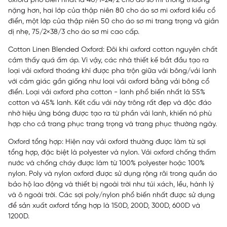
oxford phổ biến nhất là 40/1×24/2 cho áo sơ mi thông thường
nặng hơn, hai lớp của thập niên 80 cho áo sơ mi oxford kiểu cổ
điển, một lớp của thập niên 50 cho áo sơ mi trang trọng và giản
dị nhẹ, 75/2×38/3 cho
áo sơ mi cao cấp
.
Cotton Linen Blended Oxford: Đôi khi oxford cotton nguyên chất
cảm thấy quá ấm áp. Vì vậy, các nhà thiết kế bắt đầu tạo ra
loại vải oxford thoáng khí được pha trộn giữa vải bông/vải lanh
với cảm giác gần giống như loại vải oxford bằng vải bông cổ
điển. Loại vải oxford pha cotton - lanh phổ biến nhất là 55%
cotton và 45% lanh. Kết cấu vải này trông rất đẹp và độc đáo
nhờ hiệu ứng bóng được tạo ra từ phần vải lanh, khiến nó phù
hợp cho cả trang phục trang trọng và trang phục thường ngày.
Oxford tổng hợp: Hiện nay vải oxford thường được làm từ sợi
tổng hợp, đặc biệt là polyester và nylon. Vải oxford chống thấm
nước và chống cháy được làm từ 100% polyester hoặc 100%
nylon. Poly và nylon oxford được sử dụng rộng rãi trong quần áo
bảo hộ lao động và thiết bị ngoài trời như túi xách, lều, hành lý
và ô ngoài trời. Các sợi poly/nylon phổ biến nhất được sử dụng
để sản xuất oxford tổng hợp là 150D, 200D, 300D, 600D và
1200D.