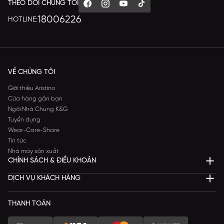
THEO DÕI CHÚNG TÔI
18006226
HOTLINE:
VỀ CHÚNG TÔI
Giới thiệu Aristino
Cửa hàng gần bạn
Ngôi Nhà Chung K&G
Tuyển dụng
Wear-Care-Share
Tin tức
Nhà máy sản xuất
CHÍNH SÁCH & ĐIỀU KHOẢN
DỊCH VỤ KHÁCH HÀNG
THANH TOÁN