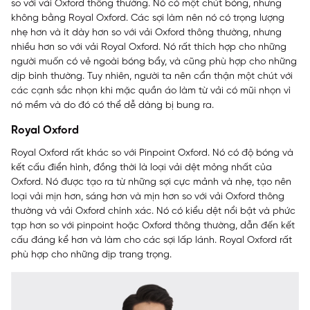
so với vải Oxford thông thường. Nó có một chút bóng, nhưng
không bằng Royal Oxford. Các sợi làm nên nó có trọng lượng
nhẹ hơn và ít dày hơn so với vải Oxford thông thường, nhưng
nhiều hơn so với vải Royal Oxford. Nó rất thích hợp cho những
người muốn có vẻ ngoài bóng bẩy, và cũng phù hợp cho những
dịp bình thường. Tuy nhiên, người ta nên cẩn thận một chút với
các cạnh sắc nhọn khi mặc quần áo làm từ vải có mũi nhọn vì
nó mềm và do đó có thể dễ dàng bị bung ra.
Royal Oxford
Royal Oxford rất khác so với Pinpoint Oxford. Nó có độ bóng và
kết cấu điển hình, đồng thời là loại vải dệt mỏng nhất của
Oxford. Nó được tạo ra từ những sợi cực mảnh và nhẹ, tạo nên
loại vải mịn hơn, sáng hơn và mịn hơn so với vải Oxford thông
thường và vải Oxford chính xác. Nó có kiểu dệt nổi bật và phức
tạp hơn so với pinpoint hoặc Oxford thông thường, dẫn đến kết
cấu đáng kể hơn và làm cho các sợi lấp lánh. Royal Oxford rất
phù hợp cho những dịp trang trọng.