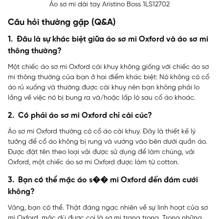
Áo sơ mi dài tay Aristino Boss 1LS12702
Câu hỏi thường gặp (Q&A)
1. Đâu là sự khác biệt giữa áo sơ mi Oxford và áo sơ mi
thông thường?
Một chiếc áo sơ mi Oxford cài khuy không giống với chiếc áo sơ
mi thông thường của bạn ở hai điểm khác biệt: Nó không có cổ
áo rủ xuống và thường được cài khuy nên bạn không phải lo
lắng về việc nó bị bung ra và/hoặc lấp ló sau cổ áo khoác.
2. Có phải áo sơ mi Oxford chỉ cài cúc?
Áo sơ mi Oxford thường có cổ áo cài khuy. Đây là thiết kế lý
tưởng để cổ áo không bị rung và vướng vào bên dưới quần áo.
Được đặt tên theo loại vải được sử dụng để làm chúng, vải
Oxford, một chiếc áo sơ mi Oxford được làm từ cotton.
3. Bạn có thể mặc áo s�� mi Oxford đến đám cưới
không?
Vâng, bạn có thể. Thật đáng ngạc nhiên về sự linh hoạt của sơ
mi Oxford, mặc dù được coi là sơ mi trang trọng. Trong những