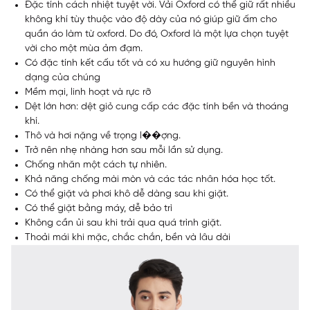
Đặc tính cách nhiệt tuyệt vời. Vải Oxford có thể giữ rất nhiều
không khí tùy thuộc vào độ dày của nó giúp giữ ấm cho
quần áo làm từ oxford. Do đó, Oxford là một lựa chọn tuyệt
vời cho một mùa ảm đạm.
Có đặc tính kết cấu tốt và có xu hướng giữ nguyên hình
dạng của chúng
Mềm mại, linh hoạt và rực rỡ
Dệt lớn hơn: dệt giỏ cung cấp các đặc tính bền và thoáng
khí.
Thô và hơi nặng về trọng l��ợng.
Trở nên nhẹ nhàng hơn sau mỗi lần sử dụng.
Chống nhăn một cách tự nhiên.
Khả năng chống mài mòn và các tác nhân hóa học tốt.
Có thể giặt và phơi khô dễ dàng sau khi giặt.
Có thể giặt bằng máy, dễ bảo trì
Không cần ủi sau khi trải qua quá trình giặt.
Thoải mái khi mặc, chắc chắn, bền và lâu dài