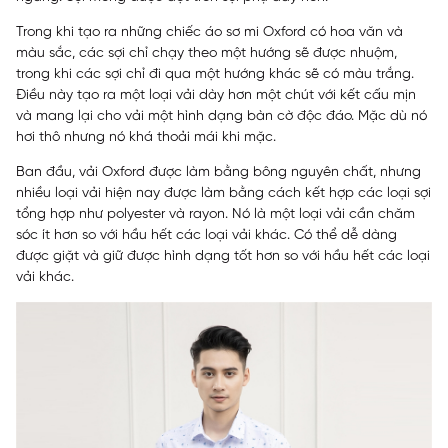
Trong khi tạo ra những chiếc áo sơ mi Oxford có hoa văn và
màu sắc, các sợi chỉ chạy theo một hướng sẽ được nhuộm,
trong khi các sợi chỉ đi qua một hướng khác sẽ có màu trắng.
Điều này tạo ra một loại vải dày hơn một chút với kết cấu mịn
và mang lại cho vải một hình dạng bàn cờ độc đáo. Mặc dù nó
hơi thô nhưng nó khá thoải mái khi mặc.
Ban đầu, vải Oxford được làm bằng bông nguyên chất, nhưng
nhiều loại vải hiện nay được làm bằng cách kết hợp các loại sợi
tổng hợp như polyester và rayon. Nó là một loại vải cần chăm
sóc ít hơn so với hầu hết các loại vải khác. Có thể dễ dàng
được giặt và giữ được hình dạng tốt hơn so với hầu hết các loại
vải khác.