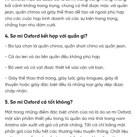
bối cảnh không trang trọng, chúng có thể được mặc với quần
jean, quần chinos và giày thể thao để tạo vẻ ngoài phù hợp
cho các cuộc họp kinh doanh và các sự kiện trang trọng,
chẳng hạn như đám cưới.
4. Sơ mi Oxford kết hợp với quần gì?
- Ba lựa chọn là quần chinos, quần short chino và quần jean.
- Cả áo len và áo liền quần đều không phù hợp.
- Bộ vest và cà vạt được thiết kế vừa vặn với bạn.
- Giày thể thao thời trang, giày lười, giày brogues, giày đi
thuyền hoặc giày đặc biệt đều là những loại giày dép được
chấp nhận.
5. Sơ mi Oxford có tốt không?
Một trong những điểm đặc biệt chính của nó là áo sơ mi Oxford,
một sản phẩm thiết yếu trong tủ quần áo mà
thời trang nam
Aristino
sản xuất với giá cả phải chăng. Tất cả chỉ bằng một
phần giá của hầu hết các thương hiệu truyền thống. Chất liệu