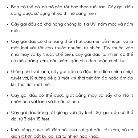
Bạn có thể nói nó trở nên tốt hơn theo tuổi tác! Cây gai dầu
càng được sử dụng nhiều thì nó càng mềm.
Cây gai dầu có khả năng chống lại tia UV, nấm mốc và nấm
mốc.
Cây gai dầu có khả năng thấm hút cao nên dễ nhuộm và là
một loại vải tốt cho thuốc nhuộm tự nhiên. Tùy thuộc vào
nhà máy và kỹ thuật chế biến, cây gai dầu tự nhiên có thể
có màu trắng kem, nâu, xám, gần như đen hoặc xanh lục.
Giống như vải lanh, cây gai dầu có đặc tính điều chỉnh nhiệt
tuyệt vời, lý tưởng để giữ mát khi thời tiết ấm áp hoặc ấm áp
khi thời tiết mát mẻ.
Cây gai dầu có thể được giặt bằng máy và sấy khô. Nó ít
nhăn hơn vải lanh và ít cần ủi hơn.
Cây gai dầu trông rất giống với cây lanh. Sợi gai dầu có thể
dài từ 3 đến 15 feet.
Khả năng phục hồi đàn hồi của sợi gai dầu rất kém, nó co
giãn ít hơn bất kỳ loại sợi tự nhiên nào khác.