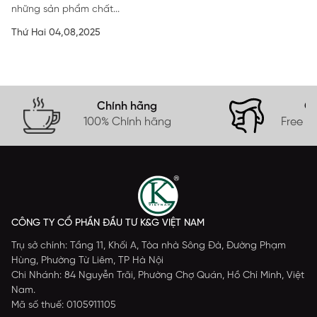
những sản phẩm chất...
Thứ Hai 04,08,2025
Chính hãng
Gi
100% Chính hãng
Free s
CÔNG TY CỔ PHẦN ĐẦU TƯ K&G VIỆT NAM
Trụ sở chính: Tầng 11, Khối A, Tòa nhà Sông Đà, Đường Phạm
Hùng, Phường Từ Liêm, TP Hà Nội
Chi Nhánh: 84 Nguyễn Trãi, Phường Chợ Quán, Hồ Chí Minh, Việt
Nam.
Mã số thuế: 0105911105