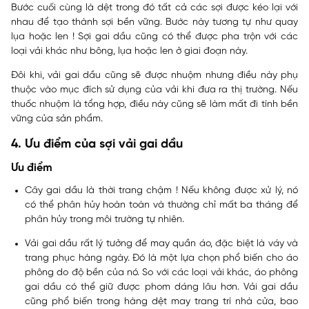
Bước cuối cùng là dệt trong đó tất cả các sợi được kéo lại với
nhau để tạo thành sợi bền vững. Bước này tương tự như quay
lụa hoặc len ! Sợi gai dầu cũng có thể được pha trộn với các
loại vải khác như bông, lụa hoặc len ở giai đoạn này.
Đôi khi, vải gai dầu cũng sẽ được nhuộm nhưng điều này phụ
thuộc vào mục đích sử dụng của vải khi đưa ra thị trường. Nếu
thuốc nhuộm là tổng hợp, điều này cũng sẽ làm mất đi tính bền
vững của sản phẩm.
4. Ưu điểm của sợi vải gai dầu
Ưu điểm
Cây gai dầu là thời trang chậm ! Nếu không được xử lý, nó
có thể phân hủy hoàn toàn và thường chỉ mất ba tháng để
phân hủy trong môi trường tự nhiên.
Vải gai dầu rất lý tưởng để may quần áo, đặc biệt là váy và
trang phục hàng ngày. Đó là một lựa chọn phổ biến cho áo
phông do độ bền của nó. So với các loại vải khác, áo phông
gai dầu có thể giữ được phom dáng lâu hơn. Vải gai dầu
cũng phổ biến trong hàng dệt may trang trí nhà cửa, bao