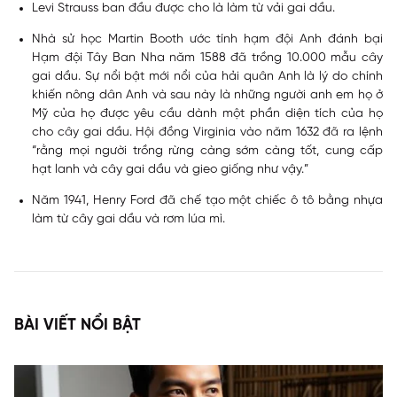
Levi Strauss ban đầu được cho là làm từ vải gai dầu.
Nhà sử học Martin Booth ước tính hạm đội Anh đánh bại
Hạm đội Tây Ban Nha năm 1588 đã trồng 10.000 mẫu cây
gai dầu. Sự nổi bật mới nổi của hải quân Anh là lý do chính
khiến nông dân Anh và sau này là những người anh em họ ở
Mỹ của họ được yêu cầu dành một phần diện tích của họ
cho cây gai dầu. Hội đồng Virginia vào năm 1632 đã ra lệnh
“rằng mọi người trồng rừng càng sớm càng tốt, cung cấp
hạt lanh và cây gai dầu và gieo giống như vậy.”
Năm 1941, Henry Ford đã chế tạo một chiếc ô tô bằng nhựa
làm từ cây gai dầu và rơm lúa mì.
BÀI VIẾT NỔI BẬT