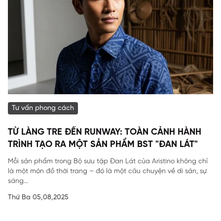
Tư vấn phong cách
TỪ LÀNG TRE ĐẾN RUNWAY: TOÀN CẢNH HÀNH
TRÌNH TẠO RA MỘT SẢN PHẨM BST "ĐAN LÁT"
Mỗi sản phẩm trong Bộ sưu tập Đan Lát của Aristino không chỉ
là một món đồ thời trang – đó là một câu chuyện về di sản, sự
sáng...
Thứ Ba 05,08,2025