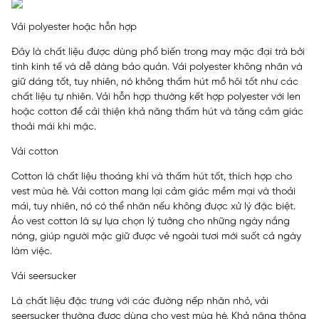
Vải polyester hoặc hỗn hợp
Đây là chất liệu được dùng phổ biến trong may mặc đại trà bởi
tính kinh tế và dễ dàng bảo quản. Vải polyester không nhăn và
giữ dáng tốt, tuy nhiên, nó không thấm hút mồ hôi tốt như các
chất liệu tự nhiên. Vải hỗn hợp thường kết hợp polyester với len
hoặc cotton để cải thiện khả năng thấm hút và tăng cảm giác
thoải mái khi mặc.
Vải cotton
Cotton là chất liệu thoáng khí và thấm hút tốt, thích hợp cho
vest mùa hè. Vải cotton mang lại cảm giác mềm mại và thoải
mái, tuy nhiên, nó có thể nhăn nếu không được xử lý đặc biệt.
Áo vest cotton là sự lựa chọn lý tưởng cho những ngày nắng
nóng, giúp người mặc giữ được vẻ ngoài tươi mới suốt cả ngày
làm việc.
Vải seersucker
Là chất liệu đặc trưng với các đường nếp nhăn nhỏ, vải
seersucker thường được dùng cho vest mùa hè. Khả năng thông