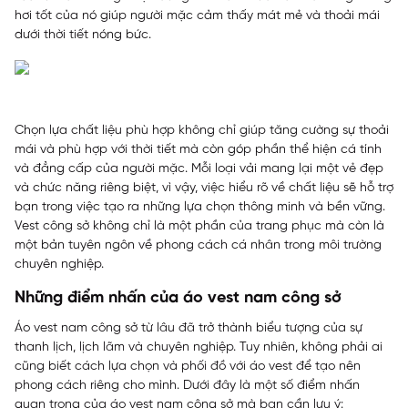
hơi tốt của nó giúp người mặc cảm thấy mát mẻ và thoải mái
dưới thời tiết nóng bức.
Chọn lựa chất liệu phù hợp không chỉ giúp tăng cường sự thoải
mái và phù hợp với thời tiết mà còn góp phần thể hiện cá tính
và đẳng cấp của người mặc. Mỗi loại vải mang lại một vẻ đẹp
và chức năng riêng biệt, vì vậy, việc hiểu rõ về chất liệu sẽ hỗ trợ
bạn trong việc tạo ra những lựa chọn thông minh và bền vững.
Vest công sở không chỉ là một phần của trang phục mà còn là
một bản tuyên ngôn về phong cách cá nhân trong môi trường
chuyên nghiệp.
Những điểm nhấn của áo vest nam công sở
Áo vest nam công sở từ lâu đã trở thành biểu tượng của sự
thanh lịch, lịch lãm và chuyên nghiệp. Tuy nhiên, không phải ai
cũng biết cách lựa chọn và phối đồ với áo vest để tạo nên
phong cách riêng cho mình. Dưới đây là một số điểm nhấn
quan trọng của áo vest nam công sở mà bạn cần lưu ý: