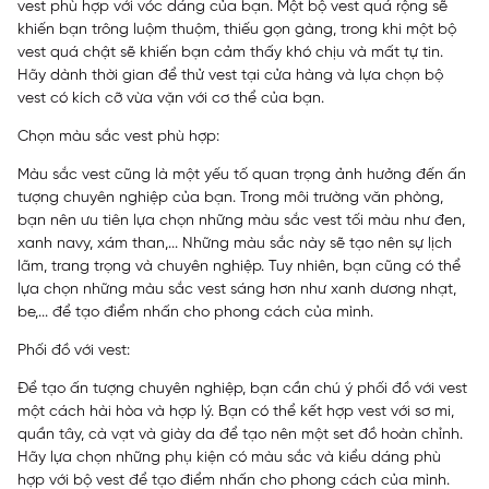
vest phù hợp với vóc dáng của bạn. Một bộ vest quá rộng sẽ
khiến bạn trông luộm thuộm, thiếu gọn gàng, trong khi một bộ
vest quá chật sẽ khiến bạn cảm thấy khó chịu và mất tự tin.
Hãy dành thời gian để thử vest tại cửa hàng và lựa chọn bộ
vest có kích cỡ vừa vặn với cơ thể của bạn.
Chọn màu sắc vest phù hợp:
Màu sắc vest cũng là một yếu tố quan trọng ảnh hưởng đến ấn
tượng chuyên nghiệp của bạn. Trong môi trường văn phòng,
bạn nên ưu tiên lựa chọn những màu sắc vest tối màu như đen,
xanh navy, xám than,... Những màu sắc này sẽ tạo nên sự lịch
lãm, trang trọng và chuyên nghiệp. Tuy nhiên, bạn cũng có thể
lựa chọn những màu sắc vest sáng hơn như xanh dương nhạt,
be,... để tạo điểm nhấn cho phong cách của mình.
Phối đồ với vest:
Để tạo ấn tượng chuyên nghiệp, bạn cần chú ý phối đồ với vest
một cách hài hòa và hợp lý. Bạn có thể kết hợp vest với sơ mi,
quần tây, cà vạt và giày da để tạo nên một set đồ hoàn chỉnh.
Hãy lựa chọn những phụ kiện có màu sắc và kiểu dáng phù
hợp với bộ vest để tạo điểm nhấn cho phong cách của mình.