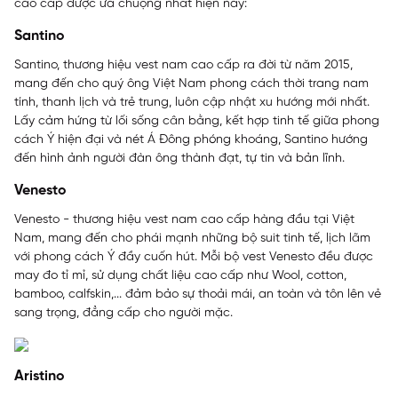
cao cấp được ưa chuộng nhất hiện nay:
Santino
Santino, thương hiệu vest nam cao cấp ra đời từ năm 2015,
mang đến cho quý ông Việt Nam phong cách thời trang nam
tính, thanh lịch và trẻ trung, luôn cập nhật xu hướng mới nhất.
Lấy cảm hứng từ lối sống cân bằng, kết hợp tinh tế giữa phong
cách Ý hiện đại và nét Á Đông phóng khoáng, Santino hướng
đến hình ảnh người đàn ông thành đạt, tự tin và bản lĩnh.
Venesto
Venesto - thương hiệu vest nam cao cấp hàng đầu tại Việt
Nam, mang đến cho phái mạnh những bộ suit tinh tế, lịch lãm
với phong cách Ý đầy cuốn hút. Mỗi bộ vest Venesto đều được
may đo tỉ mỉ, sử dụng chất liệu cao cấp như Wool, cotton,
bamboo, calfskin,... đảm bảo sự thoải mái, an toàn và tôn lên vẻ
sang trọng, đẳng cấp cho người mặc.
Aristino