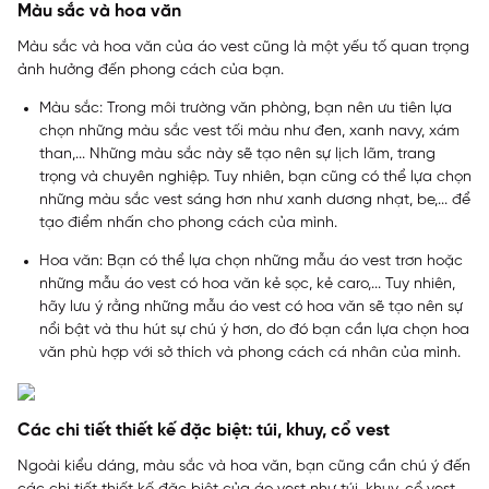
Màu sắc và hoa văn
Màu sắc và hoa văn của áo vest cũng là một yếu tố quan trọng
ảnh hưởng đến phong cách của bạn.
Màu sắc: Trong môi trường văn phòng, bạn nên ưu tiên lựa
chọn những màu sắc vest tối màu như đen, xanh navy, xám
than,... Những màu sắc này sẽ tạo nên sự lịch lãm, trang
trọng và chuyên nghiệp. Tuy nhiên, bạn cũng có thể lựa chọn
những màu sắc vest sáng hơn như xanh dương nhạt, be,... để
tạo điểm nhấn cho phong cách của mình.
Hoa văn: Bạn có thể lựa chọn những mẫu áo vest trơn hoặc
những mẫu áo vest có hoa văn kẻ sọc, kẻ caro,... Tuy nhiên,
hãy lưu ý rằng những mẫu áo vest có hoa văn sẽ tạo nên sự
nổi bật và thu hút sự chú ý hơn, do đó bạn cần lựa chọn hoa
văn phù hợp với sở thích và phong cách cá nhân của mình.
Các chi tiết thiết kế đặc biệt: túi, khuy, cổ vest
Ngoài kiểu dáng, màu sắc và hoa văn, bạn cũng cần chú ý đến