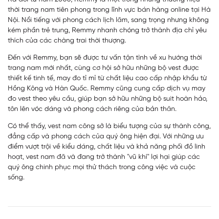
thời trang nam tiên phong trong lĩnh vực bán hàng online tại Hà
Nội. Nổi tiếng với phong cách lịch lãm, sang trọng nhưng không
kém phần trẻ trung, Remmy nhanh chóng trở thành địa chỉ yêu
thích của các chàng trai thời thượng.
Đến với Remmy, bạn sẽ được tư vấn tận tình về xu hướng thời
trang nam mới nhất, cùng cơ hội sở hữu những bộ vest được
thiết kế tinh tế, may đo tỉ mỉ từ chất liệu cao cấp nhập khẩu từ
Hồng Kông và Hàn Quốc. Remmy cũng cung cấp dịch vụ may
đo vest theo yêu cầu, giúp bạn sở hữu những bộ suit hoàn hảo,
tôn lên vóc dáng và phong cách riêng của bản thân.
Có thể thấy, vest nam công sở là biểu tượng của sự thành công,
đẳng cấp và phong cách của quý ông hiện đại. Với những ưu
điểm vượt trội về kiểu dáng, chất liệu và khả năng phối đồ linh
hoạt, vest nam đã và đang trở thành "vũ khí" lợi hại giúp các
quý ông chinh phục mọi thử thách trong công việc và cuộc
sống.