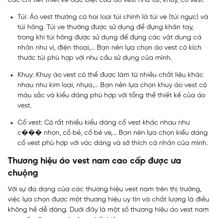
các chi tiết thiết kế đặc biệt của áo vest như túi, khuy, cổ vest.
Túi: Áo vest thường có hai loại túi chính là túi ve (túi ngực) và
túi hông. Túi ve thường được sử dụng để đựng khăn tay,
trong khi túi hông được sử dụng để đựng các vật dụng cá
nhân như ví, điện thoại,... Bạn nên lựa chọn áo vest có kích
thước túi phù hợp với nhu cầu sử dụng của mình.
Khuy: Khuy áo vest có thể được làm từ nhiều chất liệu khác
nhau như kim loại, nhựa,... Bạn nên lựa chọn khuy áo vest có
màu sắc và kiểu dáng phù hợp với tổng thể thiết kế của áo
vest.
Cổ vest: Có rất nhiều kiểu dáng cổ vest khác nhau như
c��� nhọn, cổ bẻ, cổ bẻ ve,... Bạn nên lựa chọn kiểu dáng
cổ vest phù hợp với vóc dáng và sở thích cá nhân của mình.
Thương hiệu áo vest nam cao cấp được ưa
chuộng
Với sự đa dạng của các thương hiệu vest nam trên thị trường,
việc lựa chọn được một thương hiệu uy tín và chất lượng là điều
không hề dễ dàng. Dưới đây là một số thương hiệu áo vest nam