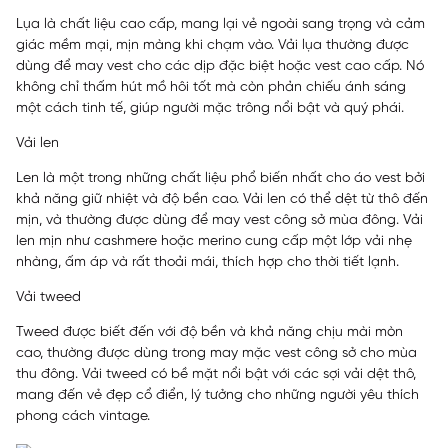
Lụa là chất liệu cao cấp, mang lại vẻ ngoài sang trọng và cảm
giác mềm mại, mịn màng khi chạm vào. Vải lụa thường được
dùng để may vest cho các dịp đặc biệt hoặc vest cao cấp. Nó
không chỉ thấm hút mồ hôi tốt mà còn phản chiếu ánh sáng
một cách tinh tế, giúp người mặc trông nổi bật và quý phái.
Vải len
Len là một trong những chất liệu phổ biến nhất cho áo vest bởi
khả năng giữ nhiệt và độ bền cao. Vải len có thể dệt từ thô đến
mịn, và thường được dùng để may vest công sở mùa đông. Vải
len mịn như cashmere hoặc merino cung cấp một lớp vải nhẹ
nhàng, ấm áp và rất thoải mái, thích hợp cho thời tiết lạnh.
Vải tweed
Tweed được biết đến với độ bền và khả năng chịu mài mòn
cao, thường được dùng trong may mặc vest công sở cho mùa
thu đông. Vải tweed có bề mặt nổi bật với các sợi vải dệt thô,
mang đến vẻ đẹp cổ điển, lý tưởng cho những người yêu thích
phong cách vintage.