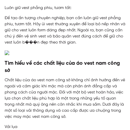
Luôn giữ vest phẳng phiu, tươm tất:
Để tạo ấn tượng chuyên nghiệp, bạn cần luôn giữ vest phẳng
phiu, tươm tất. Hãy ủi vest thường xuyên để loại bỏ nếp nhăn và
giữ cho vest luôn form dáng đẹp nhất. Ngoài ra, bạn cũng cần
chú ý đến vệ sinh vest và bảo quản vest đúng cách để giữ cho
vest luôn b���n đẹp theo thời gian.
Tìm hiểu về các chất liệu của áo vest nam công
sở
Chất liệu của áo vest nam công sở không chỉ ảnh hưởng đến vẻ
ngoài và cảm giác khi mặc mà còn phản ánh đẳng cấp và
phong cách của người mặc. Đối với một bộ vest hoàn hảo, việc
lựa chọn chất liệu phù hợp là một trong những yếu tố quan
trọng nhất mà quý ông nên cân nhắc khi mua sắm. Dưới đây là
một số loại vải thông dụng và cao cấp được ưa chuộng trong
việc may mặc vest nam công sở.
Vải lụa