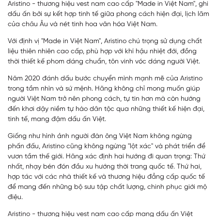
Aristino - thương hiệu vest nam cao cấp "Made in Việt Nam", ghi
dấu ấn bởi sự kết hợp tinh tế giữa phong cách hiện đại, lịch lãm
của châu Âu và nét tinh hoa văn hóa Việt Nam.
Với định vị "Made in Việt Nam", Aristino chú trọng sử dụng chất
liệu thiên nhiên cao cấp, phù hợp với khí hậu nhiệt đới, đồng
thời thiết kế phom dáng chuẩn, tôn vinh vóc dáng người Việt.
Năm 2020 đánh dấu bước chuyển mình mạnh mẽ của Aristino
trong tầm nhìn và sứ mệnh. Hãng không chỉ mong muốn giúp
người Việt Nam trở nên phong cách, tự tin hơn mà còn hướng
đến khơi dậy niềm tự hào dân tộc qua những thiết kế hiện đại,
tinh tế, mang đậm dấu ấn Việt.
Giống như hình ảnh người đàn ông Việt Nam không ngừng
phấn đấu, Aristino cũng không ngừng "lột xác" và phát triển để
vươn tầm thế giới. Hãng xác định hai hướng đi quan trọng: Thứ
nhất, nhạy bén đón đầu xu hướng thời trang quốc tế. Thứ hai,
hợp tác với các nhà thiết kế và thương hiệu đẳng cấp quốc tế
để mang đến những bộ sưu tập chất lượng, chinh phục giới mộ
điệu.
Aristino - thương hiệu vest nam cao cấp mang dấu ấn Việt