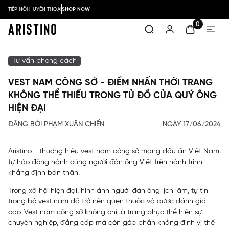
TIẾP NỐI HUYỀN THOẠI
SHOP NOW
0
Tư vấn phong cách
VEST NAM CÔNG SỞ - ĐIỂM NHẤN THỜI TRANG
KHÔNG THỂ THIẾU TRONG TỦ ĐỒ CỦA QUÝ ÔNG
HIỆN ĐẠI
ĐĂNG BỞI PHẠM XUÂN CHIẾN
NGÀY 17/06/2024
Aristino - thương hiệu vest nam công sở mang dấu ấn Việt Nam,
tự hào đồng hành cùng người đàn ông Việt trên hành trình
khẳng định bản thân.
Trong xã hội hiện đại, hình ảnh người đàn ông lịch lãm, tự tin
trong bộ vest nam đã trở nên quen thuộc và được đánh giá
cao. Vest nam công sở không chỉ là trang phục thể hiện sự
chuyên nghiệp, đẳng cấp mà còn góp phần khẳng định vị thế