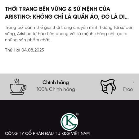
THỜI TRANG BỀN VỮNG & SỨ MỆNH CỦA
ARISTINO: KHÔNG CHỈ LÀ QUẦN ÁO, ĐÓ LÀ DI
SẢN
Trong bối cảnh thế giới thời trang chuyển mình hướng tới sự bền
vững, Aristino tự hào tiên phong với sứ mệnh không chỉ tạo ra
những sản phẩm chất...
Thứ Hai 04,08,2025
Chính hãng
Gi
100% Chính hãng
Free s
CÔNG TY CỔ PHẦN ĐẦU TƯ K&G VIỆT NAM