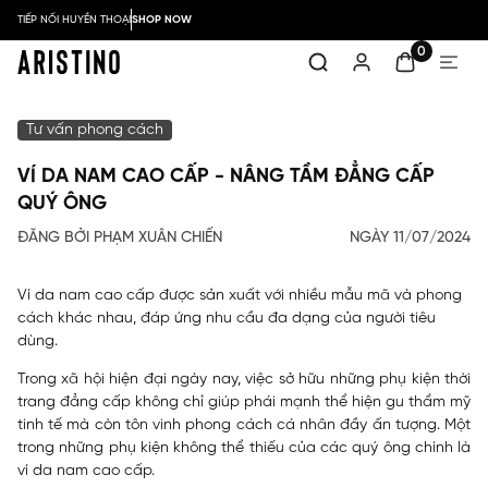
TIẾP NỐI HUYỀN THOẠI
SHOP NOW
0
Tư vấn phong cách
VÍ DA NAM CAO CẤP - NÂNG TẦM ĐẲNG CẤP
QUÝ ÔNG
ĐĂNG BỞI PHẠM XUÂN CHIẾN
NGÀY 11/07/2024
Ví da nam cao cấp được sản xuất với nhiều mẫu mã và phong
cách khác nhau, đáp ứng nhu cầu đa dạng của người tiêu
dùng.
Trong xã hội hiện đại ngày nay, việc sở hữu những phụ kiện thời
trang đẳng cấp không chỉ giúp phái mạnh thể hiện gu thẩm mỹ
tinh tế mà còn tôn vinh phong cách cá nhân đầy ấn tượng. Một
trong những phụ kiện không thể thiếu của các quý ông chính là
ví da nam cao cấp.