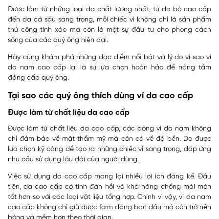
Được làm từ những loại da chất lượng nhất, từ da bò cao cấp
đến da cá sấu sang trọng, mỗi chiếc ví không chỉ là sản phẩm
thủ công tinh xảo mà còn là một sự đầu tư cho phong cách
sống của các quý ông hiện đại.
Hãy cùng khám phá những đặc điểm nổi bật và lý do vì sao ví
da nam cao cấp lại là sự lựa chọn hoàn hảo để nâng tầm
đẳng cấp quý ông.
Tại sao các quý ông thích dùng ví da cao cấp
Được làm từ chất liệu da cao cấp
Được làm từ chất liệu da cao cấp, các dòng ví da nam không
chỉ đảm bảo về mặt thẩm mỹ mà còn cả về độ bền. Da được
lựa chọn kỹ càng để tạo ra những chiếc ví sang trọng, đáp ứng
nhu cầu sử dụng lâu dài của người dùng.
Việc sử dụng da cao cấp mang lại nhiều lợi ích đáng kể. Đầu
tiên, da cao cấp có tính đàn hồi và khả năng chống mài mòn
tốt hơn so với các loại vật liệu tổng hợp. Chính vì vậy, ví da nam
cao cấp không chỉ giữ được form dáng ban đầu mà còn trở nên
bóng và mềm hơn theo thời gian.