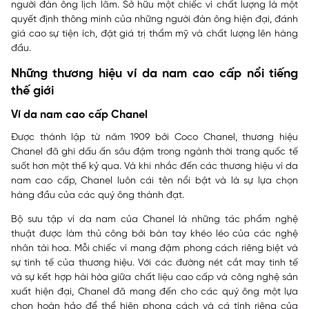
người đàn ông lịch lãm. Sở hữu một chiếc ví chất lượng là một
quyết định thông minh của những người đàn ông hiện đại, đánh
giá cao sự tiện ích, đặt giá trị thẩm mỹ và chất lượng lên hàng
đầu.
Những thương hiệu ví da nam cao cấp nổi tiếng
thế giới
Ví da nam cao cấp Chanel
Được thành lập từ năm 1909 bởi Coco Chanel, thương hiệu
Chanel đã ghi dấu ấn sâu đậm trong ngành thời trang quốc tế
suốt hơn một thế kỷ qua. Và khi nhắc đến các thương hiệu ví da
nam cao cấp, Chanel luôn cái tên nổi bật và là sự lựa chọn
hàng đầu của các quý ông thành đạt.
Bộ sưu tập ví da nam của Chanel là những tác phẩm nghệ
thuật được làm thủ công bởi bàn tay khéo léo của các nghệ
nhân tài hoa. Mỗi chiếc ví mang đậm phong cách riêng biệt và
sự tinh tế của thương hiệu. Với các đường nét cắt may tinh tế
và sự kết hợp hài hòa giữa chất liệu cao cấp và công nghệ sản
xuất hiện đại, Chanel đã mang đến cho các quý ông một lựa
chọn hoàn hảo để thể hiện phong cách và cá tính riêng của