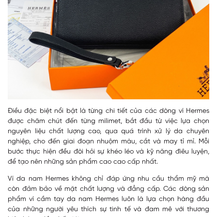
Điều đặc biệt nổi bật là từng chi tiết của các dòng ví Hermes
được chăm chút đến từng milimet, bắt đầu từ việc lựa chọn
nguyên liệu chất lượng cao, qua quá trình xử lý da chuyên
nghiệp, cho đến giai đoạn nhuộm màu, cắt và may tỉ mỉ. Mỗi
bước thực hiện đều đòi hỏi sự khéo léo và kỹ năng điêu luyện,
để tạo nên những sản phẩm cao cao cấp nhất.
Ví da nam Hermes không chỉ đáp ứng nhu cầu thẩm mỹ mà
còn đảm bảo về mặt chất lượng và đẳng cấp. Các dòng sản
phẩm ví cầm tay da nam Hermes luôn là lựa chọn hàng đầu
của những người yêu thích sự tinh tế và đam mê với thương