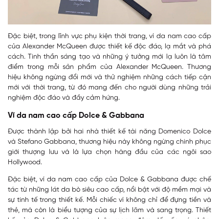
Đặc biệt, trong lĩnh vực phụ kiện thời trang, ví da nam cao cấp
của Alexander McQueen được thiết kế độc đáo, lạ mắt và phá
cách. Tinh thần sáng tạo và những ý tưởng mới lạ luôn là tâm
điểm trong mỗi sản phẩm của Alexander McQueen. Thương
hiệu không ngừng đổi mới và thử nghiệm những cách tiếp cận
mới với thời trang, từ đó mang đến cho người dùng những trải
nghiệm độc đáo và đầy cảm hứng.
Ví da nam cao cấp Dolce & Gabbana
Được thành lập bởi hai nhà thiết kế tài năng Domenico Dolce
và Stefano Gabbana, thương hiệu này không ngừng chinh phục
giới thượng lưu và là lựa chọn hàng đầu của các ngôi sao
Hollywood.
Đặc biệt, ví da nam cao cấp của Dolce & Gabbana được chế
tác từ những lát da bò siêu cao cấp, nổi bật với độ mềm mại và
sự tinh tế trong thiết kế. Mỗi chiếc ví không chỉ để đựng tiền và
thẻ, mà còn là biểu tượng của sự lịch lãm và sang trọng. Thiết