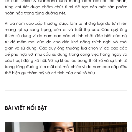
kế của Dolce & Gabbana luôn mang đậm dấu ấn cá nhân,
từng chi tiết được chăm chút tỉ mỉ để tạo nên một sản phẩm
hoàn hảo trong từng đường nét.
Ví da nam cao cấp thường được làm từ những loại da tự nhiên
mang lại sự sang trọng, bền bỉ và tuổi thọ cao. Các quý ông
thích sử dụng ví da nam cao cấp vì tính chất đặc biệt của nó,
từ độ mềm mại của da cho đến khả năng thích nghi với thời
gian và sử dụng. Các quý ông thường lựa chọn ví da cao cấp
để phù hợp với nhu cầu sử dụng trong công việc hàng ngày và
các hoạt động xã hội. Với sự khéo léo trong thiết kế và sự tinh tế
trong từng đường kim mũi chỉ, mỗi chiếc ví da nam cao cấp đều
thể hiện gu thẩm mỹ và cá tính của chủ sở hữu.
BÀI VIẾT NỔI BẬT