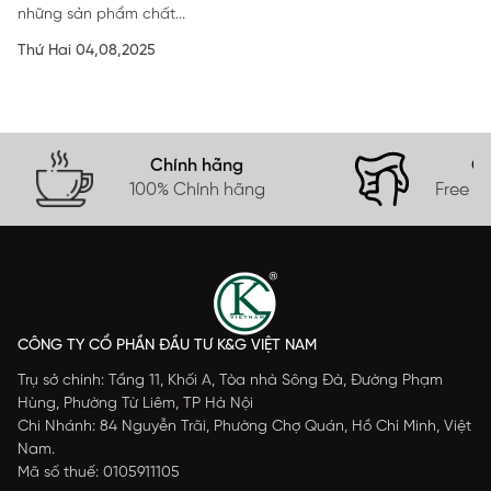
những sản phẩm chất...
Thứ Hai 04,08,2025
Chính hãng
Gi
100% Chính hãng
Free s
CÔNG TY CỔ PHẦN ĐẦU TƯ K&G VIỆT NAM
Trụ sở chính: Tầng 11, Khối A, Tòa nhà Sông Đà, Đường Phạm
Hùng, Phường Từ Liêm, TP Hà Nội
Chi Nhánh: 84 Nguyễn Trãi, Phường Chợ Quán, Hồ Chí Minh, Việt
Nam.
Mã số thuế: 0105911105