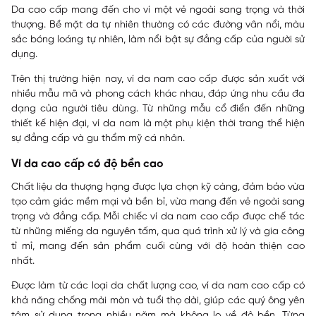
Da cao cấp mang đến cho ví một vẻ ngoài sang trọng và thời
thượng. Bề mặt da tự nhiên thường có các đường vân nổi, màu
sắc bóng loáng tự nhiên, làm nổi bật sự đẳng cấp của người sử
dụng.
Trên thị trường hiện nay, ví da nam cao cấp được sản xuất với
nhiều mẫu mã và phong cách khác nhau, đáp ứng nhu cầu đa
dạng của người tiêu dùng. Từ những mẫu cổ điển đến những
thiết kế hiện đại, ví da nam là một phụ kiện thời trang thể hiện
sự đẳng cấp và gu thẩm mỹ cá nhân.
Ví da cao cấp có độ bền cao
Chất liệu da thượng hạng được lựa chọn kỹ càng, đảm bảo vừa
tạo cảm giác mềm mại và bền bỉ, vừa mang đến vẻ ngoài sang
trọng và đẳng cấp. Mỗi chiếc ví da nam cao cấp được chế tác
từ những miếng da nguyên tấm, qua quá trình xử lý và gia công
tỉ mỉ, mang đến sản phẩm cuối cùng với độ hoàn thiện cao
nhất.
Được làm từ các loại da chất lượng cao, ví da nam cao cấp có
khả năng chống mài mòn và tuổi thọ dài, giúp các quý ông yên
tâm sử dụng trong nhiều năm mà không lo về độ bền. Từng