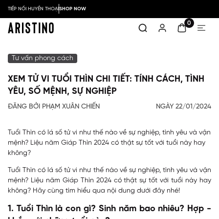
TIẾP NỐI HUYỀN THOẠI
SHOP NOW
0
Tư vấn phong cách
XEM TỬ VI TUỔI THÌN CHI TIẾT: TÍNH CÁCH, TÌNH
YÊU, SỐ MỆNH, SỰ NGHIỆP
ĐĂNG BỞI PHẠM XUÂN CHIẾN
NGÀY 22/01/2024
Tuổi Thìn có lá số tử vi như thế nào về sự nghiệp, tình yêu và vận
mệnh? Liệu năm Giáp Thìn 2024 có thật sự tốt với tuổi này hay
không?
Tuổi Thìn có lá số tử vi như thế nào về sự nghiệp, tình yêu và vận
mệnh? Liệu năm Giáp Thìn 2024 có thật sự tốt với tuổi này hay
không? Hãy cùng tìm hiểu qua nội dung dưới đây nhé!
1. Tuổi Thìn là con gì? Sinh năm bao nhiêu? Hợp -