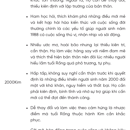
khác tổn thương. Ngoài ra, họ còn dễ thay đổi,
thiếu kiên định với lập trường của bản thân.
Ham học hỏi, thích khám phá những điều mới mẻ
và kết hợp hài hòa kiến thức với cuộc sống đời
thường chính là các yếu tố giúp người sinh năm
1988 có cuộc sống thú vị, nhộn nhịp và sôi động.
Nhiều ước mơ, hoài bão nhưng lại thiếu kiên trì,
cẩn thận. Họ làm việc hăng say với niềm đam mê
và thích thể hiện bản thân nên đôi lúc nhiều người
hiểu lầm tuổi Rồng quá phô trương, tự phụ.
Hấp tấp, không suy nghĩ cẩn thận trước khi quyết
định là những điều khiến người sinh năm 2000 đối
2000
Kim
mặt với khó khăn, nguy hiểm và thất bại. Họ cần
phải kiên định, bình tĩnh và nhờ sự trợ giúp khi cần
mới có thể đạt đến thành công.
Dễ thay đổi và làm việc theo cảm hứng là nhược
điểm mà tuổi Rồng thuộc hành Kim cần khắc
phục.