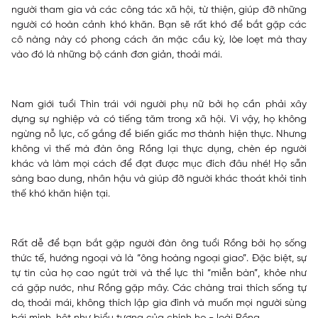
người tham gia và các công tác xã hội, từ thiện, giúp đỡ những
người có hoàn cảnh khó khăn. Bạn sẽ rất khó để bắt gặp các
cô nàng này có phong cách ăn mặc cầu kỳ, lòe loẹt mà thay
vào đó là những bộ cánh đơn giản, thoải mái.
Nam giới tuổi Thìn trái với người phụ nữ bởi họ cần phải xây
dựng sự nghiệp và có tiếng tăm trong xã hội. Vì vậy, họ không
ngừng nỗ lực, cố gắng để biến giấc mơ thành hiện thực. Nhưng
không vì thế mà đàn ông Rồng lại thực dụng, chèn ép người
khác và làm mọi cách để đạt được mục đích đâu nhé! Họ sẵn
sàng bao dung, nhân hậu và giúp đỡ người khác thoát khỏi tình
thế khó khăn hiện tại.
Rất dễ để bạn bắt gặp người đàn ông tuổi Rồng bởi họ sống
thức tế, hướng ngoại và là “ông hoàng ngoại giao”. Đặc biệt, sự
tự tin của họ cao ngút trời và thể lực thì “miễn bàn”, khỏe như
cá gặp nước, như Rồng gặp mây. Các chàng trai thích sống tự
do, thoải mái, không thích lập gia đình và muốn mọi người sùng