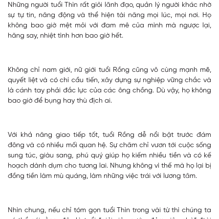
Những người tuổi Thìn rất giỏi lãnh đạo, quản lý người khác nhờ
sự tự tin, năng động và thể hiện tài năng mọi lúc, mọi nơi. Họ
không bao giờ mệt mỏi với đam mê của mình mà ngược lại,
hăng say, nhiệt tình hơn bao giờ hết.
Không chỉ nam giới, nữ giới tuổi Rồng cũng vô cùng mạnh mẽ,
quyết liệt và có chí cầu tiến, xây dựng sự nghiệp vững chắc và
là cánh tay phải đắc lực của các ông chồng. Dù vậy, họ không
bao giờ để bụng hay thù địch ai.
Với khả năng giao tiếp tốt, tuổi Rồng dễ nổi bật trước đám
đông và có nhiều mối quan hệ. Sự chăm chỉ vươn tới cuộc sống
sung túc, giàu sang, phú quý giúp họ kiếm nhiều tiền và có kế
hoạch dành dụm cho tương lai. Nhưng không vì thế mà họ lại bị
đồng tiền làm mù quáng, làm những việc trái với lương tâm.
Nhìn chung, nếu chỉ tóm gọn tuổi Thìn trong vài từ thì chúng ta