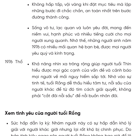
Không hấp tấp, vội vàng khi đặt mục tiêu mà lập
những bước đi chắc chắn, an toàn nhất trên bước
đường thành công.
Sống vô tư, lạc quan và luôn yêu đời, mang đến
niềm vui, hạnh phúc và nhiều tiếng cười cho mọi
người xung quanh. Nhờ thế, những người sinh năm
1976 có nhiều mối quan hệ bạn bè, được mọi người
yêu quý và kính trọng.
1976
Thổ
Khả năng nhìn xa trông rộng giúp người tuổi Thìn
hiểu được mọi góc cạnh của vấn đề và cảnh báo
mọi người về mối nguy hiểm sắp tới. Nhờ vào sự
tinh tế, tuổi Rồng dễ thấu hiểu tâm tư, nỗi sầu của
người khác để từ đó tìm cách giải quyết, không
phải “cắt đôi nỗi sầu” để nỗi buồn nhân đôi.
Xem tình yêu của người tuổi Rồng
Sức hấp dẫn lạ kỳ:
Nhóm người này có sự hấp dẫn khó lý
giải với người khác giới nhưng lại rất khó bị chinh phục. Do