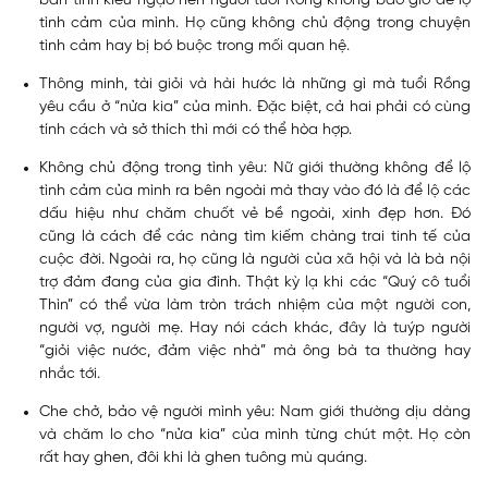
bản tính kiêu ngạo nên người tuổi Rồng không bao giờ để lộ
tình cảm của mình. Họ cũng không chủ động trong chuyện
tình cảm hay bị bó buộc trong mối quan hệ.
Thông minh, tài giỏi và hài hước
là những gì mà tuổi Rồng
yêu cầu ở “nửa kia” của mình. Đặc biệt, cả hai phải có cùng
tính cách và sở thích thì mới có thể hòa hợp.
Không chủ động trong tình yêu:
Nữ giới thường không để lộ
tình cảm của mình ra bên ngoài mà thay vào đó là để lộ các
dấu hiệu như chăm chuốt vẻ bề ngoài, xinh đẹp hơn. Đó
cũng là cách để các nàng tìm kiếm chàng trai tinh tế của
cuộc đời. Ngoài ra, họ cũng là người của xã hội và là bà nội
trợ đảm đang của gia đình. Thật kỳ lạ khi các “Quý cô tuổi
Thìn” có thể vừa làm tròn trách nhiệm của một người con,
người vợ, người mẹ. Hay nói cách khác, đây là tuýp người
“giỏi việc nước, đảm việc nhà” mà ông bà ta thường hay
nhắc tới.
Che chở, bảo vệ người mình yêu:
Nam giới thường dịu dàng
và chăm lo cho “nửa kia” của mình từng chút một. Họ còn
rất hay ghen, đôi khi là ghen tuông mù quáng.