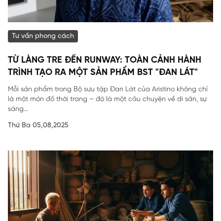
Tư vấn phong cách
TỪ LÀNG TRE ĐẾN RUNWAY: TOÀN CẢNH HÀNH
TRÌNH TẠO RA MỘT SẢN PHẨM BST "ĐAN LÁT"
Mỗi sản phẩm trong Bộ sưu tập Đan Lát của Aristino không chỉ
là một món đồ thời trang – đó là một câu chuyện về di sản, sự
sáng...
Thứ Ba 05,08,2025