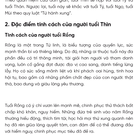
Theo quan niệm của dân gian, tuổi Thìn sẽ hợp với tuổi Tý và
tuổi Thân. Ngược lại, tuổi này sẽ khắc với tuổi Tý, tuổi Ngọ, tuổi
Mùi theo quy luật “Tứ hành xung”.
2. Đặc điểm tính cách của người tuổi Thìn
Tính cách của người tuổi Rồng
Rồng là một trong Tứ linh, là biểu tượng của quyền lực, sức
mạnh thần bí và thiêng liêng. Do đó, những ai thuộc tuổi này đa
phần đều có trí thông minh, tài giỏi hơn người và tham danh
vọng, luôn cố gắng đạt được địa vị cao sang, danh tiếng lừng
lẫy. Họ có sức sống mãnh liệt và khí phách oai hùng, tinh hoa
hội tụ, bao gồm cả những phẩm chất đẹp của con người: thật
thà, bao dung và giàu lòng yêu thương.
Tuổi Rồng có ý chí vươn lên mạnh mẽ, chinh phục thử thách bất
chấp khó khăn, nguy hiểm. Những đứa trẻ sinh vào năm Rồng
thường hiếu động, thích tìm tòi, học hỏi mọi thứ xung quanh nên
họ đã rèn giũa lòng quyết tâm, can đảm để có thể đương đầu
với hiểm nguy, chinh phục mục tiêu đã đề ra.