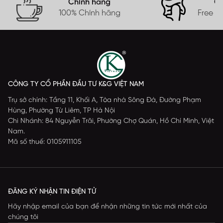
Chính hãng
Gi
100% Chính hãng
Free s
CÔNG TY CỔ PHẦN ĐẦU TƯ K&G VIỆT NAM
Trụ sở chính: Tầng 11, Khối A, Tòa nhà Sông Đà, Đường Phạm
Hùng, Phường Từ Liêm, TP Hà Nội
Chi Nhánh: 84 Nguyễn Trãi, Phường Chợ Quán, Hồ Chí Minh, Việt
Nam.
Mã số thuế: 0105911105
ĐĂNG KÝ NHẬN TIN ĐIỆN TỬ
Hãy nhập email của bạn để nhận những tin tức mới nhất của
chúng tôi