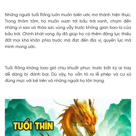
Những người tuổi Rồng luôn muốn biến ước mơ thành hiện thực.
Trong thâm tâm, họ muốn vươn tới bầu trời xanh, chạm đến
những vì sao và thỏa sức vùng vẫy trước không gian bao la của
bầu trời. Chính khát vọng ấy đã giúp họ có thêm động lực thiêu
đốt mọi khó khăn phía trước mà đạt đến địa vị, quyền lực mà
mình mong ước.
Tuổi Rồng không bao giờ chịu khuất phục trước bất kỳ ai hay
dễ dàng bị đánh bại. Dù vậy, họ vẫn tỏ ra lễ phép và cư xử
đúng mực với bề trên và những người họ tôn trọng.