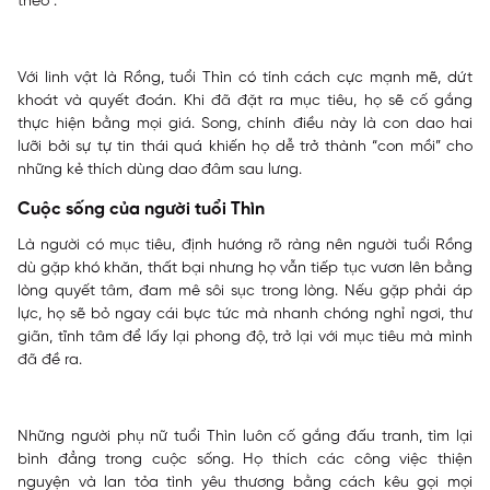
theo”.
Với linh vật là Rồng, tuổi Thìn có tính cách cực mạnh mẽ, dứt
khoát và quyết đoán. Khi đã đặt ra mục tiêu, họ sẽ cố gắng
thực hiện bằng mọi giá. Song, chính điều này là con dao hai
lưỡi bởi sự tự tin thái quá khiến họ dễ trở thành “con mồi” cho
những kẻ thích dùng dao đâm sau lưng.
Cuộc sống của người tuổi Thìn
Là người có mục tiêu, định hướng rõ ràng nên người tuổi Rồng
dù gặp khó khăn, thất bại nhưng họ vẫn tiếp tục vươn lên bằng
lòng quyết tâm, đam mê sôi sục trong lòng. Nếu gặp phải áp
lực, họ sẽ bỏ ngay cái bực tức mà nhanh chóng nghỉ ngơi, thư
giãn, tĩnh tâm để lấy lại phong độ, trở lại với mục tiêu mà mình
đã đề ra.
Những người phụ nữ tuổi Thìn luôn cố gắng đấu tranh, tìm lại
bình đẳng trong cuộc sống. Họ thích các công việc thiện
nguyện và lan tỏa tình yêu thương bằng cách kêu gọi mọi