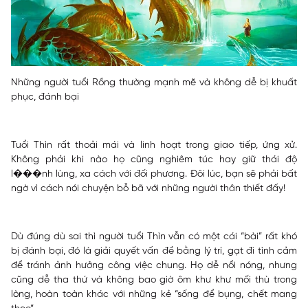
Những người tuổi Rồng thường mạnh mẽ và không dễ bị khuất
phục, đánh bại
Tuổi Thìn rất thoải mái và linh hoạt trong giao tiếp, ứng xử.
Không phải khi nào họ cũng nghiêm túc hay giữ thái độ
l���nh lùng, xa cách với đối phương. Đôi lúc, bạn sẽ phải bất
ngờ vì cách nói chuyện bỗ bã với những người thân thiết đấy!
Dù đúng dù sai thì người tuổi Thìn vẫn có một cái “bài” rất khó
bị đánh bại, đó là giải quyết vấn đề bằng lý trí, gạt đi tình cảm
để tránh ảnh hưởng công việc chung. Họ dễ nổi nóng, nhưng
cũng dễ tha thứ và không bao giờ ôm khư khư mối thù trong
lòng, hoàn toàn khác với những kẻ “sống để bụng, chết mang