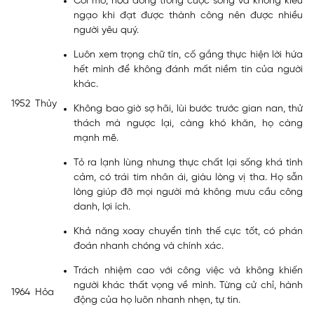
Cởi mở, hòa đồng trong cuộc sống và không kiêu
ngạo khi đạt được thành công nên được nhiều
người yêu quý.
Luôn xem trọng chữ tín, cố gắng thực hiện lời hứa
hết mình để không đánh mất niềm tin của người
khác.
1952
Thủy
Không bao giờ sợ hãi, lùi bước trước gian nan, thử
thách mà ngược lại, càng khó khăn, họ càng
mạnh mẽ.
Tỏ ra lạnh lùng nhưng thực chất lại sống khá tình
cảm, có trái tim nhân ái, giàu lòng vị tha. Họ sẵn
lòng giúp đỡ mọi người mà không mưu cầu công
danh, lợi ích.
Khả năng xoay chuyển tình thế cực tốt, có phán
đoán nhanh chóng và chính xác.
Trách nhiệm cao với công việc và không khiến
người khác thất vọng về mình. Từng cử chỉ, hành
1964
Hỏa
động của họ luôn nhanh nhẹn, tự tin.