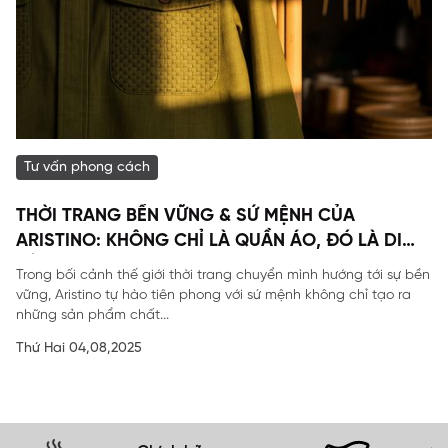
Tư vấn phong cách
THỜI TRANG BỀN VỮNG & SỨ MỆNH CỦA
ARISTINO: KHÔNG CHỈ LÀ QUẦN ÁO, ĐÓ LÀ DI
SẢN
Trong bối cảnh thế giới thời trang chuyển mình hướng tới sự bền
vững, Aristino tự hào tiên phong với sứ mệnh không chỉ tạo ra
những sản phẩm chất...
Thứ Hai 04,08,2025