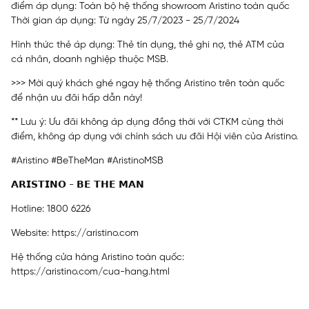
điểm áp dụng: Toàn bộ hệ thống showroom Aristino toàn quốc
Thời gian áp dụng: Từ ngày 25/7/2023 - 25/7/2024
Hình thức thẻ áp dụng: Thẻ tín dụng, thẻ ghi nợ, thẻ ATM của
cá nhân, doanh nghiệp thuộc MSB.
>>> Mời quý khách ghé ngay hệ thống Aristino trên toàn quốc
để nhận ưu đãi hấp dẫn này!
** Lưu ý: Ưu đãi không áp dụng đồng thời với CTKM cùng thời
điểm, không áp dụng với chính sách ưu đãi Hội viên của Aristino.
#Aristino #BeTheMan #AristinoMSB
𝗔𝗥𝗜𝗦𝗧𝗜𝗡𝗢 - 𝗕𝗘 𝗧𝗛𝗘 𝗠𝗔𝗡
Hotline: 1800 6226
Website:
https://aristino.com
Hệ thống cửa hàng Aristino toàn quốc:
https://aristino.com/cua-hang.html