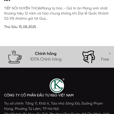
TIẾP NỐI HUYỀN THOẠIMang tự hào - Gửi tri ân Mừng sinh nhật
thương hiệu 12 năm và hòa chung không khí Đại lễ Quốc Khánh
02/09, Aristino gửi tới Quý...
Thứ Sáu 15,08,2025
Chính hãng
Gi
100% Chính hãng
Free s
CÔNG TY CỔ PHẦN ĐẦU TƯ K&G VIỆT NAM
Trụ sở chính: Tầng 11, Khối A, Tòa nhà Sông Đà, Đường Phạm
Hùng, Phường Từ Liêm, TP Hà Nội