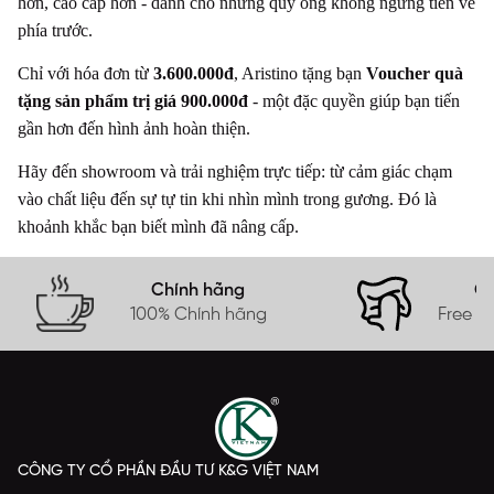
hơn, cao cấp hơn - dành cho những quý ông không ngừng tiến về
phía trước.
Chỉ với hóa đơn từ
3.600.000đ
, Aristino tặng bạn
Voucher quà
tặng sản phẩm trị giá 900.000đ
- một đặc quyền giúp bạn tiến
gần hơn đến hình ảnh hoàn thiện.
Hãy đến showroom và trải nghiệm trực tiếp: từ cảm giác chạm
vào chất liệu đến sự tự tin khi nhìn mình trong gương. Đó là
khoảnh khắc bạn biết mình đã nâng cấp.
Chính hãng
Gi
100% Chính hãng
Free s
CÔNG TY CỔ PHẦN ĐẦU TƯ K&G VIỆT NAM