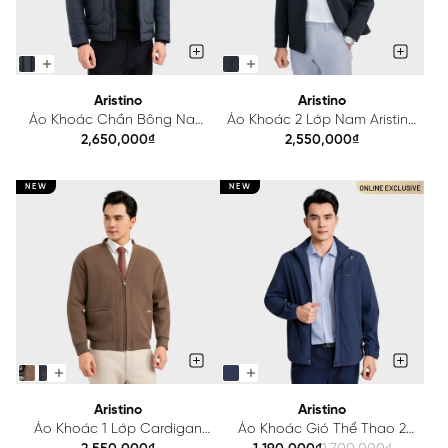
Aristino
Aristino
Áo Khoác Chần Bông Nam
Áo Khoác 2 Lớp Nam Aristino
Kẻ Aristino Regular Fit
Regular Fit AJK032BS0
2,650,000₫
2,550,000₫
AJK009BS0
NEW
NEW
Aristino
Aristino
Áo Khoác 1 Lớp Cardigan
Áo Khoác Gió Thể Thao 2
Nam Aristino Regular Fit
Lớp Nam Xanh Tím Than