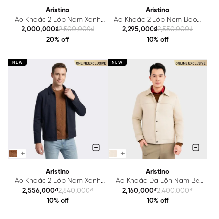
Aristino
Aristino
Áo Khoác 2 Lớp Nam Xanh
Áo Khoác 2 Lớp Nam Booc
Rêu Aristino Regular Fit
Đô Jacquard Aristino
2,000,000₫
2,500,000₫
2,295,000₫
2,550,000₫
AJK601EDP01
AJK602EDP01
20% off
10% off
NEW
NEW
Aristino
Aristino
Áo Khoác 2 Lớp Nam Xanh
Áo Khoác Da Lộn Nam Be
Tím Than Aristino Regular Fit
Aristino Regular Fit
2,556,000₫
2,840,000₫
2,160,000₫
2,400,000₫
AJK007EDP01
AJK006EDP01
10% off
10% off