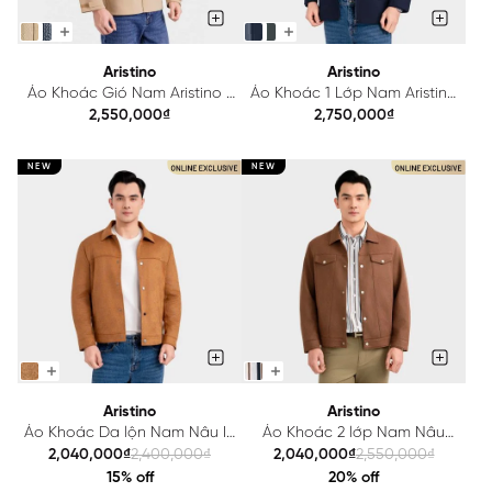
Aristino
Aristino
Áo Khoác Gió Nam Aristino 1
Áo Khoác 1 Lớp Nam Aristino
lớp Regular Fit AJK605EDP01
Regular Fit AJK041BS0
2,550,000₫
2,750,000₫
NEW
NEW
Aristino
Aristino
Áo Khoác Da lộn Nam Nâu In
Áo Khoác 2 lớp Nam Nâu
Aristino Regular Fit
Aristino Regular Fit
2,040,000₫
2,400,000₫
2,040,000₫
2,550,000₫
AJK607EDP01
AJK606EDP01
15% off
20% off