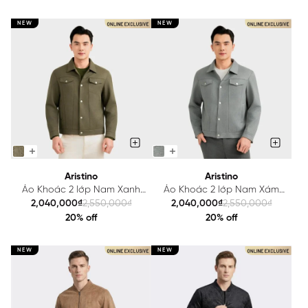
NEW
NEW
Aristino
Aristino
Áo Khoác 2 lớp Nam Xanh
Áo Khoác 2 lớp Nam Xám
Rêu Aristino Regular Fit
Aristino Regular Fit
2,040,000₫
2,550,000₫
2,040,000₫
2,550,000₫
AJK606EDP01
AJK606EDP01
20% off
20% off
NEW
NEW