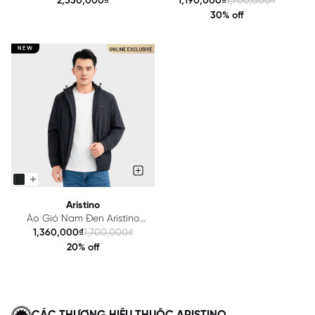
2,550,000₫
1,190,000₫
1,700,000₫
AJK004BS0
Aristino Regular Fit
30% off
AJK003EDP01
NEW
Aristino
Áo Gió Nam Đen Aristino
Trượt Nước Thời Trang Tiện
1,360,000₫
1,700,000₫
Dụng AJK004EDP01
20% off