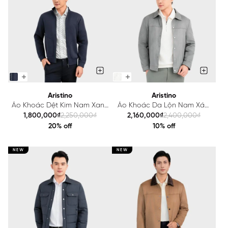
Aristino
Aristino
Áo Khoác Dệt Kim Nam Xanh
Áo Khoác Da Lộn Nam Xám
Tím Than Aristino Regular Fit
Aristino Regular Fit
1,800,000₫
2,250,000₫
2,160,000₫
2,400,000₫
AJK001EDP01
AJK006EDP01
20% off
10% off
NEW
NEW