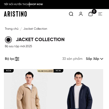
TIẾP NỐI HUYỀN THOẠI
SHOP NOW
0
Trang chủ
Jacket Collection
JACKET COLLECTION
Bộ sưu tập mới 2025
Bộ lọc
33 sản phẩm
Sắp Xếp
NEW
NEW