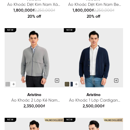
Áo Khoác Dệt Kim Nam Xám
Áo Khoác Dệt Kim Nam Be
Aristino Regular Fit
Aristino Regular Fit
1,800,000₫
2,250,000₫
1,800,000₫
2,250,000₫
AJK001EDP01
AJK001EDP01
20% off
20% off
NEW
NEW
Aristino
Aristino
Áo Khoác 2 Lớp Kẻ Nam
Áo Khoác 1 Lớp Cardigan
Aristino Regular Fit
Nam Regular Fit Aristino
2,350,000₫
2,500,000₫
AJK017BS0
AJK005BS0
NEW
NEW