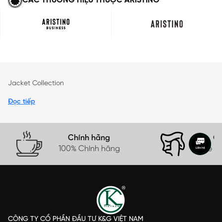
CÁC THƯƠNG HIỆU THUỘC ARISTINO
Jacket Collection
Đọc tiếp
Chính hãng
Gi
100% Chính hãng
Free s
CÔNG TY CỔ PHẦN ĐẦU TƯ K&G VIỆT NAM