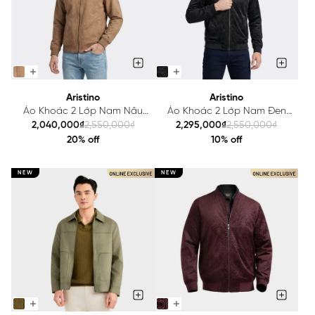
Aristino
Aristino
Áo Khoác 2 Lớp Nam Nâu
Áo Khoác 2 Lớp Nam Đen
Bomber Aristino Regular Fit
Jacquard Aristino
2,040,000₫
2,550,000₫
2,295,000₫
2,550,000₫
AJK600EDP01
AJK602EDP01
20% off
10% off
NEW
NEW