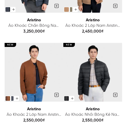
Aristino
Aristino
Áo Khoác Chần Bông Nam
Áo Khoác 2 Lớp Nam Aristino
Kẻ Aristino Regular Fit
Regular Fit AJK025BS0
3,250,000₫
2,450,000₫
AJK008BS0
NEW
NEW
Aristino
Aristino
Áo Khoác 2 Lớp Nam Aristino
Áo Khoác Nhồi Bông Kẻ Nam
Regular Fit AJK012BS0
Aristino AJK010BS0
2,550,000₫
2,550,000₫