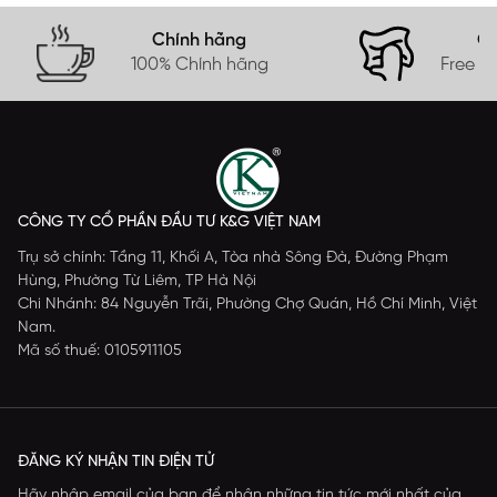
Chính hãng
Gi
100% Chính hãng
Free s
CÔNG TY CỔ PHẦN ĐẦU TƯ K&G VIỆT NAM
Trụ sở chính: Tầng 11, Khối A, Tòa nhà Sông Đà, Đường Phạm
Hùng, Phường Từ Liêm, TP Hà Nội
Chi Nhánh: 84 Nguyễn Trãi, Phường Chợ Quán, Hồ Chí Minh, Việt
Nam.
Mã số thuế: 0105911105
ĐĂNG KÝ NHẬN TIN ĐIỆN TỬ
Hãy nhập email của bạn để nhận những tin tức mới nhất của