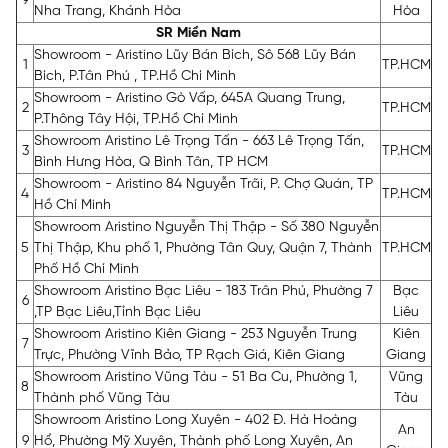
9
Nha Trang, Khánh Hòa
Hòa
SR Miền Nam
Showroom - Aristino Lũy Bán Bích, Sô 568 Lũy Bán
1
TP.HCM
Bích, P.Tân Phú , TP.Hồ Chí Minh
Showroom - Aristino Gò Vấp, 645A Quang Trung,
2
TP.HCM
P.Thông Tây Hội, TP.Hồ Chí Minh
Showroom Aristino Lê Trọng Tấn - 663 Lê Trọng Tấn,
3
TP.HCM
Bình Hưng Hòa, Q Bình Tân, TP HCM
Showroom - Aristino 84 Nguyễn Trãi, P. Chợ Quán, TP
4
TP.HCM
Hồ Chí Minh
Showroom Aristino Nguyễn Thị Thập - Số 380 Nguyễn
5
Thị Thập, Khu phố 1, Phường Tân Quy, Quận 7, Thành
TP.HCM
Phố Hồ Chí Minh
Showroom Aristino Bạc Liêu - 183 Trân Phú, Phường 7
Bạc
6
,TP Bạc Liêu,Tỉnh Bạc Liêu
Liêu
Showroom Aristino Kiên Giang - 253 Nguyễn Trung
Kiên
7
Trực, Phường Vĩnh Bảo, TP Rạch Giá, Kiên Giang
Giang
Showroom Aristino Vũng Tàu - 51 Ba Cu, Phường 1,
Vũng
8
Thành phố Vũng Tàu
Tàu
Showroom Aristino Long Xuyên - 402 Đ. Hà Hoàng
An
9
Hổ, Phường Mỹ Xuyên, Thành phố Long Xuyên, An