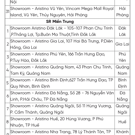
Nội
Showroom - Aristino Vũ Yên, Vincom Mega Mall Royal
Hải
31
Island, Vũ Yên, Thủy Nguyên, Hải Phòng
Phòng
SR Miền Trung
Showroom Aristino Đăk Lăk - 105-107 Phan Chu Trinh
Đăk
1
,P.Thắng Lợi, Tp.Buôn Ma Thuột,Tỉnh Đắk Lắk
Lăk
Showroom - Aristino Gia Lai, 107 Hai Bà Trưng, P.Diên
2
Gia Lai
Hồng, Gia Lai
Showroom - Aristino Phú Yên, 166 Trần Hưng Đạo,
Phú
3
P.Tuy Hòa, Đắk Lắk
Yên
Showroom - Aristino Quảng Nam, 43 Phan Chu Trinh,
Quảng
4
Tam Kỳ, Quảng Nam
Nam
Showroom - Aristino Bình Định,627 Trần Hưng Đạo, TP
Bình
5
Quy Nhơn, Bình Định
Định
Showroom - Aristino Đà Nẵng, Số 28 - 76 Nguyễn Văn
Đà
6
Linh, P.Hải Châu, TP Đà Nẵng
Nẵng
Showroom - Aristino Quảng Ngãi, Số 11 Hùng Vương,
Quảng
7
P. Cẩm Thành, Quảng Ngãi
Ngãi
Showroom - Aristino Huế, 20 Hùng Vương, P Phú
8
Huế
Nhuận, TP Huế
Showroom - Aristino Nha Trang, 78 Lý Thánh Tôn, TP
Khánh