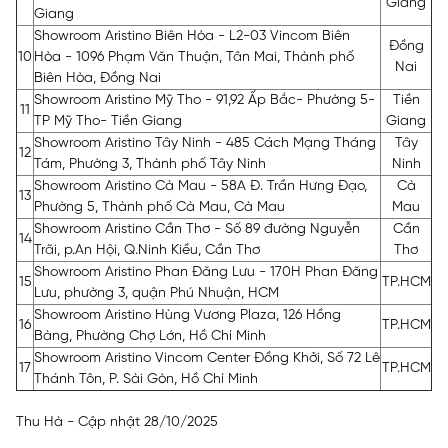
Giang
Giang
Showroom Aristino Biên Hòa - L2-03 Vincom Biên
Đồng
10
Hòa - 1096 Phạm Văn Thuận, Tân Mai, Thành phố
Nai
Biên Hòa, Đồng Nai
Showroom Aristino Mỹ Tho - 91,92 Ấp Bắc- Phường 5-
Tiền
11
TP Mỹ Tho- Tiền Giang
Giang
Showroom Aristino Tây Ninh - 485 Cách Mạng Tháng
Tây
12
Tám, Phường 3, Thành phố Tây Ninh
Ninh
Showroom Aristino Cà Mau - 58A Đ. Trần Hưng Đạo,
Cà
13
Phường 5, Thành phố Cà Mau, Cà Mau
Mau
Showroom Aristino Cần Thơ - Số 89 đường Nguyễn
Cần
14
Trãi, p.An Hội, Q.Ninh Kiều, Cần Thơ
Thơ
Showroom Aristino Phan Đăng Lưu - 170H Phan Đăng
15
TP.HCM
Lưu, phường 3, quận Phú Nhuận, HCM
Showroom Aristino Hùng Vương Plaza, 126 Hồng
16
TP.HCM
Bàng, Phường Chợ Lớn, Hồ Chí Minh
Showroom Aristino Vincom Center Đồng Khởi, Số 72 Lê
17
TP.HCM
Thánh Tôn, P. Sài Gòn, Hồ Chí Minh
Thu Hà - Cập nhật 28/10/2025