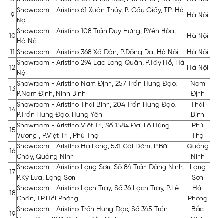
Showroom - Aristino 61 Xuân Thủy, P. Cầu Giấy, TP. Hà
9
Hà Nội
Nội
Showroom - Aristino 108 Trần Duy Hưng, P.Yên Hòa,
10
Hà Nội
Hà Nội
11
Showroom - Aristino 368 Xã Đàn, P.Đống Đa, Hà Nội
Hà Nội
Showroom - Aristino 294 Lạc Long Quân, P.Tây Hồ, Hà
12
Hà Nội
Nội
Showroom - Aristino Nam Định, 257 Trần Hưng Đạo,
Nam
13
P.Nam Định, Ninh Bình
Định
Showroom - Aristino Thái Bình, 204 Trần Hưng Đạo,
Thái
14
P.Trần Hưng Đạo, Hưng Yên
Bình
Showroom - Aristino Việt Trì, Số 1584 Đại Lộ Hùng
Phú
15
Vương , P.Việt Trì , Phú Thọ
Thọ
Showroom - Aristino Hạ Long, 531 Cái Dăm, P.Bãi
Quảng
16
Cháy, Quảng Ninh
Ninh
Showroom - Aristino Lạng Sơn, Số 84 Trần Đăng Ninh,
Lạng
17
P.Kỳ Lừa, Lạng Sơn
Sơn
Showroom - Aristino Lạch Tray, Số 36 Lạch Tray, P.Lê
Hải
18
Chân, TP.Hải Phòng
Phòng
Showroom - Aristino Trần Hưng Đạo, Số 345 Trần
Bắc
19