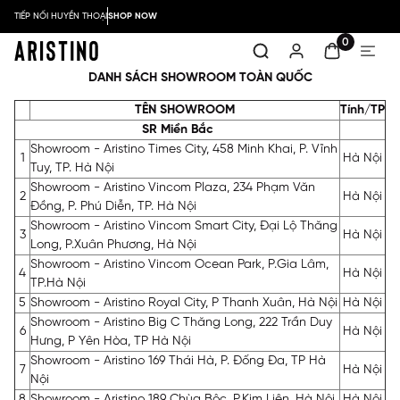
TIẾP NỐI HUYỀN THOẠI
SHOP NOW
0
DANH SÁCH SHOWROOM TOÀN QUỐC
TÊN SHOWROOM
Tính/TP
SR Miền Bắc
Showroom - Aristino Times City, 458 Minh Khai, P. Vĩnh
1
Hà Nội
Tuy, TP. Hà Nội
Showroom - Aristino Vincom Plaza, 234 Phạm Văn
2
Hà Nội
Đồng, P. Phú Diễn, TP. Hà Nội
Showroom - Aristino Vincom Smart City, Đại Lộ Thăng
3
Hà Nội
Long, P.Xuân Phương, Hà Nội
Showroom - Aristino Vincom Ocean Park, P.Gia Lâm,
4
Hà Nội
TP.Hà Nội
5
Showroom - Aristino Royal City, P Thanh Xuân, Hà Nội
Hà Nội
Showroom - Aristino Big C Thăng Long, 222 Trần Duy
6
Hà Nội
Hưng, P Yên Hòa, TP Hà Nội
Showroom - Aristino 169 Thái Hà, P. Đống Đa, TP Hà
7
Hà Nội
Nội
8
Showroom - Aristino 189 Chùa Bộc, P.Kim Liên, Hà Nội
Hà Nội