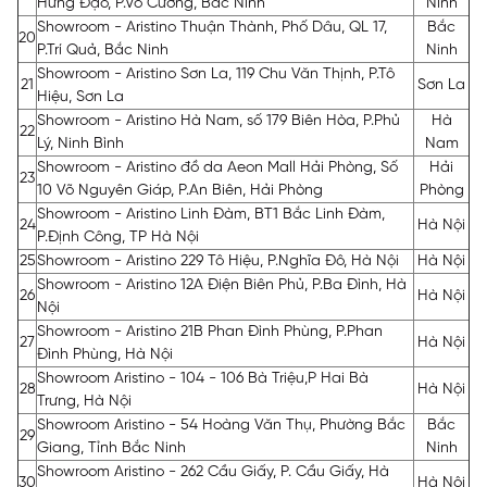
Hưng Đạo, P.Võ Cường, Bắc Ninh
Ninh
Showroom - Aristino Thuận Thành, Phố Dâu, QL 17,
Bắc
20
P.Trí Quả, Bắc Ninh
Ninh
Showroom - Aristino Sơn La, 119 Chu Văn Thịnh, P.Tô
21
Sơn La
Hiệu, Sơn La
Showroom - Aristino Hà Nam, số 179 Biên Hòa, P.Phủ
Hà
22
Lý, Ninh Bình
Nam
Showroom - Aristino đồ da Aeon Mall Hải Phòng, Số
Hải
23
10 Võ Nguyên Giáp, P.An Biên, Hải Phòng
Phòng
Showroom - Aristino Linh Đàm, BT1 Bắc Linh Đàm,
24
Hà Nội
P.Định Công, TP Hà Nội
25
Showroom - Aristino 229 Tô Hiệu, P.Nghĩa Đô, Hà Nội
Hà Nội
Showroom - Aristino 12A Điện Biên Phủ, P.Ba Đình, Hà
26
Hà Nội
Nội
Showroom - Aristino 21B Phan Đình Phùng, P.Phan
27
Hà Nội
Đình Phùng, Hà Nội
Showroom Aristino - 104 - 106 Bà Triệu,P Hai Bà
28
Hà Nội
Trưng, Hà Nội
Showroom Aristino - 54 Hoàng Văn Thụ, Phường Bắc
Bắc
29
Giang, Tỉnh Bắc Ninh
Ninh
Showroom Aristino - 262 Cầu Giấy, P. Cầu Giấy, Hà
30
Hà Nội