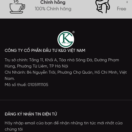
Chính hãng
Gi
100% Chính hãng
Free s
CÔNG TY CỔ PHẦN ĐẦU TƯ K&G VIỆT NAM
Trụ sở chính: Tầng 11, Khối A, Tòa nhà Sông Đà, Đường Phạm
Hùng, Phường Từ Liêm, TP Hà Nội
Chi Nhánh: 84 Nguyễn Trãi, Phường Chợ Quán, Hồ Chí Minh, Việt
Nam.
Mã số thuế: 0105911105
ĐĂNG KÝ NHẬN TIN ĐIỆN TỬ
Hãy nhập email của bạn để nhận những tin tức mới nhất của
chúng tôi