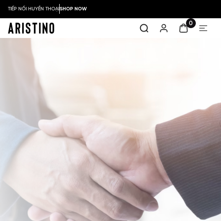
TIẾP NỐI HUYỀN THOẠI
SHOP NOW
0