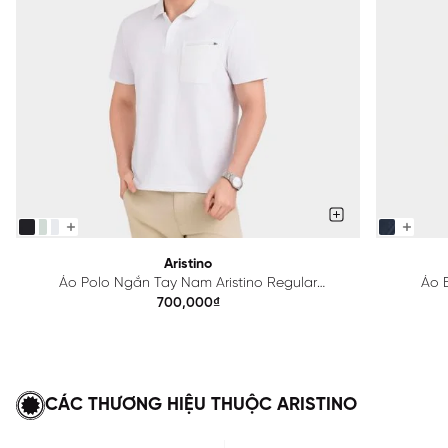
Aristino
Áo Polo Ngắn Tay Nam Aristino Regular
Áo B
APS615EDP01
700,000₫
CÁC THƯƠNG HIỆU THUỘC ARISTINO