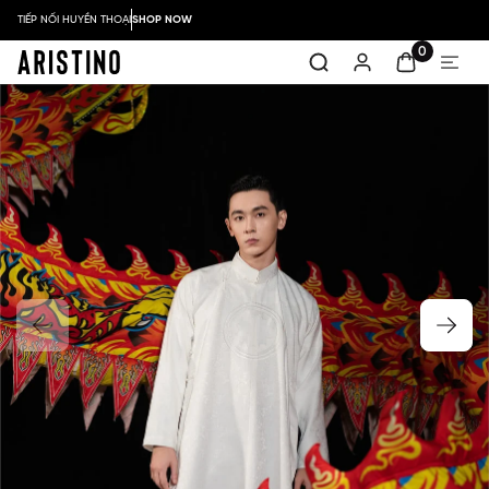
TIẾP NỐI HUYỀN THOẠI
SHOP NOW
0