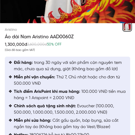
TRẮNG 6 THÊU
Aristino
Áo dài Nam Aristino AAD0060Z
1,300,000đ
2,600,000đ
50% OFF
(Giá đã bao gồm VAT)
Đổi hàng:
trong 30 ngày với sản phẩm còn nguyên tem
mác, chưa qua sử dụng, giặt (Không bao gồm đồ lót)
Miễn phí vận chuyển:
Thứ 7, Chủ nhật hoặc cho đơn từ
500.000 VNĐ
Tích điểm ArisPoint khi mua hàng:
100.000 VNĐ tiền mua
hàng = 1 Arispoint = 2.000 VNĐ
Chính sách quà tặng sinh nhật:
Evoucher (100.000,
500.000, 1.000.000, 1.500.000, 2.000.000 VNĐ)
Miễn phí sửa hàng:
Cắt gấu quần, bóp bụng, sửa cắt
ngắn tay áo (Không bao gồm tay áo Vest/Blazer)