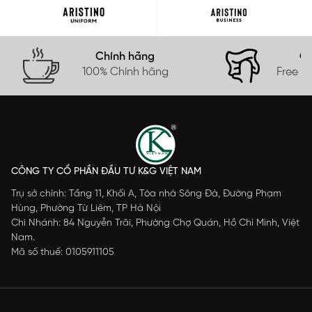
Chính hãng
Gi
100% Chính hãng
Free s
CÔNG TY CỔ PHẦN ĐẦU TƯ K&G VIỆT NAM
Trụ sở chính: Tầng 11, Khối A, Tòa nhà Sông Đà, Đường Phạm
Hùng, Phường Từ Liêm, TP Hà Nội
Chi Nhánh: 84 Nguyễn Trãi, Phường Chợ Quán, Hồ Chí Minh, Việt
Nam.
Mã số thuế: 0105911105