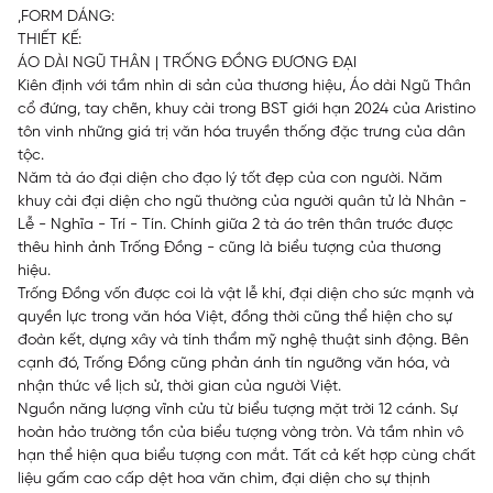
,FORM DÁNG:
THIẾT KẾ:
ÁO DÀI NGŨ THÂN | TRỐNG ĐỒNG ĐƯƠNG ĐẠI
Kiên định với tầm nhìn di sản của thương hiệu, Áo dài Ngũ Thân
cổ đứng, tay chẽn, khuy cài trong BST giới hạn 2024 của Aristino
tôn vinh những giá trị văn hóa truyền thống đặc trưng của dân
tộc.
Năm tà áo đại diện cho đạo lý tốt đẹp của con người. Năm
khuy cài đại diện cho ngũ thường của người quân tử là Nhân -
Lễ - Nghĩa - Trí - Tín. Chính giữa 2 tà áo trên thân trước được
thêu hình ảnh Trống Đồng - cũng là biểu tượng của thương
hiệu.
Trống Đồng vốn được coi là vật lễ khí, đại diện cho sức mạnh và
quyền lực trong văn hóa Việt, đồng thời cũng thể hiện cho sự
đoàn kết, dựng xây và tính thẩm mỹ nghệ thuật sinh động. Bên
cạnh đó, Trống Đồng cũng phản ánh tín ngưỡng văn hóa, và
nhận thức về lịch sử, thời gian của người Việt.
Nguồn năng lượng vĩnh cửu từ biểu tượng mặt trời 12 cánh. Sự
hoàn hảo trường tồn của biểu tượng vòng tròn. Và tầm nhìn vô
hạn thể hiện qua biểu tượng con mắt. Tất cả kết hợp cùng chất
liệu gấm cao cấp dệt hoa văn chìm, đại diện cho sự thịnh