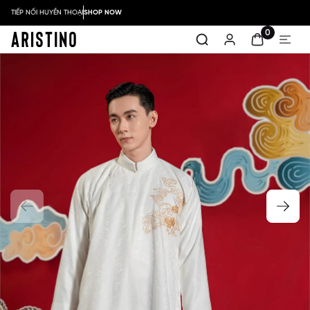
TIẾP NỐI HUYỀN THOẠI
SHOP NOW
0