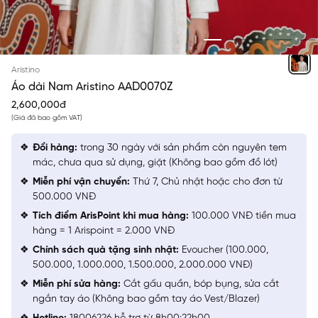
TRẮNG 6 THÊU
Aristino
Áo dài Nam Aristino AAD0070Z
2,600,000đ
(Giá đã bao gồm VAT)
Đổi hàng:
trong 30 ngày với sản phẩm còn nguyên tem
mác, chưa qua sử dụng, giặt (Không bao gồm đồ lót)
Miễn phí vận chuyển:
Thứ 7, Chủ nhật hoặc cho đơn từ
500.000 VNĐ
Tích điểm ArisPoint khi mua hàng:
100.000 VNĐ tiền mua
hàng = 1 Arispoint = 2.000 VNĐ
Chính sách quà tặng sinh nhật:
Evoucher (100.000,
500.000, 1.000.000, 1.500.000, 2.000.000 VNĐ)
Miễn phí sửa hàng:
Cắt gấu quần, bóp bụng, sửa cắt
ngắn tay áo (Không bao gồm tay áo Vest/Blazer)