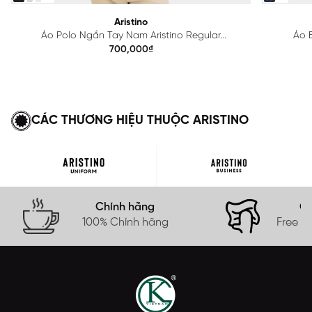
Aristino
Áo Polo Ngắn Tay Nam Aristino Regular
Áo B
APS615EDP01
700,000₫
CÁC THƯƠNG HIỆU THUỘC ARISTINO
Chính hãng
Gi
100% Chính hãng
Free s