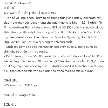
FORM DÁNG: Áo dài
THIẾT KẾ:
ÁO DÀI NGŨ THÂN | DÂY LÁ HÓA LONG
- Tinh tế với “ngũ thân”, năm tà áo tượng trưng cho đạo lý làm người tốt
đẹp, năm khuy cài tượng trưng cho ngũ thường là Nhân - Lễ - Nghĩa - Trí -
Tín, Áo dài Ngũ Thân cổ đứng trong BST Lễ Hội 2024 của Aristino còn được
thêu tỉ mỉ họa tiết dây lá hóa Long và hoa Bảo Tiên kỳ ảo vốn được khắc
họa trên diềm bia Văn Miếu, Quốc Tử Giám, Hà Nội, mang đậm tinh thần
“Nguyên Khí Hiền Tài” của quý ông thanh nhã nhất.
- Chất liệu gấm cao cấp với hoa văn dệt chìm được sử dụng cũng đại
diện cho sự phồn thịnh và tài lộc.
- Đồ án trang trí hoa Bảo Tiên xuất hiện xuyên suốt đương đại và lịch lãm
trên những thiết kế của BST mùa Lễ Hội 2024, Âu phục và Áo dài Ngũ Thân
cổ đứng, tay chẽn, cài khuy của - - Aristino, cam kết tầm nhìn của thương
hiệu tôn vinh bản sắc văn hóa dân tộc trong mọi tạo tác của mình.
CHẤT LIỆU:
70%Polyester + 30%Rayon
MÀU SẮC: Trắng 6 thêu
SIZE: M/L