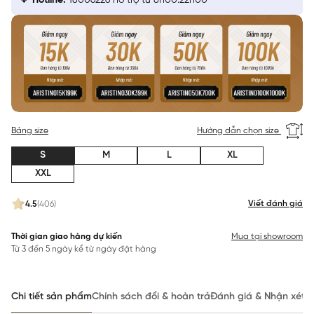
Hotline:
18006226 hỗ trợ từ 8h00:22h00
Bảng size
Hướng dẫn chọn size
S
M
L
XL
XXL
Viết đánh giá
4.5
(406)
Thời gian giao hàng dự kiến
Mua tại showroom
Từ 3 đến 5 ngày kể từ ngày đặt hàng
Chi tiết sản phẩm
Chính sách đổi & hoàn trả
Đánh giá & Nhận xét