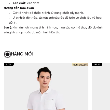
Sản xuất
: Việt Nam
Hướng dẫn bảo quản
:
Giặt ở nhiệt độ thấp, tránh sử dụng chất tẩy mạnh.
Ủi ở nhiệt độ thấp, từ mặt trái của áo để bảo vệ chất liệu và họa
tiết in.
Lưu ý
: Hình ảnh chỉ mang tính minh họa, màu sắc có thể thay đổi do ánh
sáng khi chụp hoặc do màn hình hiển thị.
HÀNG MỚI
NEW
NEW