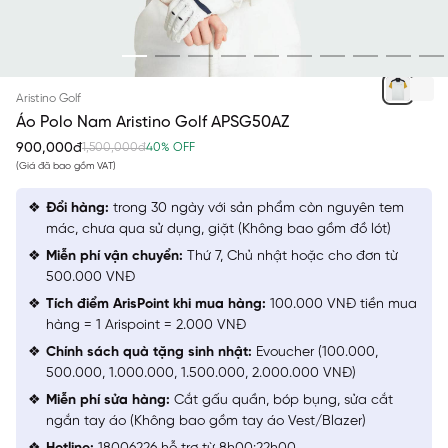
VÀNG 4 CAN PHA
Aristino Golf
Áo Polo Nam Aristino Golf APSG50AZ
900,000đ
1,500,000đ
40% OFF
(Giá đã bao gồm VAT)
Đổi hàng:
trong 30 ngày với sản phẩm còn nguyên tem
mác, chưa qua sử dụng, giặt (Không bao gồm đồ lót)
Miễn phí vận chuyển:
Thứ 7, Chủ nhật hoặc cho đơn từ
500.000 VNĐ
Tích điểm ArisPoint khi mua hàng:
100.000 VNĐ tiền mua
hàng = 1 Arispoint = 2.000 VNĐ
Chính sách quà tặng sinh nhật:
Evoucher (100.000,
500.000, 1.000.000, 1.500.000, 2.000.000 VNĐ)
Miễn phí sửa hàng:
Cắt gấu quần, bóp bụng, sửa cắt
ngắn tay áo (Không bao gồm tay áo Vest/Blazer)