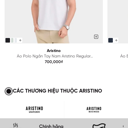
Aristino
Áo Polo Ngắn Tay Nam Aristino Regular
Áo B
APS615EDP01
700,000₫
CÁC THƯƠNG HIỆU THUỘC ARISTINO
Chính hãng
Gi