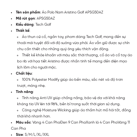
Tên sản phẩm
: Áo Polo Nam Aristino Golf APSG50AZ
Mã rút gọn
: APSG50AZ
Kiểu dáng
: Tech Golf
Thiết kế
:
Áo thun có cổ, ngắn tay, phom dáng Tech Golf, mang đến sự
thoải mái tuyệt đối với độ suông vừa phải. Áo vẫn giữ được sự chỉn
chu cần thiết cho những quý ông yêu thích vận động.
Thiết kế khỏe khoắn với màu sắc thời thượng, cổ áo và cổ tay áo
bo rib với họa tiết Aristino được nhấn tinh tế mang đến diện mạo
lịch lãm cho người mặc.
Chất liệu
:
100% Polyester Modify giúp áo bền màu, sắc nét và độ trơn
trượt, mỏng nhẹ.
Tính năng
:
Tính năng Anti UV giúp chống nắng, bảo vệ da với khả năng
kháng tia UV lên tới 98%, bền bỉ trong suốt thời gian sử dụng.
Công nghệ Moisture Wicking giúp áo thấm hút mồ hôi tốt, đồng
thời khô nhanh hơn.
Màu sắc
: Vàng 4 Can PhaĐen 9 Can PhaXanh lá 4 Can PhaVàng 11
Can Pha
Size
: S/M/L/XL/XXL