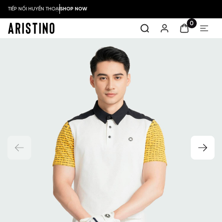
TIẾP NỐI HUYỀN THOẠI
SHOP NOW
0