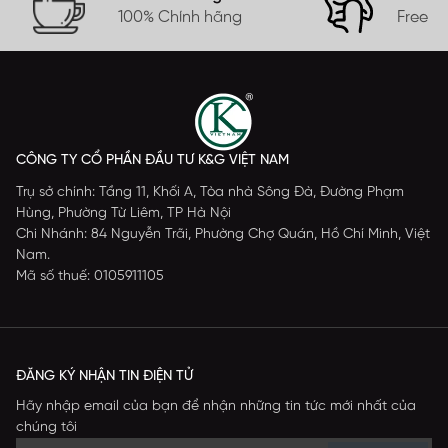
100% Chính hãng
Free s
CÔNG TY CỔ PHẦN ĐẦU TƯ K&G VIỆT NAM
Trụ sở chính: Tầng 11, Khối A, Tòa nhà Sông Đà, Đường Phạm
Hùng, Phường Từ Liêm, TP Hà Nội
Chi Nhánh: 84 Nguyễn Trãi, Phường Chợ Quán, Hồ Chí Minh, Việt
Nam.
Mã số thuế: 0105911105
ĐĂNG KÝ NHẬN TIN ĐIỆN TỬ
Hãy nhập email của bạn để nhận những tin tức mới nhất của
chúng tôi