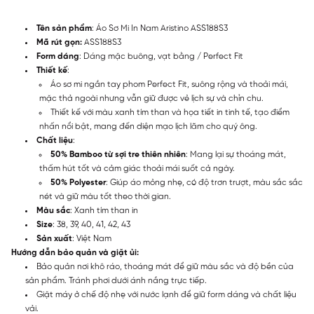
Tên sản phẩm
: Áo Sơ Mi In Nam Aristino ASS188S3
Mã rút gọn:
ASS188S3
Form dáng
: Dáng mặc buông, vạt bằng / Perfect Fit
Thiết kế
:
Áo sơ mi ngắn tay phom Perfect Fit, suông rộng và thoải mái,
mặc thả ngoài nhưng vẫn giữ được vẻ lịch sự và chỉn chu.
Thiết kế với màu xanh tím than và họa tiết in tinh tế, tạo điểm
nhấn nổi bật, mang đến diện mạo lịch lãm cho quý ông.
Chất liệu
:
50% Bamboo từ sợi tre thiên nhiên
: Mang lại sự thoáng mát,
thấm hút tốt và cảm giác thoải mái suốt cả ngày.
50% Polyester
: Giúp áo mỏng nhẹ, có độ trơn trượt, màu sắc sắc
nét và giữ màu tốt theo thời gian.
Màu sắc
: Xanh tím than in
Size
: 38, 39, 40, 41, 42, 43
Sản xuất
: Việt Nam
Hướng dẫn bảo quản và giặt ủi:
Bảo quản nơi khô ráo, thoáng mát để giữ màu sắc và độ bền của
sản phẩm. Tránh phơi dưới ánh nắng trực tiếp.
Giặt máy ở chế độ nhẹ với nước lạnh để giữ form dáng và chất liệu
vải.