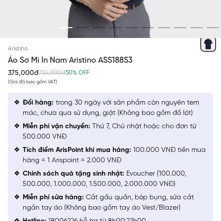
XANH TÍM THAN
Aristino
Áo Sơ Mi In Nam Aristino ASS188S3
375,000đ
750,000đ
50% OFF
(Giá đã bao gồm VAT)
Đổi hàng:
trong 30 ngày với sản phẩm còn nguyên tem
mác, chưa qua sử dụng, giặt (Không bao gồm đồ lót)
Miễn phí vận chuyển:
Thứ 7, Chủ nhật hoặc cho đơn từ
500.000 VNĐ
Tích điểm ArisPoint khi mua hàng:
100.000 VNĐ tiền mua
hàng = 1 Arispoint = 2.000 VNĐ
Chính sách quà tặng sinh nhật:
Evoucher (100.000,
500.000, 1.000.000, 1.500.000, 2.000.000 VNĐ)
Miễn phí sửa hàng:
Cắt gấu quần, bóp bụng, sửa cắt
ngắn tay áo (Không bao gồm tay áo Vest/Blazer)