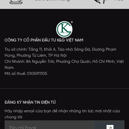
CÔNG TY CỔ PHẦN ĐẦU TƯ K&G VIỆT NAM
Trụ sở chính: Tầng 11, Khối A, Tòa nhà Sông Đà, Đường Phạm
Hùng, Phường Từ Liêm, TP Hà Nội
Chi Nhánh: 84 Nguyễn Trãi, Phường Chợ Quán, Hồ Chí Minh, Việt
Nam.
Mã số thuế: 0105911105
ĐĂNG KÝ NHẬN TIN ĐIỆN TỬ
Hãy nhập email của bạn để nhận những tin tức mới nhất của
chúng tôi