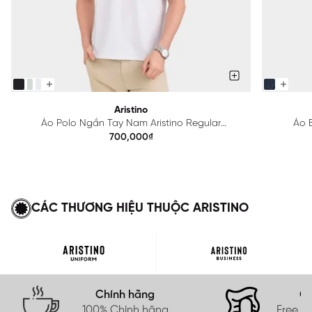
Aristino
Áo Polo Ngắn Tay Nam Aristino Regular
Áo B
APS615EDP01
700,000₫
CÁC THƯƠNG HIỆU THUỘC ARISTINO
Chính hãng
Gi
100% Chính hãng
Free s