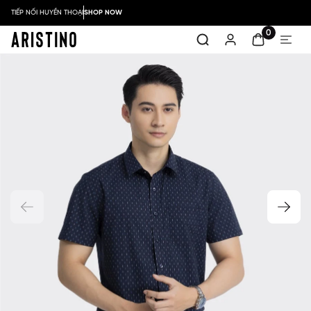
TIẾP NỐI HUYỀN THOẠI
SHOP NOW
0