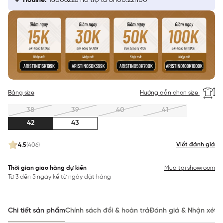
Hotline:
18006226 hỗ trợ từ 8h00:22h00
Bảng size
Hướng dẫn chọn size
38
39
40
41
42
43
Viết đánh giá
4.5
(406)
Thời gian giao hàng dự kiến
Mua tại showroom
Từ 3 đến 5 ngày kể từ ngày đặt hàng
Chi tiết sản phẩm
Chính sách đổi & hoàn trả
Đánh giá & Nhận xét