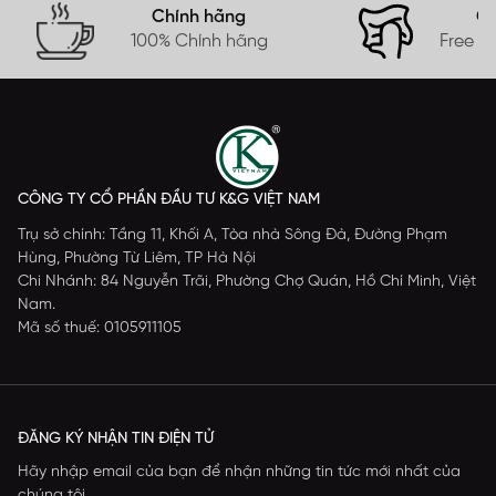
Chính hãng
Gi
100% Chính hãng
Free s
CÔNG TY CỔ PHẦN ĐẦU TƯ K&G VIỆT NAM
Trụ sở chính: Tầng 11, Khối A, Tòa nhà Sông Đà, Đường Phạm
Hùng, Phường Từ Liêm, TP Hà Nội
Chi Nhánh: 84 Nguyễn Trãi, Phường Chợ Quán, Hồ Chí Minh, Việt
Nam.
Mã số thuế: 0105911105
ĐĂNG KÝ NHẬN TIN ĐIỆN TỬ
Hãy nhập email của bạn để nhận những tin tức mới nhất của
chúng tôi