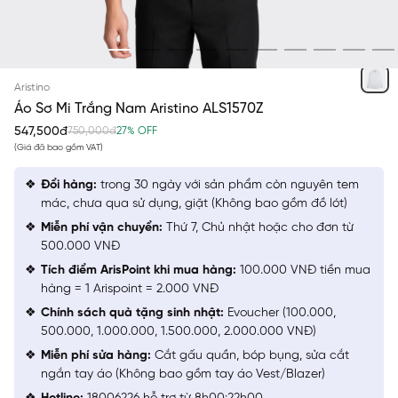
TRẮNG
Aristino
Áo Sơ Mi Trắng Nam Aristino ALS1570Z
547,500đ
750,000đ
27% OFF
(Giá đã bao gồm VAT)
Đổi hàng:
trong 30 ngày với sản phẩm còn nguyên tem
mác, chưa qua sử dụng, giặt (Không bao gồm đồ lót)
Miễn phí vận chuyển:
Thứ 7, Chủ nhật hoặc cho đơn từ
500.000 VNĐ
Tích điểm ArisPoint khi mua hàng:
100.000 VNĐ tiền mua
hàng = 1 Arispoint = 2.000 VNĐ
Chính sách quà tặng sinh nhật:
Evoucher (100.000,
500.000, 1.000.000, 1.500.000, 2.000.000 VNĐ)
Miễn phí sửa hàng:
Cắt gấu quần, bóp bụng, sửa cắt
ngắn tay áo (Không bao gồm tay áo Vest/Blazer)