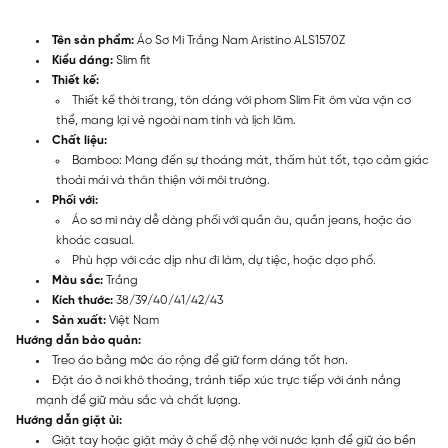
Tên sản phẩm:
Áo Sơ Mi Trắng Nam Aristino ALS1570Z
Kiểu dáng:
Slim fit
Thiết kế:
Thiết kế thời trang, tôn dáng với phom Slim Fit ôm vừa vặn cơ
thể, mang lại vẻ ngoài nam tính và lịch lãm.
Chất liệu:
Bamboo: Mang đến sự thoáng mát, thấm hút tốt, tạo cảm giác
thoải mái và thân thiện với môi trường.
Phối với:
Áo sơ mi này dễ dàng phối với quần âu, quần jeans, hoặc áo
khoác casual.
Phù hợp với các dịp như đi làm, dự tiệc, hoặc dạo phố.
Màu sắc:
Trắng
Kích thước:
38/39/40/41/42/43
Sản xuất:
Việt Nam
Hướng dẫn bảo quản:
Treo áo bằng móc áo rộng để giữ form dáng tốt hơn.
Đặt áo ở nơi khô thoáng, tránh tiếp xúc trực tiếp với ánh nắng
mạnh để giữ màu sắc và chất lượng.
Hướng dẫn giặt ủi:
Giặt tay hoặc giặt máy ở chế độ nhẹ với nước lạnh để giữ áo bền