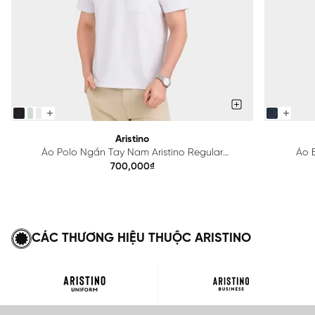
Aristino
Áo Polo Ngắn Tay Nam Aristino Regular
Áo B
APS615EDP01
700,000₫
CÁC THƯƠNG HIỆU THUỘC ARISTINO