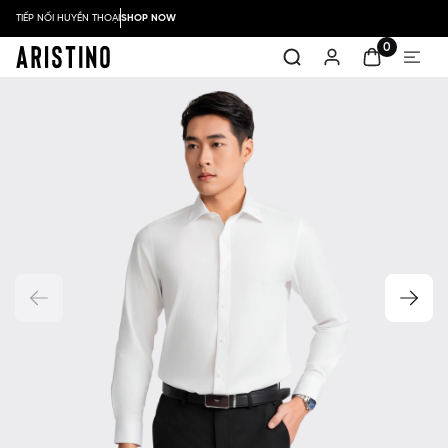
TIẾP NỐI HUYỀN THOẠI
SHOP NOW
0