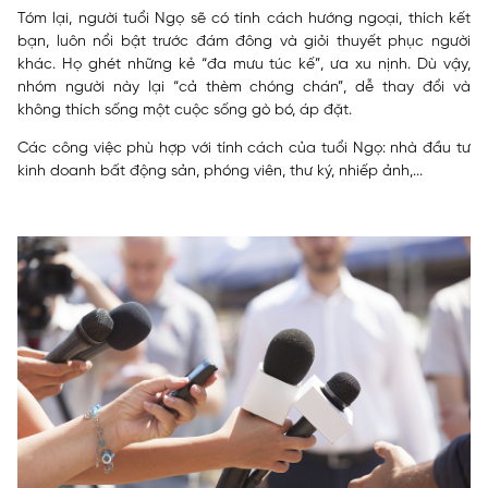
Tóm lại, người tuổi Ngọ sẽ có tính cách hướng ngoại, thích kết
bạn, luôn nổi bật trước đám đông và giỏi thuyết phục người
khác. Họ ghét những kẻ “đa mưu túc kế”, ưa xu nịnh. Dù vậy,
nhóm người này lại “cả thèm chóng chán”, dễ thay đổi và
không thích sống một cuộc sống gò bó, áp đặt.
Các công việc phù hợp với tính cách của tuổi Ngọ: nhà đầu tư
kinh doanh bất động sản, phóng viên, thư ký, nhiếp ảnh,...