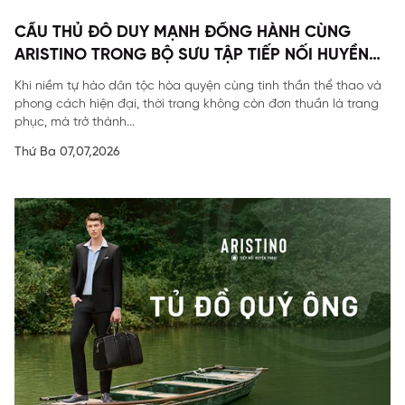
CẦU THỦ ĐỖ DUY MẠNH ĐỒNG HÀNH CÙNG
ARISTINO TRONG BỘ SƯU TẬP TIẾP NỐI HUYỀN
THOẠI
Khi niềm tự hào dân tộc hòa quyện cùng tinh thần thể thao và
phong cách hiện đại, thời trang không còn đơn thuần là trang
phục, mà trở thành...
Thứ Ba 07,07,2026