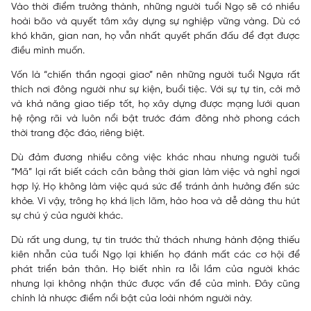
Vào thời điểm trưởng thành, những người tuổi Ngọ sẽ có nhiều
hoài bão và quyết tâm xây dựng sự nghiệp vững vàng. Dù có
khó khăn, gian nan, họ vẫn nhất quyết phấn đấu để đạt được
điều mình muốn.
Vốn là “chiến thần ngoại giao” nên những người tuổi Ngựa rất
thích nơi đông người như sự kiện, buổi tiệc. Với sự tự tin, cởi mở
và khả năng giao tiếp tốt, họ xây dựng được mạng lưới quan
hệ rộng rãi và luôn nổi bật trước đám đông nhờ phong cách
thời trang độc đáo, riêng biệt.
Dù đảm đương nhiều công việc khác nhau nhưng người tuổi
“Mã” lại rất biết cách cân bằng thời gian làm việc và nghỉ ngơi
hợp lý. Họ không làm việc quá sức để tránh ảnh hưởng đến sức
khỏe. Vì vậy, trông họ khá lịch lãm, hào hoa và dễ dàng thu hút
sự chú ý của người khác.
Dù rất ung dung, tự tin trước thử thách nhưng hành động thiếu
kiên nhẫn của tuổi Ngọ lại khiến họ đánh mất các cơ hội để
phát triển bản thân. Họ biết nhìn ra lỗi lầm của người khác
nhưng lại không nhận thức được vấn đề của mình. Đây cũng
chính là nhược điểm nổi bật của loài nhóm người này.