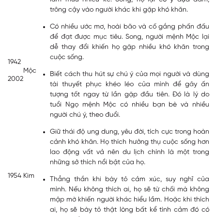
trông cậy vào người khác khi gặp khó khăn.
Có nhiều ước mơ, hoài bão và cố gắng phấn đấu
để đạt được mục tiêu. Song, người mệnh Mộc lại
dễ thay đổi khiến họ gặp nhiều khó khăn trong
cuộc sống.
1942
Mộc
Biết cách thu hút sự chú ý của mọi người và dùng
2002
tài thuyết phục khéo léo của mình để gây ấn
tượng tốt ngay từ lần gặp đầu tiên. Đó là lý do
tuổi Ngọ mệnh Mộc có nhiều bạn bè và nhiều
người chú ý, theo đuổi.
Giữ thái độ ung dung, yêu đời, tích cực trong hoàn
cảnh khó khăn. Họ thích hưởng thụ cuộc sống hơn
lao động vất vả nên du lịch chính là một trong
những sở thích nổi bật của họ.
1954
Kim
Thẳng thắn khi bày tỏ cảm xúc, suy nghĩ của
mình. Nếu không thích ai, họ sẽ từ chối mà không
mập mờ khiến người khác hiểu lầm. Hoặc khi thích
ai, họ sẽ bày tỏ thật lòng bất kể tình cảm đó có