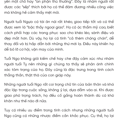
yên một chỗ hay “an phận thủ thường”. Đây là nhóm người rất
được các “sếp” thích bởi họ có thể đảm đương nhiều công việc
mà không hề cảm thấy mệt mỏi.
Người tuổi Ngựa có tài ăn nói rất khéo, giao tiếp tốt và có thể
được xem là “bậc thầy ngoại giao”. Họ có óc thẩm mỹ cao, biết
cách phối hợp các trang phục sao cho khéo léo, sành điệu và
đẹp mắt hơn. Dù vậy, họ lại có tính “cả thèm chóng chán”, dễ
thay đổi và bị hấp dẫn bởi những thứ mới lạ. Điều này khiến họ
dễ bỏ lỡ cơ hội, vận may của mình.
Tuổi Ngọ không giỏi kiềm chế hay che đậy cảm xúc như nhóm
người tuổi Tỵ nên những gì chúng ta thấy sẽ phản ánh chính
xác tâm trạng của họ. Đây cũng là đặc trưng trong tính cách
thẳng thắn, thật thà của con giáp này.
Những người tuổi Ngọ rất coi trọng chữ tín của bản thân và khá
độc lập trong cuộc sống, không ỷ lại, dựa dẫm vào ai. Khi được
giao phó trọng trách, họ đều cố gắng hoàn thành dù có khó
khăn như thế nào đi nữa.
Tuy có nhiều ưu điểm trong tính cách nhưng những người tuổi
Ngọ cũng có những nhược điểm cần khắc phục. Cụ thể, họ lại