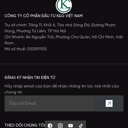
CÔNG TY CỔ PHẦN ĐẦU TƯ K&G VIỆT NAM
Trụ sở chính: Tầng 11, Khối A, Tòa nhà Sông Đà, Đường Phạm
Hùng, Phường Từ Liêm, TP Hà Nội
Chi Nhánh: 84 Nguyễn Trãi, Phường Chợ Quán, Hồ Chí Minh, Việt
Nam.
Mã số thuế: 0105911105
ĐĂNG KÝ NHẬN TIN ĐIỆN TỬ
Hãy nhập email của bạn để nhận những tin tức mới nhất của
chúng tôi
THEO DÕI CHÚNG TÔI