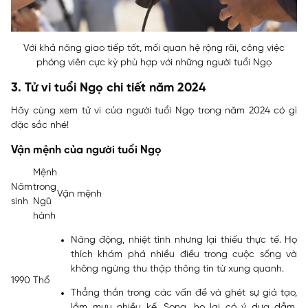
Với khả năng giao tiếp tốt, mối quan hệ rộng rãi, công việc
phóng viên cực kỳ phù hợp với những người tuổi Ngọ
3. Tử vi tuổi Ngọ chi tiết năm 2024
Hãy cùng xem tử vi của người tuổi Ngọ trong năm 2024 có gì
đặc sắc nhé!
Vận mệnh của người tuổi Ngọ
Mệnh
Năm
trong
Vận mệnh
sinh
Ngũ
hành
Năng động, nhiệt tình nhưng lại thiếu thực tế. Họ
thích khám phá nhiều điều trong cuộc sống và
không ngừng thu thập thông tin từ xung quanh.
1990
Thổ
Thẳng thắn trong các vấn đề và ghét sự giả tạo,
lắm mưu nhiều kế. Song, họ lại có ý dựa dẫm,