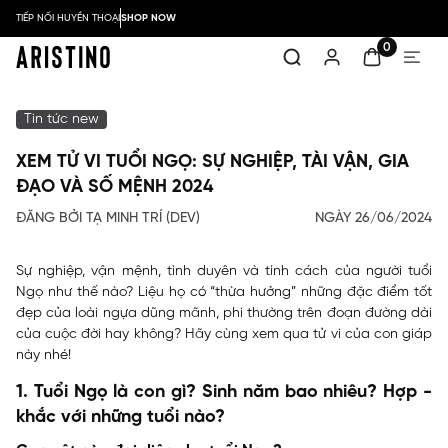
TIẾP NỐI HUYỀN THOẠI
SHOP NOW
0
Tin tức new
XEM TỬ VI TUỔI NGỌ: SỰ NGHIỆP, TÀI VẬN, GIA
ĐẠO VÀ SỐ MỆNH 2024
ĐĂNG BỞI TẠ MINH TRÍ (DEV)
NGÀY 26/06/2024
Sự nghiệp, vận mệnh, tình duyên và tính cách của người tuổi
Ngọ như thế nào? Liệu họ có “thừa hưởng” những đặc điểm tốt
đẹp của loài ngựa dũng mãnh, phi thường trên đoạn đường dài
của cuộc đời hay không? Hãy cùng xem qua tử vi của con giáp
này nhé!
1. Tuổi Ngọ là con gì? Sinh năm bao nhiêu? Hợp -
khắc với những tuổi nào?