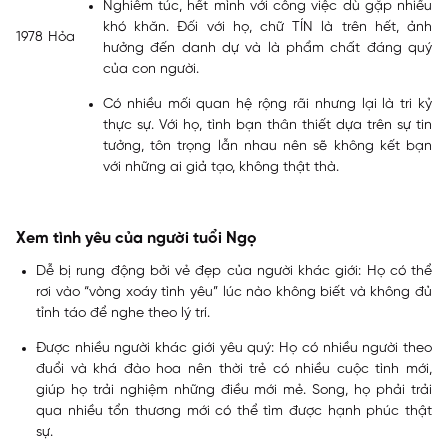
Nghiêm túc, hết mình với công việc dù gặp nhiều
khó khăn. Đối với họ, chữ TÍN là trên hết, ảnh
1978
Hỏa
hưởng đến danh dự và là phẩm chất đáng quý
của con người.
Có nhiều mối quan hệ rộng rãi nhưng lại là tri kỷ
thực sự. Với họ, tình bạn thân thiết dựa trên sự tin
tưởng, tôn trọng lẫn nhau nên sẽ không kết bạn
với những ai giả tạo, không thật thà.
Xem tình yêu của người tuổi Ngọ
Dễ bị rung động bởi vẻ đẹp của người khác giới: Họ có thể
rơi vào “vòng xoáy tình yêu” lúc nào không biết và không đủ
tỉnh táo để nghe theo lý trí.
Được nhiều người khác giới yêu quý: Họ có nhiều người theo
đuổi và khá đào hoa nên thời trẻ có nhiều cuộc tình mới,
giúp họ trải nghiệm những điều mới mẻ. Song, họ phải trải
qua nhiều tổn thương mới có thể tìm được hạnh phúc thật
sự.