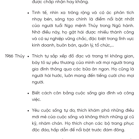
được chấp nhận hay không.
Tinh tế, nhìn xa trông rộng và có óc phân tích
nhạy bén, sáng tạo chính là điểm nổi bật nhất
của người tuổi Ngọ mệnh Thủy trong Ngũ hành.
Nhờ điều này, họ gặt hái được nhiều thành công
và có sự nghiệp vững chắc, đặc biệt trong lĩnh vực
kinh doanh, buôn bán, quản lý, tổ chức,...
1966
Thủy
Thích tự sắp xếp đồ đạc và trang trí không gian,
bày tỏ sự yêu thương của mình với mọi người trong
gia đình thông qua các bữa ăn ngon. Họ cũng là
người hài hước, luôn mang đến tiếng cười cho mọi
người.
Biết cách cân bằng cuộc sống gia đình và công
việc.
Yêu cuộc sống tự do, thích khám phá những điều
mới mẻ của cuộc sống và không thích những gì cũ
kỹ, nhàm chán. Họ thích chọn các bộ trang phục
độc đáo, hấp dẫn để nổi bật trước đám đông.