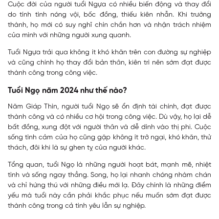
Cuộc đời của người tuổi Ngựa có nhiều biến động và thay đổi
do tính tình nóng vội, bốc đồng, thiếu kiên nhẫn. Khi trưởng
thành, họ mới có suy nghĩ chín chắn hơn và nhận trách nhiệm
của mình với những người xung quanh.
Tuổi Ngựa trải qua không ít khó khăn trên con đường sự nghiệp
và cũng chính họ thay đổi bản thân, kiên trì nên sớm đạt được
thành công trong công việc.
Tuổi Ngọ năm 2024 như thế nào?
Năm Giáp Thìn, người tuổi Ngọ sẽ ổn định tài chính, đạt được
thành công và có nhiều cơ hội trong công việc. Dù vậy, họ lại dễ
bất đồng, xung đột với người thân và dễ dính vào thị phi. Cuộc
sống tình cảm của họ cũng gặp không ít trở ngại, khó khăn, thử
thách, đôi khi là sự ghen tỵ của người khác.
Tổng quan, tuổi Ngọ là những người hoạt bát, mạnh mẽ, nhiệt
tình và sống ngay thẳng. Song, họ lại nhanh chóng nhàm chán
và chỉ hứng thú với những điều mới lạ. Đây chính là những điểm
yếu mà tuổi này cần phải khắc phục nếu muốn sớm đạt được
thành công trong cả tình yêu lẫn sự nghiệp.