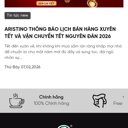
Tin tức new
ARISTINO THÔNG BÁO LỊCH BÁN HÀNG XUYÊN
TẾT VÀ VẬN CHUYỂN TẾT NGUYÊN ĐÁN 2026
Tết đến xuân về, khi không khí mua sắm rộn ràng khắp mọi nhà
để chuẩn bị cho một năm mới đủ đầy và sung túc, đội ngũ
nhân sự...
Thứ Bảy 07,02,2026
Chính hãng
Gi
100% Chính hãng
Free s