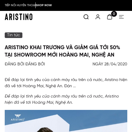
TIẾP NỐI HUYỀN THOẠI
SHOP NOW
0
Tin tức
ARISTINO KHAI TRƯƠNG VÀ GIẢM GIÁ TỚI 50%
TẠI SHOWROOM MỚI HOÀNG MAI, NGHỆ AN
ĐĂNG BỞI ĐĂNG BỞI
NGÀY 28/04/2020
Để đáp lại tình yêu của cánh mày râu trên cả nước, Aristino hiện
đã về tới Hoàng Mai, Nghệ An. Đón ...
Để đáp lại tình yêu của cánh mày râu trên cả nước, Aristino
hiện đã về tới Hoàng Mai, Nghệ An.