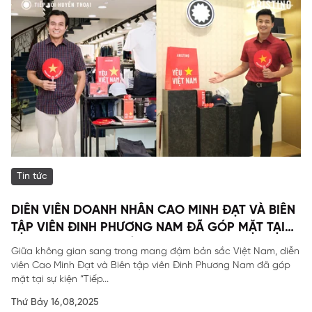
Tin tức
DIỄN VIÊN DOANH NHÂN CAO MINH ĐẠT VÀ BIÊN
TẬP VIÊN ĐINH PHƯƠNG NAM ĐÃ GÓP MẶT TẠI
SỰ KIỆN ĐẶC BIỆT CỦA ARISTINO.
Giữa không gian sang trong mang đậm bản sắc Việt Nam, diễn
viên Cao Minh Đạt và Biên tập viên Đinh Phương Nam đã góp
mặt tại sự kiện “Tiếp...
Thứ Bảy 16,08,2025