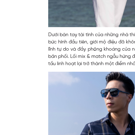
Dưới bàn tay tài tình của những nhà thi
bức hình đầu tiên, giới mộ điệu đã k
lĩnh tự do và đầy phóng khoáng của n
bản phối. Lối mix & match ngẫu hứng đ
tấu linh hoạt lại trở thành một điểm nhấ