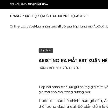
TIẾP NỐI HUYỀN THOẠI
SHOP NOW
TRANG PHỤC
PHỤ KIỆN
ĐỒ DA
THƯƠNG HIỆU
ACTIVE
Online Exclusive
Mua nhận quà 🎁
Bộ sưu tập
Hàng mới
Áo
Quần
Tin tức
ARISTINO RA MẮT BST XUÂN HÈ
ĐĂNG BỞI NGUYỄN HUYỀN
Tiếp nối hành trình lưu giữ những giá trị t
gió mới cho thời trang đương đại.
Trước khi mùa hè chính thức gõ cửa, Ar
thời trang đương đại. Bờ biển diễm l