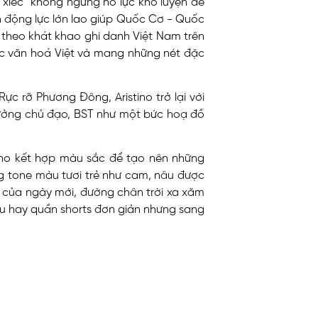
 xiếc” không ngừng nỗ lực khổ luyện để
n động lực lớn lao giúp Quốc Cơ - Quốc
 theo khát khao ghi danh Việt Nam trên
sắc văn hoá Việt và mang những nét đặc
c rỡ Phương Đông, Aristino trở lại với
 tưởng chủ đạo, BST như một bức hoạ đồ
ino kết hợp màu sắc để tạo nên những
g tone màu tươi trẻ như cam, nâu được
n của ngày mới, đường chân trời xa xăm
âu hay quần shorts đơn giản nhưng sang