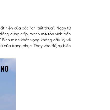
ất hiện của các “chi tiết thừa”. Ngay từ
m dáng cứng cáp, mạnh mẽ tôn vinh bản
T Bình minh khát vọng không cầu kỳ về
ó của trang phục. Thay vào đó, sự biến