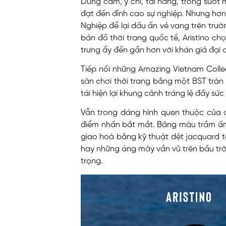
Dũng cảm, ý chí, tài năng, trong suốt
đạt đến đỉnh cao sự nghiệp. Nhưng hơn
Nghiệp để lại dấu ấn vẻ vang trên trư
bản đồ thời trang quốc tế, Aristino c
trưng ấy đến gần hơn với khán giả đại 
Tiếp nối những Amazing Vietnam Collec
sân chơi thời trang bằng một BST tràn
tái hiện lại khung cảnh tráng lệ đầy sức 
Vẫn trong dáng hình quen thuộc của c
điểm nhấn bắt mắt. Bảng màu trầm ấm,
giao hoà bằng kỹ thuật dệt jacquard t
hay những áng mây vần vũ trên bầu trờ
trọng.