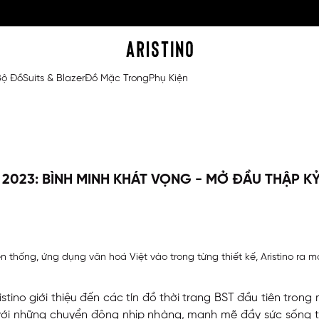
Bộ Đồ
Suits & Blazer
Đồ Mặc Trong
Phụ Kiện
 2023: BÌNH MINH KHÁT VỌNG - MỞ ĐẦU THẬP K
ruyền thống, ứng dụng văn hoá Việt vào trong từng thiết kế, Aristino
istino giới thiệu đến các tín đồ thời trang BST đầu tiên tr
ệ với những chuyển động nhịp nhàng, mạnh mẽ đầy sức sống t