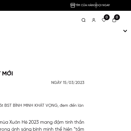
TÌM CỬA HÀNG
GỌI NGAY
0
0
Ỷ MỚI
NGÀY 15/03/2023
 ra mắt BST BÌNH MINH KHÁT VỌNG, đem đến làn
ong mùa Xuân Hè 2023 mang đậm tinh thần
rong ánh sáng bình minh thể hiện “tầm