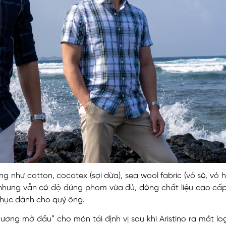
ng như cotton, cocotex (sợi dừa), sea wool fabric (vỏ sò, vỏ
nhưng vẫn có độ đứng phom vừa đủ, dòng chất liệu cao cấp
phục dành cho quý ông.
hương mở đầu” cho màn tái định vị sau khi Aristino ra mắt l