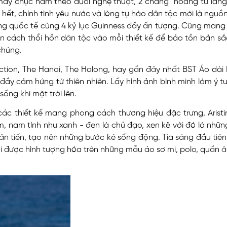
 mấy chục năm theo đuổi nghệ thuật, 2 chàng “hoàng tử làng
 hết, chính tình yêu nước và lòng tự hào dân tộc mới là nguồ
ờng quốc tế cùng 4 kỷ lục Guinness đầy ấn tượng. Cũng mang
họn cách thổi hồn dân tộc vào mỗi thiết kế để bảo tồn bản 
chúng.
tion, The Hanoi, The Halong, hay gần đây nhất BST Áo dài Rự
 đầy cảm hứng từ thiên nhiên. Lấy hình ảnh bình minh làm ý
sống khi mặt trời lên.
ác thiết kế mang phong cách thương hiệu đặc trưng, Arist
 nam tính như xanh - đen là chủ đạo, xen kẽ với đó là nhữn
ân tiến, tạo nên những bước kẻ sống động. Tia sáng đầu tiê
i được hình tượng hóa trên những mẫu áo sơ mi, polo, quần 