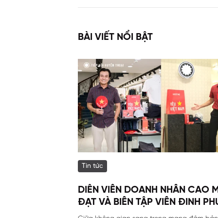
BÀI VIẾT NỔI BẬT
Tin tức
DIỄN VIÊN DOANH NHÂN CAO 
ĐẠT VÀ BIÊN TẬP VIÊN ĐINH P
NAM ĐÃ GÓP MẶT TẠI SỰ KIỆN