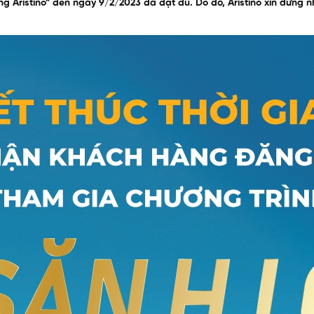
g Aristino” đến ngày 9/2/2023 đã đạt đủ. Do đó, Aristino xin dừng