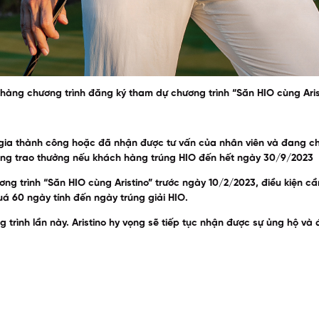
h hàng chương trình đăng ký tham dự chương trình “Săn HIO cùng Aris
ia thành công hoặc đã nhận được tư vấn của nhân viên và đang chờ 
ụng trao thưởng nếu khách hàng trúng HIO đến hết ngày 30/9/2023
g trình “Săn HIO cùng Aristino” trước ngày 10/2/2023, điều kiện cần
á 60 ngày tính đến ngày trúng giải HIO.
 trình lần này. Aristino hy vọng sẽ tiếp tục nhận được sự ủng hộ v