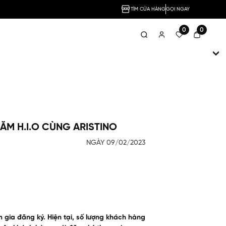
TÌM CỬA HÀNG
GỌI NGAY
0
0
ĂM H.I.O CÙNG ARISTINO
NGÀY 09/02/2023
 gia đăng ký. Hiện tại, số lượng khách hàng