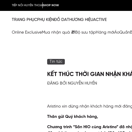
TIẾP NỐI HUYỀN THOẠI
SHOP NOW
TRANG PHỤC
PHỤ KIỆN
ĐỒ DA
THƯƠNG HIỆU
ACTIVE
Online Exclusive
Mua nhận quà 🎁
Bộ sưu tập
Hàng mới
Áo
Quần
Tin tức
KẾT THÚC THỜI GIAN NHẬN KH
ĐĂNG BỞI NGUYỄN HUYỀN
Aristino xin dừng nhận khách hàng mới đăng 
Thân gửi Quý khách hàng,
Chương trình “Săn HIO cùng Aristino” đã nh