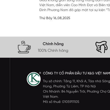
Giữa không gian sang trong mang đậm bản
BIỆT CỦA ARISTINO.
Việt Nam, diễn viên Cao Minh Đạt và Biên tậ
Đinh Phương Nam đã góp mặt tại sự kiện “Tiế
Thứ Bảy 16,08,2025
Chính hãng
100% Chính hãng
CÔNG TY CỔ PHẦN ĐẦU TƯ K&G VIỆT NAM
Trụ sở chính: Tầng 11, Khối A, Tòa nhà S
Hùng, Phường Từ Liêm, TP Hà Nội
Chi Nhánh: 84 Nguyễn Trãi, Phường Chợ Q
Việt Nam.
Mã số thuế: 0105911105