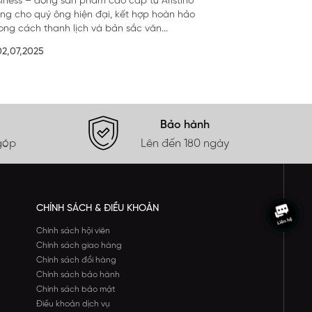
siness – dòng sản phẩm cao cấp từ Aristino
êng cho quý ông hiện đại, kết hợp hoàn hảo
ong cách thanh lịch và bản sắc văn...
02,07,2025
Bảo hành
góp
Lên đến 180 ngày
CHÍNH SÁCH & ĐIỀU KHOẢN
Chính sách hội viên
Chính sách giao hàng
Chính sách đổi hàng
Chính sách bảo hành
Chính sách bảo mật
Điều khoản dịch vụ