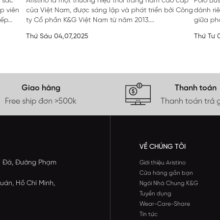
 sắc
Aristino là một thương hiệu thời trang nam cao cấp
Polo Bu
p viên
của Việt Nam, được sáng lập và phát triển bởi Công
dành ri
p...
ty Cổ phần K&G Việt Nam từ năm 2013....
giữa ph
Thứ Sáu 04,07,2025
Thứ Tư 
Giao hàng
Thanh toán
Free ship đơn >500k
Thanh toán trả 
VỀ CHÚNG TÔI
ông Đà, Đường Phạm
Giới thiệu Aristino
Cửa hàng gần bạn
uán, Hồ Chí Minh,
Ngôi Nhà Chung K&G
Tuyển dụng
Wear-Care-Share
Tin tức