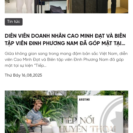
Tin tức
DIỄN VIÊN DOANH NHÂN CAO MINH ĐẠT VÀ BIÊN
TẬP VIÊN ĐINH PHƯƠNG NAM ĐÃ GÓP MẶT TẠI
SỰ KIỆN ĐẶC BIỆT CỦA ARISTINO.
Giữa không gian sang trong mang đậm bản sắc Việt Nam, diễn
viên Cao Minh Đạt và Biên tập viên Đinh Phương Nam đã góp
mặt tại sự kiện “Tiếp...
Thứ Bảy 16,08,2025