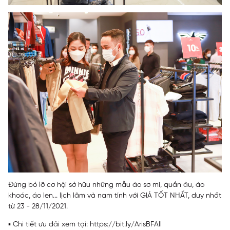
Đừng bỏ lỡ cơ hội sở hữu những mẫu áo sơ mi, quần âu, áo
khoác, áo len... lịch lãm và nam tính với GIÁ TỐT NHẤT, duy nhất
từ 23 - 28/11/2021.
▪ Chi tiết ưu đãi xem tại
:
https://bit.ly/ArisBFA
ll