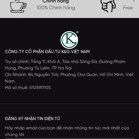
Chính hãng
Gi
100% Chính hãng
Free s
CÔNG TY CỔ PHẦN ĐẦU TƯ K&G VIỆT NAM
Trụ sở chính: Tầng 11, Khối A, Tòa nhà Sông Đà, Đường Phạm
Hùng, Phường Từ Liêm, TP Hà Nội
Chi Nhánh: 84 Nguyễn Trãi, Phường Chợ Quán, Hồ Chí Minh, Việt
Nam.
Mã số thuế: 0105911105
ĐĂNG KÝ NHẬN TIN ĐIỆN TỬ
Hãy nhập email của bạn để nhận những tin tức mới nhất của
chúng tôi