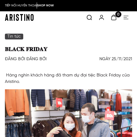
TIẾP NỐI HUYỀN THOẠI
SHOP NOW
0
Tin tức
𝐁𝐋𝐀𝐂𝐊 𝐅𝐑𝐈𝐃𝐀𝐘
ĐĂNG BỞI ĐĂNG BỞI
NGÀY 25/11/2021
Hàng nghìn khách hàng đã tham dự đại tiệc Black Friday của
Aristino.