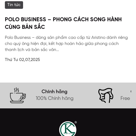
Tin tức
POLO BUSINESS – PHONG CÁCH SONG HÀNH
CÙNG BẢN SẮC
Polo Business – dòng sản phẩm cao cấp từ Aristino dành riêng
cho quý ông hiện đại, kết hợp hoàn hảo giữa phong cách
thanh lịch và bản sắc văn...
Thứ Tư 02,07,2025
Chính hãng
Gi
100% Chính hãng
Free s