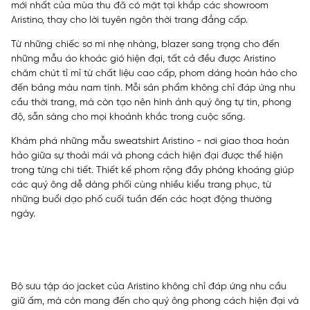
mới nhất của mùa thu đã có mặt tại khắp các showroom
Aristino, thay cho lời tuyên ngôn thời trang đẳng cấp.
Từ những chiếc sơ mi nhẹ nhàng, blazer sang trọng cho đến
những mẫu áo khoác gió hiện đại, tất cả đều được Aristino
chăm chút tỉ mỉ từ chất liệu cao cấp, phom dáng hoàn hảo cho
đến bảng màu nam tính. Mỗi sản phẩm không chỉ đáp ứng nhu
cầu thời trang, mà còn tạo nên hình ảnh quý ông tự tin, phong
độ, sẵn sàng cho mọi khoảnh khắc trong cuộc sống.
Khám phá những mẫu sweatshirt Aristino - nơi giao thoa hoàn
hảo giữa sự thoải mái và phong cách hiện đại được thể hiện
trong từng chi tiết. Thiết kế phom rộng đầy phóng khoáng giúp
các quý ông dễ dàng phối cùng nhiều kiểu trang phục, từ
những buổi dạo phố cuối tuần đến các hoạt động thường
ngày.
Bộ sưu tập áo jacket của Aristino không chỉ đáp ứng nhu cầu
giữ ấm, mà còn mang đến cho quý ông phong cách hiện đại và