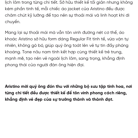
lịch lãm trong từng chi tiết. Sở hữu thiết kế tối giản nhưng không
kém phần tinh tế, mỗi chiếc áo jacket của Aristino đều được
chăm chút kỹ lưỡng để tạo nên sự thoải mái và linh hoạt khi di
chuyển.
Mang lại sự thoải mái mà vẫn tôn vinh đường nét cơ thể, áo
khoác Aristino sở hữu form dáng Regular Fit tinh tế, vừa vặn tự
nhiên, không gò bó, giúp quý ông toát lên vẻ tự tin đầy phóng
khoáng. Tone nâu nam tính kết hợp cùng thiết kế trẻ trung,
mạnh mẽ, tạo nên vẻ ngoài lịch lãm, sang trọng, khẳng định
phong thái của người đàn ông hiện đại.
Aristino mời quý ông đón thu với những bộ sưu tập tinh hoa, nơi
từng chi tiết đều được thiết kế để tôn vinh phong cách riêng,
khẳng định vẻ đẹp của sự trưởng thành và thành đạt.