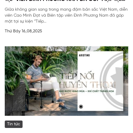
SỰ KIỆN ĐẶC BIỆT CỦA ARISTINO.
Giữa không gian sang trong mang đậm bản sắc Việt Nam, diễn
viên Cao Minh Đạt và Biên tập viên Đinh Phương Nam đã góp
mặt tại sự kiện “Tiếp...
Thứ Bảy 16,08,2025
Tin tức