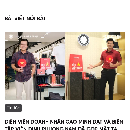
BÀI VIẾT NỔI BẬT
Tin tức
DIỄN VIÊN DOANH NHÂN CAO MINH ĐẠT VÀ BIÊN
TẬP VIÊN ĐINH PHƯƠNG NAM ĐÃ GÓP MẶT TẠI