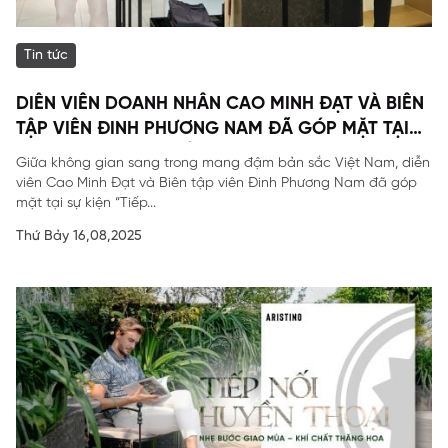
Tin tức
DIỄN VIÊN DOANH NHÂN CAO MINH ĐẠT VÀ BIÊN
TẬP VIÊN ĐINH PHƯƠNG NAM ĐÃ GÓP MẶT TẠI
SỰ KIỆN ĐẶC BIỆT CỦA ARISTINO.
Giữa không gian sang trong mang đậm bản sắc Việt Nam, diễn
viên Cao Minh Đạt và Biên tập viên Đinh Phương Nam đã góp
mặt tại sự kiện “Tiếp...
Thứ Bảy 16,08,2025