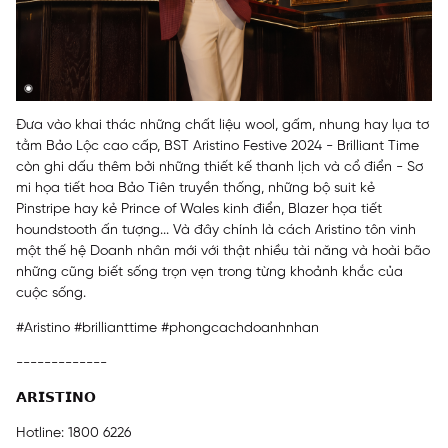
Đưa vào khai thác những chất liệu wool, gấm, nhung hay lụa tơ
tằm Bảo Lộc cao cấp, BST Aristino Festive 2024 - Brilliant Time
còn ghi dấu thêm bởi những thiết kế thanh lịch và cổ điển - Sơ
mi họa tiết hoa Bảo Tiên truyền thống, những bộ suit kẻ
Pinstripe hay kẻ Prince of Wales kinh điển, Blazer họa tiết
houndstooth ấn tượng... Và đây chính là cách Aristino tôn vinh
một thế hệ Doanh nhân mới với thật nhiều tài năng và hoài bão
những cũng biết sống trọn vẹn trong từng khoảnh khắc của
cuộc sống.
#Aristino
#brillianttime
#phongcachdoanhnhan
-------------
𝗔𝗥𝗜𝗦𝗧𝗜𝗡𝗢
Hotline: 1800 6226