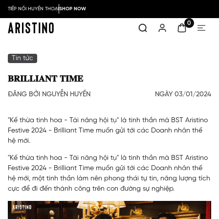
TIẾP NỐI HUYỀN THOẠI
SHOP NOW
0
Tin tức
𝐁𝐑𝐈𝐋𝐋𝐈𝐀𝐍𝐓 𝐓𝐈𝐌𝐄
ĐĂNG BỞI NGUYỄN HUYỀN
NGÀY 03/01/2024
"Kế thừa tinh hoa - Tài năng hội tụ" là tinh thần mà BST Aristino
Festive 2024 - Brilliant Time muốn gửi tới các Doanh nhân thế
hệ mới.
"Kế thừa tinh hoa - Tài năng hội tụ" là tinh thần mà BST Aristino
Festive 2024 - Brilliant Time muốn gửi tới các Doanh nhân thế
hệ mới, một tinh thần làm nên phong thái tự tin, năng lượng tích
cực để đi đến thành công trên con đường sự nghiệp.