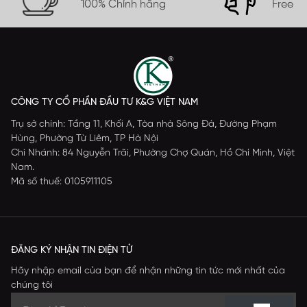
100% Chính hãng
Free s
CÔNG TY CỔ PHẦN ĐẦU TƯ K&G VIỆT NAM
Trụ sở chính: Tầng 11, Khối A, Tòa nhà Sông Đà, Đường Phạm
Hùng, Phường Từ Liêm, TP Hà Nội
Chi Nhánh: 84 Nguyễn Trãi, Phường Chợ Quán, Hồ Chí Minh, Việt
Nam.
Mã số thuế: 0105911105
ĐĂNG KÝ NHẬN TIN ĐIỆN TỬ
Hãy nhập email của bạn để nhận những tin tức mới nhất của
chúng tôi