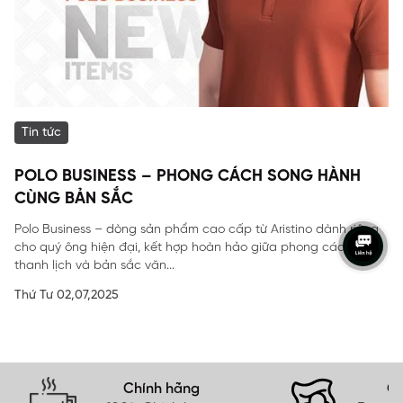
Tin tức
POLO BUSINESS – PHONG CÁCH SONG HÀNH
CÙNG BẢN SẮC
Polo Business – dòng sản phẩm cao cấp từ Aristino dành riêng
cho quý ông hiện đại, kết hợp hoàn hảo giữa phong cách
thanh lịch và bản sắc văn...
Thứ Tư 02,07,2025
Chính hãng
Gi