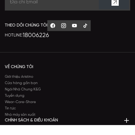
THEO DÕI CHÚNG TÔI
18006226
HOTLINE:
VỀ CHÚNG TÔI
Giới thiệu Aristino
Cửa hàng gần bạn
Ngôi Nhà Chung K&G
Tuyển dụng
Wear-Care-Share
Tin tức
Nhà máy sản xuất
CHÍNH SÁCH & ĐIỀU KHOẢN
DỊCH VỤ KHÁCH HÀNG