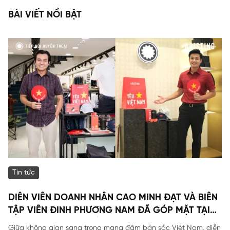
BÀI VIẾT NỔI BẬT
Tin tức
DIỄN VIÊN DOANH NHÂN CAO MINH ĐẠT VÀ BIÊN
TẬP VIÊN ĐINH PHƯƠNG NAM ĐÃ GÓP MẶT TẠI
SỰ KIỆN ĐẶC BIỆT CỦA ARISTINO.
Giữa không gian sang trong mang đậm bản sắc Việt Nam, diễn