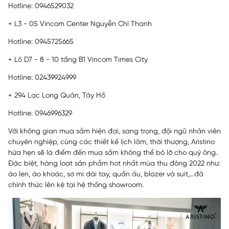
Hotline: 0946529032
+ L3 - 05 Vincom Center Nguyễn Chí Thanh
Hotline: 0945725665
+ Lô D7 - 8 - 10 tầng B1 Vincom Times City
Hotline: 02439924999
+ 294 Lạc Long Quân, Tây Hồ
Hotline: 0946996329
Với không gian mua sắm hiện đại, sang trọng, đội ngũ nhân viên
chuyên nghiệp, cùng các thiết kế lịch lãm, thời thượng, Aristino
hứa hẹn sẽ là điểm đến mua sắm không thể bỏ lỡ cho quý ông.
Đặc biệt, hàng loạt sản phẩm hot nhất mùa thu đông 2022 như:
áo len, áo khoác, sơ mi dài tay, quần âu, blazer và suit,…đã
chính thức lên kệ tại hệ thống showroom.